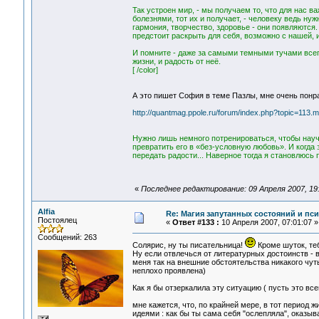
Так устроен мир, - мы получаем то, что для нас в
болезнями, тот их и получает, - человеку ведь ну
гармония, творчество, здоровье - они появляются. 
предстоит раскрыть для себя, возможно с нашей,
И помните - даже за самыми темными тучами всегд
жизни, и радость от неё.
[ /color]
А это пишет София в теме Пазлы, мне очень понр
http://quantmag.ppole.ru/forum/index.php?topic=113
Нужно лишь немного потренироваться, чтобы научи
превратить его в «без-условную любовь». И когд
передать радости... Наверное тогда я становлюсь
«
Последнее редактирование: 09 Апреля 2007, 19:2
Alfia
Re: Магия запутанных состояний и пс
Постоялец
«
Ответ #133 :
10 Апреля 2007, 07:01:07 »
Сообщений: 263
Солярис, ну ты писательница!
Кроме шуток, теб
Ну если отвлечься от литературных достоинств - 
меня так на внешние обстоятельства никакого чуть
неплохо проявлена)
Как я бы отзеркалила эту ситуацию ( пусть это вс
мне кажется, что, по крайней мере, в тот период
идеями : как бы ты сама себя "ослепляла", оказыва