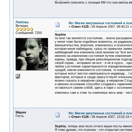
Возможно пояснить с позиции КМ что она имела вв
Любовь
Re: Магия запутанных состояний и пс
Ветеран
«
Ответ #125 :
05 Апреля 2007, 08:40:21 »
Сообщений: 7250
Sophia
по мне так меняется состояние... иначе расширен
у меня тоже были подобные моменты, но радикаль
вмешательства, впрочем, изменилось и психическо
которая меня наблюдала, сразу по привычке заявил
наблюдений она изменила свое мнение на "все мож
именно на изменении состояния путем изменения о
кармы, правда, при общем революционном подходе
своей серии... исправил ли все - я не в курсе... о
любое состояние характеризуется определенными 
средой, ежели изменяется состояние, то изменяют
которые могут жестко навязываться индивиду... т.
факторов, которые в среде присутствуют изначаль
можно сказать в иерархии среды, в иерархии Созд
и именно осознание способно создавать гармонию 
оставаться самим собой, здесь в паре с осознани
изменись сам и этим ты изменишь весь мир - чис
Мария
Re: Магия запутанных состояний и пс
Гость
«
Ответ #126 :
06 Апреля 2007, 13:02:19 »
Sophia
, теперь мне ясно отчего ваши посты именн
Я тоже думаю, что психика - это открытая система