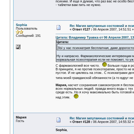
психике. И еще я думаю, что раз вас не особо бе
- таблетки вам пить не нужно.
Sophia
Re: Магия запутанных состояний и пс
Пользователь
«
Ответ #127 :
06 Апреля 2007, 14:51:51 »
Сообщений: 191
Цитата: Владимир Травка от 06 Апреля 2007, 13
Цитата:
ЗЫ у нас психиатрия бесплатная, даже дорогост
Ну и напрасно. Фармакологические интервенции 
нормальная психотерапия если не поможет, то уж 
С фармакологией все чисто.
Больше года в ро
В принципе, я не против психотерапии, просто не 
пустое. И не циклюсь на этом.. С психиатрами дело
типа моей гражданской обязанности (а то вдруг 
Мария,
насчет сохранения самоконтроля я беспоко
всех нормальных людей. правда много воды с тех п
среде есть. Но я хочу максимально быть готовой
над этим.
Мария
Re: Магия запутанных состояний и пс
Гость
«
Ответ #128 :
06 Апреля 2007, 14:55:32 »
Sophia
,