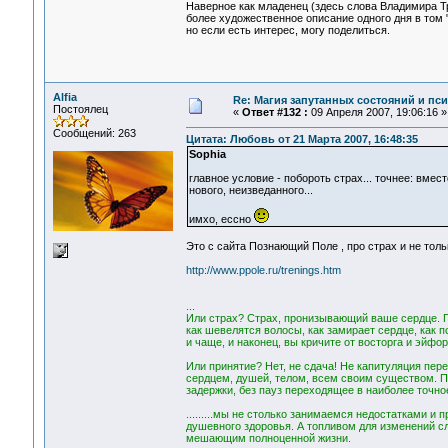
Наверное как младенец (здесь слова Владимира Т
более художественное описание одного дня в том "
но если есть интерес, могу поделиться.
Alfia
Re: Магия запутанных состояний и пс
Постоялец
«
Ответ #132 :
09 Апреля 2007, 19:06:16 »
Сообщений: 263
Цитата: Любовь от 21 Марта 2007, 16:48:35
Sophia
главное условие - побороть страх... точнее: вме
нового, неизведанного...
имхо, ессно
Это с сайта Познающий Поле , про страх и не тольк
http://www.ppole.ru/trenings.htm
...
Или страх? Страх, пронизывающий ваше сердце. 
как шевелятся волосы, как замирает сердце, как 
и чаще, и наконец, вы кричите от восторга и эйфо
Или принятие? Нет, не сдача! Не капитуляция пе
сердцем, душей, телом, всем своим существом. По
задержки, без пауз переходящее в наиболее точно
.........мы не столько занимаемся недостатками и
душевного здоровья. А топливом для изменений сл
мешающим полноценной жизни.