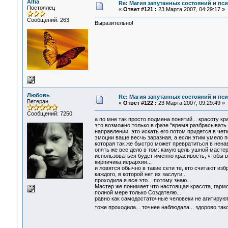
Alfia
Re: Магия запутанных состояний и пс
Постоялец
«
Ответ #121 :
23 Марта 2007, 04:29:17 »
Сообщений: 263
Выразительно!
Любовь
Re: Магия запутанных состояний и пс
Ветеран
«
Ответ #122 :
23 Марта 2007, 09:29:49 »
Сообщений: 7250
а по мне так просто подмена понятий... красоту 
это возможно только в фазе "время разбрасывать
направлении, это искать его потом придется в чет
эмоции ваще весчь заразная, а если этим умело по
которая так же быстро может превратиться в ненави
опять же все дело в том: какую цель ушной мастер
использоваться будет именно красивость, чтобы 
кирпичика иерархии...
и ловятся обычно в такие сети те, кто считают из
каждого, в которой нет их заслуги...
проходила я все это... потому знаю...
Мастер же понимает что настоящая красота, гармони
полной мере только Создателю...
равно как самодостаточные человеки не агитируют 
тоже проходила... точнее наблюдала... здорово та