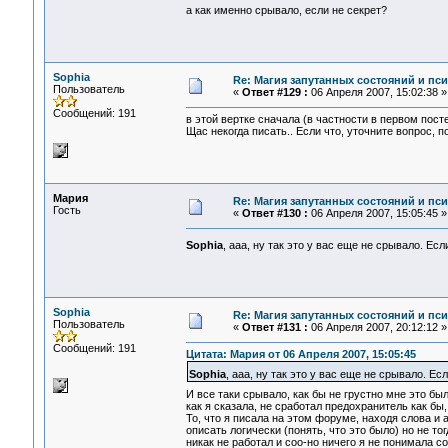
а как именно срывало, если не секрет?
Sophia
Re: Магия запутанных состояний и пс
Пользователь
«
Ответ #129 :
06 Апреля 2007, 15:02:38 »
Сообщений: 191
в этой вертке сначала (в частности в первом пост
Щас некогда писать.. Если что, уточните вопрос, п
Мария
Re: Магия запутанных состояний и пс
Гость
«
Ответ #130 :
06 Апреля 2007, 15:05:45 »
Sophia
, ааа, ну так это у вас еще не срывало. Ес
Sophia
Re: Магия запутанных состояний и пс
Пользователь
«
Ответ #131 :
06 Апреля 2007, 20:12:12 »
Сообщений: 191
Цитата: Мария от 06 Апреля 2007, 15:05:45
Sophia
, ааа, ну так это у вас еще не срывало. Е
И все таки срывало, как бы не грустно мне это бы
как я сказала, не сработал предохранитель как бы,
То, что я писала на этом форуме, находя слова и 
описать логически (понять, что это было) но не т
никак не работал и соо-но ничего я не понимала со