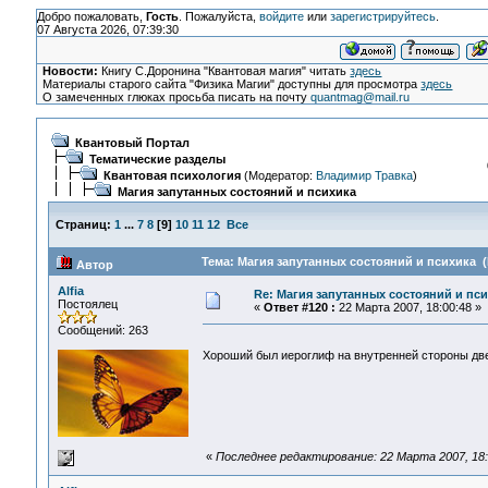
Добро пожаловать,
Гость
. Пожалуйста,
войдите
или
зарегистрируйтесь
.
07 Августа 2026, 07:39:30
Новости:
Книгу С.Доронина "Квантовая магия" читать
здесь
Материалы старого сайта "Физика Магии" доступны для просмотра
здесь
О замеченных глюках просьба писать на почту
quantmag@mail.ru
Квантовый Портал
Тематические разделы
Квантовая психология
(Модератор:
Владимир Травка
)
Магия запутанных состояний и психика
Страниц:
1
...
7
8
[
9
]
10
11
12
Все
Тема: Магия запутанных состояний и психика (
Автор
Alfia
Re: Магия запутанных состояний и пс
Постоялец
«
Ответ #120 :
22 Марта 2007, 18:00:48 »
Сообщений: 263
Хороший был иероглиф на внутренней стороны дв
«
Последнее редактирование: 22 Марта 2007, 18:2