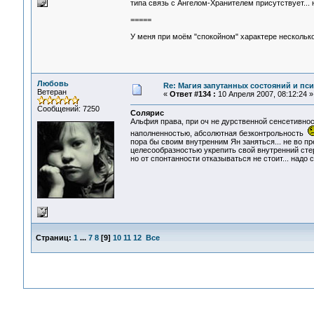
типа связь с Ангелом-Хранителем присутствует...
=====
У меня при моём "спокойном" характере несколько
Любовь
Re: Магия запутанных состояний и пс
Ветеран
«
Ответ #134 :
10 Апреля 2007, 08:12:24 »
Сообщений: 7250
Солярис
Альфия права, при оч не дурственной сенсетивно
наполненностью, абсолютная безконтрольность
пора бы своим внутренним Ян заняться... не во пре
целесообразностью укрепить свой внутренний стер
но от спонтанности отказываться не стоит... надо
Страниц:
1
...
7
8
[
9
]
10
11
12
Все