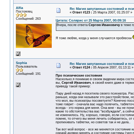
Alfia
Re: Магия запутанных состояний и пс
Постоялец
«
Ответ #123 :
25 Марта 2007, 01:25:07 »
Сообщений: 263
Цитата: Солярис от 25 Марта 2007, 00:09:16
Вчера, после ответа
Сергею Ивановичу
в теме 
Я тоже люблю, когда у меня случаются проблески
Sophia
Re: Магия запутанных состояний и пс
Пользователь
«
Ответ #124 :
05 Апреля 2007, 01:13:11 »
Сообщений: 191
Про психические состояния
Насколько я понимаю в своем видении мира состоя
вы,
Сергей Иванович
, в своей книге даже в терм
приведу такой пример:
Пару дней назад я посетила своего психиатра. Ра
раньше, когда они называли это расстройством, н
что мол, вы психиатры посоветуете? Конечно посов
тоже говрит - сначала вас надо полечить, таблето
всегда - это норма для меня. Она мне - вы не п
какие то обстоятельства вас "возбуждали", а сей
не изменилось. Ну, хорошо, говорю, если состояни
помню, то отчего вы меня лечить собираетесь, от
пропихивать таблетки, но советов так и не дала..
Так вот мой вопрос - все же меняется состояние 
средой должно менять и состояние системы (чел 