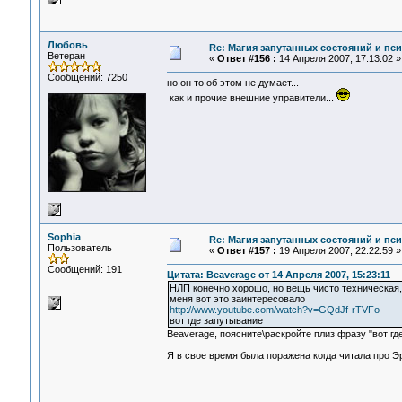
Любовь
Re: Магия запутанных состояний и пс
Ветеран
«
Ответ #156 :
14 Апреля 2007, 17:13:02 »
Сообщений: 7250
но он то об этом не думает...
как и прочие внешние управители...
Sophia
Re: Магия запутанных состояний и пс
Пользователь
«
Ответ #157 :
19 Апреля 2007, 22:22:59 »
Сообщений: 191
Цитата: Beaverage от 14 Апреля 2007, 15:23:11
НЛП конечно хорошо, но вещь чисто техническая,
меня вот это заинтересовало
http://www.youtube.com/watch?v=GQdJf-rTVFo
вот где запутывание
Beaverage, поясните\раскройте плиз фразу "вот гд
Я в свое время была поражена когда читала про Эр