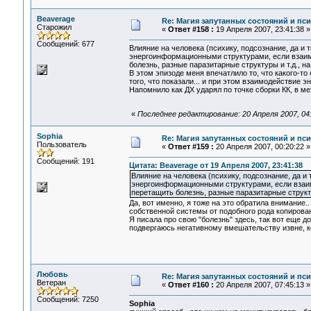
Beaverage
Re: Магия запутанных состояний и пс
Старожил
«
Ответ #158 :
19 Апреля 2007, 23:41:38 »
Сообщений: 677
Влияние на человека (психику, подсознание, да и 
энергоинформационными структурами, если взаим
болезнь, разные паразитарные структуры и т.д., на
В этом эпизоде меня впечатлило то, что какого-то
того, что показали... и при этом взаимодействие
Напомнило как ДХ ударял по точке сборки КК, в ме
«
Последнее редактирование: 20 Апреля 2007, 04
Sophia
Re: Магия запутанных состояний и пс
Пользователь
«
Ответ #159 :
20 Апреля 2007, 00:20:22 »
Сообщений: 191
Цитата: Beaverage от 19 Апреля 2007, 23:41:38
Влияние на человека (психику, подсознание, да и 
энергоинформационными структурами, если взаим
перетащить болезнь, разные паразитарные структу
Да, вот именно, я тоже на это обратила внимание
собственной системы от подобного рода копирован
Я писала про свою "болезнь" здесь, так вот еще 
подвергаюсь негативному вмешательству извне, ко
Любовь
Re: Магия запутанных состояний и пс
Ветеран
«
Ответ #160 :
20 Апреля 2007, 07:45:13 »
Сообщений: 7250
Sophia