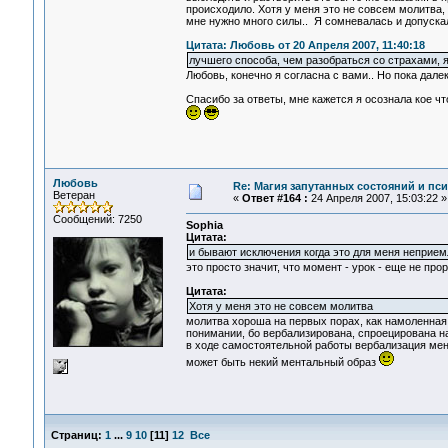
происходило. Хотя у меня это не совсем молитва, 
мне нужно много силы.. Я сомневалась и допуска
Цитата: Любовь от 20 Апреля 2007, 11:40:18
лучшего способа, чем разобраться со страхами, я 
Любовь, конечно я согласна с вами.. Но пока далек
Спасибо за ответы, мне кажется я осознала кое чт
Любовь
Re: Магия запутанных состояний и пс
Ветеран
«
Ответ #164 :
24 Апреля 2007, 15:03:22 »
Сообщений: 7250
Sophia
Цитата:
и бывают исключения когда это для меня неприем
это просто значит, что момент - урок - еще не прор
Цитата:
Хотя у меня это не совсем молитва
молитва хороша на первых порах, как намоленная, 
понимании, бо вербализирована, спроецирована н
в ходе самостоятельной работы вербализация меня
может быть некий ментальный образ
Страниц:
1
...
9
10
[
11
]
12
Все