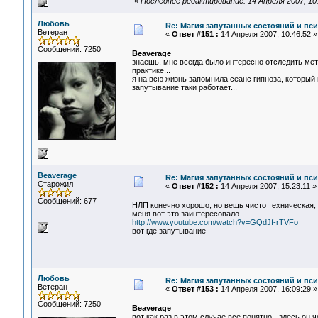
«
Последнее редактирование: 14 Апреля 2007, 10
Любовь
Re: Магия запутанных состояний и пс
Ветеран
«
Ответ #151 :
14 Апреля 2007, 10:46:52 »
Сообщений: 7250
Beaverage
знаешь, мне всегда было интересно отследить ме
практике...
я на всю жизнь запомнила сеанс гипноза, который
запутывание таки работает...
Beaverage
Re: Магия запутанных состояний и пс
Старожил
«
Ответ #152 :
14 Апреля 2007, 15:23:11 »
Сообщений: 677
НЛП конечно хорошо, но вещь чисто техническая, 
меня вот это заинтересовало
http://www.youtube.com/watch?v=GQdJf-rTVFo
вот где запутывание
Любовь
Re: Магия запутанных состояний и пс
Ветеран
«
Ответ #153 :
14 Апреля 2007, 16:09:29 »
Сообщений: 7250
Beaverage
вот как раз в этом случае все понятно - здесь он 