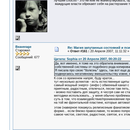
лучший способ - это ни кем не манипулировать, бра
жаждущие власти обрекают себя на растерзание те
Beaverage
Re: Магия запутанных состояний и пс
Старожил
«
Ответ #161 :
20 Апреля 2007, 11:11:32 »
Сообщений: 677
Цитата: Sophia от 20 Апреля 2007, 00:20:22
Да, вот именно, я тоже на это обратила внимани
собственной системы от подобного рода копирова
Я писала про свою "болезнь" здесь, так вот еще
подвергаюсь негативному вмешательству извне, ко
К сож со временем напряг, буду краток...
тут несколько аспектов - есть естественные щиты
самый мощный энерго- (инфо-) обменный канал с 
приятным, радостным, отвлечься, песни там петь, 
- можно поставить доп защиту, я чесгря сам не с
методики использовать... у меня обычно проблема
суть в том, что взаимодействие/проникновение про
на той же фронтальной пластине, которые автомат
этом (наверное покажусь религиозным фанатико
форме... если близко православие, то можно попро
самое чистое, светлое, радостное, святое, и к эт