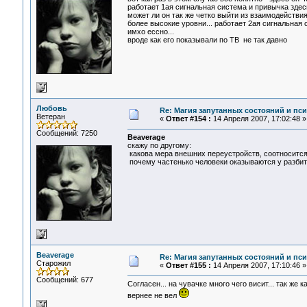
работает 1ая сигнальная система и привычка здес
может ли он так же четко выйти из взаимодействи
более высокие уровни... работает 2ая сигнальная 
имхо ессно...
вроде как его показывали по ТВ не так давно
Любовь
Re: Магия запутанных состояний и пс
Ветеран
«
Ответ #154 :
14 Апреля 2007, 17:02:48 »
Сообщений: 7250
Beaverage
скажу по другому:
какова мера внешних переустройств, соотносится
почему частенько человеки оказываются у разбит
Beaverage
Re: Магия запутанных состояний и пс
Старожил
«
Ответ #155 :
14 Апреля 2007, 17:10:46 »
Сообщений: 677
Согласен... на чувачке много чего висит... так же
вернее не вел