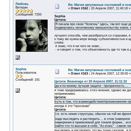
Любовь
Re: Магия запутанных состояний и пс
Ветеран
«
Ответ #162 :
20 Апреля 2007, 11:40:18 »
Сообщений: 7250
Sophia
Цитата:
Я писала про свою "болезнь" здесь, так вот еще
подвергаюсь негативному вмешательству извне, ко
лучшего способа, чем разобраться со страхами, я 
к тому же нужна мере между субъективностью и ад
слова:
я знаю, что я ни чего не знаю...
- и говорят о том, что объективность где-то там в д
Sophia
Re: Магия запутанных состояний и пс
Пользователь
«
Ответ #163 :
24 Апреля 2007, 12:39:00 »
Сообщений: 191
Цитата: Beaverage от 20 Апреля 2007, 11:11:32
да и по-моему лучшая защита - прозрачность....
я тоже придерживаюсь этого мнения, однако же до
неприемлимо.
Цитата:
суть в том, что взаимодействие/проникновение пр
иногда я это "просекаю"
Цитата:
т.е. есть некие структуры, обычно на той же фро
надо выследить и растворить.... в этом (наверн
намерения в приемлемой для тоналя форме... если
найти что-то высшее в себе, "Аз есмъ" - самое чи
выследить и растворить это вы точно сказали.. в 