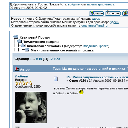
Добро пожаловать,
Гость
. Пожалуйста,
войдите
или
зарегистрируйтесь
.
09 Августа 2026, 00:42:02
Новости:
Книгу С.Доронина "Квантовая магия" читать
здесь
Материалы старого сайта "Физика Магии" доступны для просмотра
здесь
О замеченных глюках просьба писать на почту
quantmag@mail.ru
Квантовый Портал
Тематические разделы
Квантовая психология
(Модератор:
Владимир Травка
)
Магия запутанных состояний и психика
Страниц:
1
...
9
10
[
11
]
12
Все
Тема: Магия запутанных состояний и психика (
Автор
Любовь
Re: Магия запутанных состояний и пс
Ветеран
«
Ответ #150 :
14 Апреля 2007, 09:19:34 »
Сообщений: 7250
все месСиино аккуратненько перенесено в его заку
а бабье - в бабий