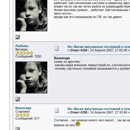
работает 1ая сигнальная система и привычка здес
может ли он так же четко выйти из взаимодействи
более высокие уровни... работает 2ая сигнальная 
имхо ессно...
вроде как его показывали по ТВ не так давно
Любовь
Re: Магия запутанных состояний и пс
Ветеран
«
Ответ #154 :
14 Апреля 2007, 17:02:48 »
Сообщений: 7250
Beaverage
скажу по другому:
какова мера внешних переустройств, соотносится
почему частенько человеки оказываются у разбит
Beaverage
Re: Магия запутанных состояний и пс
Старожил
«
Ответ #155 :
14 Апреля 2007, 17:10:46 »
Сообщений: 677
Согласен... на чувачке много чего висит... так же
вернее не вел