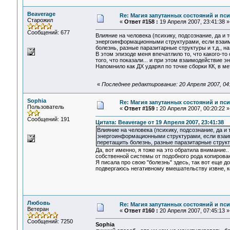
Beaverage
Re: Магия запутанных состояний и пс
Старожил
«
Ответ #158 :
19 Апреля 2007, 23:41:38 »
Сообщений: 677
Влияние на человека (психику, подсознание, да и 
энергоинформационными структурами, если взаим
болезнь, разные паразитарные структуры и т.д., на
В этом эпизоде меня впечатлило то, что какого-то
того, что показали... и при этом взаимодействие
Напомнило как ДХ ударял по точке сборки КК, в ме
«
Последнее редактирование: 20 Апреля 2007, 04
Sophia
Re: Магия запутанных состояний и пс
Пользователь
«
Ответ #159 :
20 Апреля 2007, 00:20:22 »
Сообщений: 191
Цитата: Beaverage от 19 Апреля 2007, 23:41:38
Влияние на человека (психику, подсознание, да и 
энергоинформационными структурами, если взаим
перетащить болезнь, разные паразитарные структу
Да, вот именно, я тоже на это обратила внимание
собственной системы от подобного рода копирован
Я писала про свою "болезнь" здесь, так вот еще 
подвергаюсь негативному вмешательству извне, ко
Любовь
Re: Магия запутанных состояний и пс
Ветеран
«
Ответ #160 :
20 Апреля 2007, 07:45:13 »
Сообщений: 7250
Sophia