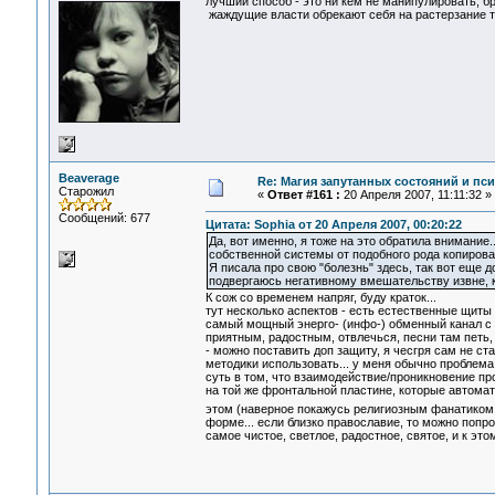
лучший способ - это ни кем не манипулировать, бра
жаждущие власти обрекают себя на растерзание те
Beaverage
Re: Магия запутанных состояний и пс
Старожил
«
Ответ #161 :
20 Апреля 2007, 11:11:32 »
Сообщений: 677
Цитата: Sophia от 20 Апреля 2007, 00:20:22
Да, вот именно, я тоже на это обратила внимани
собственной системы от подобного рода копирова
Я писала про свою "болезнь" здесь, так вот еще
подвергаюсь негативному вмешательству извне, ко
К сож со временем напряг, буду краток...
тут несколько аспектов - есть естественные щиты
самый мощный энерго- (инфо-) обменный канал с 
приятным, радостным, отвлечься, песни там петь, 
- можно поставить доп защиту, я чесгря сам не с
методики использовать... у меня обычно проблема
суть в том, что взаимодействие/проникновение про
на той же фронтальной пластине, которые автомат
этом (наверное покажусь религиозным фанатико
форме... если близко православие, то можно попро
самое чистое, светлое, радостное, святое, и к эт