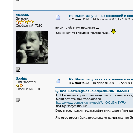
Любовь
Re: Магия запутанных состояний и пс
Ветеран
«
Ответ #156 :
14 Апреля 2007, 17:13:02 »
Сообщений: 7250
но он то об этом не думает...
как и прочие внешние управители...
Sophia
Re: Магия запутанных состояний и пс
Пользователь
«
Ответ #157 :
19 Апреля 2007, 22:22:59 »
Сообщений: 191
Цитата: Beaverage от 14 Апреля 2007, 15:23:11
НЛП конечно хорошо, но вещь чисто техническая,
меня вот это заинтересовало
http://www.youtube.com/watch?v=GQdJf-rTVFo
вот где запутывание
Beaverage, поясните\раскройте плиз фразу "вот гд
Я в свое время была поражена когда читала про Эр