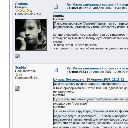
Любовь
Re: Магия запутанных состояний и пс
Ветеран
«
Ответ #162 :
20 Апреля 2007, 11:40:18 »
Сообщений: 7250
Sophia
Цитата:
Я писала про свою "болезнь" здесь, так вот еще
подвергаюсь негативному вмешательству извне, ко
лучшего способа, чем разобраться со страхами, я 
к тому же нужна мере между субъективностью и ад
слова:
я знаю, что я ни чего не знаю...
- и говорят о том, что объективность где-то там в д
Sophia
Re: Магия запутанных состояний и пс
Пользователь
«
Ответ #163 :
24 Апреля 2007, 12:39:00 »
Сообщений: 191
Цитата: Beaverage от 20 Апреля 2007, 11:11:32
да и по-моему лучшая защита - прозрачность....
я тоже придерживаюсь этого мнения, однако же до
неприемлимо.
Цитата:
суть в том, что взаимодействие/проникновение пр
иногда я это "просекаю"
Цитата:
т.е. есть некие структуры, обычно на той же фро
надо выследить и растворить.... в этом (наверн
намерения в приемлемой для тоналя форме... если
найти что-то высшее в себе, "Аз есмъ" - самое чи
выследить и растворить это вы точно сказали.. в 