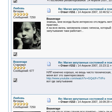
«
Последнее редактирование: 14 Апреля 2007, 10
Любовь
Re: Магия запутанных состояний и пс
Ветеран
«
Ответ #151 :
14 Апреля 2007, 10:46:52 »
Сообщений: 7250
Beaverage
знаешь, мне всегда было интересно отследить ме
практике...
я на всю жизнь запомнила сеанс гипноза, который
запутывание таки работает...
Beaverage
Re: Магия запутанных состояний и пс
Старожил
«
Ответ #152 :
14 Апреля 2007, 15:23:11 »
Сообщений: 677
НЛП конечно хорошо, но вещь чисто техническая, 
меня вот это заинтересовало
http://www.youtube.com/watch?v=GQdJf-rTVFo
вот где запутывание
Любовь
Re: Магия запутанных состояний и пс
Ветеран
«
Ответ #153 :
14 Апреля 2007, 16:09:29 »
Сообщений: 7250
Beaverage
вот как раз в этом случае все понятно - здесь он 