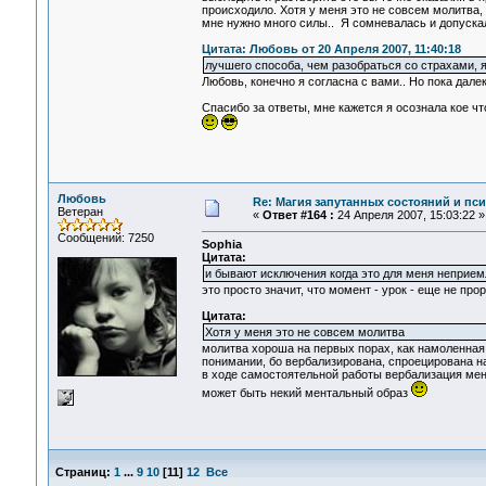
происходило. Хотя у меня это не совсем молитва, 
мне нужно много силы.. Я сомневалась и допуска
Цитата: Любовь от 20 Апреля 2007, 11:40:18
лучшего способа, чем разобраться со страхами, я 
Любовь, конечно я согласна с вами.. Но пока далек
Спасибо за ответы, мне кажется я осознала кое чт
Любовь
Re: Магия запутанных состояний и пс
Ветеран
«
Ответ #164 :
24 Апреля 2007, 15:03:22 »
Сообщений: 7250
Sophia
Цитата:
и бывают исключения когда это для меня неприем
это просто значит, что момент - урок - еще не прор
Цитата:
Хотя у меня это не совсем молитва
молитва хороша на первых порах, как намоленная, 
понимании, бо вербализирована, спроецирована н
в ходе самостоятельной работы вербализация меня
может быть некий ментальный образ
Страниц:
1
...
9
10
[
11
]
12
Все