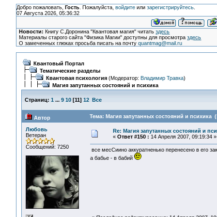
Добро пожаловать,
Гость
. Пожалуйста,
войдите
или
зарегистрируйтесь
.
07 Августа 2026, 05:36:32
Новости:
Книгу С.Доронина "Квантовая магия" читать
здесь
Материалы старого сайта "Физика Магии" доступны для просмотра
здесь
О замеченных глюках просьба писать на почту
quantmag@mail.ru
Квантовый Портал
Тематические разделы
Квантовая психология
(Модератор:
Владимир Травка
)
Магия запутанных состояний и психика
Страниц:
1
...
9
10
[
11
]
12
Все
Тема: Магия запутанных состояний и психика (
Автор
Любовь
Re: Магия запутанных состояний и пс
Ветеран
«
Ответ #150 :
14 Апреля 2007, 09:19:34 »
Сообщений: 7250
все месСиино аккуратненько перенесено в его заку
а бабье - в бабий