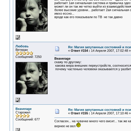
работает 1ая сигнальная система и привычка здес
может ли он так же четко выйти из взаимодействи
более высокие уровни... работает 2ая сигнальная 
имхо ессно...
вроде как его показывали по ТВ не так давно
Любовь
Re: Магия запутанных состояний и пс
Ветеран
«
Ответ #154 :
14 Апреля 2007, 17:02:48 »
Сообщений: 7250
Beaverage
скажу по другому:
какова мера внешних переустройств, соотносится
почему частенько человеки оказываются у разбит
Beaverage
Re: Магия запутанных состояний и пс
Старожил
«
Ответ #155 :
14 Апреля 2007, 17:10:46 »
Сообщений: 677
Согласен... на чувачке много чего висит... так же
вернее не вел