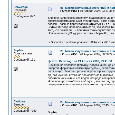
Beaverage
Re: Магия запутанных состояний и пс
Старожил
«
Ответ #158 :
19 Апреля 2007, 23:41:38 »
Сообщений: 677
Влияние на человека (психику, подсознание, да и 
энергоинформационными структурами, если взаим
болезнь, разные паразитарные структуры и т.д., на
В этом эпизоде меня впечатлило то, что какого-то
того, что показали... и при этом взаимодействие
Напомнило как ДХ ударял по точке сборки КК, в ме
«
Последнее редактирование: 20 Апреля 2007, 04
Sophia
Re: Магия запутанных состояний и пс
Пользователь
«
Ответ #159 :
20 Апреля 2007, 00:20:22 »
Сообщений: 191
Цитата: Beaverage от 19 Апреля 2007, 23:41:38
Влияние на человека (психику, подсознание, да и 
энергоинформационными структурами, если взаим
перетащить болезнь, разные паразитарные структу
Да, вот именно, я тоже на это обратила внимание
собственной системы от подобного рода копирован
Я писала про свою "болезнь" здесь, так вот еще 
подвергаюсь негативному вмешательству извне, ко
Любовь
Re: Магия запутанных состояний и пс
Ветеран
«
Ответ #160 :
20 Апреля 2007, 07:45:13 »
Сообщений: 7250
Sophia