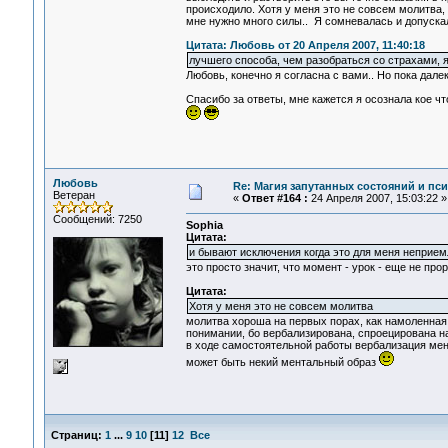
происходило. Хотя у меня это не совсем молитва, 
мне нужно много силы.. Я сомневалась и допуска
Цитата: Любовь от 20 Апреля 2007, 11:40:18
лучшего способа, чем разобраться со страхами, я 
Любовь, конечно я согласна с вами.. Но пока далек
Спасибо за ответы, мне кажется я осознала кое чт
Любовь
Re: Магия запутанных состояний и пс
Ветеран
«
Ответ #164 :
24 Апреля 2007, 15:03:22 »
Сообщений: 7250
Sophia
Цитата:
и бывают исключения когда это для меня неприем
это просто значит, что момент - урок - еще не прор
Цитата:
Хотя у меня это не совсем молитва
молитва хороша на первых порах, как намоленная, 
понимании, бо вербализирована, спроецирована н
в ходе самостоятельной работы вербализация меня
может быть некий ментальный образ
Страниц:
1
...
9
10
[
11
]
12
Все