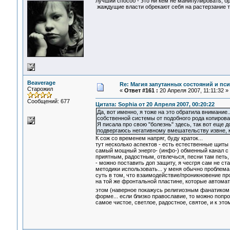
лучший способ - это ни кем не манипулировать, бра
жаждущие власти обрекают себя на растерзание те
Beaverage
Re: Магия запутанных состояний и пс
Старожил
«
Ответ #161 :
20 Апреля 2007, 11:11:32 »
Сообщений: 677
Цитата: Sophia от 20 Апреля 2007, 00:20:22
Да, вот именно, я тоже на это обратила внимани
собственной системы от подобного рода копирова
Я писала про свою "болезнь" здесь, так вот еще
подвергаюсь негативному вмешательству извне, ко
К сож со временем напряг, буду краток...
тут несколько аспектов - есть естественные щиты
самый мощный энерго- (инфо-) обменный канал с 
приятным, радостным, отвлечься, песни там петь, 
- можно поставить доп защиту, я чесгря сам не с
методики использовать... у меня обычно проблема
суть в том, что взаимодействие/проникновение про
на той же фронтальной пластине, которые автомат
этом (наверное покажусь религиозным фанатико
форме... если близко православие, то можно попро
самое чистое, светлое, радостное, святое, и к эт