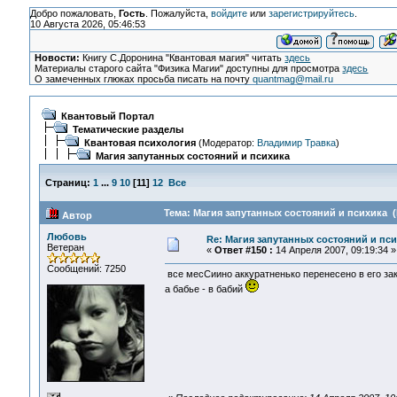
Добро пожаловать,
Гость
. Пожалуйста,
войдите
или
зарегистрируйтесь
.
10 Августа 2026, 05:46:53
Новости:
Книгу С.Доронина "Квантовая магия" читать
здесь
Материалы старого сайта "Физика Магии" доступны для просмотра
здесь
О замеченных глюках просьба писать на почту
quantmag@mail.ru
Квантовый Портал
Тематические разделы
Квантовая психология
(Модератор:
Владимир Травка
)
Магия запутанных состояний и психика
Страниц:
1
...
9
10
[
11
]
12
Все
Тема: Магия запутанных состояний и психика (
Автор
Любовь
Re: Магия запутанных состояний и пс
Ветеран
«
Ответ #150 :
14 Апреля 2007, 09:19:34 »
Сообщений: 7250
все месСиино аккуратненько перенесено в его заку
а бабье - в бабий