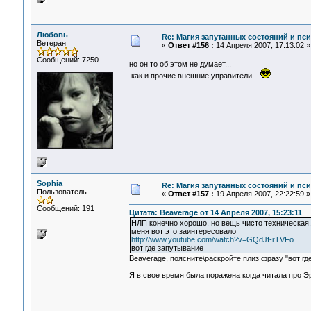
Любовь
Re: Магия запутанных состояний и пс
Ветеран
«
Ответ #156 :
14 Апреля 2007, 17:13:02 »
Сообщений: 7250
но он то об этом не думает...
как и прочие внешние управители...
Sophia
Re: Магия запутанных состояний и пс
Пользователь
«
Ответ #157 :
19 Апреля 2007, 22:22:59 »
Сообщений: 191
Цитата: Beaverage от 14 Апреля 2007, 15:23:11
НЛП конечно хорошо, но вещь чисто техническая,
меня вот это заинтересовало
http://www.youtube.com/watch?v=GQdJf-rTVFo
вот где запутывание
Beaverage, поясните\раскройте плиз фразу "вот гд
Я в свое время была поражена когда читала про Эр