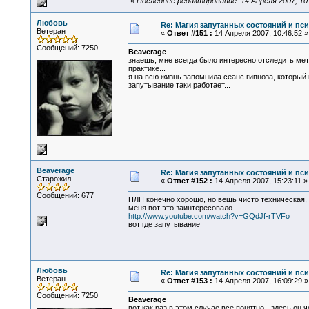
«
Последнее редактирование: 14 Апреля 2007, 10
Любовь
Re: Магия запутанных состояний и пс
Ветеран
«
Ответ #151 :
14 Апреля 2007, 10:46:52 »
Сообщений: 7250
Beaverage
знаешь, мне всегда было интересно отследить ме
практике...
я на всю жизнь запомнила сеанс гипноза, который
запутывание таки работает...
Beaverage
Re: Магия запутанных состояний и пс
Старожил
«
Ответ #152 :
14 Апреля 2007, 15:23:11 »
Сообщений: 677
НЛП конечно хорошо, но вещь чисто техническая, 
меня вот это заинтересовало
http://www.youtube.com/watch?v=GQdJf-rTVFo
вот где запутывание
Любовь
Re: Магия запутанных состояний и пс
Ветеран
«
Ответ #153 :
14 Апреля 2007, 16:09:29 »
Сообщений: 7250
Beaverage
вот как раз в этом случае все понятно - здесь он 