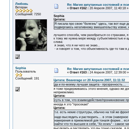
Любовь
Re: Магия запутанных состояний и пс
Ветеран
«
Ответ #162 :
20 Апреля 2007, 11:40:18 »
Сообщений: 7250
Sophia
Цитата:
Я писала про свою "болезнь" здесь, так вот еще
подвергаюсь негативному вмешательству извне, ко
лучшего способа, чем разобраться со страхами, я 
к тому же нужна мере между субъективностью и ад
слова:
я знаю, что я ни чего не знаю...
- и говорят о том, что объективность где-то там в д
Sophia
Re: Магия запутанных состояний и пс
Пользователь
«
Ответ #163 :
24 Апреля 2007, 12:39:00 »
Сообщений: 191
Цитата: Beaverage от 20 Апреля 2007, 11:11:32
да и по-моему лучшая защита - прозрачность....
я тоже придерживаюсь этого мнения, однако же до
неприемлимо.
Цитата:
суть в том, что взаимодействие/проникновение пр
иногда я это "просекаю"
Цитата:
т.е. есть некие структуры, обычно на той же фро
надо выследить и растворить.... в этом (наверн
намерения в приемлемой для тоналя форме... если
найти что-то высшее в себе, "Аз есмъ" - самое чи
выследить и растворить это вы точно сказали.. в 