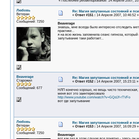
«
Последнее редактирование: 14 Апреля 2007, 10
Любовь
Re: Магия запутанных состояний и пс
Ветеран
«
Ответ #151 :
14 Апреля 2007, 10:46:52 »
Сообщений: 7250
Beaverage
знаешь, мне всегда было интересно отследить ме
практике...
я на всю жизнь запомнила сеанс гипноза, который
запутывание таки работает...
Beaverage
Re: Магия запутанных состояний и пс
Старожил
«
Ответ #152 :
14 Апреля 2007, 15:23:11 »
Сообщений: 677
НЛП конечно хорошо, но вещь чисто техническая, 
меня вот это заинтересовало
http://www.youtube.com/watch?v=GQdJf-rTVFo
вот где запутывание
Любовь
Re: Магия запутанных состояний и пс
Ветеран
«
Ответ #153 :
14 Апреля 2007, 16:09:29 »
Сообщений: 7250
Beaverage
вот как раз в этом случае все понятно - здесь он 