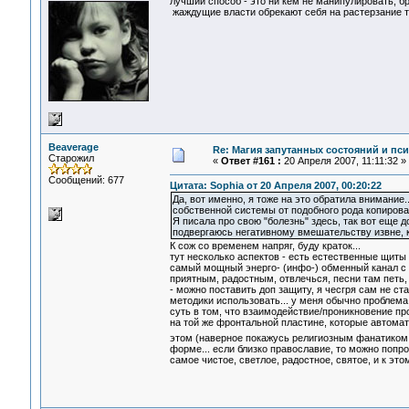
лучший способ - это ни кем не манипулировать, бра
жаждущие власти обрекают себя на растерзание те
Beaverage
Re: Магия запутанных состояний и пс
Старожил
«
Ответ #161 :
20 Апреля 2007, 11:11:32 »
Сообщений: 677
Цитата: Sophia от 20 Апреля 2007, 00:20:22
Да, вот именно, я тоже на это обратила внимани
собственной системы от подобного рода копирова
Я писала про свою "болезнь" здесь, так вот еще
подвергаюсь негативному вмешательству извне, ко
К сож со временем напряг, буду краток...
тут несколько аспектов - есть естественные щиты
самый мощный энерго- (инфо-) обменный канал с 
приятным, радостным, отвлечься, песни там петь, 
- можно поставить доп защиту, я чесгря сам не с
методики использовать... у меня обычно проблема
суть в том, что взаимодействие/проникновение про
на той же фронтальной пластине, которые автомат
этом (наверное покажусь религиозным фанатико
форме... если близко православие, то можно попро
самое чистое, светлое, радостное, святое, и к эт