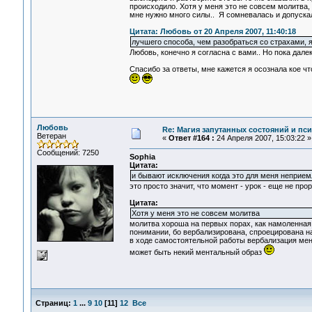
происходило. Хотя у меня это не совсем молитва, 
мне нужно много силы.. Я сомневалась и допуска
Цитата: Любовь от 20 Апреля 2007, 11:40:18
лучшего способа, чем разобраться со страхами, я 
Любовь, конечно я согласна с вами.. Но пока далек
Спасибо за ответы, мне кажется я осознала кое чт
Любовь
Re: Магия запутанных состояний и пс
Ветеран
«
Ответ #164 :
24 Апреля 2007, 15:03:22 »
Сообщений: 7250
Sophia
Цитата:
и бывают исключения когда это для меня неприем
это просто значит, что момент - урок - еще не прор
Цитата:
Хотя у меня это не совсем молитва
молитва хороша на первых порах, как намоленная, 
понимании, бо вербализирована, спроецирована н
в ходе самостоятельной работы вербализация меня
может быть некий ментальный образ
Страниц:
1
...
9
10
[
11
]
12
Все