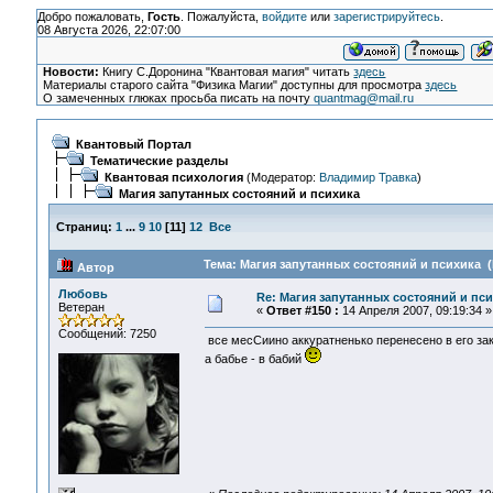
Добро пожаловать,
Гость
. Пожалуйста,
войдите
или
зарегистрируйтесь
.
08 Августа 2026, 22:07:00
Новости:
Книгу С.Доронина "Квантовая магия" читать
здесь
Материалы старого сайта "Физика Магии" доступны для просмотра
здесь
О замеченных глюках просьба писать на почту
quantmag@mail.ru
Квантовый Портал
Тематические разделы
Квантовая психология
(Модератор:
Владимир Травка
)
Магия запутанных состояний и психика
Страниц:
1
...
9
10
[
11
]
12
Все
Тема: Магия запутанных состояний и психика (
Автор
Любовь
Re: Магия запутанных состояний и пс
Ветеран
«
Ответ #150 :
14 Апреля 2007, 09:19:34 »
Сообщений: 7250
все месСиино аккуратненько перенесено в его заку
а бабье - в бабий