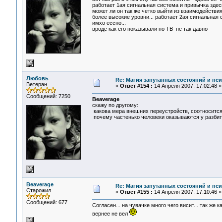
работает 1ая сигнальная система и привычка здес
может ли он так же четко выйти из взаимодействи
более высокие уровни... работает 2ая сигнальная 
имхо ессно...
вроде как его показывали по ТВ не так давно
Любовь
Re: Магия запутанных состояний и пс
Ветеран
«
Ответ #154 :
14 Апреля 2007, 17:02:48 »
Сообщений: 7250
Beaverage
скажу по другому:
какова мера внешних переустройств, соотносится
почему частенько человеки оказываются у разбит
Beaverage
Re: Магия запутанных состояний и пс
Старожил
«
Ответ #155 :
14 Апреля 2007, 17:10:46 »
Сообщений: 677
Согласен... на чувачке много чего висит... так же
вернее не вел