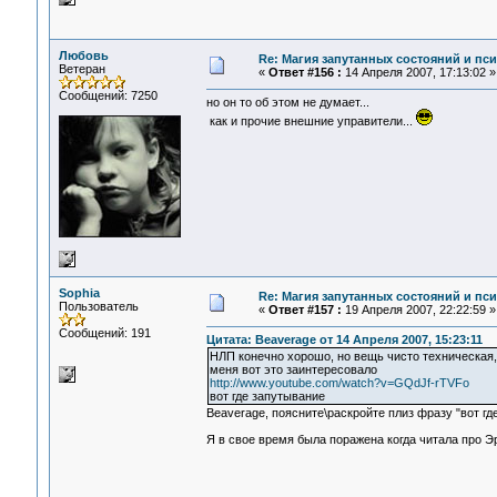
Любовь
Re: Магия запутанных состояний и пс
Ветеран
«
Ответ #156 :
14 Апреля 2007, 17:13:02 »
Сообщений: 7250
но он то об этом не думает...
как и прочие внешние управители...
Sophia
Re: Магия запутанных состояний и пс
Пользователь
«
Ответ #157 :
19 Апреля 2007, 22:22:59 »
Сообщений: 191
Цитата: Beaverage от 14 Апреля 2007, 15:23:11
НЛП конечно хорошо, но вещь чисто техническая,
меня вот это заинтересовало
http://www.youtube.com/watch?v=GQdJf-rTVFo
вот где запутывание
Beaverage, поясните\раскройте плиз фразу "вот гд
Я в свое время была поражена когда читала про Эр