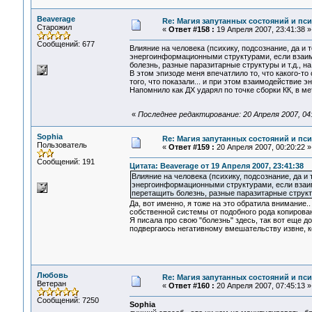
Beaverage
Re: Магия запутанных состояний и пс
Старожил
«
Ответ #158 :
19 Апреля 2007, 23:41:38 »
Сообщений: 677
Влияние на человека (психику, подсознание, да и 
энергоинформационными структурами, если взаим
болезнь, разные паразитарные структуры и т.д., на
В этом эпизоде меня впечатлило то, что какого-то
того, что показали... и при этом взаимодействие
Напомнило как ДХ ударял по точке сборки КК, в ме
«
Последнее редактирование: 20 Апреля 2007, 04
Sophia
Re: Магия запутанных состояний и пс
Пользователь
«
Ответ #159 :
20 Апреля 2007, 00:20:22 »
Сообщений: 191
Цитата: Beaverage от 19 Апреля 2007, 23:41:38
Влияние на человека (психику, подсознание, да и 
энергоинформационными структурами, если взаим
перетащить болезнь, разные паразитарные структу
Да, вот именно, я тоже на это обратила внимание
собственной системы от подобного рода копирован
Я писала про свою "болезнь" здесь, так вот еще 
подвергаюсь негативному вмешательству извне, ко
Любовь
Re: Магия запутанных состояний и пс
Ветеран
«
Ответ #160 :
20 Апреля 2007, 07:45:13 »
Сообщений: 7250
Sophia