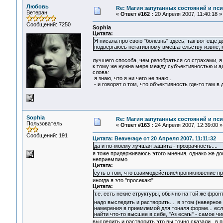
Любовь
Re: Магия запутанных состояний и пс
Ветеран
«
Ответ #162 :
20 Апреля 2007, 11:40:18 »
Сообщений: 7250
Sophia
Цитата:
Я писала про свою "болезнь" здесь, так вот еще
подвергаюсь негативному вмешательству извне, ко
лучшего способа, чем разобраться со страхами, я 
к тому же нужна мере между субъективностью и ад
слова:
я знаю, что я ни чего не знаю...
- и говорят о том, что объективность где-то там в д
Sophia
Re: Магия запутанных состояний и пс
Пользователь
«
Ответ #163 :
24 Апреля 2007, 12:39:00 »
Сообщений: 191
Цитата: Beaverage от 20 Апреля 2007, 11:11:32
да и по-моему лучшая защита - прозрачность....
я тоже придерживаюсь этого мнения, однако же до
неприемлимо.
Цитата:
суть в том, что взаимодействие/проникновение пр
иногда я это "просекаю"
Цитата:
т.е. есть некие структуры, обычно на той же фро
надо выследить и растворить.... в этом (наверн
намерения в приемлемой для тоналя форме... если
найти что-то высшее в себе, "Аз есмъ" - самое чи
выследить и растворить это вы точно сказали.. в 