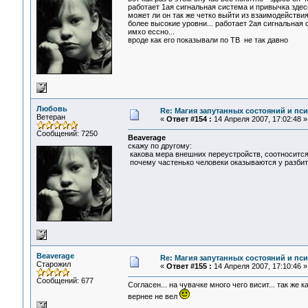
работает 1ая сигнальная система и привычка здес
может ли он так же четко выйти из взаимодействи
более высокие уровни... работает 2ая сигнальная 
имхо ессно...
вроде как его показывали по ТВ не так давно
Любовь
Re: Магия запутанных состояний и пс
Ветеран
«
Ответ #154 :
14 Апреля 2007, 17:02:48 »
Сообщений: 7250
Beaverage
скажу по другому:
какова мера внешних переустройств, соотносится
почему частенько человеки оказываются у разбит
Beaverage
Re: Магия запутанных состояний и пс
Старожил
«
Ответ #155 :
14 Апреля 2007, 17:10:46 »
Сообщений: 677
Согласен... на чувачке много чего висит... так же
вернее не вел