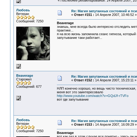
«
Последнее редактирование: 14 Апреля 2007, 10
Любовь
Re: Магия запутанных состояний и пс
Ветеран
«
Ответ #151 :
14 Апреля 2007, 10:46:52 »
Сообщений: 7250
Beaverage
знаешь, мне всегда было интересно отследить ме
практике...
я на всю жизнь запомнила сеанс гипноза, который
запутывание таки работает...
Beaverage
Re: Магия запутанных состояний и пс
Старожил
«
Ответ #152 :
14 Апреля 2007, 15:23:11 »
Сообщений: 677
НЛП конечно хорошо, но вещь чисто техническая, 
меня вот это заинтересовало
http://www.youtube.com/watch?v=GQdJf-rTVFo
вот где запутывание
Любовь
Re: Магия запутанных состояний и пс
Ветеран
«
Ответ #153 :
14 Апреля 2007, 16:09:29 »
Сообщений: 7250
Beaverage
вот как раз в этом случае все понятно - здесь он 