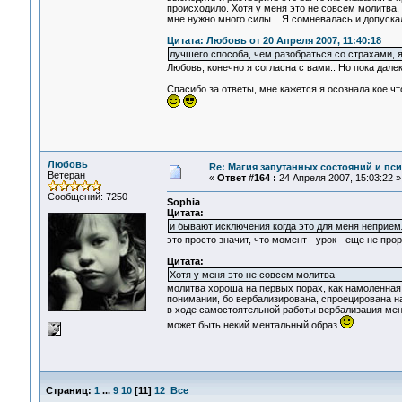
происходило. Хотя у меня это не совсем молитва, 
мне нужно много силы.. Я сомневалась и допуска
Цитата: Любовь от 20 Апреля 2007, 11:40:18
лучшего способа, чем разобраться со страхами, я 
Любовь, конечно я согласна с вами.. Но пока далек
Спасибо за ответы, мне кажется я осознала кое чт
Любовь
Re: Магия запутанных состояний и пс
Ветеран
«
Ответ #164 :
24 Апреля 2007, 15:03:22 »
Сообщений: 7250
Sophia
Цитата:
и бывают исключения когда это для меня неприем
это просто значит, что момент - урок - еще не прор
Цитата:
Хотя у меня это не совсем молитва
молитва хороша на первых порах, как намоленная, 
понимании, бо вербализирована, спроецирована н
в ходе самостоятельной работы вербализация меня
может быть некий ментальный образ
Страниц:
1
...
9
10
[
11
]
12
Все