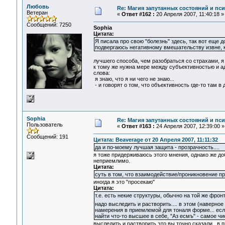
Любовь
Re: Магия запутанных состояний и пс
Ветеран
«
Ответ #162 :
20 Апреля 2007, 11:40:18 »
Сообщений: 7250
Sophia
Цитата:
Я писала про свою "болезнь" здесь, так вот еще
подвергаюсь негативному вмешательству извне, ко
лучшего способа, чем разобраться со страхами, я 
к тому же нужна мере между субъективностью и ад
слова:
я знаю, что я ни чего не знаю...
- и говорят о том, что объективность где-то там в д
Sophia
Re: Магия запутанных состояний и пс
Пользователь
«
Ответ #163 :
24 Апреля 2007, 12:39:00 »
Сообщений: 191
Цитата: Beaverage от 20 Апреля 2007, 11:11:32
да и по-моему лучшая защита - прозрачность....
я тоже придерживаюсь этого мнения, однако же до
неприемлимо.
Цитата:
суть в том, что взаимодействие/проникновение пр
иногда я это "просекаю"
Цитата:
т.е. есть некие структуры, обычно на той же фро
надо выследить и растворить.... в этом (наверн
намерения в приемлемой для тоналя форме... если
найти что-то высшее в себе, "Аз есмъ" - самое чи
выследить и растворить это вы точно сказали.. в 