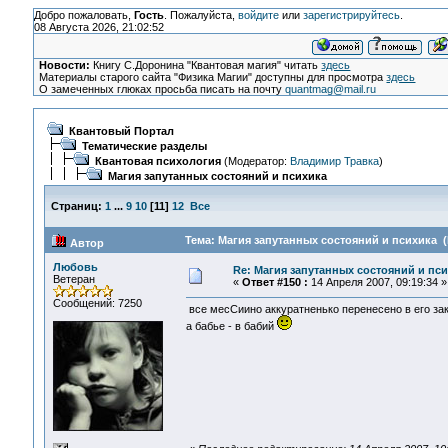
Добро пожаловать,
Гость
. Пожалуйста,
войдите
или
зарегистрируйтесь
.
08 Августа 2026, 21:02:52
Новости:
Книгу С.Доронина "Квантовая магия" читать
здесь
Материалы старого сайта "Физика Магии" доступны для просмотра
здесь
О замеченных глюках просьба писать на почту
quantmag@mail.ru
Квантовый Портал
Тематические разделы
Квантовая психология
(Модератор:
Владимир Травка
)
Магия запутанных состояний и психика
Страниц:
1
...
9
10
[
11
]
12
Все
Тема: Магия запутанных состояний и психика (
Автор
Любовь
Re: Магия запутанных состояний и пс
Ветеран
«
Ответ #150 :
14 Апреля 2007, 09:19:34 »
Сообщений: 7250
все месСиино аккуратненько перенесено в его заку
а бабье - в бабий