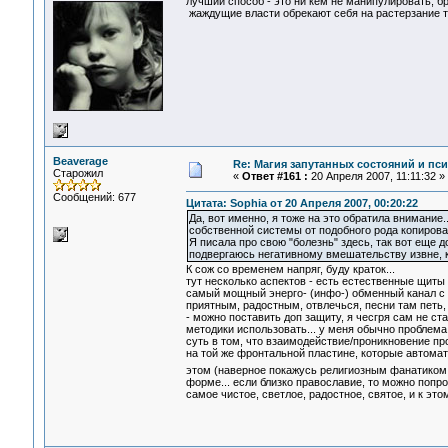
лучший способ - это ни кем не манипулировать, бра
жаждущие власти обрекают себя на растерзание те
Beaverage
Re: Магия запутанных состояний и пс
Старожил
«
Ответ #161 :
20 Апреля 2007, 11:11:32 »
Сообщений: 677
Цитата: Sophia от 20 Апреля 2007, 00:20:22
Да, вот именно, я тоже на это обратила внимани
собственной системы от подобного рода копирова
Я писала про свою "болезнь" здесь, так вот еще
подвергаюсь негативному вмешательству извне, ко
К сож со временем напряг, буду краток...
тут несколько аспектов - есть естественные щиты
самый мощный энерго- (инфо-) обменный канал с 
приятным, радостным, отвлечься, песни там петь, 
- можно поставить доп защиту, я чесгря сам не с
методики использовать... у меня обычно проблема
суть в том, что взаимодействие/проникновение про
на той же фронтальной пластине, которые автомат
этом (наверное покажусь религиозным фанатико
форме... если близко православие, то можно попро
самое чистое, светлое, радостное, святое, и к эт