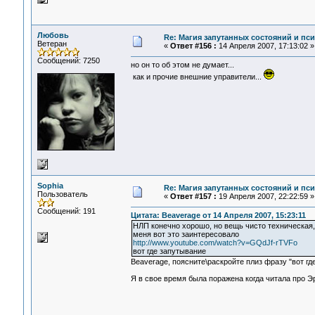
Любовь
Re: Магия запутанных состояний и пс
Ветеран
«
Ответ #156 :
14 Апреля 2007, 17:13:02 »
Сообщений: 7250
но он то об этом не думает...
как и прочие внешние управители...
Sophia
Re: Магия запутанных состояний и пс
Пользователь
«
Ответ #157 :
19 Апреля 2007, 22:22:59 »
Сообщений: 191
Цитата: Beaverage от 14 Апреля 2007, 15:23:11
НЛП конечно хорошо, но вещь чисто техническая,
меня вот это заинтересовало
http://www.youtube.com/watch?v=GQdJf-rTVFo
вот где запутывание
Beaverage, поясните\раскройте плиз фразу "вот гд
Я в свое время была поражена когда читала про Эр