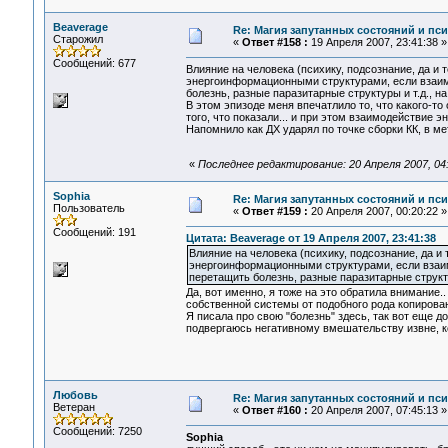
Beaverage
Re: Магия запутанных состояний и пс
Старожил
«
Ответ #158 :
19 Апреля 2007, 23:41:38 »
Сообщений: 677
Влияние на человека (психику, подсознание, да и 
энергоинформационными структурами, если взаим
болезнь, разные паразитарные структуры и т.д., на
В этом эпизоде меня впечатлило то, что какого-то
того, что показали... и при этом взаимодействие
Напомнило как ДХ ударял по точке сборки КК, в ме
«
Последнее редактирование: 20 Апреля 2007, 04
Sophia
Re: Магия запутанных состояний и пс
Пользователь
«
Ответ #159 :
20 Апреля 2007, 00:20:22 »
Сообщений: 191
Цитата: Beaverage от 19 Апреля 2007, 23:41:38
Влияние на человека (психику, подсознание, да и 
энергоинформационными структурами, если взаим
перетащить болезнь, разные паразитарные структу
Да, вот именно, я тоже на это обратила внимание
собственной системы от подобного рода копирован
Я писала про свою "болезнь" здесь, так вот еще 
подвергаюсь негативному вмешательству извне, ко
Любовь
Re: Магия запутанных состояний и пс
Ветеран
«
Ответ #160 :
20 Апреля 2007, 07:45:13 »
Сообщений: 7250
Sophia