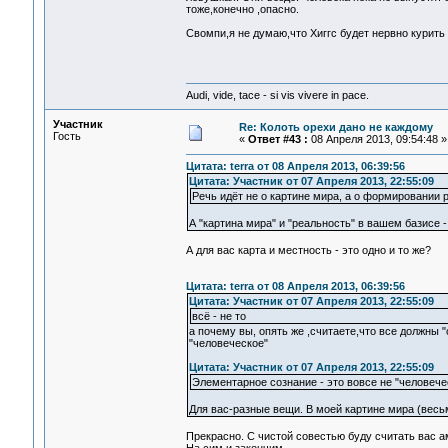
тоже,конечно ,опасно.
Свомпи,я не думаю,что Хиггс будет нервно курить )
Audi, vide, tace - si vis vivere in pace.
Участник
Re: Колоть орехи дано не каждому
Гость
«
Ответ #43 :
08 Апреля 2013, 09:54:48 »
Цитата: terra от 08 Апреля 2013, 06:39:56
Цитата: Участник от 07 Апреля 2013, 22:55:09
Речь идёт не о картине мира, а о формировании 
А "картина мира" и "реальность" в вашем базисе 
А для вас карта и местность - это одно и то же?
Цитата: terra от 08 Апреля 2013, 06:39:56
Цитата: Участник от 07 Апреля 2013, 22:55:09
всё - не то
а почему вы, опять же ,считаете,что все должн
"человеческое"
Цитата: Участник от 07 Апреля 2013, 22:55:09
Элементарное сознание - это вовсе не "человече
Для вас-разные вещи. В моей картине мира (вес
Прекрасно. С чистой совестью буду считать вас а