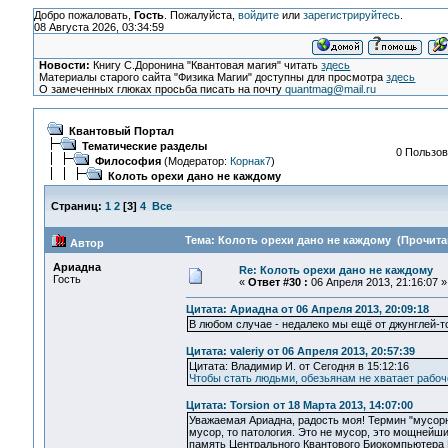
Добро пожаловать,
Гость
. Пожалуйста,
войдите
или
зарегистрируйтесь
.
08 Августа 2026, 03:34:59
Новости:
Книгу С.Доронина "Квантовая магия" читать
здесь
Материалы старого сайта "Физика Магии" доступны для просмотра
здесь
О замеченных глюках просьба писать на почту
quantmag@mail.ru
Квантовый Портал
Тематические разделы
0 Пользов
Философия
(Модератор:
Корнак7
)
Колоть орехи дано не каждому
Страниц:
1
2
[
3
]
4
Все
Тема: Колоть орехи дано не каждому (Прочитан
Автор
Ариадна
Re: Колоть орехи дано не каждому
Гость
«
Ответ #30 :
06 Апреля 2013, 21:16:07 »
Цитата: Ариадна от 06 Апреля 2013, 20:09:18
В любом случае - недалеко мы ещё от джунглей-т
Цитата: valeriy от 06 Апреля 2013, 20:57:39
Цитата: Владимир И. от Сегодня в 15:12:16
Чтобы стать людьми, обезьянам не хватает рабоч
Цитата: Torsion от 18 Марта 2013, 14:07:00
Уважаемая Ариадна, радость моя! Термин "мусорна
мусор, то патология. Это не мусор, это мощнейши
память Центрального Квантового Биокомпьютера 