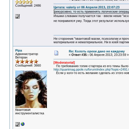
Сообщений: 2486
Цитата: valeriy от 06 Апреля 2013, 22:07:23
рекурсивно, то есть применять логические опера
Иными словами получается так - ввели некие "исхо
не понравился уму. Тогда этот результат использу
Не сторонник "квантовой магии, психологии и проч
материальное и нематериальное. Ни в коей партии
Pipa
Re: Колоть орехи дано не каждому
Администратор
«
Ответ #35 :
06 Апреля 2013, 23:23:59 »
Ветеран
[Moderatorial]
Сообщений: 3660
По требованию топик-стартера из его темы было 
http://quantmag.ppole.ru/forum/index.php?topic=2491.
Если у кого-то есть желание сделать из этого но
Квантовая
инструменталистка