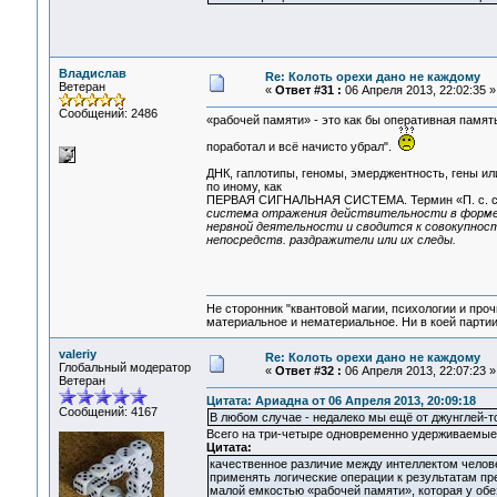
Владислав
Re: Колоть орехи дано не каждому
Ветеран
«
Ответ #31 :
06 Апреля 2013, 22:02:35 »
Сообщений: 2486
«рабочей памяти» - это как бы оперативная память
поработал и всё начисто убрал".
ДНК, гаплотипы, геномы, эмерджентность, гены ил
по иному, как
ПЕРВАЯ СИГНАЛЬНАЯ СИСТЕМА. Термин «П. с. с.»
система отражения действительности в форме 
нервной деятельности и сводится к совокупност
непосредств. раздражители или их следы.
Не сторонник "квантовой магии, психологии и проч
материальное и нематериальное. Ни в коей партии
valeriy
Re: Колоть орехи дано не каждому
Глобальный модератор
«
Ответ #32 :
06 Апреля 2013, 22:07:23 »
Ветеран
Цитата: Ариадна от 06 Апреля 2013, 20:09:18
Сообщений: 4167
В любом случае - недалеко мы ещё от джунглей-т
Всего на три-четыре одновременно удерживаемые
Цитата:
качественное различие между интеллектом челове
применять логические операции к результатам п
малой емкостью «рабочей памяти», которая у обе