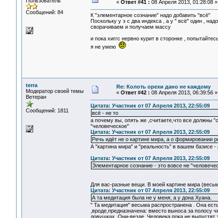
Пользователь
«
Ответ #41 :
08 Апреля 2013, 01:28:08 »
Сообщений: 84
К "элементарное сознание" надо добавить "всё"
Поскольку у э с два индекса , а у " всё" один , над
сворачиваем и получаем массу
и пока хиггс нервно курит в сторонке , попытайт
я не умею
terra
Re: Колоть орехи дано не каждому
Модератор своей темы
«
Ответ #42 :
08 Апреля 2013, 06:39:56 »
Ветеран
Цитата: Участник от 07 Апреля 2013, 22:55:09
Сообщений: 1811
всё - не то
а почему вы, опять же ,считаете,что все должны
"человеческое"
Цитата: Участник от 07 Апреля 2013, 22:55:09
Речь идёт не о картине мира, а о формировании р
А "картина мира" и "реальность" в вашем базисе 
Цитата: Участник от 07 Апреля 2013, 22:55:09
Элементарное сознание - это вовсе не "человече
Для вас-разные вещи. В моей картине мира (весь
Цитата: Участник от 07 Апреля 2013, 22:55:09
А та медитация была не у меня, а у дона Хуана.
" Та медитация" весьма распространена . Она ест
,вроде,предназначена: вместо выноса за полосу че
ловушках. Они-везде. Человека пока не выпустят 