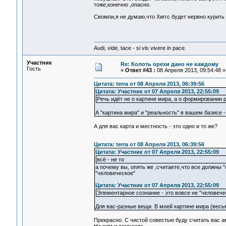
тоже,конечно ,опасно.
Свомпи,я не думаю,что Хиггс будет нервно курить )
Audi, vide, tace - si vis vivere in pace.
Участник
Re: Колоть орехи дано не каждому
Гость
«
Ответ #43 :
08 Апреля 2013, 09:54:48 »
Цитата: terra от 08 Апреля 2013, 06:39:56
Цитата: Участник от 07 Апреля 2013, 22:55:09
Речь идёт не о картине мира, а о формировании 
А "картина мира" и "реальность" в вашем базисе 
А для вас карта и местность - это одно и то же?
Цитата: terra от 08 Апреля 2013, 06:39:56
Цитата: Участник от 07 Апреля 2013, 22:55:09
всё - не то
а почему вы, опять же ,считаете,что все должн
"человеческое"
Цитата: Участник от 07 Апреля 2013, 22:55:09
Элементарное сознание - это вовсе не "человече
Для вас-разные вещи. В моей картине мира (вес
Прекрасно. С чистой совестью буду считать вас а