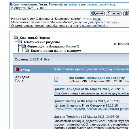
Добро пожаловать,
Гость
. Пожалуйста,
войдите
или
зарегистрируйтесь
.
08 Августа 2026, 17:15:22
Новости:
Книгу С.Доронина "Квантовая магия" читать
здесь
Материалы старого сайта "Физика Магии" доступны для просмотра
здесь
О замеченных глюках просьба писать на почту
quantmag@mail.ru
Квантовый Портал
Тематические разделы
0 Пользов
Философия
(Модератор:
Корнак7
)
Колоть орехи дано не каждому
Страниц:
1
2
[
3
]
4
Все
Тема: Колоть орехи дано не каждому (Прочитан
Автор
Ариадна
Re: Колоть орехи дано не каждому
Гость
«
Ответ #30 :
06 Апреля 2013, 21:16:07 »
Цитата: Ариадна от 06 Апреля 2013, 20:09:18
В любом случае - недалеко мы ещё от джунглей-т
Цитата: valeriy от 06 Апреля 2013, 20:57:39
Цитата: Владимир И. от Сегодня в 15:12:16
Чтобы стать людьми, обезьянам не хватает рабоч
Цитата: Torsion от 18 Марта 2013, 14:07:00
Уважаемая Ариадна, радость моя! Термин "мусорна
мусор, то патология. Это не мусор, это мощнейши
память Центрального Квантового Биокомпьютера 