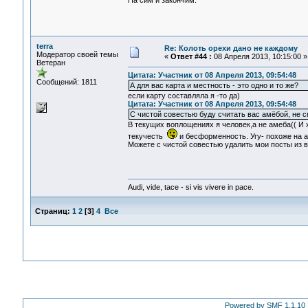
На сим и закончим.
terra
Re: Колоть орехи дано не каждому
Модератор своей темы
«
Ответ #44 :
08 Апреля 2013, 10:15:00 »
Ветеран
Цитата: Участник от 08 Апреля 2013, 09:54:48
Сообщений: 1811
А для вас карта и местность - это одно и то же?
если карту составляла я -то да)
Цитата: Участник от 08 Апреля 2013, 09:54:48
С чистой совестью буду считать вас амёбой, не 
В текущих воплощениях я человек,а не амеба(( И
текучесть
и бесформенность. Угу- похоже на 
Можете с чистой совестью удалить мои посты из 
Audi, vide, tace - si vis vivere in pace.
Страниц:
1
2
[
3
]
4
Все
Powered by SMF 1.1.10