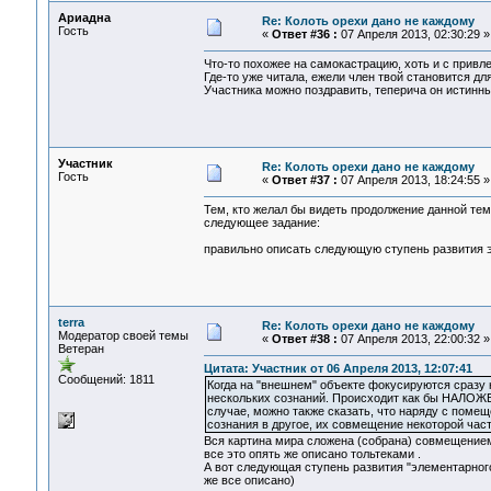
Ариадна
Re: Колоть орехи дано не каждому
Гость
«
Ответ #36 :
07 Апреля 2013, 02:30:29 »
Что-то похожее на самокастрацию, хоть и с прив
Где-то уже читала, ежели член твой становится для
Участника можно поздравить, теперича он истинн
Участник
Re: Колоть орехи дано не каждому
Гость
«
Ответ #37 :
07 Апреля 2013, 18:24:55 »
Тем, кто желал бы видеть продолжение данной те
следующее задание:
правильно описать следующую ступень развития э
terra
Re: Колоть орехи дано не каждому
Модератор своей темы
«
Ответ #38 :
07 Апреля 2013, 22:00:32 »
Ветеран
Цитата: Участник от 06 Апреля 2013, 12:07:41
Сообщений: 1811
Когда на "внешнем" объекте фокусируются сразу н
нескольких сознаний. Происходит как бы НАЛОЖЕН
случае, можно также сказать, что наряду с поме
сознания в другое, их совмещение некоторой час
Вся картина мира сложена (собрана) совмещением
все это опять же описано тольтеками .
А вот следующая ступень развития "элементарного
же все описано)