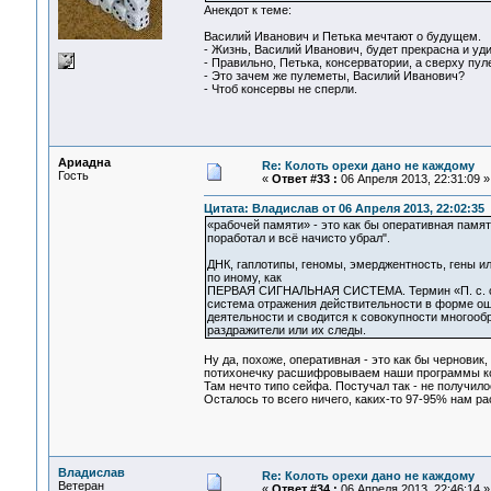
Анекдот к теме:
Василий Иванович и Петька мечтают о будущем.
- Жизнь, Василий Иванович, будет прекрасна и уди
- Правильно, Петька, консерватории, а сверху пул
- Это зачем же пулеметы, Василий Иванович?
- Чтоб консервы не сперли.
Ариадна
Re: Колоть орехи дано не каждому
Гость
«
Ответ #33 :
06 Апреля 2013, 22:31:09 »
Цитата: Владислав от 06 Апреля 2013, 22:02:35
«рабочей памяти» - это как бы оперативная памят
поработал и всё начисто убрал".
ДНК, гаплотипы, геномы, эмерджентность, гены ил
по иному, как
ПЕРВАЯ СИГНАЛЬНАЯ СИСТЕМА. Термин «П. с. с.
система отражения действительности в форме ощ
деятельности и сводится к совокупности многооб
раздражители или их следы.
Ну да, похоже, оперативная - это как бы черновик,
потихонечку расшифровываем наши программы кот
Там нечто типо сейфа. Постучал так - не получило
Осталось то всего ничего, каких-то 97-95% нам 
Владислав
Re: Колоть орехи дано не каждому
Ветеран
«
Ответ #34 :
06 Апреля 2013, 22:46:14 »