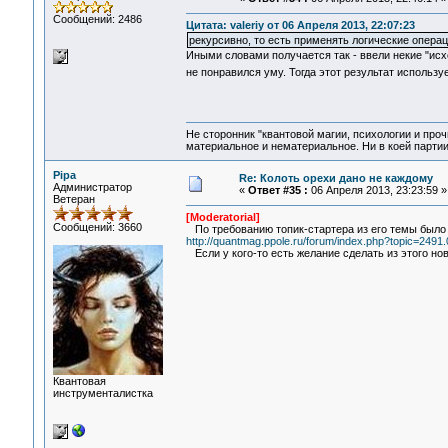
Сообщений: 2486
Цитата: valeriy от 06 Апреля 2013, 22:07:23
рекурсивно, то есть применять логические опера
Иными словами получается так - ввели некие "исхо
не понравился уму. Тогда этот результат использу
Не сторонник "квантовой магии, психологии и проч
материальное и нематериальное. Ни в коей партии
Pipa
Re: Колоть орехи дано не каждому
Администратор
«
Ответ #35 :
06 Апреля 2013, 23:23:59 »
Ветеран
[Moderatorial]
Сообщений: 3660
По требованию топик-стартера из его темы было 
http://quantmag.ppole.ru/forum/index.php?topic=2491.
Если у кого-то есть желание сделать из этого но
Квантовая
инструменталистка