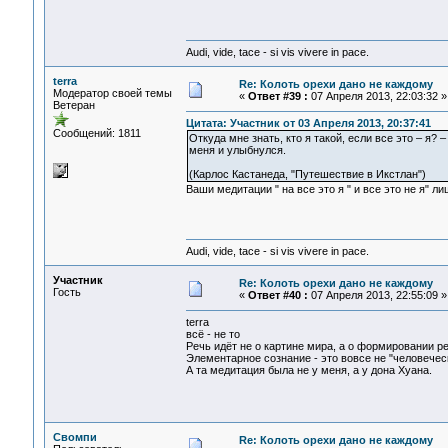
Audi, vide, tace - si vis vivere in pace.
terra
Re: Колоть орехи дано не каждому
Модератор своей темы
«
Ответ #39 :
07 Апреля 2013, 22:03:32 »
Ветеран
Цитата: Участник от 03 Апреля 2013, 20:37:41
Сообщений: 1811
Откуда мне знать, кто я такой, если все это – я?
меня и улыбнулся.
(Карлос Кастанеда, "Путешествие в Икстлан")
Ваши медитации " на все это я " и все это не я" 
Audi, vide, tace - si vis vivere in pace.
Участник
Re: Колоть орехи дано не каждому
Гость
«
Ответ #40 :
07 Апреля 2013, 22:55:09 »
terra
всё - не то
Речь идёт не о картине мира, а о формировании р
Элементарное сознание - это вовсе не "человеческ
А та медитация была не у меня, а у дона Хуана.
Свомпи
Re: Колоть орехи дано не каждому