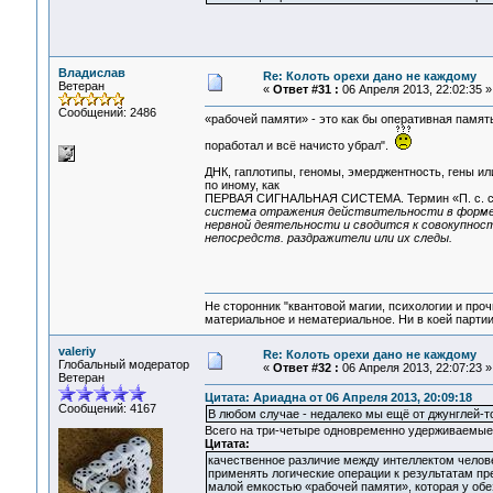
Владислав
Re: Колоть орехи дано не каждому
Ветеран
«
Ответ #31 :
06 Апреля 2013, 22:02:35 »
Сообщений: 2486
«рабочей памяти» - это как бы оперативная память
поработал и всё начисто убрал".
ДНК, гаплотипы, геномы, эмерджентность, гены ил
по иному, как
ПЕРВАЯ СИГНАЛЬНАЯ СИСТЕМА. Термин «П. с. с.»
система отражения действительности в форме 
нервной деятельности и сводится к совокупност
непосредств. раздражители или их следы.
Не сторонник "квантовой магии, психологии и проч
материальное и нематериальное. Ни в коей партии
valeriy
Re: Колоть орехи дано не каждому
Глобальный модератор
«
Ответ #32 :
06 Апреля 2013, 22:07:23 »
Ветеран
Цитата: Ариадна от 06 Апреля 2013, 20:09:18
Сообщений: 4167
В любом случае - недалеко мы ещё от джунглей-т
Всего на три-четыре одновременно удерживаемые
Цитата:
качественное различие между интеллектом челове
применять логические операции к результатам п
малой емкостью «рабочей памяти», которая у обе