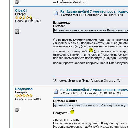
— I believe in Myself. (c)
Oleg.Ol
Re: Здравствуйте! У меня вопрос к людям
Ветеран
«
Ответ #50 :
18 Сентября 2010, 18:27:49 »
Сообщений: 2769
Владислав
Цитата:
Можно! но нужно ли вмешиваться? Какой смысл ж
А это твое нужно-не-нужно не попытка ли перена
Даже жизнь сама - явление системное, и ее динам
динамических (под)систем как наши личности таки 
халявки, не правда ли?
), но можно лишь выраж
отношение к нему ... и потому и "нелепость как глу
вполне возможно что произойдет (о, чудо!) - и под
новое, просто совсем непривычное и тем "отпуги
"Я - есмь Истина и Путь, Альфа и Омега ..."(с)
Владислав
Re: Здравствуйте! У меня вопрос к людям
Ветеран
«
Ответ #51 :
18 Сентября 2010, 18:40:39 »
Сообщений: 2486
Цитата: Феникс
делай что должно. Что умеешь. И всегда учись у т
Постулаты
Другие постулаты:
Никто никому ничего не должен. Кому был должен 
Имеешь намерение - действуй. Назад не оглядывай