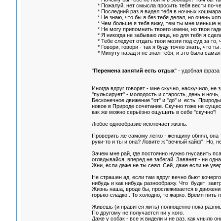
* Пожалуй, нет смысла просить тебя вести по-чел
* Последний раз я видел тебя в ночных кошмара
* Не знаю, что бы я без тебя делал, но очень хот
* Чем больше я тебя вижу, тем ты мне меньше н
* Не могу припомнить твоего имени, но твои гад
* Я никогда не забываю лица, но для тебя я сдел
* Тебе следует отдать твои мозги под суд за то, ч
* Говори, говори - так я буду точно знать, что т
* Минуту назад я не знал тебя, и это была самая
"
Перемена занятий есть отдых
" - удобная фраза
Иногда вдруг говорят - мне скучно, наскучило, не 
"пульсирует" - молодость и старость, день и ночь, р
Бесконечное движение "от" и "до" и есть Природ
новое в Природе сочетание. Скучно тоже не сущес
как же можно серьёзно ощущать в себе "скучно"!
Любое однообразие исключает жизнь.
Проверить же самому легко - женщину обнял, она т
руки-то и ты и она? Ловите ж "вечный кайф"! Но, не
Зачем мне рай, где постоянно нужно гнусавить пс
оглядывайся, вперед не забегай. Завянет - ни одна
Жни, если даже не ты сеял. Сей, даже если не уве
Не страшен ад, если там вдруг вечно бьют кочерго
нибудь и как нибудь разноображу. Что будет завтр
Жизнь наша, вроде бы, прослеживается в движении,
горько-сладко!. То холодно, то жарко. Время пить 
Живёшь (и нравится жить) полноценно пока разниц
По другому не получается ни у кого.
Даже у собак - все ж видели и не раз, как уныло он