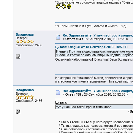
"Если на клетке со слоном видишь надпись "буйвол
"Я - есмь Истина и Путь, Альфа и Омега ..."(с)
Владислав
Re: Здравствуйте! У меня вопрос к людям
Ветеран
«
Ответ #54 :
18 Сентября 2010, 19:17:20 »
Сообщений: 2486
Цитата: Oleg.Ol от 18 Сентября 2010, 18:59:11
И еще у Пруткова одно правило, которое уже можн
"Если на клетке со слоном видишь надпись "буйво
Отличный набор правил! Классика! Бери больше ки
Не сторонник "квантовой магии, психологии и проч
материальное и нематериальное. Ни в коей партии
Владислав
Re: Здравствуйте! У меня вопрос к людям
Ветеран
«
Ответ #55 :
28 Сентября 2010, 20:52:55 »
Сообщений: 2486
Цитата:
тут у нас нас такой хрени типа море:
«
В
* Кто бы тебя ни съел, у него будет несварение 
* Ты выглядишь как человек, который все время 
* Я не собираюсь состязаться с тобой в остроуми
* Почему бы тебе не пойти в зоопарк? Там бы ты