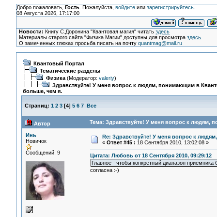
Добро пожаловать,
Гость
. Пожалуйста,
войдите
или
зарегистрируйтесь
.
08 Августа 2026, 17:17:00
Новости:
Книгу С.Доронина "Квантовая магия" читать
здесь
Материалы старого сайта "Физика Магии" доступны для просмотра
здесь
О замеченных глюках просьба писать на почту
quantmag@mail.ru
Квантовый Портал
Тематические разделы
Физика
(Модератор:
valeriy
)
Здравствуйте! У меня вопрос к людям, понимающим в Кван
больше, чем я.
Страниц:
1
2
3
[
4
]
5
6
7
Все
Тема: Здравствуйте! У меня вопрос к людям, 
Автор
Инь
Re: Здравствуйте! У меня вопрос к людям
Новичок
«
Ответ #45 :
18 Сентября 2010, 13:02:08 »
Сообщений: 9
Цитата: Любовь от 18 Сентября 2010, 09:29:12
Главное - чтобы конкретный диапазон приемника 
согласна :-)