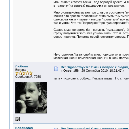
Или типа "В глазах тоска - под бородой доска". А 
в туалете (из дерева) на два очка и провалился.
Много слышно/написано про слово и состояние "м
Может это просто "состояние" типа быть "в момент
фиксируя как и < какие > мысли "пролетали" при 
так и ушли. Что-то Природное "про пульсировало" 
Самое главное вроде бы - попасть "пульсацию", бы
Сразу получится жить без усилий жить. Это и ест
сопротивляясь Природе своей, естеству своему. По
Не сторонник "квантовой магии, психологии и проч
материальное и нематериальное. Ни в коей партии
Любовь
Re: Здравствуйте! У меня вопрос к людям
Ветеран
«
Ответ #56 :
29 Сентября 2010, 10:21:47 »
Сообщений: 7250
типа - тихо сам с собою... Глаза в глаза... Но с по
Владислав
Re: Здравствуйте! У меня вопрос к людям