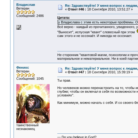
Владислав
Re: Здравствуйте! У меня вопрос к людям
Ветеран
«
Ответ #46 :
18 Сентября 2010, 13:51:27 »
Сообщений: 2486
Цитата:
у Владислава с этим есть некоторые проблемы. О
Всё верно - каждый из прочитанного, увиденного, 
"Выносит", испуская "квант" словесный при этом
сам этого и не осознаёт. И никогда не осознает.
Не сторонник "квантовой магии, психологии и проч
материальное и нематериальное. Ни в коей партии
Феникс
Re: Здравствуйте! У меня вопрос к людям
Ветеран
«
Ответ #47 :
18 Сентября 2010, 15:39:19 »
Сообщений: 1045
Ты прав.
Но человеков можно перенастроить на то, чтобы 
глубже; чтобы он включал в себя по возможности
условиях".
Как минимум, можно начать с себя. И со своего бл
таинственный
незнакомец
— Do you believe in God?