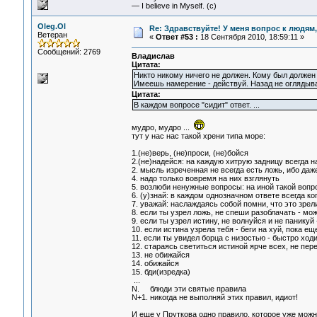
— I believe in Myself. (c)
Oleg.Ol
Re: Здравствуйте! У меня вопрос к людям
Ветеран
«
Ответ #53 :
18 Сентября 2010, 18:59:11 »
Сообщений: 2769
Владислав
Цитата:
Никто никому ничего не должен. Кому был должен
Имеешь намерение - действуй. Назад не оглядывай
Цитата:
В каждом вопросе "сидит" ответ. ...
мудро, мудро ...
тут у нас нас такой хрени типа море:
1.(не)верь, (не)проси, (не)бойся
2.(не)надейся: на каждую хитрую задницу всегда 
2. мысль изреченная не всегда есть ложь, ибо да
4. надо только вовремя на них взглянуть
5. возлюби ненужные вопросы: на иной такой вопр
6. (у)знай: в каждом однозначном ответе всегда 
7. уважай: наслаждаясь собой помни, что это зрели
8. если ты узрел ложь, не спеши разоблачать - мо
9. если ты узрел истину, не волнуйся и не паникуй 
10. если истина узрела тебя - беги на хуй, пока е
11. если ты увидел борца с низостью - быстро ход
12. стараясь светиться истиной ярче всех, не пер
13. не обижайся
14. обижайся
15. бди(изредка)
...
N. блюди эти святые правила
N+1. никогда не выполняй этих правил, идиот!
И еще у Пруткова одно правило, которое уже можн