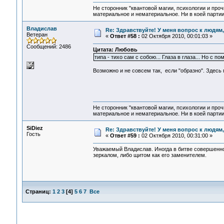
Не сторонник "квантовой магии, психологии и проч
материальное и нематериальное. Ни в коей партии
Владислав
Re: Здравствуйте! У меня вопрос к людям
Ветеран
«
Ответ #58 :
02 Октября 2010, 00:01:03 »
Сообщений: 2486
Цитата: Любовь
типа - тихо сам с собою... Глаза в глаза... Но с п
Возможно и не совсем так, если "образно". Здесь 
Не сторонник "квантовой магии, психологии и проч
материальное и нематериальное. Ни в коей партии
SiDiеz
Re: Здравствуйте! У меня вопрос к людям
Гость
«
Ответ #59 :
02 Октября 2010, 00:31:00 »
Уважаемый Владислав. Иногда в битве совершенно
зеркалом, либо щитом как его заменителем.
Страниц:
1
2
3
[
4
]
5
6
7
Все