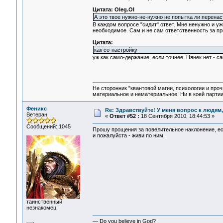
Цитата: Oleg.Ol
А это твое нужно-не-нужно не попытка ли перенас
В каждом вопросе "сидит" ответ. Мне ненужно и уж
необходимое. Сам и не сам ответственность за п
Цитата:
как со-настройку
уж как само-держание, если точнее. Нянек нет - с
Не сторонник "квантовой магии, психологии и проч
материальное и нематериальное. Ни в коей партии
Феникс
Re: Здравствуйте! У меня вопрос к людям
Ветеран
«
Ответ #52 :
18 Сентября 2010, 18:44:53 »
Сообщений: 1045
Прошу прощения за повелительное наклонение, ес
и пожалуйста - живи по ним.
таинственный
незнакомец
— Do you believe in God?