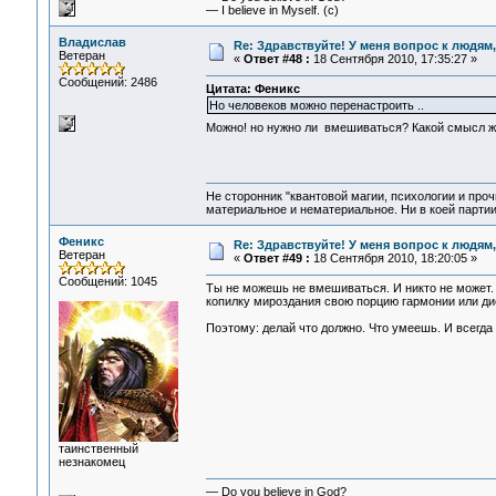
— I believe in Myself. (c)
Владислав
Re: Здравствуйте! У меня вопрос к людям
Ветеран
«
Ответ #48 :
18 Сентября 2010, 17:35:27 »
Сообщений: 2486
Цитата: Феникс
Но человеков можно перенастроить ..
Можно! но нужно ли вмешиваться? Какой смысл 
Не сторонник "квантовой магии, психологии и проч
материальное и нематериальное. Ни в коей партии
Феникс
Re: Здравствуйте! У меня вопрос к людям
Ветеран
«
Ответ #49 :
18 Сентября 2010, 18:20:05 »
Сообщений: 1045
Ты не можешь не вмешиваться. И никто не может
копилку мироздания свою порцию гармонии или ди
Поэтому: делай что должно. Что умеешь. И всегда у
таинственный
незнакомец
— Do you believe in God?