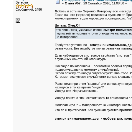
Ветеран
«
Ответ #57 :
29 Сентября 2010, 11:08:50 »
Сообщений: 2486
Любовь и есть как Зеркало! Которому всё и всегда чт
Такая на него (зеркало) возложена функция от При
можно применять для коррекции последующих "па"
Цитата: Oleg.Ol
это лишь знак, указание извне:
смотри внимател
глупостей ты узришь что-то отнюдь не нелепое, но
но интересное
Требуется уточнение -
смотри внимательнее, др
реальность. Без атрибутов почти реальная имитац
Есть наблюдаемое системное свойство "системы" - 
случайных сочетаний клавиатуры.
Поклацал по клавишам - абсолютно особом порядк
подвернувшаяся к моменту случайность).
Экран почему-то иногда "отреагирует". Квантово. 
Которые тоже умеют случайности всякие клацать н
Размножая при этом "кванты" или используя неку
находясь в то же время "нигде"?
Иногда нет. Не размножаясь.
Иногда приятно "пощекочет" кого-то сочетанием сл
Нелепая игра ? С манеренностью и намеренностью,
что-то ж притягивает. Как русская рулетка притяг
смотри внимательнее, друг - любовь зла, полюб