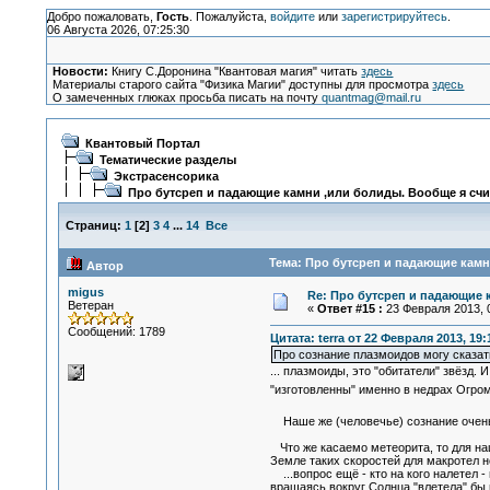
Добро пожаловать,
Гость
. Пожалуйста,
войдите
или
зарегистрируйтесь
.
06 Августа 2026, 07:25:30
Новости:
Книгу С.Доронина "Квантовая магия" читать
здесь
Материалы старого сайта "Физика Магии" доступны для просмотра
здесь
О замеченных глюках просьба писать на почту
quantmag@mail.ru
Квантовый Портал
Тематические разделы
Экстрасенсорика
Про бутсреп и падающие камни ,или болиды. Вообще я счи
Страниц:
1
[
2
]
3
4
...
14
Все
Тема: Про бутсреп и падающие камн
Автор
migus
Re: Про бутсреп и падающие 
Ветеран
«
Ответ #15 :
23 Февраля 2013, 0
Сообщений: 1789
Цитата: terra от 22 Февраля 2013, 19:
Про сознание плазмоидов могу сказат
... плазмоиды, это "обитатели" звёзд.
"изготовленны" именно в недрах Огро
Наше же (человечье) сознание очень 
Что же касаемо метеорита, то для на
Земле таких скоростей для макротел не
...вопрос ещё - кто на кого налетел 
вращаясь вокруг Солнца "влетела" бы