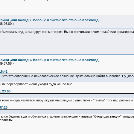
камни ,или болиды. Вообще я считаю что эта был плазмоид)
8:26:00 »
то был плазмоид, а вы вдруг про метеорит. Вы не прочитали о чем тема? или среагиров
камни ,или болиды. Вообще я считаю что эта был плазмоид)
9:37:58 »
18:42
 что это совершенно нечеловеческое сознание. Даже сложно найти аналогию. Ну ,наве
н их переваривает и они уходят туда же, во вне.
1:23:03
 тоже иногда является миру людей мыслящим существом - "темпы" то у нас разные и 
07:23
ался бедолага да и сблизился с другим мыслящим - впредь "блюди дистанции", подумал
планеты..