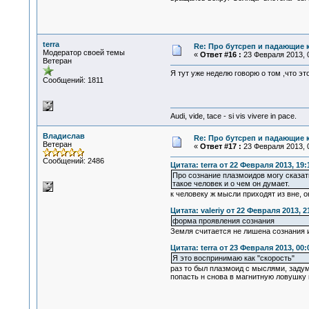
terra
Re: Про бутсреп и падающие 
Модератор своей темы
«
Ответ #16 :
23 Февраля 2013, 0
Ветеран
Я тут уже неделю говорю о том ,что э
Сообщений: 1811
Audi, vide, tace - si vis vivere in pace.
Владислав
Re: Про бутсреп и падающие 
Ветеран
«
Ответ #17 :
23 Февраля 2013, 0
Сообщений: 2486
Цитата: terra от 22 Февраля 2013, 19:
Про сознание плазмоидов могу сказать
такое человек и о чем он думает.
к человеку ж мысли приходят из вне, о
Цитата: valeriy от 22 Февраля 2013, 2
форма проявления сознания
Земля считается не лишена сознания и
Цитата: terra от 23 Февраля 2013, 00:
Я это воспринимаю как "скорость"
раз то был плазмоид с мыслями, задум
попасть н снова в магнитную ловушку 