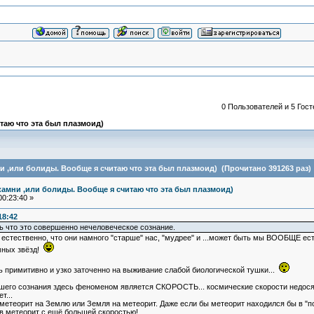
0 Пользователей и 5 Гост
таю что эта был плазмоид)
и ,или болиды. Вообще я считаю что эта был плазмоид) (Прочитано 391263 раз)
камни ,или болиды. Вообще я считаю что эта был плазмоид)
0:23:40 »
18:42
ь что это совершенно нечеловеческое сознание.
 И естественно, что они намного "старше" нас, "мудрее" и ...может быть мы ВООБЩЕ ес
мных звёзд!
примитивно и узко заточенно на выживание слабой биологической тушки...
шего сознания здесь феноменом является СКОРОСТЬ... космические скорости недосяга
т...
- метеорит на Землю или Земля на метеорит. Даже если бы метеорит находился бы в "п
 в метеорит с ещё большей скоростью!