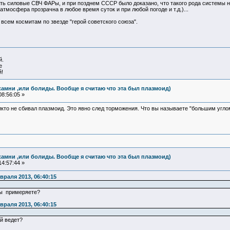
елать силовые СВЧ ФАРы, и при позднем СССР было доказано, что такого рода системы 
мосфера прозрачна в любое время суток и при любой погоде и т.д.)...
л всем космитам по звезде "герой советского союза".
й.
е
!
камни ,или болиды. Вообще я считаю что эта был плазмоид)
8:56:05 »
икто не сбивал плазмоид. Это явно след торможения. Что вы называете "большим угло
камни ,или болиды. Вообще я считаю что эта был плазмоид)
4:57:44 »
враля 2013, 06:40:15
Вы примеряете?
враля 2013, 06:40:15
ой ведет?