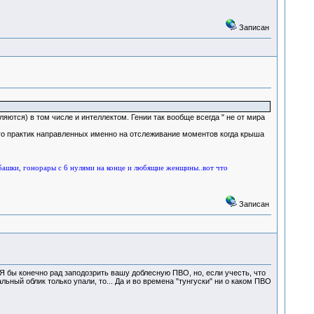
Записан
яются) в том числе и интеллектом. Гении так вообще всегда " не от мира
ного практик направленных именно на отслеживание моментов когда крыша
башки, гонорары с 6 нулями на конце и любящие женщины..вот что
Записан
Я бы конечно рад заподозрить вашу доблесную ПВО, но, если учесть, что
ьный облик только упали, то... Да и во времена "тунгуски" ни о каком ПВО