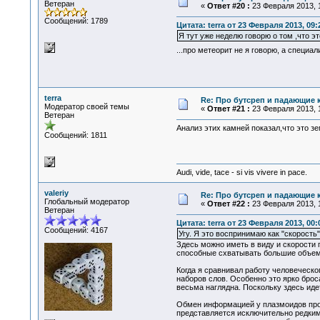
Ветеран
«
Ответ #20 :
23 Февраля 2013, 1
Сообщений: 1789
Цитата: terra от 23 Февраля 2013, 09:
Я тут уже неделю говорю о том ,что эт
...про метеорит не я говорю, а специа
terra
Re: Про бутсреп и падающие 
Модератор своей темы
«
Ответ #21 :
23 Февраля 2013, 1
Ветеран
Анализ этих камней показал,что это з
Сообщений: 1811
Audi, vide, tace - si vis vivere in pace.
valeriy
Re: Про бутсреп и падающие 
Глобальный модератор
«
Ответ #22 :
23 Февраля 2013, 1
Ветеран
Цитата: terra от 23 Февраля 2013, 00:
Сообщений: 4167
Угу. Я это воспринимаю как "скорость
Здесь можно иметь в виду и скорости
способные схватывать большие объем
Когда я сравнивал работу человеческо
наборов слов. Особенно это ярко брос
весьма наглядна. Поскольку здесь иде
Обмен информацией у плазмоидов про
представляется исключительно редким