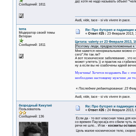
да) хотя не надо называть объект "чел
Сообщений: 1811
Audi, vide, tace - si vis vivere in pace.
terra
Re: Про бутсреп и падающие 
Модератор своей темы
«
Ответ #25 :
23 Февраля 2013, 1
Ветеран
Цитата: valeriy от 23 Февраля 2013, 1
Сообщений: 1811
Поэтому люди, предрасположенные к 
Мне кажется ненормальными можно счит
сего".Не так ли?
А вот психическое заболевание , это 
может улететь )) и практик на стабили
ну а если вы не озабочены идеей вечн
Мужчины! Хочется поздравить Вас с этим
необходимо настоящему мужчине ,не тол
«
Последнее редактирование: 23 Февра
Audi, vide, tace - si vis vivere in pace.
безродный Кикутиё
Re: Про бутсреп и падающие 
Пользователь
«
Ответ #26 :
24 Февраля 2013, 0
Сообщений: 136
Если да - то вот классная тема для к
со времен Пауэрса(а его сбили чуть ли
речи не шло... Итак -
космиты остави
Цель малое космическое тело, скорост