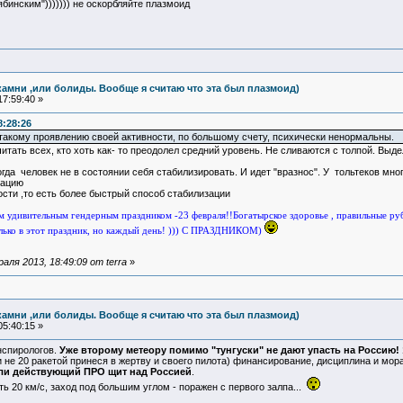
ябинским"))))))) не оскорбляйте плазмоид
камни ,или болиды. Вообще я считаю что эта был плазмоид)
7:59:40 »
8:28:26
такому проявлению своей активности, по большому счету, психически ненормальны.
ать всех, кто хоть как- то преодолел средний уровень. Не сливаются с толпой. Выдел
когда человек не в состоянии себя стабилизировать. И идет "вразнос". У тольтеков м
зацию
ости ,то есть более быстрый способ стабилизации
 удивительным гендерным праздником -23 февраля!!Богатырское здоровье , правильные ру
ько в этот праздник, но каждый день! ))) С ПРАЗДНИКОМ)
ля 2013, 18:49:09 от terra
»
камни ,или болиды. Вообще я считаю что эта был плазмоид)
5:40:15 »
онспирологов.
Уже второму метеору помимо "тунгуски" не дают упасть на Россию!
 не 20 ракетой принеся в жертву и своего пилота) финансирование, дисциплина и морал
ли действующий ПРО щит над Россией
.
ь 20 км/с, заход под большим углом - поражен с первого залпа...