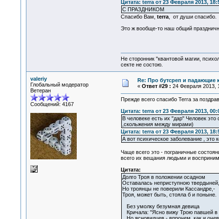
Цитата: terra от 23 Февраля 2013, 18:
С ПРАЗДНИКОМ
Спасибо Вам,
terra
, от души спасибо.
Это ж вообще-то наш общий праздничн
Не сторонник "квантовой магии, психо
секте не состою.
valeriy
Re: Про бутсреп и падающие 
Глобальный модератор
«
Ответ #29 :
24 Февраля 2013, 1
Ветеран
Прежде всего спасибо Terra за поздра
Сообщений: 4167
Цитата: terra от 23 Февраля 2013, 00:
В человеке есть их "дар" Человек это
,скольжения между мирами)
Цитата: terra от 23 Февраля 2013, 18:
А вот психическое заболевание , это 
Чаще всего это - пограничные состоян
всего их вещания людьми и восприним
Цитата:
Долго Троя в положении осадном
Оставалась неприступною твердыней
Но троянцы не поверили Кассандре,-
Троя, может быть, стояла б и поныне.
Без умолку безумная девица
Кричала: "Ясно вижу Трою павшей в 
Но ясновидцев - впрочем, как и очев