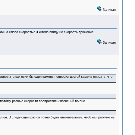
Записан
али на слово скорость? Я имела ввиду не скорость движения
Записан
рное,это как если бы один камень попросил другой камень описать ,что
потому разные скорости восприятия изменений во вне.
 он. В следующий раз он точно будет внимательнее, чтоб на прогулке не