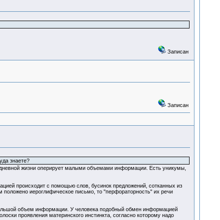
Записан
Записан
уда знаете?
седневной жизни оперирует малыми объемами информации. Есть уникумы,
мацией происходит с помощью слов, бусинок предложений, сотканных из
ем положено иероглифическое письмо, то "перфораторность" их речи
ольшой объем информации. У человека подобный обмен информацией
лоски проявления материнского инстинкта, согласно которому надо