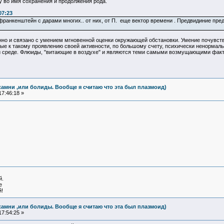
у во имя сохранения и продолжения рода.
07:23
 франкенштейн с дарами многих.. от них, от П. еще вектор времени . Предвидиние пр
нно и связано с умением мгновенной оценки окружающей обстановки. Умение почувст
е к такому проявлению своей активности, по большому счету, психически ненормальн
среде. Флюиды, "витающие в воздухе" и являются теми самыми возмущающими фактор
камни ,или болиды. Вообще я считаю что эта был плазмоид)
7:46:18 »
й.
е
!
камни ,или болиды. Вообще я считаю что эта был плазмоид)
7:54:25 »