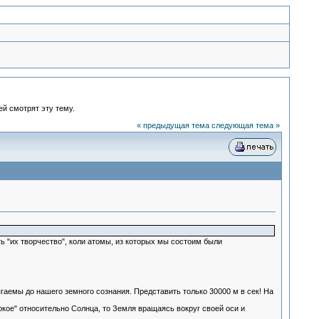
ей смотрят эту тему.
« предыдущая тема
следующая тема »
ть "их творчество", коли атомы, из которых мы состоим были
емы до нашего земного сознания. Представить только 30000 м в сек! На
окое" относительно Солнца, то Земля вращаясь вокруг своей оси и