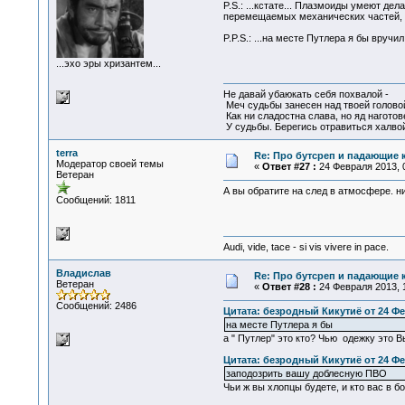
P.S.: ...кстате... Плазмоиды умеют д
перемещаемых механических частей, ат
P.P.S.: ...на месте Путлера я бы вручи
...эхо эры хризантем...
Не давай убаюкать себя похвалой -
Меч судьбы занесен над твоей голово
Как ни сладостна слава, но яд наготов
У судьбы. Берегись отравиться халвой
terra
Re: Про бутсреп и падающие 
Модератор своей темы
«
Ответ #27 :
24 Февраля 2013, 0
Ветеран
А вы обратите на след в атмосфере. н
Сообщений: 1811
Audi, vide, tace - si vis vivere in pace.
Владислав
Re: Про бутсреп и падающие 
Ветеран
«
Ответ #28 :
24 Февраля 2013, 1
Сообщений: 2486
Цитата: безродный Кикутиё от 24 Фе
на месте Путлера я бы
а " Путлер" это кто? Чью одежку это 
Цитата: безродный Кикутиё от 24 Фе
заподозрить вашу доблесную ПВО
Чьи ж вы хлопцы будете, и кто вас в б