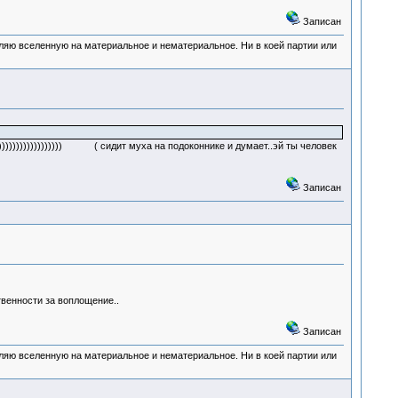
Записан
деляю вселенную на материальное и нематериальное. Ни в коей партии или
))))))))))))))))))) ( сидит муха на подоконнике и думает..эй ты человек
Записан
твенности за воплощение..
Записан
деляю вселенную на материальное и нематериальное. Ни в коей партии или