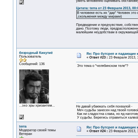
уметь мгновенно оценивать обстановк
Цитата: terra от 23 Февраля 2013, 00:
В человеке есть их "дар" Человек это
,скольжения между мирами)
Предвидение и предчувствие, собстве
дано. Поэтому люди, предрасположенны
малейшим неудобствам в окружающей 
безродный Кикутиё
Re: Про бутсреп и падающие 
Пользователь
«
Ответ #23 :
23 Февраля 2013, 1
Сообщений: 136
Это тема о "челябинском теле"?
...эхо эры хризантем...
Не давай убаюкать себя похвалой -
Меч судьбы занесен над твоей голово
Как ни сладостна слава, но яд наготов
У судьбы. Берегись отравиться халвой
terra
Re: Про бутсреп и падающие 
Модератор своей темы
«
Ответ #24 :
23 Февраля 2013, 1
Ветеран