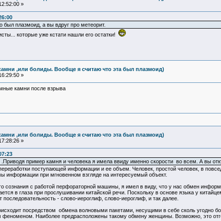
2:52:00 »
26:00
о был плазмоид, а вы вдруг про метеорит.
листы... которые уже кстати нашли его остатки!
камни ,или болиды. Вообще я считаю что эта был плазмоид)
6:29:50 »
емные камни после взрыва
камни ,или болиды. Вообще я считаю что эта был плазмоид)
7:28:26 »
07:23
" .Приводя пример камня и человека я имела ввиду именно скорости во всем. А вы отк
 переработки поступающей информации и ее объем. Человек, простой человек, в пов
ы информации при мгновенном взгляде на интересуемый объект.
го сознания с работой перфораторной машины, я имел в виду, что у нас обмен инфор
ается в глаза при прослушивании китайской речи. Поскольку в основе языка у китайц
т последовательность - слово-иероглиф, слово-иероглиф, и так далее.
исходит посредством обмена волновыми пакетами, несущими в себе сколь угодно б
 феноменом. Наиболее предрасположены такому обмену женщины. Возможно, это отго