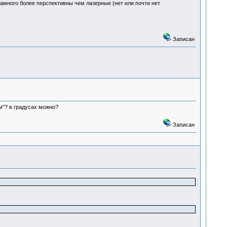
намного более перспективны чем лазерные (нет или почти нет
Записан
м"? в градусах можно?
Записан