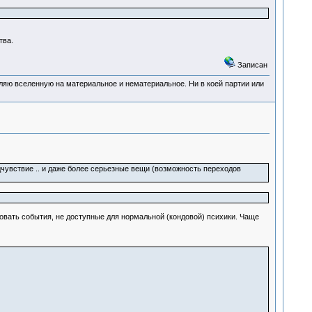
тва.
Записан
деляю вселенную на материальное и нематериальное. Ни в коей партии или
едчувствие .. и даже более серьезные вещи (возможность переходов
овать события, не доступные для нормальной (кондовой) психики. Чаще