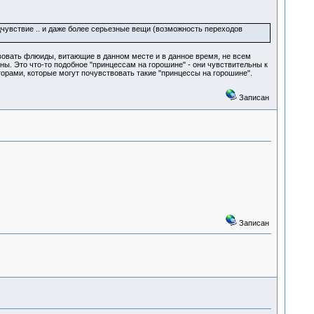
едчувствие .. и даже более серьезные вещи (возможность переходов
вовать флюиды, витающие в данном месте и в данное время, не всем
ы. Это что-то подобное "принцессам на горошине" - они чувствительны к
ами, которые могут почувствовать такие "принцессы на горошине".
Записан
Записан