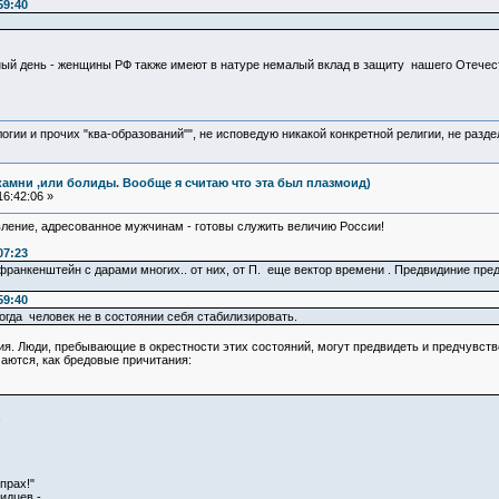
59:40
ый день - женщины РФ также имеют в натуре немалый вклад в защиту нашего Отечес
логии и прочих "ква-образований"", не исповедую никакой конкретной религии, не раз
камни ,или болиды. Вообще я считаю что эта был плазмоид)
6:42:06 »
вление, адресованное мужчинам - готовы служить величию России!
07:23
 франкенштейн с дарами многих.. от них, от П. еще вектор времени . Предвидиние пр
59:40
когда человек не в состоянии себя стабилизировать.
ия. Люди, пребывающие в окрестности этих состояний, могут предвидеть и предчувств
аются, как бредовые причитания:
,
прах!"
идцев -