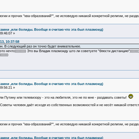
логии и прочих "ква-образований"", не исповедую никакой конкретной религии, не раз
камни ,или болиды. Вообще я считаю что эта был плазмоид)
9:46:07 »
3, 10:37:58
он. В следующий раз он точно будет внимательнее.
это нечто))))))))) Это вы Владик плазмоиду што ли советуете "блюсти дистанцию"))))))
))))))
камни ,или болиды. Вообще я считаю что эта был плазмоид)
9:56:21 »
и Путину или телевизору - это на любителя, это не по мне - раздавать советы!
 Советы человек даёт исходя из собственных возможностей и не несёт никакой ответс
логии и прочих "ква-образований"", не исповедую никакой конкретной религии, не раз
камни ,или болиды. Вообще я считаю что эта был плазмоид)