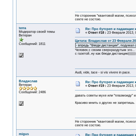
Не сторонник "квантовой магии, психо
секте не состою.
terra
Re: Про бутсреп и падающие 
Модератор своей темы
«
Ответ #18 :
23 Февраля 2013, 0
Ветеран
Цитата: Владислав от 23 Февраля 201
Сообщений: 1811
- впредь "блюди дистанции", подумал 
Человек с своим сверхраздутым эго... 
с газетой..ну как блюди дистанцию)))))))
Audi, vide, tace - si vis vivere in pace.
Владислав
Re: Про бутсреп и падающие 
Ветеран
«
Ответ #19 :
23 Февраля 2013, 0
Сообщений: 2486
давать советы мухе или "плазмоиду" ил
Красиво мнить о других не запретишь.
Не сторонник "квантовой магии, психо
секте не состою.
migus
Re: Про бутсреп и падающие 