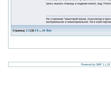
(могу оказать помощь в издании книги), ищу Учит
Не сторонник "квантовой магии, психологии и проч
материальное и нематериальное. Ни в коей партии
Страниц:
1
2
[
3
]
4
5
...
14
Все
Powered by SMF 1.1.10