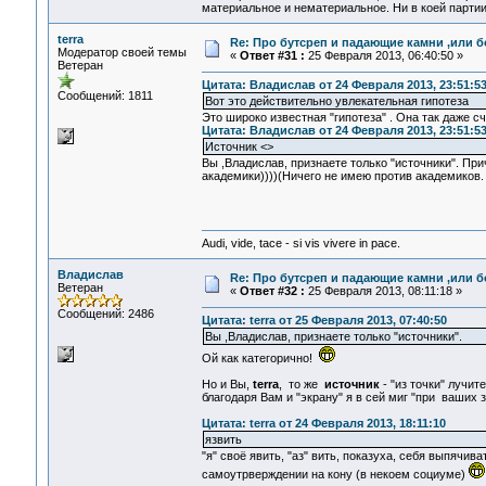
материальное и нематериальное. Ни в коей партии
terra
Re: Про бутсреп и падающие камни ,или б
Модератор своей темы
«
Ответ #31 :
25 Февраля 2013, 06:40:50 »
Ветеран
Цитата: Владислав от 24 Февраля 2013, 23:51:5
Сообщений: 1811
Вот это действительно увлекательная гипотеза
Это широко известная "гипотеза" . Она так даже 
Цитата: Владислав от 24 Февраля 2013, 23:51:5
Источник <>
Вы ,Владислав, признаете только "источники". Пр
академики))))(Ничего не имею против академиков. 
Audi, vide, tace - si vis vivere in pace.
Владислав
Re: Про бутсреп и падающие камни ,или б
Ветеран
«
Ответ #32 :
25 Февраля 2013, 08:11:18 »
Сообщений: 2486
Цитата: terra от 25 Февраля 2013, 07:40:50
Вы ,Владислав, признаете только "источники".
Ой как категорично!
Но и Вы,
terra
, то же
источник
- "из точки" лучи
благодаря Вам и "экрану" я в сей миг "при ваших з
Цитата: terra от 24 Февраля 2013, 18:11:10
язвить
"я" своё явить, "аз" вить, показуха, себя выпячив
самоутрверждении на кону (в некоем социуме)