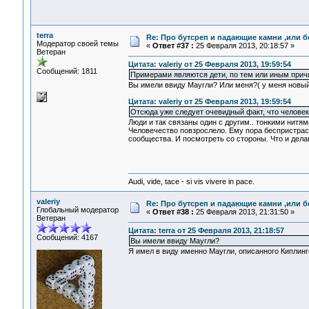
terra
Re: Про бутсреп и падающие камни ,или б
Модератор своей темы
«
Ответ #37 :
25 Февраля 2013, 20:18:57 »
Ветеран
Цитата: valeriy от 25 Февраля 2013, 19:59:54
Сообщений: 1811
Примерами являются дети, по тем или иным причи
Вы имели ввиду Маугли? Или меня?( у меня новый
Цитата: valeriy от 25 Февраля 2013, 19:59:54
Отсюда уже следует очевидный факт, что человек
Люди и так связаны один с другим.. тонкими нитям
Человечество повзрослело. Ему пора беспристраст
сообщества. И посмотреть со стороны. Что и дел
Audi, vide, tace - si vis vivere in pace.
valeriy
Re: Про бутсреп и падающие камни ,или б
Глобальный модератор
«
Ответ #38 :
25 Февраля 2013, 21:31:50 »
Ветеран
Цитата: terra от 25 Февраля 2013, 21:18:57
Сообщений: 4167
Вы имели ввиду Маугли?
Я имел в виду именно Маугли, описанного Киплин