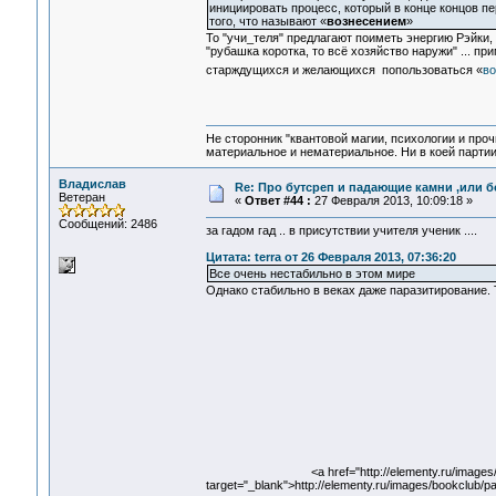
инициировать процесс, который в конце концов п
того, что называют «
вознесением
»
То "учи_теля" предлагают поиметь энергию Рэйки, 
"рубашка коротка, то всё хозяйство наружи" ... п
старждущихся и желающихся попользоваться «
во
Не сторонник "квантовой магии, психологии и проч
материальное и нематериальное. Ни в коей партии
Владислав
Re: Про бутсреп и падающие камни ,или б
Ветеран
«
Ответ #44 :
27 Февраля 2013, 10:09:18 »
Сообщений: 2486
за гадом гад .. в присутствии учителя ученик ....
Цитата: terra от 26 Февраля 2013, 07:36:20
Все очень нестабильно в этом мире
Однако стабильно в веках даже паразитирование. 
<a href="http://elementy.ru/images
target="_blank">http://elementy.ru/images/bookclub/p