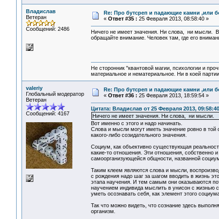
Владислав
Re: Про бутсреп и падающие камни ,или б
Ветеран
«
Ответ #35 :
25 Февраля 2013, 08:58:40 »
Сообщений: 2486
Ничего не имеет значения. Ни слова, ни мысли. Вс
обращайте внимание. Человек там, где его вниман
Не сторонник "квантовой магии, психологии и проч
материальное и нематериальное. Ни в коей партии
valeriy
Re: Про бутсреп и падающие камни ,или б
Глобальный модератор
«
Ответ #36 :
25 Февраля 2013, 18:59:54 »
Ветеран
Цитата: Владислав от 25 Февраля 2013, 09:58:4
Сообщений: 4167
Ничего не имеет значения. Ни слова, ни мысли.
Вот именно с этого и надо начинать.
Слова и мысли могут иметь значение ровно в той 
какого-либо созидательного значения.
Социум, как объективно существующая реальность
какие-то отношения. Эти отношения, собственно и
самоорганизующейся общности, названной социу
Таким клеем являются слова и мысли, воспроизво
с рождения надо шаг за шагом вводить в жизнь эт
этапа научения. И тем самым они оказываются по
научением индивида мыслить в унисон с жизнью со
уметь осознавать себя, как элемент этого социума
Так что можно видеть, что сознание здесь выполня
организм.