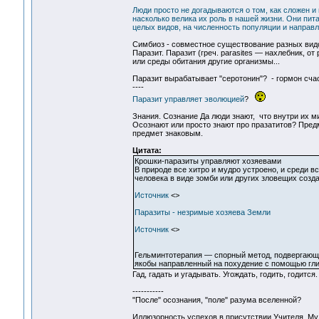
Люди просто не догадываются о том, как сложен и
насколько велика их роль в нашей жизни. Они пит
целых видов, на численность популяции и направ
Симбиоз - совместное существование разных видо
Паразит. Паразит (греч. parasites — нахлебник, о
или среды обитания другие организмы...
Паразит вырабатывает "серотонин"? - гормон счас
----
Паразит управляет эволюцией
?
Знания. Сознание Да люди знают, что внутри их м
Осознают или просто знают про празатитов? Предмет
предмет знаковым.
Цитата:
Крошки-паразиты управляют хозяевами
В природе все хитро и мудро устроено, и среди 
человека в виде зомби или других зловещих созд
Источник
<>
Паразиты - незримые хозяева Земли
Источник
<>
Гельминтотерапия — спорный метод, подвергающи
якобы направленный на похудение с помощью гли
Гад, гадать и угадывать. Угождать, годить, годится. 
-----------
"После" осознания, "поле" разума вселенной?
Иллюзорность успехов в присутствии Учителя. М