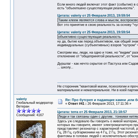
Если много людей включат этот факт (событие) в 
есть "
объективно существующая реальность
".
Цитата: valeriy от 25 Февраля 2013, 19:59:54
Таким клеем являются слова и мысли, воспроизв
Вот это принятие в свою реальность за основу "чу
Цитата: valeriy от 25 Февраля 2013, 19:59:54
объективно существующая реальность
ну да, бытие как перед объективом, как общий зна
индивидуальных (субъективных) взоров "нутром" 
Смотрим мы, люди, на одно и тоже, но "видим" раз
отклонение от "общепринятой реальности", от "кон
Дуршлаг - как нечто скрытое от Пастуха или Садов
... школу...
Не сторонник "квантовой магии, психологии и проч
материальное и нематериальное. Ни в коей партии
valeriy
Re: Про бутсреп и падающие камни ,или б
Глобальный модератор
«
Ответ #41 :
26 Февраля 2013, 17:11:36 »
Ветеран
Цитата: terra от 25 Февраля 2013, 21:18:57
Сообщений: 4167
Люди и так связаны один с другим.. тонкими нитя
Здесь уж следовало бы говорить о живой материи,
которых вы говорите, имеют электромагнитную пр
представляет резонатор с характерной частотой, 
Гц, 28 Гц, субгармоники на 4 Гц, 2 Гц. Этот резо
фантомы в головах людей с исключительно обостр