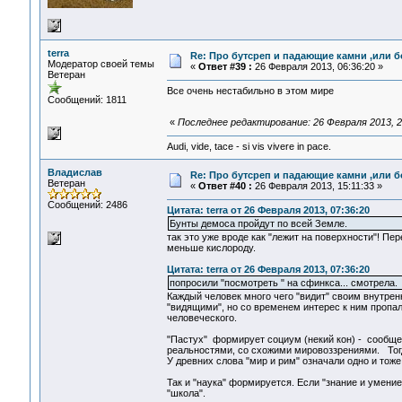
terra
Re: Про бутсреп и падающие камни ,или б
Модератор своей темы
«
Ответ #39 :
26 Февраля 2013, 06:36:20 »
Ветеран
Все очень нестабильно в этом мире
Сообщений: 1811
«
Последнее редактирование: 26 Февраля 2013, 21
Audi, vide, tace - si vis vivere in pace.
Владислав
Re: Про бутсреп и падающие камни ,или б
Ветеран
«
Ответ #40 :
26 Февраля 2013, 15:11:33 »
Сообщений: 2486
Цитата: terra от 26 Февраля 2013, 07:36:20
Бунты демоса пройдут по всей Земле.
так это уже вроде как "лежит на поверхности"! Пе
меньше кислороду.
Цитата: terra от 26 Февраля 2013, 07:36:20
попросили "посмотреть " на сфинкса... смотрела.
Каждый человек много чего "видит" своим внутрен
"видящими", но со временем интерес к ним пропал,
человеческого.
"Пастух" формирует социум (некий кон) - сообще
реальностями, со схожими мировоззрениями. Тогд
У древних слова "мир и рим" означали одно и тоже
Так и "наука" формируется. Если "знание и умени
"школа".