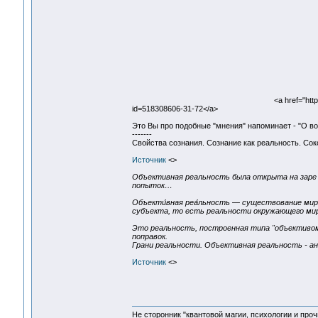
<a href="htt
id=518308606-31-72</a>
Это Вы про подобные "мнения" напоминает - "О 
-------
Свойства сознания. Сознание как реальность. Сок
Источник
<>
Объективная реальность была открыта на заре и
попыток…
Объекти́вная реа́льность — существование мира
субъекта, то есть реальности окружающего мира
Это реальность, построенная типа "объективо
поправок.
Грани реальности. Объективная реальность - ан
Источник
<>
Не сторонник "квантовой магии, психологии и проч