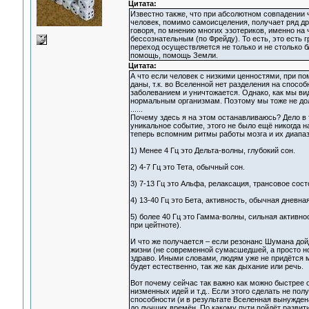
Цитата:
Известно также, что при абсолютном совпадении 
человек, помимо самоисцеления, получает ряд др
говоря, по мнению многих эзотериков, именно н
бессознательным (по Фрейду). То есть, это есть г
переход осуществляется не только и не столько б
помощь, помощь Земли.
Цитата:
А что если человек с низкими ценностями, при по
даны, т.к. во Вселенной нет разделения на спосо
заболеванием и уничтожается. Однако, как мы ви
нормальным организмам. Поэтому мы тоже не долж
......
Почему здесь я на этом останавливаюсь? Дело в 
уникальное событие, этого не было ещё никогда 
теперь вспомним ритмы работы мозга и их диапа
1) Менее 4 Гц это Дельта-волны, глубокий сон.
2) 4-7 Гц это Тета, обычный сон.
3) 7-13 Гц это Альфа, релаксация, трансовое сост
4) 13-40 Гц это Бета, активность, обычная дневна
5) более 40 Гц это Гамма-волны, сильная активн
при цейтноте).
И что же получается – если резонанс Шумана дойд
жизни (не современной сумасшедшей, а просто но
здраво. Иными словами, людям уже не придётся м
будет естественно, так же как дыхание или речь.
Вот почему сейчас так важно как можно быстрее 
низменных идей и т.д.. Если этого сделать не пол
способности (и в результате Вселенная вынужден
до лучших времён. По какому пути пойдёт развити