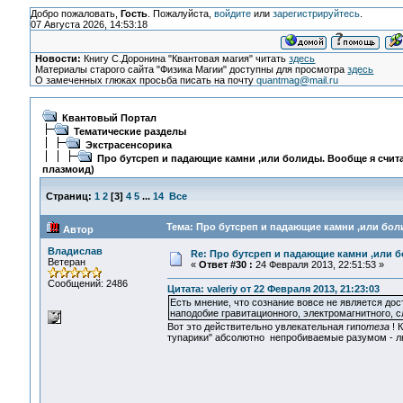
Добро пожаловать,
Гость
. Пожалуйста,
войдите
или
зарегистрируйтесь
.
07 Августа 2026, 14:53:18
Новости:
Книгу С.Доронина "Квантовая магия" читать
здесь
Материалы старого сайта "Физика Магии" доступны для просмотра
здесь
О замеченных глюках просьба писать на почту
quantmag@mail.ru
Квантовый Портал
Тематические разделы
Экстрасенсорика
Про бутсреп и падающие камни ,или болиды. Вообще я счита
плазмоид)
Страниц:
1
2
[
3
]
4
5
...
14
Все
Тема: Про бутсреп и падающие камни ,или боли
Автор
Владислав
Re: Про бутсреп и падающие камни ,или б
Ветеран
«
Ответ #30 :
24 Февраля 2013, 22:51:53 »
Сообщений: 2486
Цитата: valeriy от 22 Февраля 2013, 21:23:03
Есть мнение, что сознание вовсе не является дос
наподобие гравитационного, электромагнитного, сл
Вот это действительно увлекательная гипо
теза
! 
тупарики" абсолютно непробиваемые разумом - 