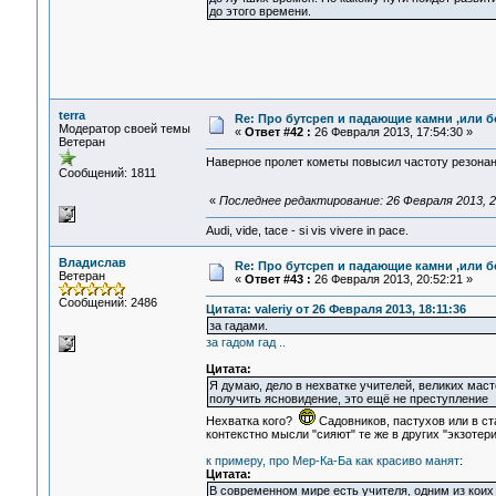
до этого времени.
terra
Re: Про бутсреп и падающие камни ,или б
Модератор своей темы
«
Ответ #42 :
26 Февраля 2013, 17:54:30 »
Ветеран
Наверное пролет кометы повысил частоту резона
Сообщений: 1811
«
Последнее редактирование: 26 Февраля 2013, 21
Audi, vide, tace - si vis vivere in pace.
Владислав
Re: Про бутсреп и падающие камни ,или б
Ветеран
«
Ответ #43 :
26 Февраля 2013, 20:52:21 »
Сообщений: 2486
Цитата: valeriy от 26 Февраля 2013, 18:11:36
за гадами.
за гадом гад ..
Цитата:
Я думаю, дело в нехватке учителей, великих маст
получить ясновидение, это ещё не преступление
Нехватка кого?
Садовников, пастухов или в ст
контекстно мысли "сияют" те же в других "экзотер
к примеру, про Мер-Ка-Ба как красиво манят
:
Цитата:
В современном мире есть учителя, одним из кои