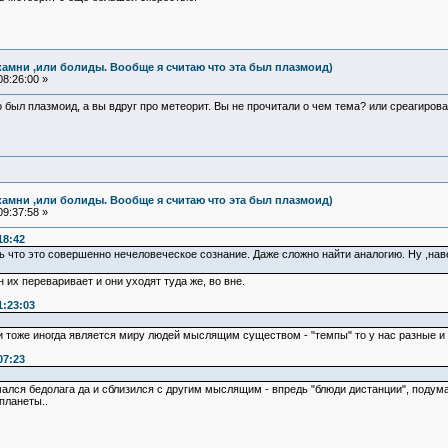
камни ,или болиды. Вообще я считаю что эта был плазмоид)
8:26:00 »
то был плазмоид, а вы вдруг про метеорит. Вы не прочитали о чем тема? или среагиров
камни ,или болиды. Вообще я считаю что эта был плазмоид)
9:37:58 »
18:42
 что это совершенно нечеловеческое сознание. Даже сложно найти аналогию. Ну ,наве
н их переваривает и они уходят туда же, во вне.
1:23:03
 тоже иногда является миру людей мыслящим существом - "темпы" то у нас разные и 
07:23
ался бедолага да и сблизился с другим мыслящим - впредь "блюди дистанции", подумал
планеты..