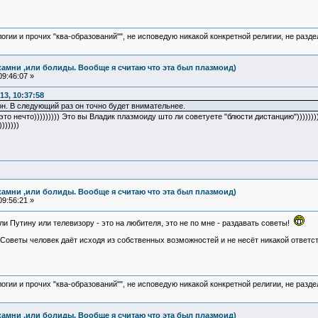
логии и прочих "ква-образований"", не исповедую никакой конкретной религии, не раз
камни ,или болиды. Вообще я считаю что эта был плазмоид)
9:46:07 »
3, 10:37:58
он. В следующий раз он точно будет внимательнее.
это нечто))))))))) Это вы Владик плазмоиду што ли советуете "блюсти дистанцию"))))))
))))))
камни ,или болиды. Вообще я считаю что эта был плазмоид)
9:56:21 »
и Путину или телевизору - это на любителя, это не по мне - раздавать советы!
 Советы человек даёт исходя из собственных возможностей и не несёт никакой ответс
логии и прочих "ква-образований"", не исповедую никакой конкретной религии, не раз
камни ,или болиды. Вообще я считаю что эта был плазмоид)