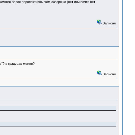
намного более перспективны чем лазерные (нет или почти нет
Записан
м"? в градусах можно?
Записан