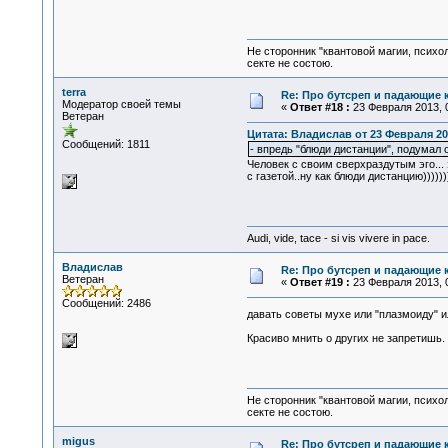
Не сторонник "квантовой магии, психо
секте не состою.
terra
Re: Про бутсреп и падающие 
Модератор своей темы
«
Ответ #18 :
23 Февраля 2013, 0
Ветеран
Цитата: Владислав от 23 Февраля 201
Сообщений: 1811
- впредь "блюди дистанции", подумал 
Человек с своим сверхраздутым эго... 
с газетой..ну как блюди дистанцию)))))))
Audi, vide, tace - si vis vivere in pace.
Владислав
Re: Про бутсреп и падающие 
Ветеран
«
Ответ #19 :
23 Февраля 2013, 0
Сообщений: 2486
давать советы мухе или "плазмоиду" ил
Красиво мнить о других не запретишь.
Не сторонник "квантовой магии, психо
секте не состою.
migus
Re: Про бутсреп и падающие 