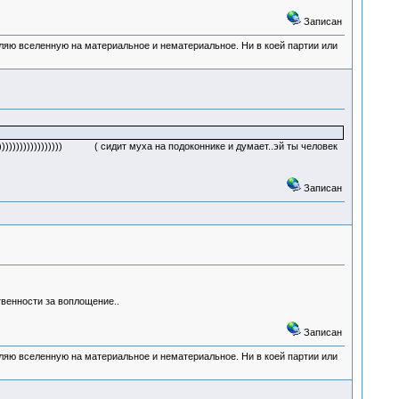
Записан
деляю вселенную на материальное и нематериальное. Ни в коей партии или
))))))))))))))))))) ( сидит муха на подоконнике и думает..эй ты человек
Записан
твенности за воплощение..
Записан
деляю вселенную на материальное и нематериальное. Ни в коей партии или