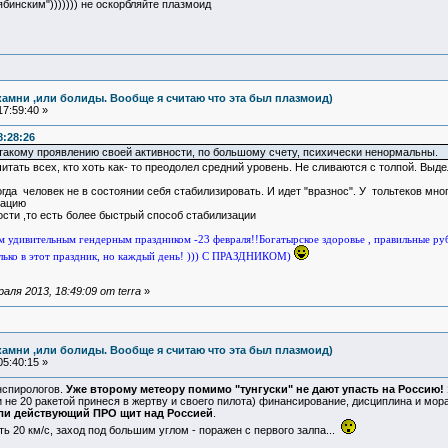
ябинским"))))))) не оскорбляйте плазмоид
камни ,или болиды. Вообще я считаю что эта был плазмоид)
7:59:40 »
8:28:26
такому проявлению своей активности, по большому счету, психически ненормальны.
ать всех, кто хоть как- то преодолел средний уровень. Не сливаются с толпой. Выдел
когда человек не в состоянии себя стабилизировать. И идет "вразнос". У тольтеков м
зацию
ости ,то есть более быстрый способ стабилизации
 удивительным гендерным праздником -23 февраля!!Богатырское здоровье , правильные ру
ько в этот праздник, но каждый день! ))) С ПРАЗДНИКОМ)
ля 2013, 18:49:09 от terra
»
камни ,или болиды. Вообще я считаю что эта был плазмоид)
5:40:15 »
онспирологов.
Уже второму метеору помимо "тунгуски" не дают упасть на Россию!
 не 20 ракетой принеся в жертву и своего пилота) финансирование, дисциплина и морал
ли действующий ПРО щит над Россией
.
ь 20 км/с, заход под большим углом - поражен с первого залпа...