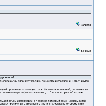
Записан
Записан
уда знаете?
седневной жизни оперирует малыми объемами информации. Есть уникумы,
мацией происходит с помощью слов, бусинок предложений, сотканных из
ем положено иероглифическое письмо, то "перфораторность" их речи
ольшой объем информации. У человека подобный обмен информацией
лоски проявления материнского инстинкта, согласно которому надо