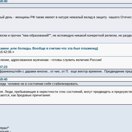
59:40
ый день - женщины РФ также имеют в натуре немалый вклад в защиту нашего Отечес
логии и прочих "ква-образований"", не исповедую никакой конкретной религии, не раз
камни ,или болиды. Вообще я считаю что эта был плазмоид)
6:42:06 »
вление, адресованное мужчинам - готовы служить величию России!
07:23
 франкенштейн с дарами многих.. от них, от П. еще вектор времени . Предвидиние пр
59:40
когда человек не в состоянии себя стабилизировать.
ия. Люди, пребывающие в окрестности этих состояний, могут предвидеть и предчувств
аются, как бредовые причитания:
,
прах!"
идцев -