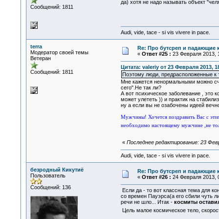
да) хотя не надо называть объект "чел
Сообщений: 1811
Audi, vide, tace - si vis vivere in pace.
terra
Re: Про бутсреп и падающие 
Модератор своей темы
«
Ответ #25 :
23 Февраля 2013, 1
Ветеран
Цитата: valeriy от 23 Февраля 2013, 1
Сообщений: 1811
Поэтому люди, предрасположенные к 
Мне кажется ненормальными можно счит
сего".Не так ли?
А вот психическое заболевание , это 
может улететь )) и практик на стабили
ну а если вы не озабочены идеей вечн
Мужчины! Хочется поздравить Вас с этим
необходимо настоящему мужчине ,не тол
«
Последнее редактирование: 23 Февра
Audi, vide, tace - si vis vivere in pace.
безродный Кикутиё
Re: Про бутсреп и падающие 
Пользователь
«
Ответ #26 :
24 Февраля 2013, 0
Сообщений: 136
Если да - то вот классная тема для к
со времен Пауэрса(а его сбили чуть ли
речи не шло... Итак -
космиты остави
Цель малое космическое тело, скорост