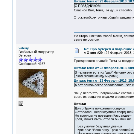
Цитата: terra от 23 Февраля 2013, 18:
С ПРАЗДНИКОМ
Спасибо Вам,
terra
, от души спасибо.
Это ж вообще-то наш общий праздничн
Не сторонник "квантовой магии, психо
секте не состою.
valeriy
Re: Про бутсреп и падающие 
Глобальный модератор
«
Ответ #29 :
24 Февраля 2013, 1
Ветеран
Прежде всего спасибо Terra за поздра
Сообщений: 4167
Цитата: terra от 23 Февраля 2013, 00:
В человеке есть их "дар" Человек это
,скольжения между мирами)
Цитата: terra от 23 Февраля 2013, 18:
А вот психическое заболевание , это 
Чаще всего это - пограничные состоян
всего их вещания людьми и восприним
Цитата:
Долго Троя в положении осадном
Оставалась неприступною твердыней
Но троянцы не поверили Кассандре,-
Троя, может быть, стояла б и поныне.
Без умолку безумная девица
Кричала: "Ясно вижу Трою павшей в 
Но ясновидцев - впрочем, как и очев