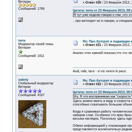
Ветеран
«
Ответ #20 :
23 Февраля 2013, 1
Сообщений: 1789
Цитата: terra от 23 Февраля 2013, 09:
Я тут уже неделю говорю о том ,что эт
...про метеорит не я говорю, а специа
terra
Re: Про бутсреп и падающие 
Модератор своей темы
«
Ответ #21 :
23 Февраля 2013, 1
Ветеран
Анализ этих камней показал,что это з
Сообщений: 1811
Audi, vide, tace - si vis vivere in pace.
valeriy
Re: Про бутсреп и падающие 
Глобальный модератор
«
Ответ #22 :
23 Февраля 2013, 1
Ветеран
Цитата: terra от 23 Февраля 2013, 00:
Сообщений: 4167
Угу. Я это воспринимаю как "скорость
Здесь можно иметь в виду и скорости
способные схватывать большие объем
Когда я сравнивал работу человеческо
наборов слов. Особенно это ярко брос
весьма наглядна. Поскольку здесь иде
Обмен информацией у плазмоидов про
представляется исключительно редким