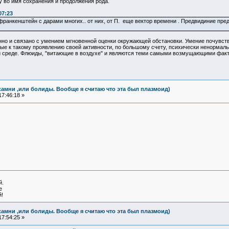
у во имя сохранения и продолжения рода.
07:23
 франкенштейн с дарами многих.. от них, от П. еще вектор времени . Предвидиние пр
нно и связано с умением мгновенной оценки окружающей обстановки. Умение почувст
е к такому проявлению своей активности, по большому счету, психически ненормальн
среде. Флюиды, "витающие в воздухе" и являются теми самыми возмущающими фактор
камни ,или болиды. Вообще я считаю что эта был плазмоид)
7:46:18 »
й.
е
!
камни ,или болиды. Вообще я считаю что эта был плазмоид)
7:54:25 »