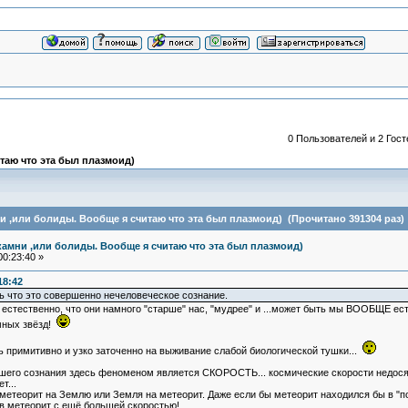
0 Пользователей и 2 Гост
таю что эта был плазмоид)
и ,или болиды. Вообще я считаю что эта был плазмоид) (Прочитано 391304 раз)
камни ,или болиды. Вообще я считаю что эта был плазмоид)
0:23:40 »
18:42
ь что это совершенно нечеловеческое сознание.
 И естественно, что они намного "старше" нас, "мудрее" и ...может быть мы ВООБЩЕ ес
мных звёзд!
примитивно и узко заточенно на выживание слабой биологической тушки...
шего сознания здесь феноменом является СКОРОСТЬ... космические скорости недосяга
т...
- метеорит на Землю или Земля на метеорит. Даже если бы метеорит находился бы в "п
 в метеорит с ещё большей скоростью!