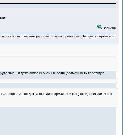
тва.
Записан
деляю вселенную на материальное и нематериальное. Ни в коей партии или
едчувствие .. и даже более серьезные вещи (возможность переходов
овать события, не доступные для нормальной (кондовой) психики. Чаще