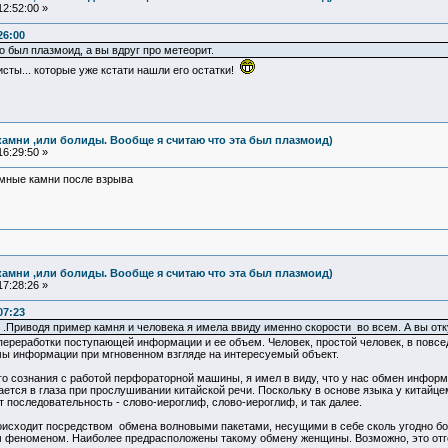
2:52:00 »
26:00
о был плазмоид, а вы вдруг про метеорит.
листы... которые уже кстати нашли его остатки!
камни ,или болиды. Вообще я считаю что эта был плазмоид)
6:29:50 »
емные камни после взрыва
камни ,или болиды. Вообще я считаю что эта был плазмоид)
7:28:26 »
07:23
" .Приводя пример камня и человека я имела ввиду именно скорости во всем. А вы отк
 переработки поступающей информации и ее объем. Человек, простой человек, в пов
ы информации при мгновенном взгляде на интересуемый объект.
го сознания с работой перфораторной машины, я имел в виду, что у нас обмен инфор
ается в глаза при прослушивании китайской речи. Поскольку в основе языка у китайц
т последовательность - слово-иероглиф, слово-иероглиф, и так далее.
исходит посредством обмена волновыми пакетами, несущими в себе сколь угодно б
 феноменом. Наиболее предрасположены такому обмену женщины. Возможно, это отго