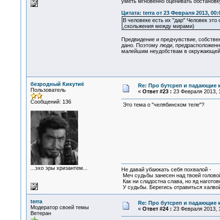
уметь мгновенно оценивать обстановк
Цитата: terra от 23 Февраля 2013, 00:
В человеке есть их "дар" Человек это
,скольжения между мирами)
Предвидение и предчувствие, собстве
дано. Поэтому люди, предрасположенны
малейшим неудобствам в окружающей 
безродный Кикутиё
Re: Про бутсреп и падающие 
Пользователь
«
Ответ #23 :
23 Февраля 2013, 1
Сообщений: 136
Это тема о "челябинском теле"?
...эхо эры хризантем...
Не давай убаюкать себя похвалой -
Меч судьбы занесен над твоей голово
Как ни сладостна слава, но яд наготов
У судьбы. Берегись отравиться халвой
terra
Re: Про бутсреп и падающие 
Модератор своей темы
«
Ответ #24 :
23 Февраля 2013, 1
Ветеран