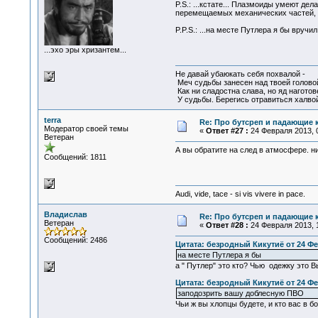
P.S.: ...кстате... Плазмоиды умеют д
перемещаемых механических частей, ат
P.P.S.: ...на месте Путлера я бы вручи
...эхо эры хризантем...
Не давай убаюкать себя похвалой -
Меч судьбы занесен над твоей голово
Как ни сладостна слава, но яд наготов
У судьбы. Берегись отравиться халвой
terra
Re: Про бутсреп и падающие 
Модератор своей темы
«
Ответ #27 :
24 Февраля 2013, 0
Ветеран
А вы обратите на след в атмосфере. н
Сообщений: 1811
Audi, vide, tace - si vis vivere in pace.
Владислав
Re: Про бутсреп и падающие 
Ветеран
«
Ответ #28 :
24 Февраля 2013, 1
Сообщений: 2486
Цитата: безродный Кикутиё от 24 Фе
на месте Путлера я бы
а " Путлер" это кто? Чью одежку это 
Цитата: безродный Кикутиё от 24 Фе
заподозрить вашу доблесную ПВО
Чьи ж вы хлопцы будете, и кто вас в б