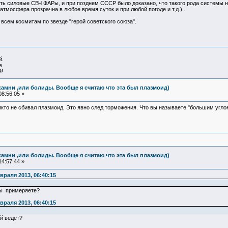
елать силовые СВЧ ФАРы, и при позднем СССР было доказано, что такого рода системы 
мосфера прозрачна в любое время суток и при любой погоде и т.д.)...
л всем космитам по звезде "герой советского союза".
й.
е
!
камни ,или болиды. Вообще я считаю что эта был плазмоид)
8:56:05 »
икто не сбивал плазмоид. Это явно след торможения. Что вы называете "большим угло
камни ,или болиды. Вообще я считаю что эта был плазмоид)
4:57:44 »
враля 2013, 06:40:15
Вы примеряете?
враля 2013, 06:40:15
ой ведет?