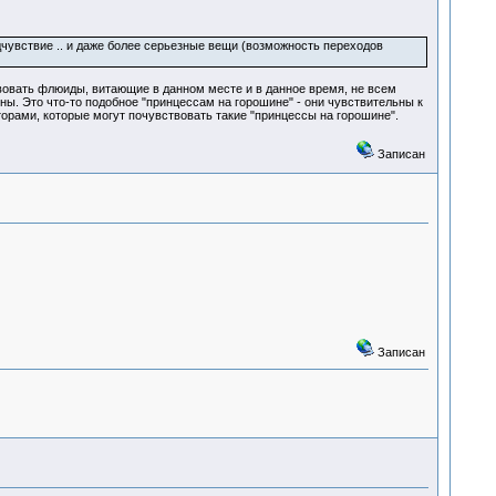
едчувствие .. и даже более серьезные вещи (возможность переходов
вовать флюиды, витающие в данном месте и в данное время, не всем
ы. Это что-то подобное "принцессам на горошине" - они чувствительны к
ами, которые могут почувствовать такие "принцессы на горошине".
Записан
Записан