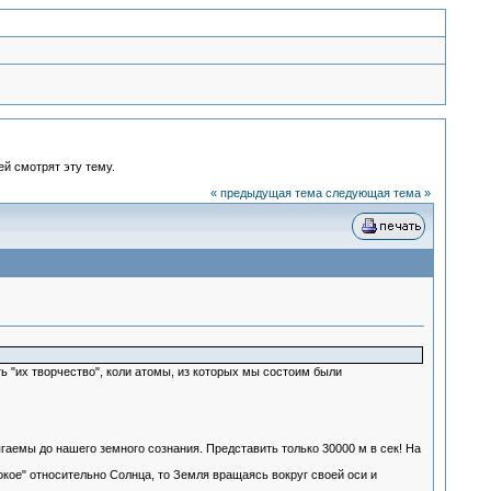
ей смотрят эту тему.
« предыдущая тема
следующая тема »
ть "их творчество", коли атомы, из которых мы состоим были
емы до нашего земного сознания. Представить только 30000 м в сек! На
окое" относительно Солнца, то Земля вращаясь вокруг своей оси и