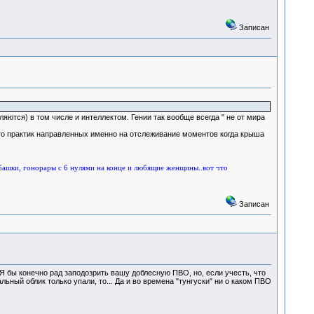
Записан
яются) в том числе и интеллектом. Гении так вообще всегда " не от мира
ного практик направленных именно на отслеживание моментов когда крыша
башки, гонорары с 6 нулями на конце и любящие женщины..вот что
Записан
Я бы конечно рад заподозрить вашу доблесную ПВО, но, если учесть, что
ьный облик только упали, то... Да и во времена "тунгуски" ни о каком ПВО