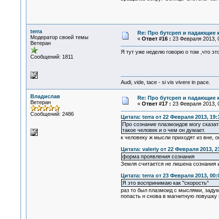
terra
Re: Про бутсреп и падающие 
Модератор своей темы
«
Ответ #16 :
23 Февраля 2013, 0
Ветеран
Я тут уже неделю говорю о том ,что э
Сообщений: 1811
Audi, vide, tace - si vis vivere in pace.
Владислав
Re: Про бутсреп и падающие 
Ветеран
«
Ответ #17 :
23 Февраля 2013, 0
Сообщений: 2486
Цитата: terra от 22 Февраля 2013, 19:
Про сознание плазмоидов могу сказать
такое человек и о чем он думает.
к человеку ж мысли приходят из вне, о
Цитата: valeriy от 22 Февраля 2013, 2
форма проявления сознания
Земля считается не лишена сознания и
Цитата: terra от 23 Февраля 2013, 00:
Я это воспринимаю как "скорость"
раз то был плазмоид с мыслями, задум
попасть н снова в магнитную ловушку 