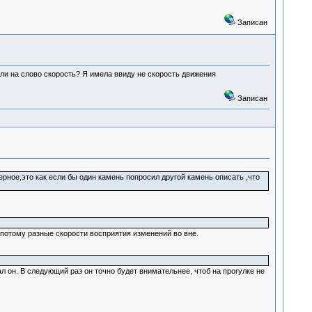
Записан
али на слово скорость? Я имела ввиду не скорость движения
Записан
рное,это как если бы один камень попросил другой камень описать ,что
потому разные скорости восприятия изменений во вне.
 он. В следующий раз он точно будет внимательнее, чтоб на прогулке не