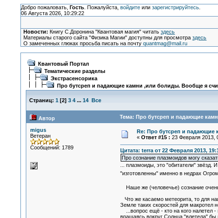
Добро пожаловать,
Гость
. Пожалуйста,
войдите
или
зарегистрируйтесь
.
06 Августа 2026, 10:29:22
Новости:
Книгу С.Доронина "Квантовая магия" читать
здесь
Материалы старого сайта "Физика Магии" доступны для просмотра
здесь
О замеченных глюках просьба писать на почту
quantmag@mail.ru
Квантовый Портал
Тематические разделы
Экстрасенсорика
Про бутсреп и падающие камни ,или болиды. Вообще я счи
Страниц:
1
[
2
]
3
4
...
14
Все
Тема: Про бутсреп и падающие камн
Автор
migus
Re: Про бутсреп и падающие 
Ветеран
«
Ответ #15 :
23 Февраля 2013, 0
Сообщений: 1789
Цитата: terra от 22 Февраля 2013, 19:
Про сознание плазмоидов могу сказат
... плазмоиды, это "обитатели" звёзд.
"изготовленны" именно в недрах Огро
Наше же (человечье) сознание очень 
Что же касаемо метеорита, то для на
Земле таких скоростей для макротел не
...вопрос ещё - кто на кого налетел 
вращаясь вокруг Солнца "влетела" бы