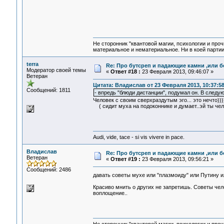
Не сторонник "квантовой магии, психологии и проч
материальное и нематериальное. Ни в коей партии
terra
Re: Про бутсреп и падающие камни ,или б
Модератор своей темы
«
Ответ #18 :
23 Февраля 2013, 09:46:07 »
Ветеран
Цитата: Владислав от 23 Февраля 2013, 10:37:5
Сообщений: 1811
- впредь "блюди дистанции", подумал он. В следу
Человек с своим сверхраздутым эго... это нечто)))
( сидит муха на подоконнике и думает..эй ты челов
Audi, vide, tace - si vis vivere in pace.
Владислав
Re: Про бутсреп и падающие камни ,или б
Ветеран
«
Ответ #19 :
23 Февраля 2013, 09:56:21 »
Сообщений: 2486
давать советы мухе или "плазмоиду" или Путину ил
Красиво мнить о других не запретишь. Советы чел
воплощение..