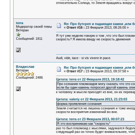
относительно Солнца, то Земля вращаясь вокруг с
terra
Re: Про бутсреп и падающие камни ,или б
Модератор своей темы
«
Ответ #16 :
23 Февраля 2013, 08:26:00 »
Ветеран
Я тут уже неделю говорю о том ,что это был плазм
Сообщений: 1811
скорость? Я имела ввиду не скорость движения
Audi, vide, tace - si vis vivere in pace.
Владислав
Re: Про бутсреп и падающие камни ,или б
Ветеран
«
Ответ #17 :
23 Февраля 2013, 09:37:58 »
Сообщений: 2486
Цитата: terra от 22 Февраля 2013, 19:18:42
Про сознание плазмоидов могу сказать что это с
если бы один камень попросил другой камень опис
к человеку ж мысли приходят из вне, он их перевар
Цитата: valeriy от 22 Февраля 2013, 21:23:03
форма проявления сознания
Земля считается не лишена сознания и тоже иног
скорости восприятия изменений во вне.
Цитата: terra от 23 Февраля 2013, 00:07:23
Я это воспринимаю как "скорость"
раз то был плазмоид с мыслями, задумался бедола
следующий раз он точно будет внимательнее, чтоб