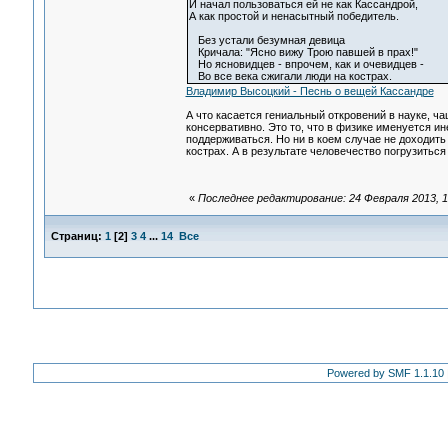
И начал пользоваться ей не как Кассандрой,
А как простой и ненасытный победитель.
Без устали безумная девица
Кричала: "Ясно вижу Трою павшей в прах!"
Но ясновидцев - впрочем, как и очевидцев -
Во все века сжигали люди на кострах.
Владимир Высоцкий - Песнь о вещей Кассандре
А что касается гениальный откровений в науке, ч
консервативно. Это то, что в физике именуется и
поддерживаться. Но ни в коем случае не доходит
кострах. А в результате человечество погрузитьс
«
Последнее редактирование: 24 Февраля 2013, 18
Страниц:
1
[
2
]
3
4
...
14
Все
Powered by SMF 1.1.10