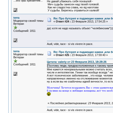
...эхо эры хризантем...
Не давай убаюкать себя похвалой -
Меч судьбы занесен над твоей головой.
Как ни сладостна слава, но яд наготове
У судьбы. Берегись отравиться халвой!
terra
Re: Про бутсреп и падающие камни ,или б
Модератор своей темы
«
Ответ #24 :
23 Февраля 2013, 17:54:25 »
Ветеран
да) хотя не надо называть объект "челябинским")))
Сообщений: 1811
Audi, vide, tace - si vis vivere in pace.
terra
Re: Про бутсреп и падающие камни ,или б
Модератор своей темы
«
Ответ #25 :
23 Февраля 2013, 17:59:40 »
Ветеран
Цитата: valeriy от 23 Февраля 2013, 18:28:26
Сообщений: 1811
Поэтому люди, предрасположенные к такому проя
Мне кажется ненормальными можно считать всех, к
числе и интеллектом. Гении так вообще всегда " не
А вот психическое заболевание , это когда челове
направленных именно на отслеживание моментов к
ну а если вы не озабочены идеей вечности ,то ес
Мужчины! Хочется поздравить Вас с этим удивительн
6 нулями на конце и любящие женщины..вот что нео
«
Последнее редактирование: 23 Февраля 2013, 18
Audi, vide, tace - si vis vivere in pace.