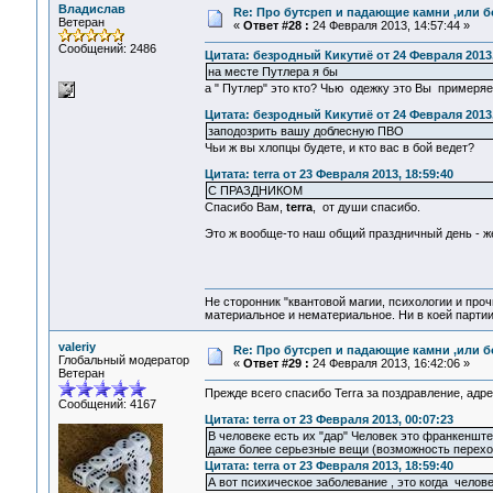
Владислав
Re: Про бутсреп и падающие камни ,или б
Ветеран
«
Ответ #28 :
24 Февраля 2013, 14:57:44 »
Сообщений: 2486
Цитата: безродный Кикутиё от 24 Февраля 2013,
на месте Путлера я бы
а " Путлер" это кто? Чью одежку это Вы примеряе
Цитата: безродный Кикутиё от 24 Февраля 2013,
заподозрить вашу доблесную ПВО
Чьи ж вы хлопцы будете, и кто вас в бой ведет?
Цитата: terra от 23 Февраля 2013, 18:59:40
С ПРАЗДНИКОМ
Спасибо Вам,
terra
, от души спасибо.
Это ж вообще-то наш общий праздничный день - 
Не сторонник "квантовой магии, психологии и проч
материальное и нематериальное. Ни в коей партии
valeriy
Re: Про бутсреп и падающие камни ,или б
Глобальный модератор
«
Ответ #29 :
24 Февраля 2013, 16:42:06 »
Ветеран
Прежде всего спасибо Terra за поздравление, адр
Сообщений: 4167
Цитата: terra от 23 Февраля 2013, 00:07:23
В человеке есть их "дар" Человек это франкенштей
даже более серьезные вещи (возможность перехо
Цитата: terra от 23 Февраля 2013, 18:59:40
А вот психическое заболевание , это когда челов