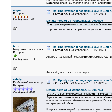
Не сторонник "квантовой магии, психологии и проч
материальное и нематериальное. Ни в коей партии
migus
Re: Про бутсреп и падающие камни ,или б
Ветеран
«
Ответ #20 :
23 Февраля 2013, 12:52:00 »
Сообщений: 1789
Цитата: terra от 23 Февраля 2013, 09:26:00
Я тут уже неделю говорю о том ,что это был плазм
...про метеорит не я говорю, а специалисты... кот
terra
Re: Про бутсреп и падающие камни ,или б
Модератор своей темы
«
Ответ #21 :
23 Февраля 2013, 16:29:50 »
Ветеран
Анализ этих камней показал,что это земные камни
Сообщений: 1811
Audi, vide, tace - si vis vivere in pace.
valeriy
Re: Про бутсреп и падающие камни ,или б
Глобальный модератор
«
Ответ #22 :
23 Февраля 2013, 17:28:26 »
Ветеран
Цитата: terra от 23 Февраля 2013, 00:07:23
Сообщений: 4167
Угу. Я это воспринимаю как "скорость" .Приводя 
Здесь можно иметь в виду и скорости переработк
оперирует малыми объемами информации. Есть у
интересуемый объект.
Когда я сравнивал работу человеческого сознания