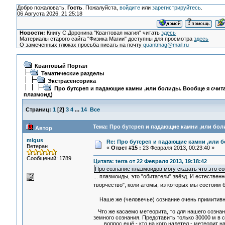
Добро пожаловать,
Гость
. Пожалуйста,
войдите
или
зарегистрируйтесь
.
06 Августа 2026, 21:25:18
Новости:
Книгу С.Доронина "Квантовая магия" читать
здесь
Материалы старого сайта "Физика Магии" доступны для просмотра
здесь
О замеченных глюках просьба писать на почту
quantmag@mail.ru
Квантовый Портал
Тематические разделы
Экстрасенсорика
Про бутсреп и падающие камни ,или болиды. Вообще я счита
плазмоид)
Страниц:
1
[
2
]
3
4
...
14
Все
Тема: Про бутсреп и падающие камни ,или боли
Автор
migus
Re: Про бутсреп и падающие камни ,или б
Ветеран
«
Ответ #15 :
23 Февраля 2013, 00:23:40 »
Сообщений: 1789
Цитата: terra от 22 Февраля 2013, 19:18:42
Про сознание плазмоидов могу сказать что это с
... плазмоиды, это "обитатели" звёзд. И естествен
творчество", коли атомы, из которых мы состоим
Наше же (человечье) сознание очень примитивно 
Что же касаемо метеорита, то для нашего созна
земного сознания. Представить только 30000 м в с
...вопрос ещё - кто на кого налетел - метеорит 