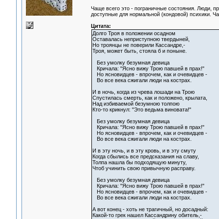
Чаще всего это - пограничные состояния. Люди, п
доступные для нормальной (кондовой) психики. Ч
Цитата:
Долго Троя в положении осадном
Оставалась неприступною твердыней,
Но троянцы не поверили Кассандре,-
Троя, может быть, стояла б и поныне.
Без умолку безумная девица
Кричала: "Ясно вижу Трою павшей в прах!"
Но ясновидцев - впрочем, как и очевидцев -
Во все века сжигали люди на кострах.
И в ночь, когда из чрева лошади на Трою
Спустилась смерть, как и положено, крылата,
Над избиваемой безумною толпою
Кто-то крикнул: "Это ведьма виновата!"
Без умолку безумная девица
Кричала: "Ясно вижу Трою павшей в прах!"
Но ясновидцев - впрочем, как и очевидцев -
Во все века сжигали люди на кострах.
И в эту ночь, и в эту кровь, и в эту смуту
Когда сбылись все предсказания на славу,
Толпа нашла бы подходящую минуту,
Чтоб учинить свою привычную расправу.
Без умолку безумная девица
Кричала: "Ясно вижу Трою павшей в прах!"
Но ясновидцев - впрочем, как и очевидцев -
Во все века сжигали люди на кострах.
А вот конец - хоть не трагичный, но досадный:
Какой-то грек нашел Кассандрину обитель,-