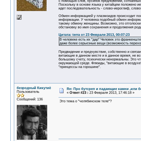
с помощью слов, бусинок предложений, сотканных 
Поскольку в основе языка у китайцем положено ие
идет последовательность - слово-иероглиф, слово-
Обмен информацией у плазмоидов происходит по
информации. У человека подобный обмен информ
такому обмену женщины. Возможно, это отголоски
обстановку во имя сохранения и продолжения рода
Цитата: terra от 23 Февраля 2013, 00:07:23
В человеке есть их "дар" Человек это франкенштей
даже более серьезные вещи (возможность перехо
Предвидение и предчувствие, собственно и связа
витающие в данном месте и в данное время, не в
большому счету, психически ненормальны. Это чт
окружающей среде. Флюиды, "витающие в воздухе
"принцессы на горошине".
безродный Кикутиё
Re: Про бутсреп и падающие камни ,или б
Пользователь
«
Ответ #23 :
23 Февраля 2013, 17:46:18 »
Сообщений: 136
Это тема о "челябинском теле"?