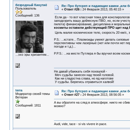
безродный Кикутиё
Re: Про бутсреп и падающие камни ,или б
Пользователь
«
Ответ #26 :
24 Февраля 2013, 05:40:15 »
Сообщений: 136
Если да - то вот классная тема для конспирологов
заподозрить вашу доблесную ПВО, но, если учесть,
пилота) финансирование, дисциплина и моральный об
космиты оставили действующий ПРО щит над 
Цель малое космическое тело, скорость 20 км/с, 
P.S.: ...кстате... Плазмоиды умеют делать силов
перспективны чем лазерные (нет или почти нет п
погоде и т.д.)...
P.P.S.: ...на месте Путлера я бы вручил всем косм
...эхо эры хризантем...
Не давай убаюкать себя похвалой -
Меч судьбы занесен над твоей головой.
Как ни сладостна слава, но яд наготове
У судьбы. Берегись отравиться халвой!
terra
Re: Про бутсреп и падающие камни ,или б
Модератор своей темы
«
Ответ #27 :
24 Февраля 2013, 08:56:05 »
Ветеран
А вы обратите на след в атмосфере. никто не сби
Сообщений: 1811
можно?
Audi, vide, tace - si vis vivere in pace.