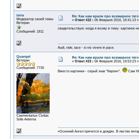
terra
Re: Как нам врали про всемирное тяго
Модератор своей темы
«
Ответ #22 :
06 Февраля 2016, 18:41:13 »
Ветеран
свидетельствую: когда я вхожу в тему- картинок 
Сообщений: 1811
Audi, vide, tace - si vis vivere in pace.
Quangel
Re: Как нам врали про всемирное тяго
Ветеран
«
Ответ #23 :
06 Февраля 2016, 19:53:23 »
Сообщений: 7735
Вместо картинки - серый знак "Кирпич".
Сам НИ
Сaementarius Civitas
Solis Aeterna
«Осенний Ангел прячется в дождях. В листве янтарн