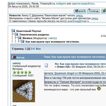
Добро пожаловать,
Гость
. Пожалуйста,
войдите
или
зарегистрируйтесь
.
09 Августа 2026, 19:42:58
Новости:
Книгу С.Доронина "Квантовая магия" читать
здесь
Материалы старого сайта "Физика Магии" доступны для просмотра
здесь
О замеченных глюках просьба писать на почту
quantmag@mail.ru
Квантовый Портал
Тематические разделы
0 П
Физика
(Модератор:
valeriy
)
Как нам врали про всемирное тяготение.
Страниц:
1
[
2
]
3
4
Все
Тема: Как нам врали про всемирное тяготение.
Автор
valeriy
Re: Как нам врали про всемирное тяго
Глобальный модератор
«
Ответ #15 :
05 Февраля 2016, 09:26:20 »
Ветеран
Цитата: Quantum Angel от 04 Февраля 2016, 21:
Сообщений: 4167
Вон и частицу ТМ уже почти материализовали чи
формулы и "Темная Материя" исчезнет,куда ее п
Что ты туфту гонишь. Ты хоть посмотрел год публ
меняющегося мира - это уже прошлый век