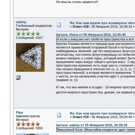
Но мысль очень нравится!!
valeriy
Re: Как нам врали про всемирное тяго
Глобальный модератор
«
Ответ #18 :
05 Февраля 2016, 16:39:18 »
Ветеран
Цитата: Люся от 05 Февраля 2016, 12:45:40
Сообщений: 4167
А если у вакуума нет свойств пространства и все
Бритва Оккама является прекрасным инструменто
является приемлемой отправной базой в путешес
наблюдаемых явлений, где без вакуумных флуктуац
античастиц, постоянно флуктуирующих из небытия
можно говорить о спине пары, который может быть
вращением пары вокруг общего центра масс. Следо
пространства-времени, есть еще шесть степеней св
три хитрых вращения в плоскостях (x, t), (y, t), (z
пространственной, а вторая является временем. Та
с места, он на начальном участке идет с ускорен
графике (x, t)).
И так, что мы имеем в осадке - 10-мерное простр
десяти-мерного пространства, думаю, на первый 
Pipa
Re: Как нам врали про всемирное тяго
Администратор
«
Ответ #19 :
06 Февраля 2016, 00:04:40 »
Ветеран
Цитата: valeriy от 05 Февраля 2016, 16:39:18
Сообщений: 3660
Вакуумный Бозе-Эйнштейна конденсат дает прием