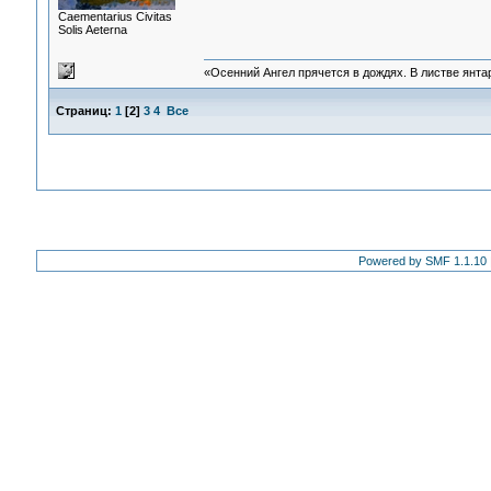
Сaementarius Civitas
Solis Aeterna
«Осенний Ангел прячется в дождях. В листве янтарн
Страниц:
1
[
2
]
3
4
Все
Powered by SMF 1.1.10