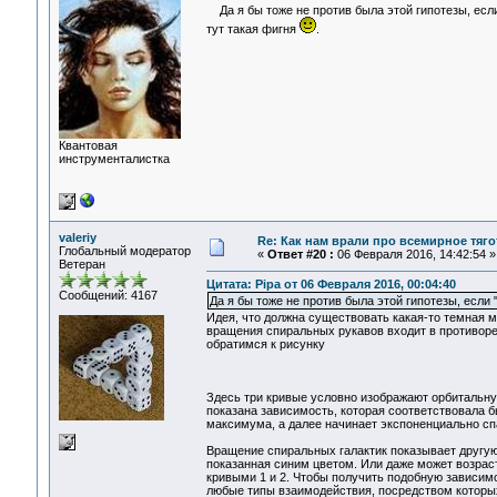
Да я бы тоже не против была этой гипотезы, есл
тут такая фигня
.
Квантовая
инструменталистка
valeriy
Re: Как нам врали про всемирное тяго
Глобальный модератор
«
Ответ #20 :
06 Февраля 2016, 14:42:54 »
Ветеран
Цитата: Pipa от 06 Февраля 2016, 00:04:40
Сообщений: 4167
Да я бы тоже не против была этой гипотезы, есл
Идея, что должна существовать какая-то темная м
вращения спиральных рукавов входит в противоре
обратимся к рисунку
Здесь три кривые условно изображают орбитальну
показана зависимость, которая соответствовала б
максимума, а далее начинает экспоненциально сп
Вращение спиральных галактик показывает другую 
показанная синим цветом. Или даже может возраст
кривыми 1 и 2. Чтобы получить подобную зависим
любые типы взаимодействия, посредством которых