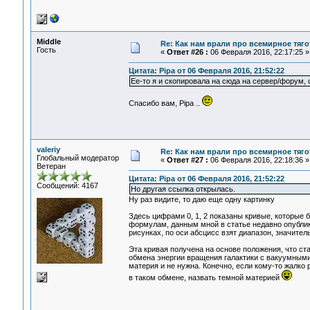
Middle
Re: Как нам врали про всемирное тяго
Гость
«
Ответ #26 :
06 Февраля 2016, 22:17:25 »
Цитата: Pipa от 06 Февраля 2016, 21:52:22
Ее-то я и скопировала на сюда на сервер/форум,
Спасибо вам, Pipa ..
valeriy
Re: Как нам врали про всемирное тяго
Глобальный модератор
«
Ответ #27 :
06 Февраля 2016, 22:18:36 »
Ветеран
Цитата: Pipa от 06 Февраля 2016, 21:52:22
Сообщений: 4167
Но другая ссылка открылась.
Ну раз видите, то даю еще одну картинку
Здесь цифрами 0, 1, 2 показаны кривые, которые
формулам, данным мной в статье недавно опубли
рисунках, по оси абсцисс взят диапазон, значит
Эта кривая получена на основе положения, что ст
обмена энергии вращения галактики с вакуумными
материя и не нужна. Конечно, если кому-то жалк
в таком обмене, назвать темной материей