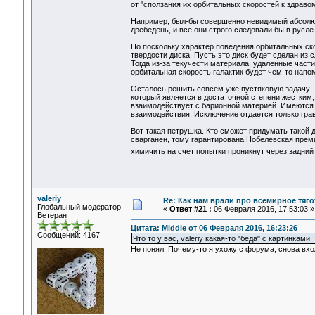
от "сползания их орбитальных скоростей к здраво
Например, был-бы совершенно невидимый абсолютн
дребедень, и все они строго следовали бы в русле
Но поскольку характер поведения орбитальных ско
твердости диска. Пусть это диск будет сделан из с
Тогда из-за текучести материала, удаленные части
орбитальная скорость галактик будет чем-то напо
Осталось решить совсем уже пустяковую задачу - 
который является в достаточной степени жестким,
взаимодействует с барионной материей. Имеются 
взаимодействия. Исключение отдается только гр
Вот такая петрушка. Кто сможет придумать такой 
сварганен, тому гарантирована Нобелевская премия
химичить на счет попытки проникнут через задни
valeriy
Re: Как нам врали про всемирное тяго
Глобальный модератор
«
Ответ #21 :
06 Февраля 2016, 17:53:03 »
Ветеран
Цитата: Middle от 06 Февраля 2016, 16:23:26
Сообщений: 4167
Что то у вас, valeriy какая-то "беда" с картинками
Не понял. Почему-то я ухожу с форума, снова вхож