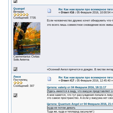
Quangel
Re: Как нам врали про всемирное тяго
Ветеран
«
Ответ #16 :
05 Февраля 2016, 10:00:54 »
Сообщений: 7735
Если человечество дружно хочет обнаружить что-
это всего лишь совместное сновидение всех жив
Сaementarius Civitas
Solis Aeterna
«Осенний Ангел прячется в дождях. В листве янтарн
Люся
Re: Как нам врали про всемирное тяго
Постоялец
«
Ответ #17 :
05 Февраля 2016, 12:45:40 »
Сообщений: 307
Цитата: valeriy от 04 Февраля 2016, 18:11:17
Здесь имеется в виду, что вакуум представляет с
А мне кажется, что тут рассуждения попали в лов
это самое пространство. А если у вакуума нет св
Цитата: Quantum Angel от 04 Февраля 2016, 21:
куда ее потом девать
Туда же, куда и теплород засунули! )