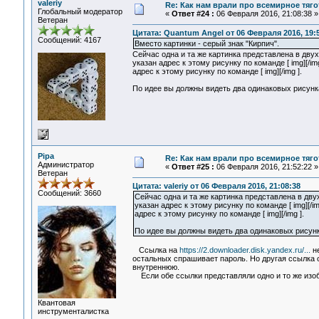
valeriy
Re: Как нам врали про всемирное тяго
Глобальный модератор
«
Ответ #24 :
06 Февраля 2016, 21:08:38 »
Ветеран
Цитата: Quantum Angel от 06 Февраля 2016, 19:
Сообщений: 4167
Вместо картинки - серый знак "Кирпич".
Сейчас одна и та же картинка представлена в двух
указан адрес к этому рисунку по команде [ img][/i
адрес к этому рисунку по команде [ img][/img ].
По идее вы должны видеть два одинаковых рисунк
Pipa
Re: Как нам врали про всемирное тяго
Администратор
«
Ответ #25 :
06 Февраля 2016, 21:52:22 »
Ветеран
Цитата: valeriy от 06 Февраля 2016, 21:08:38
Сообщений: 3660
Сейчас одна и та же картинка представлена в двух
указан адрес к этому рисунку по команде [ img][/
адрес к этому рисунку по команде [ img][/img ].
По идее вы должны видеть два одинаковых рисунк
Ссылка на
https://2.downloader.disk.yandex.ru/...
не
остальных спрашивает пароль. Но другая ссылка о
внутреннюю.
Если обе ссылки представляли одно и то же изоб
Квантовая
инструменталистка