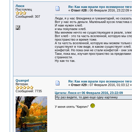
Люся
Re: Как нам врали про всемирное тяго
Постоялец
«
Ответ #28 :
06 Февраля 2016, 23:22:09 »
Сообщений: 307
Люди, я у нас блондинка и гуманитарий, но сказать
Вот у нас есть деньги. Маленький кусок пластика с
И нам нужен хлеб.
и мы покупаем хлеб.
Мы меняем нечто не существующее в реале, элект
Вот хлеб - это та часть вселенной, которую мы с
пространство и время тоже.
А та чатсть вселенной, которую мы можем только 
существуют в том виде, в каком существует хлеб.
конфетой. Но пока они не стали конфетой - они эл
Таки, пока мы, изучая пространство за пределами
странности.
Ну как-то так.
Quangel
Re: Как нам врали про всемирное тяго
Ветеран
«
Ответ #29 :
07 Февраля 2016, 01:03:12 »
Сообщений: 7735
Цитата: Люся от 06 Февраля 2016, 23:22:09
Ну раз видите, то даю еще одну картинку
У меня опять "Кирпич"