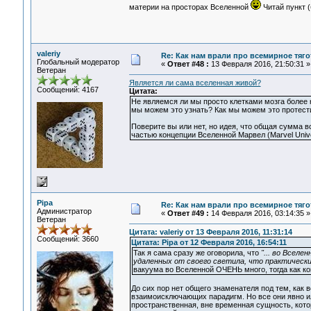
материи на просторах Вселенной
Читай пункт (
valeriy
Re: Как нам врали про всемирное тяго
Глобальный модератор
«
Ответ #48 :
13 Февраля 2016, 21:50:31 »
Ветеран
Является ли сама вселенная живой?
Сообщений: 4167
Цитата:
Не являемся ли мы просто клетками мозга более 
мы можем это узнать? Как мы можем это протест
Поверите вы или нет, но идея, что общая сумма 
частью концепции Вселенной Марвел (Marvel Univ
Pipa
Re: Как нам врали про всемирное тяго
Администратор
«
Ответ #49 :
14 Февраля 2016, 03:14:35 »
Ветеран
Цитата: valeriy от 13 Февраля 2016, 11:31:14
Сообщений: 3660
Цитата: Pipa от 12 Февраля 2016, 16:54:11
Так я сама сразу же оговорила, что
"... во Вселе
удаленных от своего светила, что практически
вакуума во Вселенной ОЧЕНЬ много, тогда как к
До сих пор нет общего знаменателя под тем, как
взаимоисключающих парадигм. Но все они явно ил
пространственная, вне временная сущность, котор