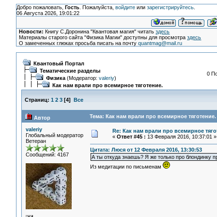
Добро пожаловать,
Гость
. Пожалуйста,
войдите
или
зарегистрируйтесь
.
06 Августа 2026, 19:01:22
Новости:
Книгу С.Доронина "Квантовая магия" читать
здесь
Материалы старого сайта "Физика Магии" доступны для просмотра
здесь
О замеченных глюках просьба писать на почту
quantmag@mail.ru
Квантовый Портал
Тематические разделы
0 П
Физика
(Модератор:
valeriy
)
Как нам врали про всемирное тяготение.
Страниц:
1
2
3
[
4
]
Все
Тема: Как нам врали про всемирное тяготение.
Автор
valeriy
Re: Как нам врали про всемирное тяго
Глобальный модератор
«
Ответ #45 :
13 Февраля 2016, 10:37:01 »
Ветеран
Цитата: Люся от 12 Февраля 2016, 13:30:53
Сообщений: 4167
А ты откуда знаешь? Я же только про блондинку п
Из медитации по письменам