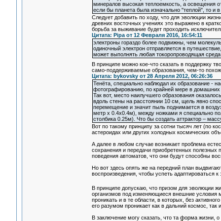
минералов высокая теплоемкость, а освещения от 
если бы планета была изначально "теплой", то и в
Следует добавить по ходу, что для эволюции жизни
древних восточных учениях это выражено в кратк
борьба за выживание будет проходить исключител
Цитата: Pipa от 12 Февраля 2016, 16:54:11
электроны гораздо более подвижны, чем молекулы
одиночный электрон отправляется в путешествие, 
может выполнять любая токоропроводящая среда 
В принципе можно кое-что сказать в поддержку т
само-поддерживаемые образования, чем-то похожие
Цитата: bykovsky от 28 Апреля 2012, 06:26:36
Тенёта, специально наблюдал их образование - н
фотографированию, по крайней мере в домашних 
Так вот, место наилучшего образования оказалос
вдоль стены на расстоянии 10 см, щель явно спос
перемещение и значит пыль поднимается в воздух
метр х 0.4х0.4м), между ножками я специально по
столбика 0.25м). Что бы создать аттрактор – мас
Вот по такому принципу за сотни тысяч лет (по к
астероидах или других холодных космических объ
А далее в любом случае возникает проблема естес
сохранения и передачи приобретенных полезных пр
поведения автоматов, что они будут способны вос
Но вот здесь опять же на передний план выдвига
воспроизведения, чтобы успеть адаптироваться к
В принципе допускаю, что призом для эволюции 
организмов под изменяющиеся внешние условия мн
проникать и в те области, в которых, без активно
его разумом проникает как в дальний космос, так и
В заключение могу сказать, что та форма жизни, о