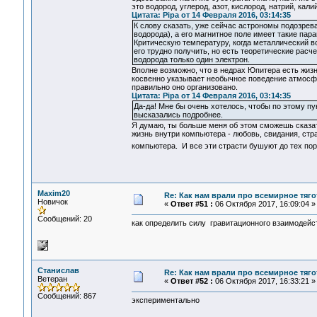
это водород, углерод, азот, кислород, натрий, кал
Цитата: Pipa от 14 Февраля 2016, 03:14:35
К слову сказать, уже сейчас астрономы подозрев
водорода), а его магнитное поле имеет такие пара
Критическую температуру, когда металлический в
его трудно получить, но есть теоретические расче
водорода только один электрон.
Вполне возможно, что в недрах Юпитера есть жиз
косвенно указывает необычное поведение атмосф
правильно оно организовано.
Цитата: Pipa от 14 Февраля 2016, 03:14:35
Да-да! Мне бы очень хотелось, чтобы по этому пун
высказались подробнее.
Я думаю, ты больше меня об этом сможешь сказат
жизнь внутри компьютера - любовь, свидания, ст
компьютера. И все эти страсти бушуют до тех по
Maxim20
Re: Как нам врали про всемирное тяго
Новичок
«
Ответ #51 :
06 Октября 2017, 16:09:04 »
Сообщений: 20
как определить силу гравитационного взаимодейс
Станислав
Re: Как нам врали про всемирное тяго
Ветеран
«
Ответ #52 :
06 Октября 2017, 16:33:21 »
Сообщений: 867
экспериментально