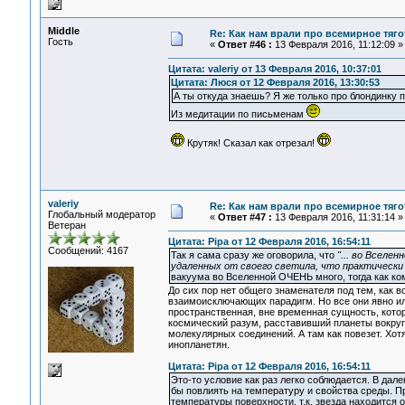
Middle
Re: Как нам врали про всемирное тяго
Гость
«
Ответ #46 :
13 Февраля 2016, 11:12:09 »
Цитата: valeriy от 13 Февраля 2016, 10:37:01
Цитата: Люся от 12 Февраля 2016, 13:30:53
А ты откуда знаешь? Я же только про блондинку 
Из медитации по письменам
Крутяк! Сказал как отрезал!
valeriy
Re: Как нам врали про всемирное тяго
Глобальный модератор
«
Ответ #47 :
13 Февраля 2016, 11:31:14 »
Ветеран
Цитата: Pipa от 12 Февраля 2016, 16:54:11
Сообщений: 4167
Так я сама сразу же оговорила, что
"... во Вселе
удаленных от своего светила, что практически
вакуума во Вселенной ОЧЕНЬ много, тогда как к
До сих пор нет общего знаменателя под тем, как 
взаимоисключающих парадигм. Но все они явно ил
пространственная, вне временная сущность, котор
космический разум, расставивший планеты вокруг
молекулярных соединений. А там как повезет. Хо
инопланетян.
Цитата: Pipa от 12 Февраля 2016, 16:54:11
Это-то условие как раз легко соблюдается. В дал
бы повлиять на температуру и свойства среды. П
температуры поверхности, т.к. звезда находится о