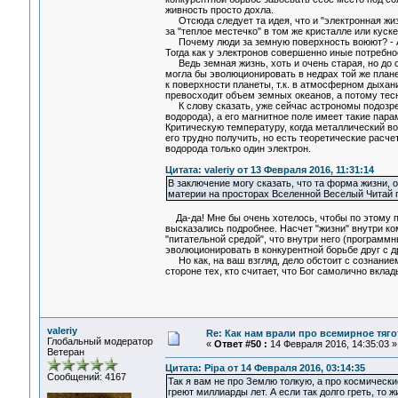
живность просто дохла.
Отсюда следует та идея, что и "электронная жизн
за "теплое местечко" в том же кристалле или кус
Почему люди за земную поверхность воюют? - А т
Тогда как у электронов совершенно иные потребно
Ведь земная жизнь, хоть и очень старая, но до с
могла бы эволюционировать в недрах той же плане
к поверхности планеты, т.к. в атмосферном дыха
превосходит объем земных океанов, а потому тесн
К слову сказать, уже сейчас астрономы подозрев
водорода), а его магнитное поле имеет такие пара
Критическую температуру, когда металлический во
его трудно получить, но есть теоретические расче
водорода только один электрон.
Цитата: valeriy от 13 Февраля 2016, 11:31:14
В заключение могу сказать, что та форма жизни, 
материи на просторах Вселенной Веселый Читай пу
Да-да! Мне бы очень хотелось, чтобы по этому пун
высказались подробнее. Насчет "жизни" внутри ко
"питательной средой", что внутри него (программ
эволюционировать в конкурентной борьбе друг с д
Но как, на ваш взгляд, дело обстоит с сознанием
стороне тех, кто считает, что Бог самолично вкла
valeriy
Re: Как нам врали про всемирное тяго
Глобальный модератор
«
Ответ #50 :
14 Февраля 2016, 14:35:03 »
Ветеран
Цитата: Pipa от 14 Февраля 2016, 03:14:35
Сообщений: 4167
Так я вам не про Землю толкую, а про космически
греют миллиарды лет. А если так долго греть, то 