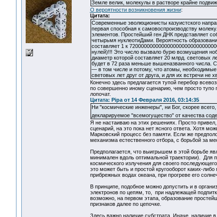
Земле велик, молекулы в растворе крайне подвиж
О вероятности возникновения жизни
:
Цитата:
Современные эволюционисты казуистского направл
первая способная к самовоспроизводству молеку
элементов. Простейший ген ДНК представляет собо
четырьмя нуклеотиДами. Вероятность образовани
составляет 1 к 720000000000000000000000000000
нулей)!!! Это число вызвало бурю возмущения ноб
диаметр которой составляет 20 млрд. световых л
будет в 72 раза меньше вышеназванного числа. 
— в том числе и потому, что атомы, необходимые
световых лет друг от друга, и для их встречи не
Конечно здесь предлагается тупой перебор всевоз
по совершенно иному сценарию, чем просто тупо п
лопочат.
Цитата: Pipa от 14 Февраля 2016, 03:14:35
Ни "космические инженеры", ни Бог, скорее всего,
декларируемое "всемогущество" от качества сод
Я не настаиваю на этих решениях. Просто привел,
сценарий, на это пока нет ясного ответа. Хотя мож
Марковский процесс без памяти. Если же предполо
механизма естественного отбора, с борьбой за ме
Предполагается, что выигрышем в этой борьбе явл
минимален вдоль оптимальной траектории). Для 
космического излучения для своего последующего
это может быть и простой кругооборот каких-либ
прибрежных водах океана, при прогреве его солн
В принципе, подобное можно допустить и в органи
электронов по цепям, то, при надлежащей подпитке
возможно, на первом этапа, образование простей
признаков далее по цепочке.
Здесь важно наличие субстрата. Иначе, наличие в