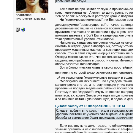
космический разум...
Так я вам не про Землю толкую, а про космически
греют миллиарды лет. А если так долго греть, то ж
Квантовая
Земле велик, молекулы в растворе крайне подвиж
инструменталистка
Ни "космические инженеры", ни Бог, скорее всего
декларируемое "всемогущество" от качества сод
деревянные костяшки на стальной проволоке нани
примитив эти счеты по отношении к функциям, ко
помогал затачивать Бог? Вот и канцелярские счет
таки примитивный уровень технологий.
Например, канцелярские счеты никогда не смогут
считать быстрее, даже смартфоны), потому что к
проволоку машинным маслом, а костяшки сделаем и
совсем, то и в этом случае инерция костяшек не
Отсюда можно заключить, что не только канцеляр
кардинально прибавить в скорости счета. Именн
своем развитии цивилизация.
Вот и биологическая жизнь в своих простейших ф
причине, по которой дикая эскимоска не понимает,
той же технологии (молекулярные реакции в водны
"Молекулярная механика" - по сути дела, такая 
канцелярских счетов, а потому инерция у них тож
уровень на порядки медленнее рабочих процессов 
Поэтому и это "изделие" ничуть не похоже на прод
возиться, т.к. кроме Земли она едва ли где приме
а за ней всю остальную Вселенную, и подавно деб
Цитата: valeriy от 13 Февраля 2016, 11:31:14
Следует добавить по ходу, что для эволюции жизн
древних восточных учениях это выражено в крат
борьба за выживание будет проходить исключител
Если взглянуть на дело трезво, то обнаружится, 
земные организмы не с инопланетянами с альфа-Ц
конкурентной борьбе завоевать себе место под сол