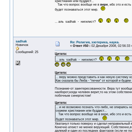
христианин или буддист...
Так что вопрос вообще не в
вере
, ибо это и есть
будет познаваться этот мир.
... аль sadhak - нигилист?
sadhak
Re: Религия, эзотерика, наука.
Новичок
«
Ответ #50 :
02 Декабря 2008, 02:56:33 
Сообщений: 25
Цитата:
... аль sadhak - нигилист?
Цитата:
... веру можно представить и как некую систему ко
Как сказала бы Люба - "печки" от которой и будем 
Познание-от заинтересованности. Вера тут вообще 
наоборот,когда человек верит,то на этом собствен
побочным синергистом!
Цитата:
... и не возможно познать что-либо, не опираясь
скажем христианин или буддист...
Так что вопрос вообще не в вере, ибо это и есть 
будет познаваться этот мир.
Хватанул только поверху и сделал неправильный 
Конечно атеист не менее верующий. Собственно,в 
далекий и один из последних факторов (если не 