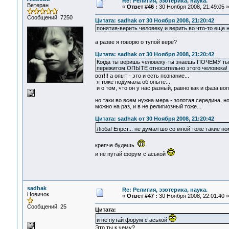
Re: Религия, эзотерика, наука.
Ветеран
«
Ответ #46 :
30 Ноября 2008, 21:49:05 »
Сообщений: 7250
Цитата: sadhak от 30 Ноября 2008, 21:20:42
понятия-верить человеку и верить во что-то еще н
а разве я говорю о тупой вере?
Цитата: sadhak от 30 Ноября 2008, 21:20:42
Когда ты веришь человеку-ты знаешь ПОЧЕМУ ты 
пережитом ОПЫТЕ относительно этого человека!
вот!!! а опыт - это и есть познание...
я тоже подумала об опыте...
и о том, что он у нас разный, равно как и фаза воп
но таки во всем нужна мера - золотая середина, н
можно на раз, и в не религиозный тоже...
Цитата: sadhak от 30 Ноября 2008, 21:20:42
Люба! Епрст... не думал шо со мной тоже такие 
крепче будешь
и не путай форум с аськой
sadhak
Re: Религия, эзотерика, наука.
Новичок
«
Ответ #47 :
30 Ноября 2008, 22:01:40 »
Сообщений: 25
Цитата:
и не путай форум с аськой
Это ты к чему?