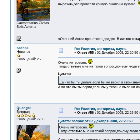
выразить,это провести кривую линию на бумаге.
Сaementarius Civitas
Solis Aeterna
«Осенний Ангел прячется в дождях. В листве янтарн
sadhak
Re: Религия, эзотерика, наука.
Новичок
«
Ответ #55 :
02 Декабря 2008, 22:20:50 
Сообщений: 25
Очень интересно.
Тогда ответьте мне на такой вопрос,почему люди 
Цитата:
...а что бы ты делал, если бы не верил в свои з
А во что бы ты верил,если бы у тебя не было ни ло
Quangel
Re: Религия, эзотерика, наука.
Ветеран
«
Ответ #56 :
02 Декабря 2008, 22:26:50 
Сообщений: 7735
Цитата: sadhak от 02 Декабря 2008, 22:20:50
Очень интересно.
Тогда ответьте мне на такой вопрос,почему люди
А потому что те причинно-следственные связи,кот