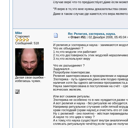
случае вере что-то предшествует,даже если может 
"Я верю в то,что мне нужны доказательства своих
Даже в таком случае,где кажется,что вера являе
Mike
Re: Религия, эзотерика, наука.
Старожил
«
Ответ #51 :
02 Декабря 2008, 05:45:04 
Сообщений: 518
И религия,и эзотерика,и наука - занимаются модэ
Что их объединяет ?
1.то,что модэли эти работают
2.то,что достоверность этих модэлей неразличим
3.то,что используют веру
Что их разъединяет ?
Задумался ...
Попробуем поинтересам.
Религия заинтересована в прокормлении и наращ
Делая свои ошибки -
Эзотерика - путь одиночек,рано или поздно приво
избегаешь чужих.
наличия хотя бы одного автонома-программиста,а 
Наука заинтересована в поступлении на счёт - ср
всяческих железяк.
Или вот скажем ритуалы.
Эзотерика не особенно то в них нуждается,разве 
А вот религия и наука - без ритуалов не обходится.
Например ритуальное стучание себя пяткой вгруд
храм господний (храм науки),и очистить его от ск
Ну с религией - оно понятно - жёсткая пирамидаль
А науке то это цирк к чему ?
А к тому,что наука существует внутри аналогично
сплясать ритуальную чечётку,если чуда не получи