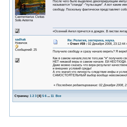
После чего было выделено декогерирующим импу
называется "спанда" -"пульсации". А вот каким 
свободу. Поскольку фактически представляет соб
Сaementarius Civitas
Solis Aeterna
«Осенний Ангел прячется в дождях. В листве янтарн
sadhak
Re: Религия, эзотерика, наука.
Новичок
«
Ответ #59 :
02 Декабря 2008, 23:12:44 
Сообщений: 25
Получило свободу и сразу начало верить? Я верю! 
Как в самом начале,после того,как "я" получило 
НЕТ никакой веры в самом начале. Ей НЕОТКУДА в
Даже можно сказать что вера-результат качествен
и внешних условий среды!
А это значит,что личность-следствие инфы и усло
САМОСТОЯТЕЛЬНЫЙ выбор вообще невозможно
«
Последнее редактирование: 02 Декабря 2008, 2
Страниц:
1
2
3
[
4
]
5
6
...
11
Все