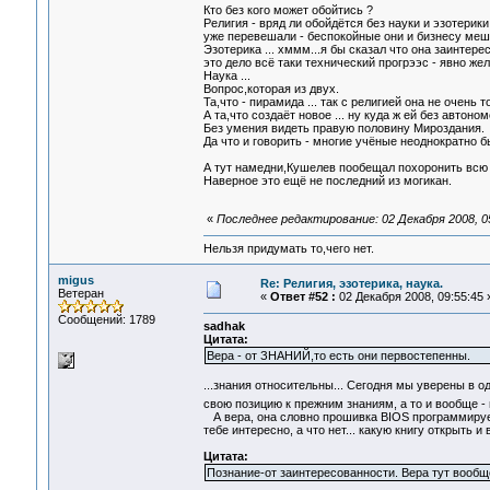
Кто без кого может обойтись ?
Религия - вряд ли обойдётся без науки и эзотерики
уже перевешали - беспокойные они и бизнесу меш
Эзотерика ... хммм...я бы сказал что она заинтер
это дело всё таки технический прогрээс - явно жел
Наука ...
Вопрос,которая из двух.
Та,что - пирамида ... так с религией она не очень 
А та,что создаёт новое ... ну куда ж ей без автоном
Без умения видеть правую половину Мироздания.
Да что и говорить - многие учёные неоднократно
А тут намедни,Кушелев пообещал похоронить всю
Наверное это ещё не последний из могикан.
«
Последнее редактирование: 02 Декабря 2008, 05
Нельзя придумать то,чего нет.
migus
Re: Религия, эзотерика, наука.
Ветеран
«
Ответ #52 :
02 Декабря 2008, 09:55:45 
Сообщений: 1789
sadhak
Цитата:
Вера - от ЗНАНИЙ,то есть они первостепенны.
...знания относительны... Сегодня мы уверены в 
свою позицию к прежним знаниям, а то и вообще -
А вера, она словно прошивка BIOS программируется
тебе интересно, а что нет... какую книгу открыть 
Цитата:
Познание-от заинтересованности. Вера тут вообщ