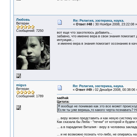
Любовь
Re: Религия, эзотерика, наука.
Ветеран
«
Ответ #48 :
30 Ноября 2008, 23:22:08 »
Сообщений: 7250
вот еще что захотелось добавить...
забавно, что именно вера в свои знания помогает 
интуиции...
и именно вера в знания помогает осознанию в ка
migus
Re: Религия, эзотерика, наука.
Ветеран
«
Ответ #49 :
02 Декабря 2008, 00:38:06 
Сообщений: 1789
sadhak
Цитата:
Я вообще не понимаю как это все может происход
Если ты уже веришь,то какого черта познавать? Н
... веру можно представить и как некую систему коо
Как сказала бы Люба - "печки" от которой и будем 
... а в парадигме Виталия - веру в человека закла
... и не возможно познать что-либо, не опираясь 