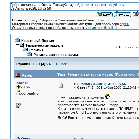
Добро пожаловать,
Гость
. Пожалуйста,
войдите
или
зарегистрируйтесь
.
09 Августа 2026, 16:32:59
Новости:
Книгу С.Доронина "Квантовая магия" читать
здесь
Материалы старого сайта "Физика Магии" доступны для просмотра
здесь
О замеченных глюках просьба писать на почту
quantmag@mail.ru
Квантовый Портал
Тематические разделы
0 Пользовател
Религия
Религия, эзотерика, наука.
Страниц:
1
2
3
[
4
]
5
6
...
11
Все
Тема: Религия, эзотерика, наука. (Прочитано 44
Автор
sadhak
Re: Религия, эзотерика, наука.
Новичок
«
Ответ #45 :
30 Ноября 2008, 21:20:42 »
Сообщений: 25
Нууу... сказанула ты конечно
Я не знаю как называется этот прием речи. Но мож
просто во что-то тупо верить!!!! Ррррр!
Когда ты веришь человеку-ты знаешь ПОЧЕМУ ты е
пережитом ОПЫТЕ относительно этого человека!
Люба! Епрст... не думал шо со мной тоже такие 
Любовь