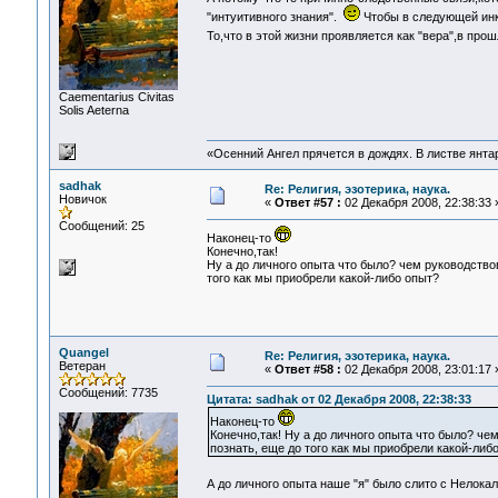
"интуитивного знания".
Чтобы в следующей инк
То,что в этой жизни проявляется как "вера",в пр
Сaementarius Civitas
Solis Aeterna
«Осенний Ангел прячется в дождях. В листве янтарн
sadhak
Re: Религия, эзотерика, наука.
Новичок
«
Ответ #57 :
02 Декабря 2008, 22:38:33 
Сообщений: 25
Наконец-то
Конечно,так!
Ну а до личного опыта что было? чем руководство
того как мы приобрели какой-либо опыт?
Quangel
Re: Религия, эзотерика, наука.
Ветеран
«
Ответ #58 :
02 Декабря 2008, 23:01:17 
Сообщений: 7735
Цитата: sadhak от 02 Декабря 2008, 22:38:33
Наконец-то
Конечно,так! Ну а до личного опыта что было? ч
познать, еще до того как мы приобрели какой-либ
А до личного опыта наше "я" было слито с Нелок