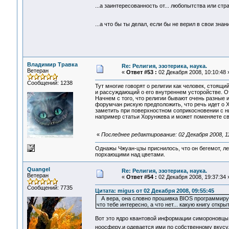
...а заинтересованность от... любопытства или ст
...а что бы ты делал, если бы не верил в свои зн
Владимир Травка
Re: Религия, эзотерика, наука.
Ветеран
«
Ответ #53 :
02 Декабря 2008, 10:10:48 
Сообщений: 1238
Тут многие говорят о религии как человек, стоящи
и рассуждающий о его внутреннем усторойстве. 
Начнем с того, что религии бывают очень разные 
форумчан рискую предположить, что речь идет о Х
заметить при поверхностном соприкосновении с ни
например статьи Хорунжева и может поменяете св
«
Последнее редактирование: 02 Декабря 2008, 1
Однажы Чжуан-цзы приснилось, что он бегемот, л
порхающими над цветами.
Quangel
Re: Религия, эзотерика, наука.
Ветеран
«
Ответ #54 :
02 Декабря 2008, 19:37:34 
Сообщений: 7735
Цитата: migus от 02 Декабря 2008, 09:55:45
А вера, она словно прошивка BIOS программируется
что тебе интересно, а что нет... какую книгу откр
Вот это ядро квантовой информации симороновцы 
ноосферу,и одевается ими по собственному вкус