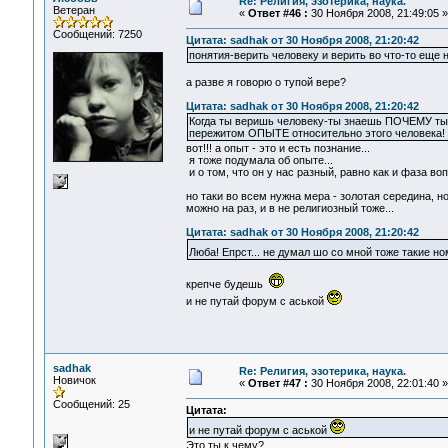
Re: Религия, эзотерика, наука.
Ветеран
«
Ответ #46 :
30 Ноября 2008, 21:49:05 »
Сообщений: 7250
Цитата: sadhak от 30 Ноября 2008, 21:20:42
понятия-верить человеку и верить во что-то еще н
а разве я говорю о тупой вере?
Цитата: sadhak от 30 Ноября 2008, 21:20:42
Когда ты веришь человеку-ты знаешь ПОЧЕМУ ты 
пережитом ОПЫТЕ относительно этого человека!
вот!!! а опыт - это и есть познание...
я тоже подумала об опыте...
и о том, что он у нас разный, равно как и фаза воп
но таки во всем нужна мера - золотая середина, н
можно на раз, и в не религиозный тоже...
Цитата: sadhak от 30 Ноября 2008, 21:20:42
Люба! Епрст... не думал шо со мной тоже такие 
крепче будешь
и не путай форум с аськой
sadhak
Re: Религия, эзотерика, наука.
Новичок
«
Ответ #47 :
30 Ноября 2008, 22:01:40 »
Сообщений: 25
Цитата:
и не путай форум с аськой
Это ты к чему?