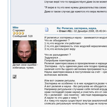
случае вере что-то предшествует,даже если может 
"Я верю в то,что мне нужны доказательства своих
Даже в таком случае,где кажется,что вера являе
Mike
Re: Религия, эзотерика, наука.
Старожил
«
Ответ #51 :
02 Декабря 2008, 05:45:04 
Сообщений: 518
И религия,и эзотерика,и наука - занимаются модэ
Что их объединяет ?
1.то,что модэли эти работают
2.то,что достоверность этих модэлей неразличим
3.то,что используют веру
Что их разъединяет ?
Задумался ...
Попробуем поинтересам.
Религия заинтересована в прокормлении и наращ
Делая свои ошибки -
Эзотерика - путь одиночек,рано или поздно приво
избегаешь чужих.
наличия хотя бы одного автонома-программиста,а 
Наука заинтересована в поступлении на счёт - ср
всяческих железяк.
Или вот скажем ритуалы.
Эзотерика не особенно то в них нуждается,разве 
А вот религия и наука - без ритуалов не обходится.
Например ритуальное стучание себя пяткой вгруд
храм господний (храм науки),и очистить его от ск
Ну с религией - оно понятно - жёсткая пирамидаль
А науке то это цирк к чему ?
А к тому,что наука существует внутри аналогично
сплясать ритуальную чечётку,если чуда не получи