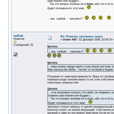
христианин или буддист...
Так что вопрос вообще не в
вере
, ибо это и есть
будет познаваться этот мир.
... аль sadhak - нигилист?
sadhak
Re: Религия, эзотерика, наука.
Новичок
«
Ответ #50 :
02 Декабря 2008, 02:56:33 
Сообщений: 25
Цитата:
... аль sadhak - нигилист?
Цитата:
... веру можно представить и как некую систему ко
Как сказала бы Люба - "печки" от которой и будем 
Познание-от заинтересованности. Вера тут вообще 
наоборот,когда человек верит,то на этом собствен
побочным синергистом!
Цитата:
... и не возможно познать что-либо, не опираясь
скажем христианин или буддист...
Так что вопрос вообще не в вере, ибо это и есть 
будет познаваться этот мир.
Хватанул только поверху и сделал неправильный 
Конечно атеист не менее верующий. Собственно,в 
далекий и один из последних факторов (если не 