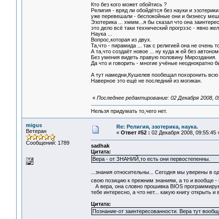
Кто без кого может обойтись ?
Религия - вряд ли обойдётся без науки и эзотерики
уже перевешали - беспокойные они и бизнесу меш
Эзотерика ... хммм...я бы сказал что она заинтер
это дело всё таки технический прогрээс - явно жел
Наука ...
Вопрос,которая из двух.
Та,что - пирамида ... так с религией она не очень 
А та,что создаёт новое ... ну куда ж ей без автоном
Без умения видеть правую половину Мироздания.
Да что и говорить - многие учёные неоднократно
А тут намедни,Кушелев пообещал похоронить всю
Наверное это ещё не последний из могикан.
«
Последнее редактирование: 02 Декабря 2008, 05
Нельзя придумать то,чего нет.
migus
Re: Религия, эзотерика, наука.
Ветеран
«
Ответ #52 :
02 Декабря 2008, 09:55:45 
Сообщений: 1789
sadhak
Цитата:
Вера - от ЗНАНИЙ,то есть они первостепенны.
...знания относительны... Сегодня мы уверены в 
свою позицию к прежним знаниям, а то и вообще -
А вера, она словно прошивка BIOS программируется
тебе интересно, а что нет... какую книгу открыть 
Цитата:
Познание-от заинтересованности. Вера тут вообщ