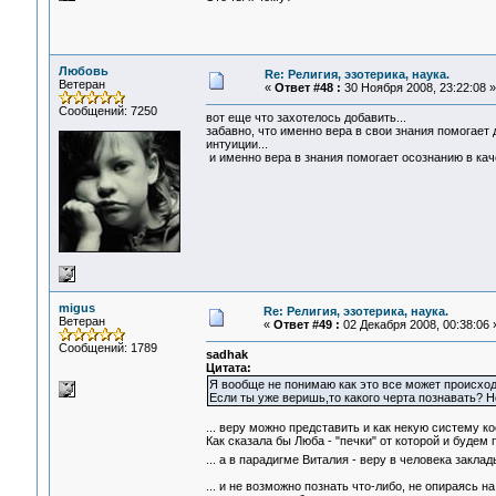
Любовь
Re: Религия, эзотерика, наука.
Ветеран
«
Ответ #48 :
30 Ноября 2008, 23:22:08 »
Сообщений: 7250
вот еще что захотелось добавить...
забавно, что именно вера в свои знания помогает 
интуиции...
и именно вера в знания помогает осознанию в ка
migus
Re: Религия, эзотерика, наука.
Ветеран
«
Ответ #49 :
02 Декабря 2008, 00:38:06 
Сообщений: 1789
sadhak
Цитата:
Я вообще не понимаю как это все может происход
Если ты уже веришь,то какого черта познавать? Н
... веру можно представить и как некую систему коо
Как сказала бы Люба - "печки" от которой и будем 
... а в парадигме Виталия - веру в человека закла
... и не возможно познать что-либо, не опираясь 