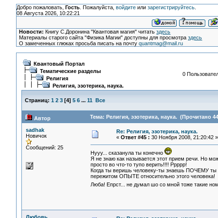
Добро пожаловать,
Гость
. Пожалуйста,
войдите
или
зарегистрируйтесь
.
08 Августа 2026, 10:22:21
Новости:
Книгу С.Доронина "Квантовая магия" читать
здесь
Материалы старого сайта "Физика Магии" доступны для просмотра
здесь
О замеченных глюках просьба писать на почту
quantmag@mail.ru
Квантовый Портал
Тематические разделы
0 Пользовател
Религия
Религия, эзотерика, наука.
Страниц:
1
2
3
[
4
]
5
6
...
11
Все
Тема: Религия, эзотерика, наука. (Прочитано 44
Автор
sadhak
Re: Религия, эзотерика, наука.
Новичок
«
Ответ #45 :
30 Ноября 2008, 21:20:42 »
Сообщений: 25
Нууу... сказанула ты конечно
Я не знаю как называется этот прием речи. Но мож
просто во что-то тупо верить!!!! Ррррр!
Когда ты веришь человеку-ты знаешь ПОЧЕМУ ты е
пережитом ОПЫТЕ относительно этого человека!
Люба! Епрст... не думал шо со мной тоже такие 
Любовь