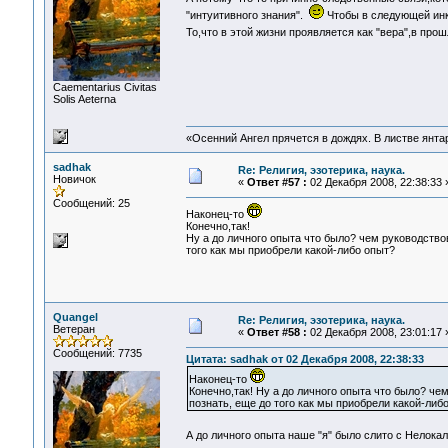
"интуитивного знания".
Чтобы в следующей инк
То,что в этой жизни проявляется как "вера",в пр
Сaementarius Civitas
Solis Aeterna
«Осенний Ангел прячется в дождях. В листве янтарн
sadhak
Re: Религия, эзотерика, наука.
Новичок
«
Ответ #57 :
02 Декабря 2008, 22:38:33 
Сообщений: 25
Наконец-то
Конечно,так!
Ну а до личного опыта что было? чем руководство
того как мы приобрели какой-либо опыт?
Quangel
Re: Религия, эзотерика, наука.
Ветеран
«
Ответ #58 :
02 Декабря 2008, 23:01:17 
Сообщений: 7735
Цитата: sadhak от 02 Декабря 2008, 22:38:33
Наконец-то
Конечно,так! Ну а до личного опыта что было? ч
познать, еще до того как мы приобрели какой-либ
А до личного опыта наше "я" было слито с Нелок