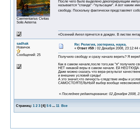
После чего было выделено декогерирующим импу
называется "спанда" -"пульсации". А вот каким 
свободу. Поскольку фактически представляет соб
Сaementarius Civitas
Solis Aeterna
«Осенний Ангел прячется в дождях. В листве янтарн
sadhak
Re: Религия, эзотерика, наука.
Новичок
«
Ответ #59 :
02 Декабря 2008, 23:12:44 
Сообщений: 25
Получило свободу и сразу начало верить? Я верю! 
Как в самом начале,после того,как "я" получило 
НЕТ никакой веры в самом начале. Ей НЕОТКУДА в
Даже можно сказать что вера-результат качествен
и внешних условий среды!
А это значит,что личность-следствие инфы и усло
САМОСТОЯТЕЛЬНЫЙ выбор вообще невозможно
«
Последнее редактирование: 02 Декабря 2008, 2
Страниц:
1
2
3
[
4
]
5
6
...
11
Все