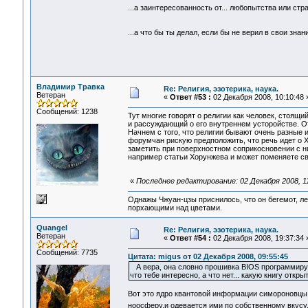
...а заинтересованность от... любопытства или ст
...а что бы ты делал, если бы не верил в свои зн
Владимир Травка
Re: Религия, эзотерика, наука.
Ветеран
«
Ответ #53 :
02 Декабря 2008, 10:10:48 
Сообщений: 1238
Тут многие говорят о религии как человек, стоящи
и рассуждающий о его внутреннем усторойстве. 
Начнем с того, что религии бывают очень разные 
форумчан рискую предположить, что речь идет о Х
заметить при поверхностном соприкосновении с ни
например статьи Хорунжева и может поменяете св
«
Последнее редактирование: 02 Декабря 2008, 1
Однажы Чжуан-цзы приснилось, что он бегемот, л
порхающими над цветами.
Quangel
Re: Религия, эзотерика, наука.
Ветеран
«
Ответ #54 :
02 Декабря 2008, 19:37:34 
Сообщений: 7735
Цитата: migus от 02 Декабря 2008, 09:55:45
А вера, она словно прошивка BIOS программируется
что тебе интересно, а что нет... какую книгу откр
Вот это ядро квантовой информации симороновцы 
ноосферу,и одевается ими по собственному вкус