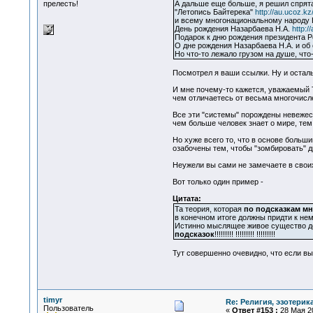
прелесть!
А дальше еще больше, я решил спрятат
"Летопись Байтерека"
http://au.ucoz.kz
и всему многонациональному народу К
День рождения Назарбаева Н.А.
http:
Подарок к дню рождения президента Р
О дне рождения Назарбаева Н.А. и о
Но что-то лежало грузом на душе, что
Посмотрел я ваши ссылки. Ну и осталь
И мне почему-то кажется, уважаемый Т
чем отличаетесь от весьма многочисле
Все эти "системы" порождены невежест
чем больше человек знает о мире, тем 
Но хуже всего то, что в основе больш
озабочены тем, чтобы "зомбировать" др
Неужели вы сами не замечаете в свои
Вот только один пример -
Цитата:
Та теория, которая
по подсказкам м
в конечном итоге должны придти к не
Истинно мыслящее живое существо до
подсказок
!!!!!!!!! !!!!!!!!! !!!!!!!!!
Тут совершенно очевидно, что если вы
timyr
Re: Религия, эзотерика
Пользователь
«
Ответ #153 :
28 Мая 20