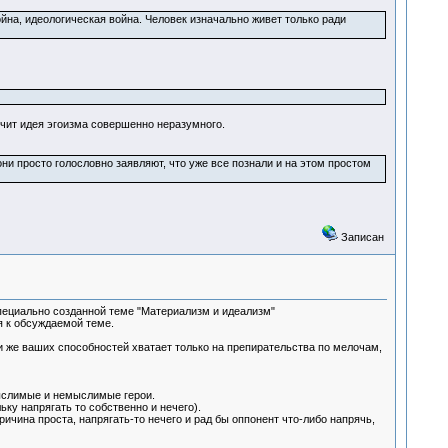
ойна, идеологическая война. Человек изначально живет только ради
учит идея эгоизма совершенно неразумного.
ни просто голословно заявляют, что уже все познали и на этом простом
Записан
специально созданной теме "Материализм и идеализм"
я к обсуждаемой теме.
 же ваших способностей хватает только на препирательства по мелочам,
мыслимые и немыслимые герои.
ьку напрягать то собственно и нечего).
ричина проста, напрягать-то нечего и рад бы оппонент что-либо напрячь,