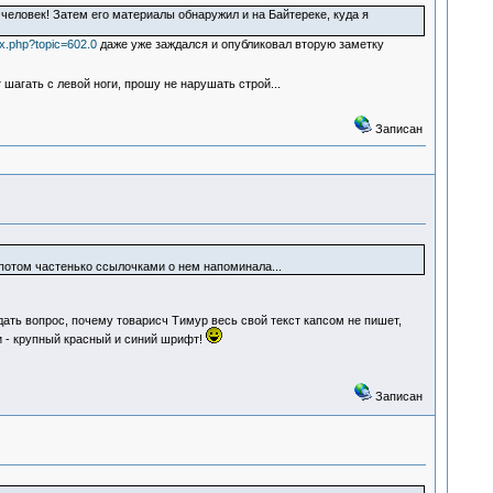
человек! Затем его материалы обнаружил и на Байтереке, куда я
ex.php?topic=602.0
даже уже заждался и опубликовал вторую заметку
 шагать с левой ноги, прошу не нарушать строй...
Записан
а потом частенько ссылочками о нем напоминала...
дать вопрос, почему товарисч Тимур весь свой текст капсом не пишет,
ки - крупный красный и синий шрифт!
Записан