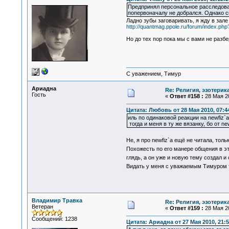
Предпринял персональное расследовани
попервоначалу не добрался. Однако с
Ладно зубы заговаривать, я жду в зал
http://quantmag.ppole.ru/forum/index.php
Но до тех пор пока мы с вами не разбе
С уважением, Тимур
Ариадна
Re: Религия, эзотерика
Гость
«
Ответ #158 :
28 Мая 20
Цитата: Любовь от 28 Мая 2010, 07:4
иль по одинаковой реакции на newfiz`
тогда и меня в ту же вязанку, бо от 
Не, я про newfiz`а ещё не читала, тол
Похожесть по его манере общения в 
глядь, а он уже и новую тему создал 
Видать у меня с уважаемым Тимуром т
Владимир Травка
Re: Религия, эзотерика
Ветеран
«
Ответ #159 :
28 Мая 20
Сообщений: 1238
Цитата: Ариадна от 27 Мая 2010, 21:5