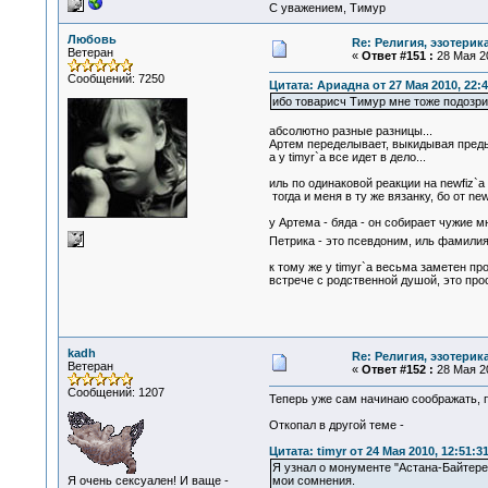
С уважением, Тимур
Любовь
Re: Религия, эзотерика
Ветеран
«
Ответ #151 :
28 Мая 20
Сообщений: 7250
Цитата: Ариадна от 27 Мая 2010, 22:4
ибо товарисч Тимур мне тоже подозри
абсолютно разные разницы...
Артем переделывает, выкидывая преды
а у timyr`а все идет в дело...
иль по одинаковой реакции на newfiz`
тогда и меня в ту же вязанку, бо от n
у Артема - бяда - он собирает чужие мн
Петрика - это псевдоним, иль фамилия
к тому же у timyr`а весьма заметен пр
встрече с родственной душой, это прос
kadh
Re: Религия, эзотерика
Ветеран
«
Ответ #152 :
28 Мая 20
Сообщений: 1207
Теперь уже сам начинаю соображать, п
Откопал в другой теме -
Цитата: timyr от 24 Мая 2010, 12:51:3
Я узнал о монументе "Астана-Байтерек
Я очень сексуален! И ваще -
мои сомнения.