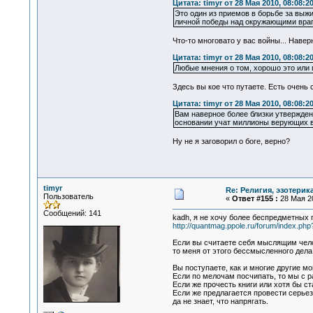
Цитата: timyr от 28 Мая 2010, 08:08:2
Это один из приемов в борьбе за выжи
личной победы над окружающими враг
Что-то многовато у вас войны... Навер
Цитата: timyr от 28 Мая 2010, 08:08:2
Любые мнения о том, хорошо это или 
Здесь вы кое что путаете. Есть очень
Цитата: timyr от 28 Мая 2010, 08:08:2
Вам наверное более близки утвержден
основании учат миллионы верующих в 
Ну не я заговорил о боге, верно?
timyr
Re: Религия, эзотерика
Пользователь
«
Ответ #155 :
28 Мая 20
Сообщений: 141
kadh, я не хочу более беспредметных
http://quantmag.ppole.ru/forum/index.php
Если вы считаете себя мыслящим чело
то меня от этого бессмысленного дела
Вы поступаете, как и многие другие м
Если по мелочам посчипать, то мы с 
Если же прочесть книги или хотя бы ст
Если же предлагается провести серьезн
да не знает, что напрягать.