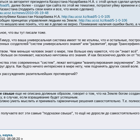
ься за авторитет президента Казахстана Назарбаева Н.А. с этой целью сделал целую 
/load/5
, далее более - создал три сайта по этой же тематике, потратил уйму времени и
азахстана (подарить свои книги и все, что мною сделано)
//au.ucoz.kz/news/2010-05-19-48
еспублики Казахстан Назарбаева Н.А.
http://au.ucoz.kz/load/5-1-0-105
б общих принципах управления людьми на Земле.
http://au.ucoz.kz/load/5-1-0-106
-то мешало мне понять, что же я делаю не верно. Понимание наличия ошибки было, а что
ное, что вы тут писали тоже.
имур, что ваша универсальная система имеет те же изъяны, что и остальные, построен
нных создателей "систем универсального знания" или "развития", вроде Трансерфинг
вом. Чем меньше человек знает о мире, тем больше ему кажется, что он "знает всё". 
больше он понимает, насколько ничтожны его знания. И как бесконечно далёк он от "по
инства этих современных "систем", лежат методики "манипулирования окружением". Это 
уг друга. Как будто ничего интереснее в мире нету, чем подчинять других своей воле.
х рассуждениях разительнейших противоречий?
не свыше
еще не описана должным образом, говорит о том, что на Земле богом созда
му, в случае, если взращивание будет успешным.
лжно уметь мыслить и принимать гармоничные решения самостоятельно. Т.е. полност
 получаете вот эти самые "подсказки свыше", то ещё не доросли до самостоятельного
, наука.
10, 08:08:20 »