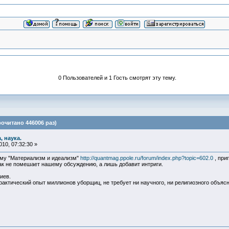
0 Пользователей и 1 Гость смотрят эту тему.
рочитано 446006 раз)
, наука.
10, 07:32:30 »
ему "Материализм и идеализм"
http://quantmag.ppole.ru/forum/index.php?topic=602.0
, при
ак не помешает нашему обсуждению, а лишь добавит интриги.
иев.
рактический опыт миллионов уборщиц, не требует ни научного, ни религиозного объясн