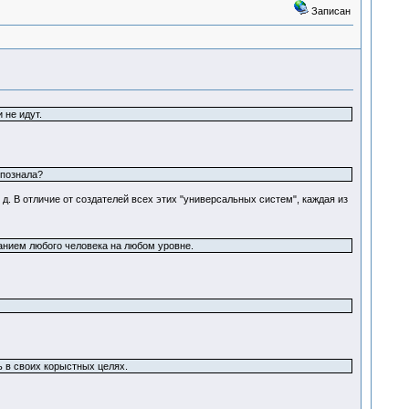
Записан
 не идут.
 познала?
. д. В отличие от создателей всех этих "универсальных систем", каждая из
анием любого человека на любом уровне.
ь в своих корыстных целях.