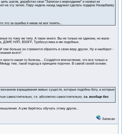
цепь шагов, доработал свои "Записки о мироздании" и назвал их
 сил на эту затею. Пару недель назад задумал сделать подарок Назарбаеву
 это за ошибка я никак не мог понять...
ые по тому же типу. А таких много. Вы не только не одиноки, но мало
а, ДЭИР, НЛП, BSSFF, Турбосуслика и им подобных.
И тем больше он стремится обратить в свою веру других. Ну и наоборот -
знания всего".
просто какая-то болезнь... Создаётся впечатление, что все только и
 Между тем, такой подход в принципе порочен. В самой своей основе.
н механизм взращивания живых существ, которые подобны богу, и которые
ью самостоятельно, т.е. абсолютно самостоятельно,
т.е. вообще без
 мышления. А уже берётесь обучать этому других...
Записан