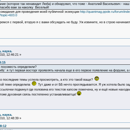
е (которое так ненавидит Люба) и обнаружил, что тоже - Анатолий Васильевич - наш 
пасибо вам за наколку Веселый!
е ожидания для проведения моей публичной экзекуции
http://quantmag.ppole.ru/forum/ind
?topic=603.0
ремся с первой, вторую я с вами обсуждать не буду. Уж извините, но в строю начинают
, наука.
10, 12:46:21 »
4:15
а похожесть определили?
newfiz` я тут первая восторг проявлять начала еще в его первое появление на форуме, 
ько последние темы успела просмотреть, а кто это такой ваще?
этой теме определила
Тут даже и от ББ нечто проглядывается. Я уж хотела было за
и ссылочки подкинул где половина его текстов капсом помечена, ну и ещё новые наход
оже духовная связь постепенно устанавливаетца!
, наука.
10, 12:48:39 »
8:12