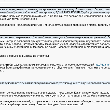
же изъяны, что и остальные, построеные по тому же типу. А таких много. Вы не толь
нания" или "развития", вроде Трансерфинга, ДЭИР, НЛП, BSSFF, Турбосуслика и им по
татов моих исследований системно, а не так, как это делают все мои оппоненты на эт
ие и уже готовы к обличению.
нсерфинга Реальности или НЛП и многие другие даже в сравнение с моими теориями не 
инства этих современных "систем", лежат методики "манипулирования окружением". Это
змы, которые позволяют при достаточном уровне квалификации манипулировать сознан
то любой человек, который об этом механизме узнает, сразу же стремится его освоить
нок, экономическая война, ментальная война, идеологическая война. Человек изначал
лохо в борьбе за выживание вторичны.
того, чтобы рассказать всем желающим о результатах своих исследований
http://quant
аждый желающий может присоединиться к этой дискуссии. Главное чтобы мы это делали 
...
 получаете вот эти самые "подсказки свыше", то очевидно, что ещё не доросли до са
вания, основанная на научных знаниях делают тоже самое. Какая из наук может похваст
ученые все хорошенечко узнают, потом и учить будут, а то видите ли балбесы сами еще
я священнослужителей, которые зная эти ваши высказывания, обходят их запросто, он
бога людей черт знает чему. Вам такой подход больше нравится?