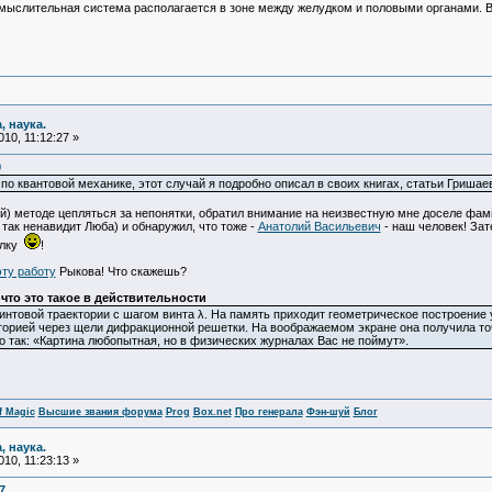
мыслительная система располагается в зоне между желудком и половыми органами. Вс
, наука.
10, 11:12:27 »
9
и по квантовой механике, этот случай я подробно описал в своих книгах, статьи Гришае
й) методе цепляться за непонятки, обратил внимание на неизвестную мне доселе фам
так ненавидит Люба) и обнаружил, что тоже -
Анатолий Васильевич
- наш человек! За
олку
!
эту работу
Рыкова! Что скажешь?
что это такое в действительности
интовой траектории с шагом винта λ. На память приходит геометрическое построение 
торией через щели дифракционной решетки. На воображаемом экране она получила то
о так: «Картина любопытная, но в физических журналах Вас не поймут».
f Magic
Высшие звания форума
Prog
Box.net
Про генерала
Фэн-шуй
Блог
, наука.
10, 11:23:13 »
7