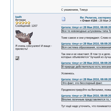
С уважением, Тимур
kadh
Re: Религия, эзотерика
Ветеран
«
Ответ #154 :
28 Мая 20
Сообщений: 1207
Цитата: timyr от 28 Мая 2010, 08:08:2
Все те новомодные штуковины типа Тр
Тоже самое и они утверждают. Слово в 
Цитата: timyr от 28 Мая 2010, 08:08:2
Я очень сексуален! И ваще -
Вся система образования, основанная 
прелесть!
Так они и не хвастают. В том то и дел
которых объявляется "лучшей из лучш
Цитата: timyr от 28 Мая 2010, 08:08:2
В природе действительно есть механ
Усомнюсь.
Цитата: timyr от 28 Мая 2010, 08:08:2
Это факт, это бесспорный факт.
Продемонстрируйте на Виталике, пожал
Цитата: timyr от 28 Мая 2010, 08:08:2
Вполне логичным представляется то, ч
Тут ещё надо уточнить, что понимаетс