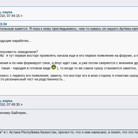
, наука.
10, 07:44:15 »
3:34
тельным кажется. Я пока к нему приглядываюсь, чем-то кажись он нашего Артёма на
дущие наработки...
а похожесть определили?
ewfiz` я тут первая восторг проявлять начала еще в его первое появление на форуме, 
ения и по ним формирует свое, а timyr идет сам, а уже потом сверяется с мнением друг
 такая - пародия в готовом виде
), то везде то же самое сразу становится заметно, т
огресс с первого его появления, замечу, что восторг его в мою сторону я отметаю сра
то резонансный тест на родственность...
, наука.
10, 07:49:35 »
очему Байтерек...
1
" в г. Астана Республика Казахстан, прочел то, что о нем написано, и понял, что это