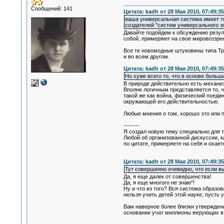
Сообщений: 141
Цитата: kadh от 28 Мая 2010, 07:49:35
ваша универсальная система имеет те 
создателей "систем универсального з
Давайте подойдем к обсуждению резуль
собой, примеряют на свое мировоззрен
Все те новомодные штуковины типа Тра
и во всем другом.
Цитата: kadh от 28 Мая 2010, 07:49:35
Но хуже всего то, что в основе больш
В природе действительно есть механи
Вполне логичным представляется то, ч
такой же как война, физический поеди
окружающей его действительностью.
Любые мнения о том, хорошо это или п
--------
Я создал новую тему специально для 
Любой об организованной дискуссии, к
по цитате, примеряете на себя и охаете.
Цитата: kadh от 28 Мая 2010, 07:49:35
Тут совершенно очевидно, что если вы
Да, я еще далек от совершенства!
Да, я еще многого не знаю"!
Ну и что из того? Вся система образо
нельзя учить детей этой науке, пусть 
Вам наверное более близки утверждени
основании учат миллионы верующих в 