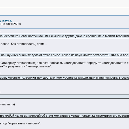
, наука.
10, 08:15:50 »
0
ансерфинга Реальности или НЛП и многие другие даже в сравнение с моими теориями
слово. Как сговорились, прям...
0
на научных знаниях делают тоже самое. Какая из наук может похвастать, что она все
о. Они сразу оговаривают, что есть "область исследования", "предмет исследования" и т
их" и разумеется "универсальной".
0
измы, которые позволяют при достаточном уровне квалификации манипулировать созн
0
уйста. )))
0
то любой человек, который об этом механизме узнает, сразу же стремится его освоит
я под "корыстными целями".