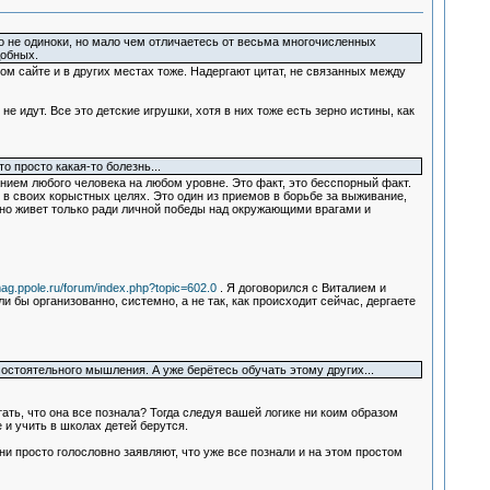
ко не одиноки, но мало чем отличаетесь от весьма многочисленных
добных.
ом сайте и в других местах тоже. Надергают цитат, не связанных между
идут. Все это детские игрушки, хотя в них тоже есть зерно истины, как
 просто какая-то болезнь...
ием любого человека на любом уровне. Это факт, это бесспорный факт.
 в своих корыстных целях. Это один из приемов в борьбе за выживание,
ьно живет только ради личной победы над окружающими врагами и
mag.ppole.ru/forum/index.php?topic=602.0
. Я договорился с Виталием и
бы организованно, системно, а не так, как происходит сейчас, дергаете
мостоятельного мышления. А уже берётесь обучать этому других...
ать, что она все познала? Тогда следуя вашей логике ни коим образом
 и учить в школах детей берутся.
и просто голословно заявляют, что уже все познали и на этом простом