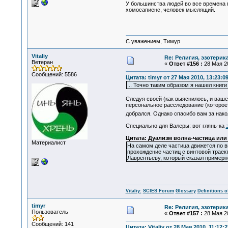
У большинства людей во все времена 
хомосапиенс, человек мыслящий.
С уважением, Тимур
Vitaliy
Re: Религия, эзотерика
Ветеран
«
Ответ #156 :
28 Мая 20
Сообщений: 5586
Цитата: timyr от 27 Мая 2010, 13:23:0
... Точно таким образом я нашел книг
Следуя своей (как выяснилось, и ваше
персональное расследование (которое 
добрался. Однако спасибо вам за нак
Специально для Валеры: вот глянь-ка
Цитата: Дуализм волна-частица или 
Материалист
На самом деле частица движется по в
прохождение частиц с винтовой траек
Лаврентьеву, который сказал примерн
Vitaliy:
SCIES Forum
Glossary
Definitions o
timyr
Re: Религия, эзотерика
Пользователь
«
Ответ #157 :
28 Мая 20
Сообщений: 141
Цитата: Vitaliy от 28 Мая 2010, 11:12:2