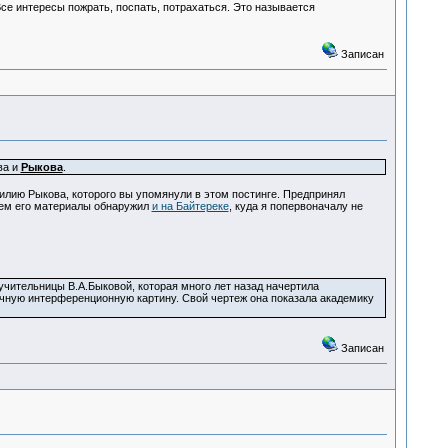
е интересы пожрать, поспать, потрахаться. Это называется
Записан
ва и
Рыкова
.
илию Рыкова, которого вы упомянули в этом постинге. Предпринял
тем его материалы обнаружил
и на Байтереке
, куда я попервоначалу не
учительницы В.А.Быковой, которая много лет назад начертила
чную интерференционную картину. Свой чертеж она показала академику
Записан