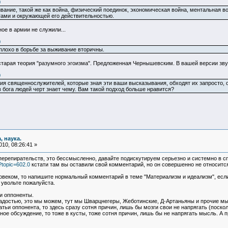
0
вание, такой же как война, физический поединок, экономическая война, ментальная в
ами и окружающей его действительностью.
ное в армии не служили...
0
плохо в борьбе за выживание вторичны.
 старая теория "разумного эгоизма". Предложенная Чернышевским. В вашей версии зв
0
ия священнослужителей, которые зная эти ваши высказывания, обходят их запросто, о
бога людей черт знает чему. Вам такой подход больше нравится?
, наука.
10, 08:26:41 »
 перепирательств, это бессмысленно, давайте подискутируем серьезно и системно в 
?topic=602.0
кстати там вы оставили свой комментарий, но он совершенно не относитс
веком, то напишите нормальный комментарий в теме "Материализм и идеализм", если
 увольте пожалуйста.
ои оппоненты.
радостью, это мы можем, тут мы Шварцнегеры, Жеботинские, Д-Артаньяны и прочие 
атьи оппонента, то здесь сразу сотня причин, лишь бы мозги свои не напрягать (поскол
ое обсуждение, то тоже в кусты, тоже сотня причин, лишь бы не напрягать мысль. А п