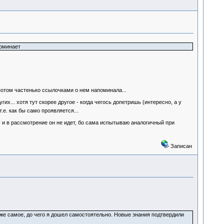
поминает
а потом частенько ссылочками о нем напоминала...
их... хотя тут скорее другое - когда чегось допетришь (интересно, а у
.е. как бы само проявляется...
зу и в рассмотрение он не идет, бо сама испытываю аналогичный при
Записан
 тоже самое, до чего я дошел самостоятельно. Новые знания подтвердили