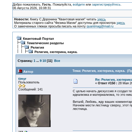
Добро пожаловать,
Гость
. Пожалуйста,
войдите
или
зарегистрируйтесь
.
06 Августа 2026, 16:08:31
Новости:
Книгу С.Доронина "Квантовая магия" читать
здесь
Материалы старого сайта "Физика Магии" доступны для просмотра
здесь
О замеченных глюках просьба писать на почту
quantmag@mail.ru
Квантовый Портал
Тематические разделы
Религия
Религия, эзотерика, наука.
Страниц:
1
...
9
10
[
11
]
Все
Тема: Религия, эзотерика, наука. (П
Автор
timyr
Re: Религия, эзотерика
Пользователь
«
Ответ #150 :
28 Мая 20
Сообщений: 141
С целью начать дискуссию я создал т
идеализма и материализма, то это ник
Виталй, Любовь, жду ваших комментар
Начнем мести лестницу сверху, этот п
лестница.