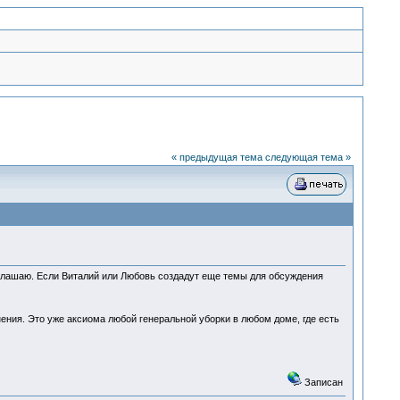
« предыдущая тема
следующая тема »
глашаю. Если Виталий или Любовь создадут еще темы для обсуждения
ения. Это уже аксиома любой генеральной уборки в любом доме, где есть
Записан