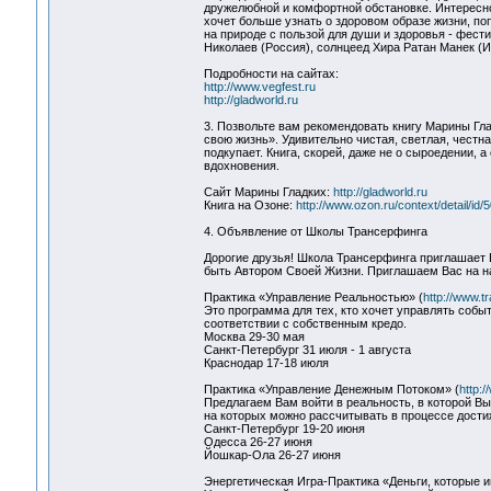
дружелюбной и комфортной обстановке. Интересно
хочет больше узнать о здоровом образе жизни, по
на природе с пользой для души и здоровья - фест
Николаев (Россия), солнцеед Хира Ратан Манек (И
Подробности на сайтах:
http://www.vegfest.ru
http://gladworld.ru
3. Позвольте вам рекомендовать книгу Марины Гла
свою жизнь». Удивительно чистая, светлая, честна
подкупает. Книга, скорей, даже не о сыроедении, 
вдохновения.
Сайт Марины Гладких:
http://gladworld.ru
Книга на Озоне:
http://www.ozon.ru/context/detail/id/
4. Объявление от Школы Трансерфинга
Дорогие друзья! Школа Трансерфинга приглашает В
быть Автором Своей Жизни. Приглашаем Вас на 
Практика «Управление Реальностью» (
http://www.t
Это программа для тех, кто хочет управлять событ
соответствии с собственным кредо.
Москва 29-30 мая
Санкт-Петербург 31 июля - 1 августа
Краснодар 17-18 июля
Практика «Управление Денежным Потоком» (
http:
Предлагаем Вам войти в реальность, в которой Вы 
на которых можно рассчитывать в процессе дости
Санкт-Петербург 19-20 июня
Одесса 26-27 июня
Йошкар-Ола 26-27 июня
Энергетическая Игра-Практика «Деньги, которые иг