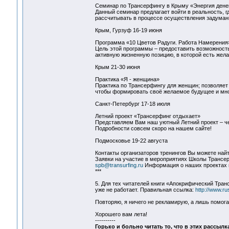
Семинар по Трансерфингу в Крыму «Энергия денег
Данный семинар предлагает войти в реальность, гд
рассчитывать в процессе осуществления задуман
Крым, Гурзуф 16-19 июня
Программа «10 Цветов Радуги. Работа Намерения»
Цель этой программы – предоставить возможность
активную жизненную позицию, в которой есть желан
Крым 21-30 июня
Практика «Я - женщина»
Практика по Трансерфингу для женщин; позволяет 
чтобы формировать своё желаемое будущее и мно
Санкт-Петербург 17-18 июля
Летний проект «Трансерфинг отдыхает»
Представляем Вам наш уютный Летний проект – че
Подробности совсем скоро на нашем сайте!
Подмосковье 19-22 августа
Контакты организаторов тренингов Вы можете най
Заявки на участие в мероприятиях Школы Трансер
spb@transurfing.ru
Информация о наших проектах 
***
5. Для тех читателей книги «Апокрифический Тр
уже не работает. Правильная ссылка:
http://www.ru
Повторяю, я ничего не рекламирую, а лишь помога
Хорошего вам лета!
----------
Горько и больно читать то, что в этих рассылк