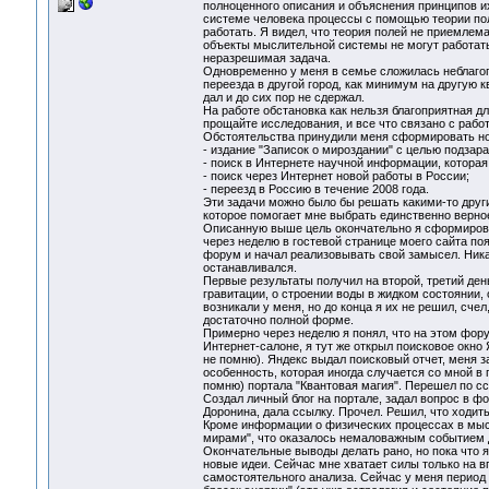
полноценного описания и объяснения принципов и
системе человека процессы с помощью теории поле
работать. Я видел, что теория полей не приемлем
объекты мыслительной системы не могут работать 
неразрешимая задача.
Одновременно у меня в семье сложилась неблагоп
переезда в другой город, как минимум на другую к
дал и до сих пор не сдержал.
На работе обстановка как нельзя благоприятная дл
прощайте исследования, и все что связано с рабо
Обстоятельства принудили меня сформировать нов
- издание "Записок о мироздании" с целью подзар
- поиск в Интернете научной информации, котора
- поиск через Интернет новой работы в России;
- переезд в Россию в течение 2008 года.
Эти задачи можно было бы решать какими-то друг
которое помогает мне выбрать единственно верно
Описанную выше цель окончательно я сформирова
через неделю в гостевой странице моего сайта по
форум и начал реализовывать свой замысел. Ника
останавливался.
Первые результаты получил на второй, третий день
гравитации, о строении воды в жидком состоянии,
возникали у меня, но до конца я их не решил, счел
достаточно полной форме.
Примерно через неделю я понял, что на этом фору
Интернет-салоне, я тут же открыл поисковое окно 
не помню). Яндекс выдал поисковый отчет, меня з
особенность, которая иногда случается со мной в 
помню) портала "Квантовая магия". Перешел по сс
Создал личный блог на портале, задал вопрос в фо
Доронина, дала ссылку. Прочел. Решил, что ходит
Кроме информации о физических процессах в мысл
мирами", что оказалось немаловажным событием 
Окончательные выводы делать рано, но пока что я
новые идеи. Сейчас мне хватает силы только на 
самостоятельного анализа. Сейчас у меня период 