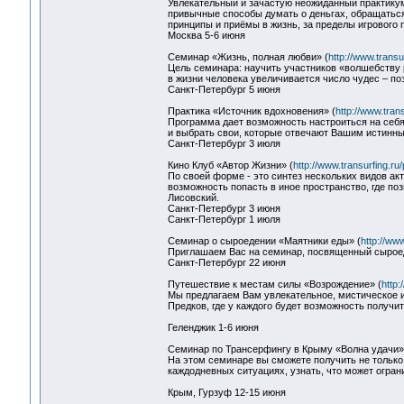
Увлекательный и зачастую неожиданный практикум 
привычные способы думать о деньгах, обращаться 
принципы и приёмы в жизнь, за пределы игрового 
Москва 5-6 июня
Семинар «Жизнь, полная любви» (
http://www.transu
Цель семинара: научить участников «волшебству 
в жизни человека увеличивается число чудес – п
Санкт-Петербург 5 июня
Практика «Источник вдохновения» (
http://www.tran
Программа дает возможность настроиться на себя
и выбрать свои, которые отвечают Вашим истинн
Санкт-Петербург 3 июля
Кино Клуб «Автор Жизни» (
http://www.transurfing.ru
По своей форме - это синтез нескольких видов ак
возможность попасть в иное пространство, где п
Лисовский.
Санкт-Петербург 3 июня
Санкт-Петербург 1 июля
Семинар о сыроедении «Маятники еды» (
http://ww
Приглашаем Вас на семинар, посвященный сыроед
Санкт-Петербург 22 июня
Путешествие к местам силы «Возрождение» (
http:
Мы предлагаем Вам увлекательное, мистическое 
Предков, где у каждого будет возможность получит
Геленджик 1-6 июня
Семинар по Трансерфингу в Крыму «Волна удачи»
На этом семинаре вы сможете получить не только т
каждодневных ситуациях, узнать, что может ограни
Крым, Гурзуф 12-15 июня