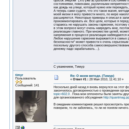
бросок энергии" (это уже астрология и состояние
состояниями, помехами, различными неприятностя
как дождь на улице, который нужно или переждать
А теперь сами судите, что это такое магия, метод
моей жизни я могу привести много, по мере нако
расширяется. Некоторые примеры я описал в запи
прокомментировать их. Все цели, которые я перед
стараюсь не нарушать законы гармонии, поэтому 
в этом вопросе могут очень навредить мне, поэт
реализации главного. При множестве целей, может
напряжения в процессе реализации наблюдаются и 
Любое нарушение гармонии выражается в самых р
безопасности" может привести к очень серьезным
поскольку другого способа самосовершенствования
денежку надо зарабатывать…).
С уважением, Тимур
timyr
Re: О моем методе. (Тимур)
Пользователь
«
Ответ #1 :
28 Мая 2010, 11:41:10 »
Сообщений: 141
Несколько дней назад я вновь вернулся на этот 
закончилось договоренностью о проведении орган
topic=602.0
. Пока мои оппоненты были заняты дру
для организованного обсуждения
http://quantmag.p
В ожидании комментариев решил просмотреть прежн
поверили, то ли забоялись, то ли не поняли ничего.