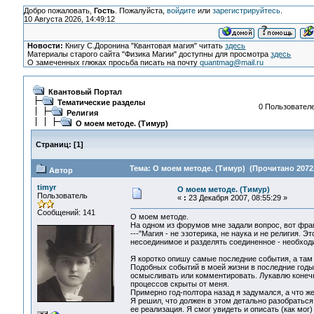
Добро пожаловать,
Гость
. Пожалуйста,
войдите
или
зарегистрируйтесь
.
10 Августа 2026, 14:49:12
Новости:
Книгу С.Доронина "Квантовая магия" читать
здесь
Материалы старого сайта "Физика Магии" доступны для просмотра
здесь
О замеченных глюках просьба писать на почту
quantmag@mail.ru
Квантовый Портал
Тематические разделы
0 Пользователе
Религия
О моем методе. (Тимур)
Страниц:
[
1
]
Тема: О моем методе. (Тимур) (Прочитано 2072
Автор
timyr
О моем методе. (Тимур)
Пользователь
«
:
23 Декабря 2007, 08:55:29 »
Сообщений: 141
О моем методе.
На одном из форумов мне задали вопрос, вот фра
---"Магия - не эзотерика, не наука и не религия.
несоединимое и разделять соединенное - необходи
Я коротко опишу самые последние события, а там с
Подобных событий в моей жизни в последние годы 
осмысливать или комментировать. Лукавлю конечно
процессов скрыты от меня.
Примерно год-полтора назад я задумался, а что же
Я решил, что должен в этом детально разобратьс
ее реализация. Я смог увидеть и описать (как мо