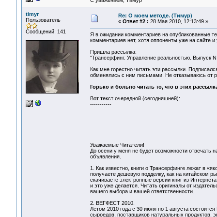
С уважением, Тимур
timyr
Re: О моем методе. (Тимур)
Пользователь
«
Ответ #2 :
28 Мая 2010, 12:13:49 »
Сообщений: 141
Я в ожидании комментариев на опубликованные те
комментариев нет, хотя оппоненты уже на сайте и
Пришла рассылка:
"Трансерфинг. Управление реальностью. Выпуск N
Как мне горестно читать эти рассылки. Подписался
обменялись с ним письмами. Не отказываюсь от р
Горько и больно читать то, что в этих рассылк
Вот текст очередной (сегодняшней):
-----------
Уважаемые Читатели!
До осени у меня не будет возможности отвечать н
объявления.
1. Как известно, книги о Трансерфинге лежат в «я
получаете дешевую подделку, как на китайском ры
скачиваете электронные версии книг из Интернета,
и это уже делается. Читать оригиналы от издател
вашего выбора и вашей ответственности.
2. ВЕГФЕСТ 2010.
Летом 2010 года с 30 июля по 1 августа состоитс
сыроедов, поставщиков натуральных продуктов, э