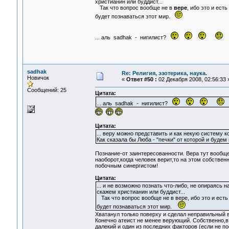
христианин или буддист...
Так что вопрос вообще не в
вере
, ибо это и есть
будет познаваться этот мир.
... аль sadhak - нигилист?
sadhak
Re: Религия, эзотерика, наука.
Новичок
«
Ответ #50 :
02 Декабря 2008, 02:56:33 
Сообщений: 25
Цитата:
... аль sadhak - нигилист?
Цитата:
... веру можно представить и как некую систему ко
Как сказала бы Люба - "печки" от которой и будем 
Познание-от заинтересованности. Вера тут вообще 
наоборот,когда человек верит,то на этом собствен
побочным синергистом!
Цитата:
... и не возможно познать что-либо, не опираясь
скажем христианин или буддист...
Так что вопрос вообще не в вере, ибо это и есть 
будет познаваться этот мир.
Хватанул только поверху и сделал неправильный 
Конечно атеист не менее верующий. Собственно,в 
далекий и один из последних факторов (если не 