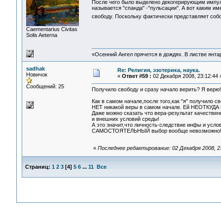
После чего было выделено декогерирующим импу
называется "спанда" -"пульсации". А вот каким 
свободу. Поскольку фактически представляет соб
Сaementarius Civitas
Solis Aeterna
«Осенний Ангел прячется в дождях. В листве янтарн
sadhak
Re: Религия, эзотерика, наука.
Новичок
«
Ответ #59 :
02 Декабря 2008, 23:12:44 
Сообщений: 25
Получило свободу и сразу начало верить? Я верю! 
Как в самом начале,после того,как "я" получило 
НЕТ никакой веры в самом начале. Ей НЕОТКУДА в
Даже можно сказать что вера-результат качествен
и внешних условий среды!
А это значит,что личность-следствие инфы и усло
САМОСТОЯТЕЛЬНЫЙ выбор вообще невозможно
«
Последнее редактирование: 02 Декабря 2008, 2
Страниц:
1
2
3
[
4
]
5
6
...
11
Все