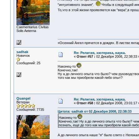
"интуитивного знания".
Чтобы в следующей инк
То,что в этой жизни проявляется как "вера",в пр
Сaementarius Civitas
Solis Aeterna
«Осенний Ангел прячется в дождях. В листве янтарн
sadhak
Re: Религия, эзотерика, наука.
Новичок
«
Ответ #57 :
02 Декабря 2008, 22:38:33 
Сообщений: 25
Наконец-то
Конечно,так!
Ну а до личного опыта что было? чем руководство
того как мы приобрели какой-либо опыт?
Quangel
Re: Религия, эзотерика, наука.
Ветеран
«
Ответ #58 :
02 Декабря 2008, 23:01:17 
Сообщений: 7735
Цитата: sadhak от 02 Декабря 2008, 22:38:33
Наконец-то
Конечно,так! Ну а до личного опыта что было? ч
познать, еще до того как мы приобрели какой-либ
А до личного опыта наше "я" было слито с Нелок