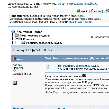
Добро пожаловать,
Гость
. Пожалуйста,
войдите
или
зарегистрируйтесь
.
10 Августа 2026, 12:38:57
Новости:
Книгу С.Доронина "Квантовая магия" читать
здесь
Материалы старого сайта "Физика Магии" доступны для просмотра
здесь
О замеченных глюках просьба писать на почту
quantmag@mail.ru
Квантовый Портал
Тематические разделы
0 Пользовател
Религия
Религия, эзотерика, наука.
Страниц:
1
2
3
[
4
]
5
6
...
11
Все
Тема: Религия, эзотерика, наука. (Прочитано 44
Автор
sadhak
Re: Религия, эзотерика, наука.
Новичок
«
Ответ #45 :
30 Ноября 2008, 21:20:42 »
Сообщений: 25
Нууу... сказанула ты конечно
Я не знаю как называется этот прием речи. Но мож
просто во что-то тупо верить!!!! Ррррр!
Когда ты веришь человеку-ты знаешь ПОЧЕМУ ты е
пережитом ОПЫТЕ относительно этого человека!
Люба! Епрст... не думал шо со мной тоже такие 
Любовь