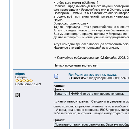
Кто без кого может обойтись ?
Религия - вряд ли обойдётся без науки и эзотерики
уже перевешали - беспокойные они и бизнесу меш
Эзотерика ... хммм...я бы сказал что она заинтер
это дело всё таки технический прогрээс - явно жел
Наука ...
Вопрос,которая из двух.
Та,что - пирамида ... так с религией она не очень 
А та,что создаёт новое ... ну куда ж ей без автоном
Без умения видеть правую половину Мироздания.
Да что и говорить - многие учёные неоднократно
А тут намедни,Кушелев пообещал похоронить всю
Наверное это ещё не последний из могикан.
«
Последнее редактирование: 02 Декабря 2008, 05
Нельзя придумать то,чего нет.
migus
Re: Религия, эзотерика, наука.
Ветеран
«
Ответ #52 :
02 Декабря 2008, 09:55:45 
Сообщений: 1789
sadhak
Цитата:
Вера - от ЗНАНИЙ,то есть они первостепенны.
...знания относительны... Сегодня мы уверены в 
свою позицию к прежним знаниям, а то и вообще -
А вера, она словно прошивка BIOS программируется
тебе интересно, а что нет... какую книгу открыть 
Цитата:
Познание-от заинтересованности. Вера тут вообщ