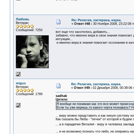
Любовь
Re: Религия, эзотерика, наука.
Ветеран
«
Ответ #48 :
30 Ноября 2008, 23:22:08 »
Сообщений: 7250
вот еще что захотелось добавить...
забавно, что именно вера в свои знания помогает 
интуиции...
и именно вера в знания помогает осознанию в ка
migus
Re: Религия, эзотерика, наука.
Ветеран
«
Ответ #49 :
02 Декабря 2008, 00:38:06 
Сообщений: 1789
sadhak
Цитата:
Я вообще не понимаю как это все может происход
Если ты уже веришь,то какого черта познавать? Н
... веру можно представить и как некую систему коо
Как сказала бы Люба - "печки" от которой и будем 
... а в парадигме Виталия - веру в человека закла
... и не возможно познать что-либо, не опираясь 