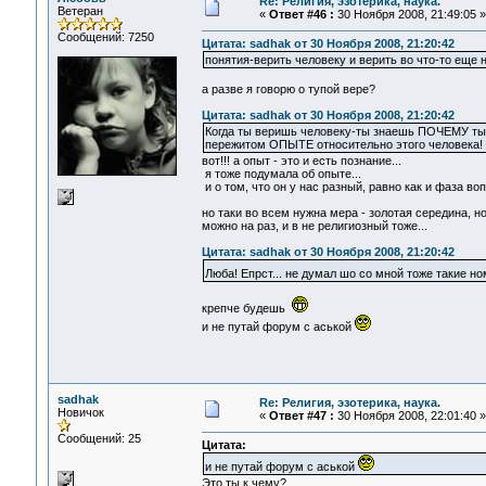
Re: Религия, эзотерика, наука.
Ветеран
«
Ответ #46 :
30 Ноября 2008, 21:49:05 »
Сообщений: 7250
Цитата: sadhak от 30 Ноября 2008, 21:20:42
понятия-верить человеку и верить во что-то еще н
а разве я говорю о тупой вере?
Цитата: sadhak от 30 Ноября 2008, 21:20:42
Когда ты веришь человеку-ты знаешь ПОЧЕМУ ты 
пережитом ОПЫТЕ относительно этого человека!
вот!!! а опыт - это и есть познание...
я тоже подумала об опыте...
и о том, что он у нас разный, равно как и фаза воп
но таки во всем нужна мера - золотая середина, н
можно на раз, и в не религиозный тоже...
Цитата: sadhak от 30 Ноября 2008, 21:20:42
Люба! Епрст... не думал шо со мной тоже такие 
крепче будешь
и не путай форум с аськой
sadhak
Re: Религия, эзотерика, наука.
Новичок
«
Ответ #47 :
30 Ноября 2008, 22:01:40 »
Сообщений: 25
Цитата:
и не путай форум с аськой
Это ты к чему?