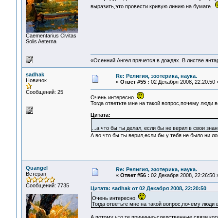
выразить,это провести кривую линию на бумаге.
Сaementarius Civitas
Solis Aeterna
«Осенний Ангел прячется в дождях. В листве янтарн
sadhak
Re: Религия, эзотерика, наука.
Новичок
«
Ответ #55 :
02 Декабря 2008, 22:20:50 
Сообщений: 25
Очень интересно.
Тогда ответьте мне на такой вопрос,почему люди 
Цитата:
...а что бы ты делал, если бы не верил в свои з
А во что бы ты верил,если бы у тебя не было ни ло
Quangel
Re: Религия, эзотерика, наука.
Ветеран
«
Ответ #56 :
02 Декабря 2008, 22:26:50 
Сообщений: 7735
Цитата: sadhak от 02 Декабря 2008, 22:20:50
Очень интересно.
Тогда ответьте мне на такой вопрос,почему люди
А потому что те причинно-следственные связи,кот