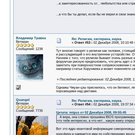
...а заинтересованность от... любопытства или ст
...а что бы ты делал, если бы не верил в свои зн
Владимир Травка
Re: Религия, эзотерика, наука.
Ветеран
«
Ответ #53 :
02 Декабря 2008, 10:10:48 
Сообщений: 1238
Тут многие говорят о религии как человек, стоящи
и рассуждающий о его внутреннем усторойстве. 
Начнем с того, что религии бывают очень разные 
форумчан рискую предположить, что речь идет о Х
заметить при поверхностном соприкосновении с ни
например статьи Хорунжева и может поменяете св
«
Последнее редактирование: 02 Декабря 2008, 1
Однажы Чжуан-цзы приснилось, что он бегемот, л
порхающими над цветами.
Quangel
Re: Религия, эзотерика, наука.
Ветеран
«
Ответ #54 :
02 Декабря 2008, 19:37:34 
Сообщений: 7735
Цитата: migus от 02 Декабря 2008, 09:55:45
А вера, она словно прошивка BIOS программируется
что тебе интересно, а что нет... какую книгу откр
Вот это ядро квантовой информации симороновцы 
ноосферу,и одевается ими по собственному вкус