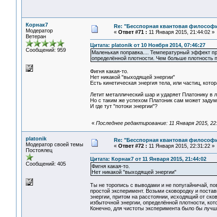
Корнак7
Re: "Бесспорная квантовая философ
Модератор
«
Ответ #71 :
11 Января 2015, 21:44:02 »
Ветеран
Цитата: platonik от 10 Ноября 2014, 07:46:27
Сообщений: 959
Маленькая поправка.... Температурный эффект пр
определённой плотности. Чем больше плотность п
Фигня какая-то.
Нет никакой "выходящей энергии"
Есть кинетическая энергия тела, или частиц, кото
Летит металлический шар и ударяет Платонику в ло
Но с таким же успехом Платоник сам может задума
И где тут "потоки энергии"?
«
Последнее редактирование: 11 Января 2015, 22
platonik
Re: "Бесспорная квантовая философ
Модератор своей темы
«
Ответ #72 :
11 Января 2015, 22:31:22 »
Постоялец
Цитата: Корнак7 от 11 Января 2015, 21:44:02
Сообщений: 405
Фигня какая-то.
Нет никакой "выходящей энергии"
Ты не торопись с выводами и не попугайничай, по
простой эксперимент. Возьми сковородку и постав
энергии, притом на расстоянии, исходящий от сков
избыточной энергии, определённой плотности, кото
Конечно, для чистоты эксперимента было бы лучш