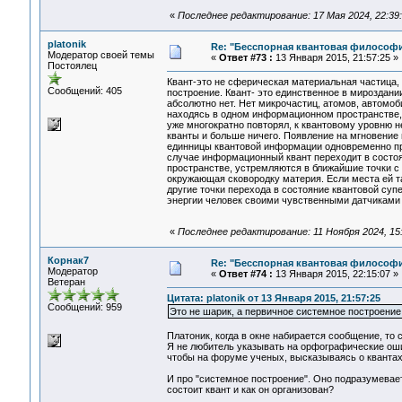
«
Последнее редактирование: 17 Мая 2024, 22:39:0
platonik
Re: "Бесспорная квантовая философ
Модератор своей темы
«
Ответ #73 :
13 Января 2015, 21:57:25 »
Постоялец
Квант-это не сферическая материальная частица, 
Сообщений: 405
построение. Квант- это единственное в мироздани
абсолютно нет. Нет микрочастиц, атомов, автомоби
находясь в одном информационном пространстве, о
уже многократно повторял, к квантовому уровню 
кванты и больше ничего. Появление на мгновение 
единницы квантовой информации одновременно пр
случае информационный квант переходит в состо
пространстве, устремляются в ближайшие точки с 
окружающая сковородку материя. Если места ей та
другие точки перехода в состояние квантовой суп
энергии человек своими чувственными датчиками
«
Последнее редактирование: 11 Ноября 2024, 15:4
Корнак7
Re: "Бесспорная квантовая философ
Модератор
«
Ответ #74 :
13 Января 2015, 22:15:07 »
Ветеран
Цитата: platonik от 13 Января 2015, 21:57:25
Сообщений: 959
Это не шарик, а первичное системное построение
Платоник, когда в окне набирается сообщение, то
Я не любитель указывать на орфографические оши
чтобы на форуме ученых, высказываясь о квантах 
И про "системное построение". Оно подразумевае
состоит квант и как он организован?