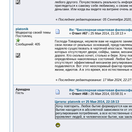
любого другого. Почувствовать реальность инфор
приглядеться к самому себе любимому, к своим н
деньгами. Или когда вы видите на витрине очень а
«
Последнее редактирование: 05 Сентября 2020, 1
platonik
Re: "Бесспорная квантовая философ
Модератор своей темы
«
Ответ #67 :
25 Мая 2014, 21:18:13 »
Постоялец
Господа-Товарищи, неужели вам не надоело заним
Сообщений: 405
свои логики от реальных оснований, представляю
надоело существовать в чертячей ипостаси. Чело
которых отсутствуют двери, сейфы, замки, механи
дороге. Кто сколько хочет, столько и бери. Хочу
определённых накопленных состояний. Любое быти
отсутствует эффективный механизм регулирования
подавляются. Вот этот неоспоримый фактор проявл
жизни, идиотов. А в это время, все естественны
«
Последнее редактирование: 17 Мая 2024, 22:27:2
Ариадна
Re: "Бесспорная квантовая философ
Гость
«
Ответ #68 :
26 Мая 2014, 03:58:31 »
Цитата: platonik от 25 Мая 2014, 22:18:13
Хочу повторить. Любое бытие формируется как м
бытие находится в абсолютной зависимости от э
регулирования потребления, а все естественные 
проявляет людей, в человеческое бытие, как закл