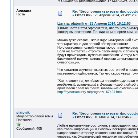
«
Последнее редактирование: 17 Мая 2024, 22:17:5
Ариадна
Re: "Бесспорная квантовая философ
Гость
«
Ответ #65 :
23 Апреля 2014, 21:49:12 »
Цитата: platonik от 23 Апреля 2014, 18:12:53
Объясняется этот эффект тем, что то, что в мат
холодном состоянии. Т.е. единицы энергии там на
Можно даже сказать, что в ядре материальной сис
что характерно для полной обездвиженности.
Но о состоянии полной неподвижности можно расс
Если же пытаетесь строить свою модель с точки зр
будут происходить нулевые колебания. И тогда мо
физический вакуум, который своими флуктуациями
суперпозиции.
Что касается изучения скрытых состояний с помощ
постепенно подбираются. Так что скоро уведут они
"Как ни странно, но одним из способов изучен
необычный, граничащий с фантастикой, подход,
проливает свет на такие загадочные субстанции,
http://cybersecurity.ru/prognoz/167424.html
platonik
Re: "Бесспорная квантовая философ
Модератор своей темы
«
Ответ #66 :
10 Мая 2014, 14:00:46 »
Постоялец
Любые накопленные состояния, в мироздании, ок
Сообщений: 405
квантовой информации и силовых векторов магнет
направление в сторону накопленного состояния. Т.
человек, как биологический механизм потребления