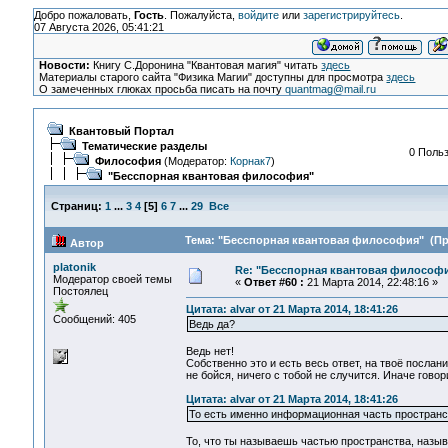
Добро пожаловать,
Гость
. Пожалуйста,
войдите
или
зарегистрируйтесь
.
07 Августа 2026, 05:41:21
Новости:
Книгу С.Доронина "Квантовая магия" читать
здесь
Материалы старого сайта "Физика Магии" доступны для просмотра
здесь
О замеченных глюках просьба писать на почту
quantmag@mail.ru
Квантовый Портал
Тематические разделы
0 Польз
Философия
(Модератор:
Корнак7
)
"Бесспорная квантовая философия"
Страниц:
1
...
3
4
[
5
]
6
7
...
29
Все
Тема: "Бесспорная квантовая философия" (Про
Автор
platonik
Re: "Бесспорная квантовая философ
Модератор своей темы
«
Ответ #60 :
21 Марта 2014, 22:48:16 »
Постоялец
Цитата: alvar от 21 Марта 2014, 18:41:26
Сообщений: 405
Ведь да?
Ведь нет!
Собственно это и есть весь ответ, на твоё послан
не бойся, ничего с тобой не случится. Иначе гово
Цитата: alvar от 21 Марта 2014, 18:41:26
То есть именно информационная часть пространс
То, что ты называешь частью пространства, наз