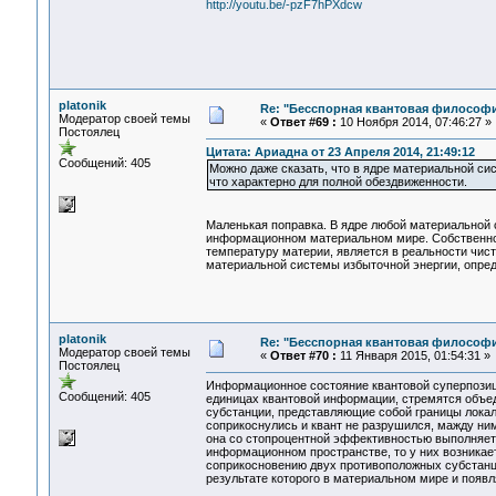
http://youtu.be/-pzF7hPXdcw
platonik
Re: "Бесспорная квантовая философ
Модератор своей темы
«
Ответ #69 :
10 Ноября 2014, 07:46:27 »
Постоялец
Цитата: Ариадна от 23 Апреля 2014, 21:49:12
Сообщений: 405
Можно даже сказать, что в ядре материальной сис
что характерно для полной обездвиженности.
Маленькая поправка. В ядре любой материальной 
информационном материальном мире. Собственно 
температуру материи, является в реальности чис
материальной системы избыточной энергии, опред
platonik
Re: "Бесспорная квантовая философ
Модератор своей темы
«
Ответ #70 :
11 Января 2015, 01:54:31 »
Постоялец
Информационное состояние квантовой суперпозици
Сообщений: 405
единицах квантовой информации, стремятся объе
субстанции, представляющие собой границы локал
соприкоснулись и квант не разрушился, мажду ним
она со стопроцентной эффективностью выполняет
информационном пространстве, то у них возникает
соприкосновению двух противоположных субстанци
результате которого в материальном мире и появл