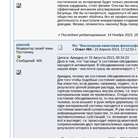
постепенное их исчерпание будет только увеличив
чёрные кардиналы, стоят физики. Они как бы находя
эффективный механизм регулирования потребления
Безумцы. Им бы остановиться, задуматься об амо
общество не может обойтись без их профессианал
деятельность и выступили инициаторами создания
доводам. Физики, опомнитесь наконец! Ведь пер
«
Последнее редактирование: 14 Ноября 2023, 18:3
platonik
Re: "Бесспорная квантовая философ
Модератор своей темы
«
Ответ #64 :
23 Апреля 2014, 17:12:53 »
Постоялец
Цитата: Ариадна от 15 Августа 2013, 00:34:23
Сообщений: 405
Дело в том, что "частицы" в состоянии обездвиже
находится антиматерия. В обездвиженном состояни
нашем мире - она почти сразу же аннигилирует с "
Ариадна, почему же состояние обездвиженности и
Для того чтобы подобные состояния зафиксироват
Как известно, если дерево, например, поджеч, то
результате цепной реакции распада, материальных
горячая плазма находилась внутри атома, т.е. вн
материальном мире не проявлялась. Отюда очень 
состояние обездвиженности, то она автоматическ
человек, если возьмёт в руки любую деревяшку. О
ядре материальной системы находится в холодном 
состоянии квантовой суперпозиции. Я уже писал о
информационном пространстве, то они мгновенно п
противоположных субстанций, т.е. возникает все
всё и выглядит, т.е. происходит переход квантово
соприкосновения двух противоположных единиц кв
результате которого в материальном мире и появ