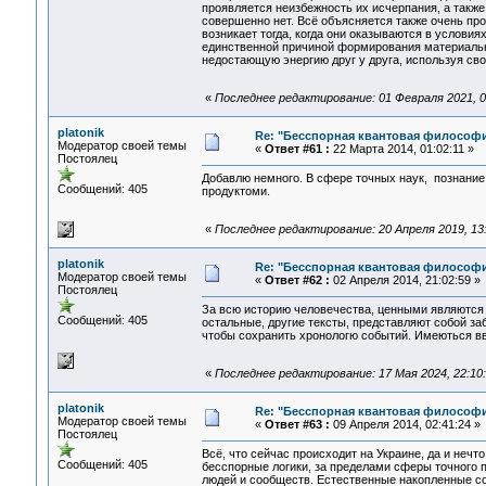
проявляется неизбежность их исчерпания, а также
совершенно нет. Всё объясняется также очень про
возникает тогда, когда они оказываются в условия
единственной причиной формирования материальн
недостающую энергию друг у друга, используя св
«
Последнее редактирование: 01 Февраля 2021, 00
platonik
Re: "Бесспорная квантовая философ
Модератор своей темы
«
Ответ #61 :
22 Марта 2014, 01:02:11 »
Постоялец
Добавлю немного. В сфере точных наук, познание
Сообщений: 405
продуктоми.
«
Последнее редактирование: 20 Апреля 2019, 13:5
platonik
Re: "Бесспорная квантовая философ
Модератор своей темы
«
Ответ #62 :
02 Апреля 2014, 21:02:59 »
Постоялец
За всю историю человечества, ценными являются 
Сообщений: 405
остальные, другие тексты, представляют собой за
чтобы сохранить хронологю событий. Имеються вв
«
Последнее редактирование: 17 Мая 2024, 22:10:0
platonik
Re: "Бесспорная квантовая философ
Модератор своей темы
«
Ответ #63 :
09 Апреля 2014, 02:41:24 »
Постоялец
Всё, что сейчас происходит на Украине, да и неч
Сообщений: 405
бесспорные логики, за пределами сферы точного п
людей и сообществ. Естественные накопленные со