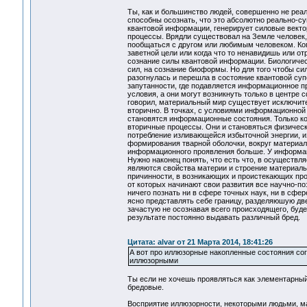
Ты, как и большинство людей, совершенно не реа
способны осознать, что это абсолютно реально-
квантовой информации, генерирует силовые векто
процессы. Врядли существовал на Земле человек, 
пообщаться с другом или любимым человеком. Ког
заветной цели или когда что то ненавидишь или о
сознание силы квантовой информации. Биологичес
сил, на сознание биоформы. Но для того чтобы си
разогнулась и перешла в состояние квантовой су
запутанности, где подавляется информационное пр
условия, а они могут возникнуть только в центре
говорил, материальный мир существует исключите
вторично. В точках, с условиями информационной
становятся информационные состояния. Только ког
вторичные процессы. Они и становяться физичес
потребление изливающейся избыточной энергии, и
формирования тварной оболочки, вокруг материал
информационного проявления больше. У информаци
Нужно наконец понять, что есть что, в осуществ
являются свойства материи и строение материал
причинности, в возникающих и проистекающих про
от которых начинают свои развития все научно-поз
ничего познать ни в сфере точных наук, ни в сфе
ясно представлять себе границу, разделяюшую две 
зачастую не осознавая всего происходящего, буде
результате постоянно выдавать различный бред
Цитата: alvar от 21 Марта 2014, 18:41:26
А вот про иллюзорные накопленные состояния со
иллюзорными
Ты если не хочешь проявляться как элементарный 
бредовые.
Восприятие иллюзорности, некоторыми людьми, ма