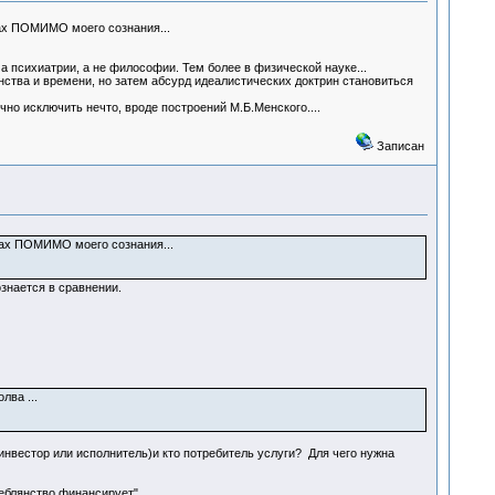
пах ПОМИМО моего сознания...
а психиатрии, а не философии. Тем более в физической науке...
ства и времени, но затем абсурд идеалистических доктрин становиться
ечно исключить нечто, вроде построений М.Б.Менского....
Записан
пах ПОМИМО моего сознания...
ознается в сравнении.
лва ...
инвестор или исполнитель)и кто потребитель услуги? Для чего нужна
еблянство финансирует".