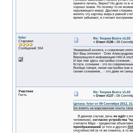
принято лечить. Верно? Но дело-то в 
хорошо знаем. Но почему-то не можем 
окружающего мира). Другими словами,
менять эту картину мира в равной ст
время забывают, и считают восприним
folor
Re: Теория Всего v1.03
Старожил
«
Ответ #136 :
09 Сентября
Сообщений: 554
Уважаемый коллега, к сожалению опять 
Вот Ваш оппонент - Олег Александрови
Вернувшуюся информацию НАСА опублик
И при чем здесь настройка сознания...
Кстати, сознание - это по современны
Вообще говоря, некая настройка (как и
своим сознанием... - это даже не смеш
Участник
Re: Теория Всего v1.03
Гость
«
Ответ #137 :
09 Сентября
Цитата: folor от 09 Сентября 2012, 21
но влиять на марсианские опыты своим
В данном случае, речь
не идёт
о вл
человеком),
согласно устройства "пр
считаете Марс - предметом объективно
преобразований
(и того и другого
ВМ
способностей (в те же планеты, в то же 