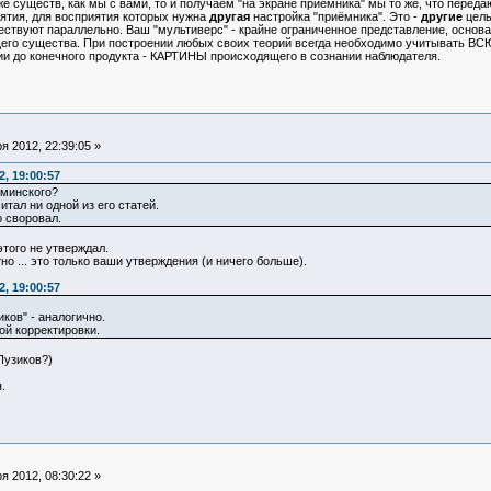
существ, как мы с вами, то и получаем "на экране приёмника" мы то же, что передают
ятия, для восприятия которых нужна
другая
настройка "приёмника". Это -
другие
целы
ествуют параллельно. Ваш "мультиверс" - крайне ограниченное представление, основ
го существа. При построении любых своих теорий всегда необходимо учитывать ВСЮ ц
 до конечного продукта - КАРТИНЫ происходящего в сознании наблюдателя.
 2012, 22:39:05 »
, 19:00:57
аминского?
итал ни одной из его статей.
о своровал.
этого не утверждал.
но ... это только ваши утверждения (и ничего больше).
, 19:00:57
иков" - аналогично.
ой корректировки.
Пузиков?)
.
 2012, 08:30:22 »