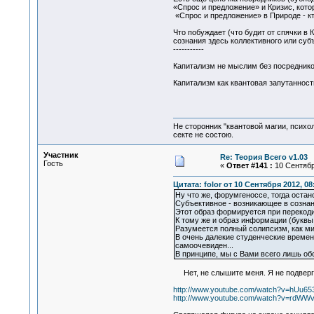
«Спрос и предложение» и Кризис, котор
«Спрос и предложение» в Природе - кт
Что побуждает (что будит от спячки в
сознания здесь коллективного или суб
-----------
Капитализм не мыслим без посредников
Капитализм как квантовая запутанност
Не сторонник "квантовой магии, психо
секте не состою.
Участник
Re: Теория Всего v1.03
Гость
«
Ответ #141 :
10 Сентября
Цитата: folor от 10 Сентября 2012, 08
Ну что же, форумгеноссе, тогда остан
Субъективное - возникающее в сознан
Этот образ формируется при перекоди
К тому же и образ информации (буквы, 
Разумеется полный солипсизм, как мир
В очень далекие студенческие времен
самоочевиден...
В принципе, мы с Вами всего лишь об
Нет, не слышите меня. Я не подверга
http://www.youtube.com/watch?v=hUu65
http://www.youtube.com/watch?v=rdWW