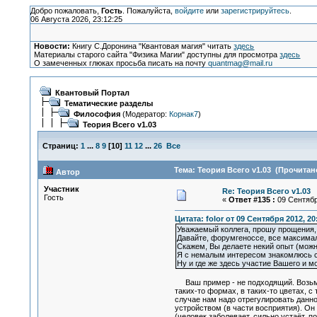
Добро пожаловать,
Гость
. Пожалуйста,
войдите
или
зарегистрируйтесь
.
06 Августа 2026, 23:12:25
Новости:
Книгу С.Доронина "Квантовая магия" читать
здесь
Материалы старого сайта "Физика Магии" доступны для просмотра
здесь
О замеченных глюках просьба писать на почту
quantmag@mail.ru
Квантовый Портал
Тематические разделы
Философия
(Модератор:
Корнак7
)
Теория Всего v1.03
Страниц:
1
...
8
9
[
10
]
11
12
...
26
Все
Тема: Теория Всего v1.03 (Прочитано
Автор
Участник
Re: Теория Всего v1.03
Гость
«
Ответ #135 :
09 Сентября
Цитата: folor от 09 Сентября 2012, 20
Уважаемый коллега, прошу прощения, 
Давайте, форумгеноссе, все максимал
Скажем, Вы делаете некий опыт (можн
Я с немалым интересом знакомлюсь с
Ну и где же здесь участие Вашего и м
Ваш пример - не подходящий. Возьмём
таких-то формах, в таких-то цветах, с
случае нам надо отрегулировать данно
устройством (в части восприятия). О
(человек заболевает, сильно устаёт, п