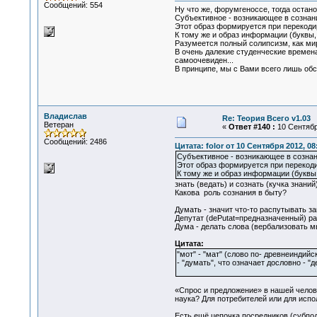
Сообщений: 554
Ну что же, форумгеноссе, тогда остан
Субъективное - возникающее в сознан
Этот образ формируется при перекоди
К тому же и образ информации (буквы, 
Разумеется полный солипсизм, как мир
В очень далекие студенческие времена
самоочевиден...
В принципе, мы с Вами всего лишь обс
Владислав
Re: Теория Всего v1.03
Ветеран
«
Ответ #140 :
10 Сентября
Сообщений: 2486
Цитата: folor от 10 Сентября 2012, 08
Субъективное - возникающее в сознан
Этот образ формируется при перекоди
К тому же и образ информации (буквы, 
знать (ведать) и сознать (кучка знан
Какова роль сознания в быту?
Думать - значит что-то распутывать зап
Депутат (dePutat=предназначенный) р
Дума - делать слова (вербализовать мы
Цитата:
"мот" - "мат" (слово по- древнеиндий
- "думать", что означает дословно - "д
«Спрос и предложение» в нашей челове
наука? Для потребителей или для исп
Есть ещё цепочка посредников (субпод