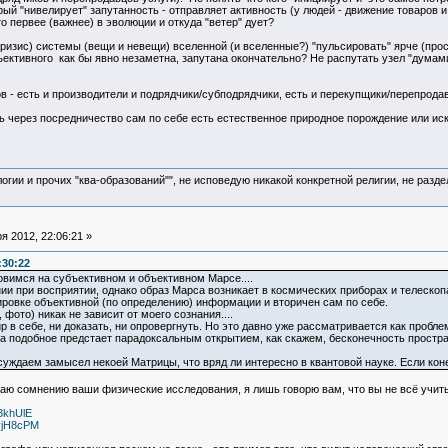
ый "нивелирует" запутанность - отправляет активность (у людей - движение товаров и 
о первее (важнее) в эволюции и откуда "ветер" дует?
 Кризис) системы (вещи и невещи) вселенной (и вселенные?) "пульсировать" ярче (про
ъективного как бы явно незаметна, запутана окончательно? Не распутать узел "думами
 - есть и производители и подрядчики/субподрядчики, есть и перекупщики/перепродав
ь через посредничество сам по себе есть естественное природное порождение или ис
логии и прочих "ква-образований"", не исповедую никакой конкретной религии, не раз
 2012, 22:06:21 »
:30:22
овимся на субъективном и объективном Марсе....
ии при восприятии, однако образ Марса возникает в космических приборах и телеско
ровке объективной (по определению) информации и вторичен сам по себе.
фото) никак не зависит от моего сознания....
 в себе, ни доказать, ни опровергнуть. Но это давно уже рассматривается как пробле
а подобное предстает парадоксальным открытием, как скажем, бесконечность простра
суждаем замысел некоей Матрицы, что вряд ли интересно в квантовой науке. Если ко
ю сомнению ваши физические исследования, я лишь говорю вам, что вы не всё учиты
3khUlE
vjH8cPM