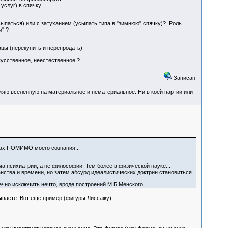
услуг) в спячку.
сыпаться) или с затуханием (усыпать типа в "зимнюю" спячку)? Роль
" ?
цы (перекупить и перепродать).
кусственное, неестественное ?
Записан
деляю вселенную на материальное и нематериальное. Ни в коей партии или
пах ПОМИМО моего сознания...
ма психиатрии, а не философии. Тем более в физической науке...
нства и времени, но затем абсурд идеалистических доктрин становиться
нечно исключить нечто, вроде построений М.Б.Менского....
ваете. Вот ещё пример (фигуры Лиссажу):