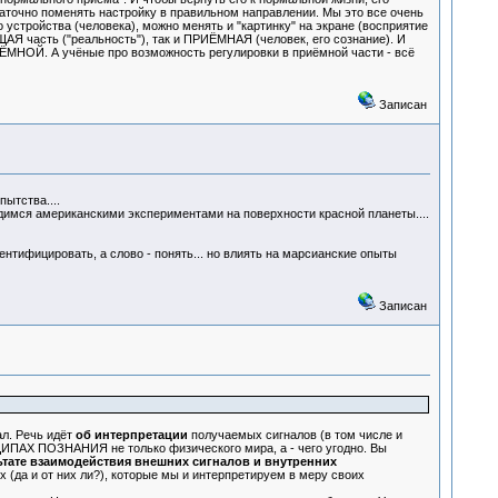
статочно поменять настройку в правильном направлении. Мы это все очень
устройства (человека), можно менять и "картинку" на экране (восприятие
Я часть ("реальность"), так и ПРИЁМНАЯ (человек, его сознание). И
ЁМНОЙ. А учёные про возможность регулировки в приёмной части - всё
Записан
ытства....
имся американскими экспериментами на поверхности красной планеты....
ентифицировать, а слово - понять... но влиять на марсианские опыты
Записан
л. Речь идёт
об интерпретации
получаемых сигналов (в том числе и
НЦИПАХ ПОЗНАНИЯ не только физического мира, а - чего угодно. Вы
ьтате взаимодействия внешних сигналов и внутренних
 (да и от них ли?), которые мы и интерпретируем в меру своих