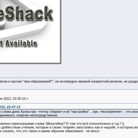
логии и прочих "ква-образований"", не исповедую никакой конкретной религии, не раз
 2012, 23:35:10 »
12, 22:47:13
слова дона Хуана про «точку сборки» и её "настройки"... про «восприятие» .. что ок
спринимать энергию непосредственно.
ровенно пересказываю слова Эйнштейна? О том что всё относительно и т.д.? ))
доблестным учёным, которые в своих теориях запутались как в чащобе, и которые верят
 сказать, что это такое и каким образом образовано - не могут.