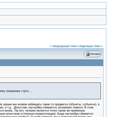
« предыдущая тема
следующая тема »
му покорному слуге....
а экране мы можем наблюдать такие-то предметы (объекты, субъекты), в
), и т.д... Допустим, настройка сбивается, возникают помехи. В этом
ся вновь. Так вот, человек является точно таким же приёмным
ым качеством (степенью конкретизации). Когда настройка сбивается
"нормального приёма". И чтобы вернуть его к нормальной жизни, его