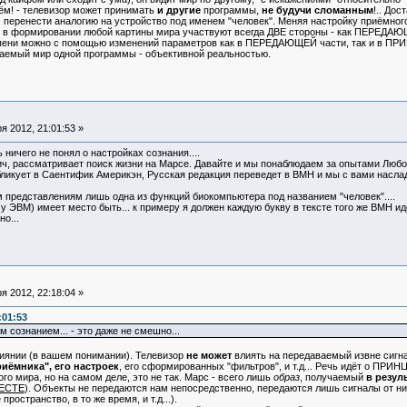
чём! - телевизор может принимать
и другие
программы,
не будучи сломанным
!.. До
перенести аналогию на устройство под именем "человек". Меняя настройку приёмного 
 в формировании любой картины мира участвуют всегда ДВЕ стороны - как ПЕРЕДАЮЩА
епени можно с помощью изменений параметров как в ПЕРЕДАЮЩЕЙ части, так и в ПРИ
аемый мир одной программы - объективной реальностью.
 2012, 21:01:53 »
ничего не понял о настройках сознания....
ч, рассматривает поиск жизни на Марсе. Давайте и мы понаблюдаем за опытами Любоп
ует в Саентифик Америкэн, Русская редакция переведет в ВМН и мы с вами наслад
м представлениям лишь одна из функций биокомпьютера под названием "человек"....
 у ЭВМ) имеет место быть... к примеру я должен каждую букву в тексте того же ВМН ид
но...
 2012, 22:18:04 »
:01:53
 сознанием... - это даже не смешно...
иянии (в вашем понимании). Телевизор
не может
влиять на передаваемый извне сигна
иёмника", его настроек
, его сформированных "фильтров", и т.д... Речь идёт о ПРИ
го мира, но на самом деле, это не так. Марс - всего лишь
образ
, получаемый
в резул
ЕСТЕ
). Объекты не передаются нам непосредственно, передаются лишь сигналы от них
пространство, в то же время, и т.д...).