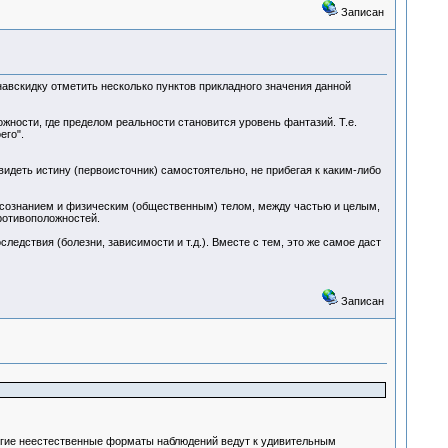
Записан
авскидку отметить несколько пунктов прикладного значения данной
жности, где пределом реальности становится уровень фантазий. Т.е.
его".
 видеть истину (первоисточник) самостоятельно, не прибегая к каким-либо
) сознанием и физическим (общественным) телом, между частью и целым,
ротивоположностей.
дствия (болезни, зависимости и т.д.). Вместе с тем, это же самое даст
Записан
многие неестественные форматы наблюдений ведут к удивительным