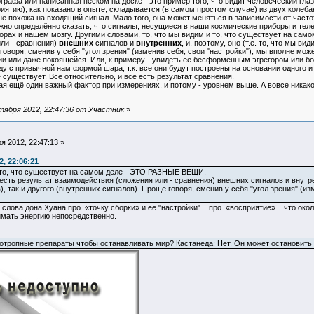
рафа или написанная песком на доске - это пример того, что видит человеческий гла
ятию), как показано в опыте, складывается (в самом простом случае) из двух колебан
 не похожа на входящий сигнал. Мало того, она может меняться в зависимости от част
о определённо сказать, что сигналы, несущиеся в наши космические приборы и телеск
рах и нашем мозгу. Другими словами, то, что мы видим и то, что существует на сам
ли - сравнения)
внешних
сигналов и
внутренних
, и, поэтому, оно (т.е. то, что мы в
говоря, сменив у себя "угол зрения" (изменив себя, свои "настройки"), мы вполне мо
ии или даже покоящейся. Или, к примеру - увидеть её бесформенным эгрегором или 
ду с привычной нам формой шара, т.к. все они будут построены на основании одного и
 существует. Всё относительно, и всё есть результат сравнения.
ещё один важный фактор при измерениях, и потому - уровнем выше. А вовсе никакой 
ября 2012, 22:47:36 от Участник
»
 2012, 22:47:13 »
, 22:06:21
 то, что существует на самом деле - ЭТО РАЗНЫЕ ВЕЩИ.
есть результат взаимодействия (сложения или - сравнения) внешних сигналов и внутрен
, так и другого (внутренних сигналов). Проще говоря, сменив у себя "угол зрения" (изме
лова дона Хуана про «точку сборки» и её "настройки"... про «восприятие» .. что око
имать энергию непосредственно.
хотропные препараты чтобы останавливать мир? Кастанеда: Нет. Он может остановить е