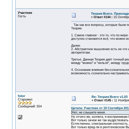
Участник
Теория Всего. Приклад
Гость
«
Ответ #144 :
15 Октября
Так как все вопросы, которые были п
Теории.
1. Самое главное - это то, что по ме
доступно становится всё, что можно во
Далее.
2. Абстрактное мышление есть ни что и
авторитетам.
Третье. Данная Теория даёт точный р
между "можно" и "нельзя", между тру
4. Осознание влияния бессознательног
возможность сознательно настраивать
folor
Re: Теория Всего v1.03
Старожил
«
Ответ #145 :
11 Ноября 
Сообщений: 554
Цитата: Участник от 10 Сентября 2012
Нет, не слышите меня.
Ну отчего же, коллега, я воспринимаю
Вот только зачем же так мудрствовать 
Естественно, спектральная плотность, 
Вот только вряд-ли в рентгеновском В