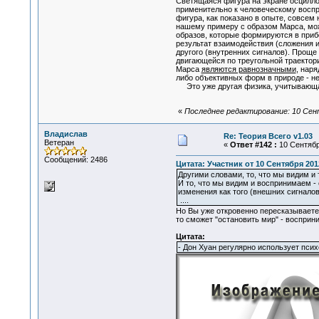
Светящаяся фигура на экране осциллог
применительно к человеческому воспри
фигура, как показано в опыте, совсем
нашему примеру с образом Марса, можн
образов, которые формируются в прибо
результат взаимодействия (сложения и
другого (внутренних сигналов). Проще 
двигающейся по треугольной траектор
Марса
являются равнозначными
, наря
либо объективных форм в природе - не
Это уже другая физика, учитывающая 
«
Последнее редактирование: 10 Сент
Владислав
Re: Теория Всего v1.03
Ветеран
«
Ответ #142 :
10 Сентября
Сообщений: 2486
Цитата: Участник от 10 Сентября 2012
Другими словами, то, что мы видим и
И то, что мы видим и воспринимаем - 
изменения как того (внешних сигналов)
....
Но Вы уже откровенно пересказываете с
то сможет "остановить мир" - восприн
Цитата:
- Дон Хуан регулярно использует пси