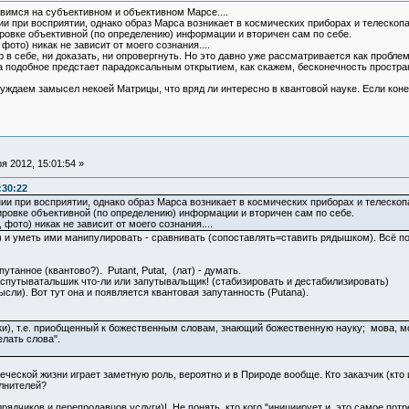
овимся на субъективном и объективном Марсе....
ии при восприятии, однако образ Марса возникает в космических приборах и телеско
ровке объективной (по определению) информации и вторичен сам по себе.
фото) никак не зависит от моего сознания....
 в себе, ни доказать, ни опровергнуть. Но это давно уже рассматривается как проблем
 подобное предстает парадоксальным открытием, как скажем, бесконечность простран
уждаем замысел некоей Матрицы, что вряд ли интересно в квантовой науке. Если кон
 2012, 15:01:54 »
:30:22
ии при восприятии, однако образ Марса возникает в космических приборах и телеско
ровке объективной (по определению) информации и вторичен сам по себе.
фото) никак не зависит от моего сознания....
ий) и уметь ими манипулировать - сравнивать (сопоставлять=ставить рядышком). Всё п
утанное (квантово?). Putant, Putat, (лат) - думать.
аспутыватальшик что-ли или запутывальщик! (стабизировать и дестабилизировать)
сли). Вот тут она и появляется квантовая запутанность (Putanа).
ски), т.е. приобщенный к божественным словам, знающий божественную науку; мова, мо
елать слова".
ческой жизни играет заметную роль, вероятно и в Природе вообще. Кто заказчик (кто 
олнителей?
рядчиков и перепродавцов услуги)! Не понять кто кого "инициирует и это самое потр