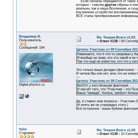
Если сигналы передаются от таких же 
которых - совсем
другие
образы и пон
реальны, как и наша Вселенная, и сущ
внутреннее устройство воспринимающе
ВСЕ этапы преобразования информации
Владимир И.
Re: Теория Всего v1.03
Пользователь
«
Ответ #138 :
09 Сентября
Сообщений: 184
Цитата: Участник от 09 Сентября 2012
Намекаете, что я что-то своровал у К
Я вообще не знаю, кто это такой и не ч
Так что ещё не известно, кто что у ког
Это только ваши догадки (фантазии) - 
И читали Вы или нет, мне это не извест
---
Цитата: Участник от 09 Сентября 2012
Digital physics.ru
ВоООт у кого больная фантазия...
И насчёт того, что "Участник - это Пуз
Ваша "правда", Kostya, требует больш
Да, я ставил знак вопроса - Участник (
(И опять же не утверждал этого.)
Всё остальное - ваши буйная фантазия
folor
Re: Теория Всего v1.03
Старожил
«
Ответ #139 :
10 Сентября