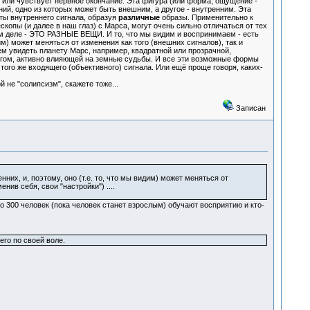
з или чувствует нервное окончание. Эта фигура (или форма, ощущение -
ий, одно из которых может быть внешним, а другое - внутренним. Эта
оты внутреннего сигнала, образуя
различные
образы. Применительно к
опы (и далее в наш глаз) с Марса, могут очень сильно отличаться от тех
ом деле - ЭТО РАЗНЫЕ ВЕЩИ. И то, что мы видим и воспринимаем - есть
идим) может меняться от изменения как того (внешних сигналов), так и
жем увидеть планету Марс, например, квадратной или прозрачной,
богом, активно влияющей на земные судьбы. И все эти возможные формы
 того же входящего (объективного) сигнала. Или ещё проще говоря, каких-
не "солипсизм", скажете тоже...
Записан
них, и, поэтому, оно (т.е. то, что мы видим) может меняться от
нив себя, свои "настройки") ....
ло 300 человек (пока человек станет взрослым) обучают восприятию и кто-
го по своей воле.