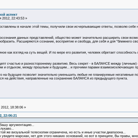
ной аспект
 2012, 22:43:53 »
оставлены в начале этой темы, получили свои исчерпывающие ответы, позволю себе н
ре осознания данных представлений, общество может значительно расширить свои возмо
образить. Расширяются сознание, восприятие и свобода, для себя и для "ближнего сво
ное как взгляд на суть вещей. И по мере его развития, человек обретает способность
ецепт счастью и разностороннему развитию. Весь секрет - в БАЛАНСЕ между (личным
дом и отдыхом, между прошлым и будущим... и прочими парами взаимоисключающих п
о на будущее позволит значительно уменьшить любые не планируемые негативные после
ся на действия, направленные на сохранение БАЛАНСА из предыдущего пункта.
2012, 18:38:06 »
, 22:06:21
 Вашу аргументацию...
лукаво...
той же визуальной телескопии ограничена, но есть и иные участки диапазона...
ы увидите марсиан, нет для этого никаких оснований, но вот в принципе, Вы правы, 