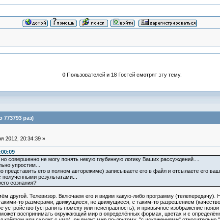
0 Пользователей и 18 Гостей смотрят эту тему.
 773793 раз)
 2012, 20:34:39 »
:00:09
но совершенно не могу понять некую глубинную логику Ваших рассуждений....
ьно упростим...
о представить его в полном авторежиме) записываете его в файл и отсылаете его ваше
 полученными результатами...
оего сознания?
 другой. Телевизор. Включаем его и видим какую-либо программу (телепередачу). Н
 такими-то размерами, движущиеся, не движущиеся, с таким-то разрешением (качеством
е устройство (устранить помеху или неисправность), и привычное изображение появит
н может воспринимать окружающий мир в определённых формах, цветах и с определённ
од кайфом или сходит с ума), он видит мир по-другому, "с искажениями" относительно 