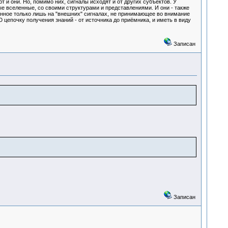
 и они. Но, помимо них, сигналы исходят и от других субъектов. У
е вселенные, со своими структурами и представлениями. И они - также
анное только лишь на "внешних" сигналах, не принимающее во внимание
епочку получения знаний - от источника до приёмника, и иметь в виду
Записан
Записан