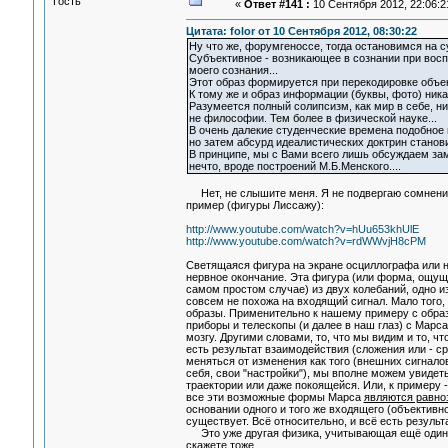
Гость
«
Ответ #141 :
10 Сентября 2012, 22:06:2
Цитата: folor от 10 Сентября 2012, 08:30:22
Ну что же, форумгеноссе, тогда остановимся на с
Субъективное - возникающее в сознании при вос
моего сознания...
Этот образ формируется при перекодировке объек
К тому же и образ информации (буквы, фото) никак
Разумеется полный солипсизм, как мир в себе, ни
не философии. Тем более в физической науке...
В очень далекие студенческие времена подобное 
но затем абсурд идеалистических доктрин станов
В принципе, мы с Вами всего лишь обсуждаем зам
нечто, вроде построений М.Б.Менского....
Нет, не слышите меня. Я не подвергаю сомнению 
пример (фигуры Лиссажу):
http://www.youtube.com/watch?v=hUu653khUlE
http://www.youtube.com/watch?v=rdWWvjH8cPM
Светящаяся фигура на экране осциллографа или на
нервное окончание. Эта фигура (или форма, ощуще
самом простом случае) из двух колебаний, одно из
совсем не похожа на входящий сигнал. Мало того,
образы. Применительно к нашему примеру с образ
приборы и телескопы (и далее в наш глаз) с Марс
мозгу. Другими словами, то, что мы видим и то, 
есть результат взаимодействия (сложения или - с
меняться от изменения как того (внешних сигналов)
себя, свои "настройки"), мы вполне можем увидет
траектории или даже покоящейся. Или, к примеру
все эти возможные формы Марса
являются равн
основании одного и того же входящего (объективн
существует. Всё относительно, и всё есть результ
Это уже другая физика, учитывающая ещё один ва
скажете тоже...