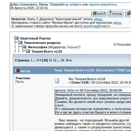
Добро пожаловать,
Гость
. Пожалуйста,
войдите
или
зарегистрируйтесь
.
08 Августа 2026, 12:02:41
Новости:
Книгу С.Доронина "Квантовая магия" читать
здесь
Материалы старого сайта "Физика Магии" доступны для просмотра
здесь
О замеченных глюках просьба писать на почту
quantmag@mail.ru
Квантовый Портал
Тематические разделы
0 Пользоват
Философия
(Модератор:
Корнак7
)
Теория Всего v1.03
Страниц:
1
...
8
9
[
10
]
11
12
...
26
Все
Тема: Теория Всего v1.03 (Прочитано 775927 ра
Автор
Участник
Re: Теория Всего v1.03
Гость
«
Ответ #135 :
09 Сентября 2012, 20:34:3
Цитата: folor от 09 Сентября 2012, 20:00:09
Уважаемый коллега, прошу прощения, но совершен
Давайте, форумгеноссе, все максимально упрости
Скажем, Вы делаете некий опыт (можно представи
слуге....
Я с немалым интересом знакомлюсь с полученным
Ну и где же здесь участие Вашего и моего сознан
Ваш пример - не подходящий. Возьмём другой. Т
можем наблюдать такие-то предметы (объекты, суб
движущиеся, с таким-то разрешением (качеством), 
отрегулировать данное устройство (устранить пом