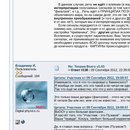
В данном случае, речь
не идёт
о влиянии (в ва
интерпретации
получаемых сигналов (в том числ
"фильтров", и т.д... Речь идёт о ПРИНЦИПАХ ПОЗН
объективного мира, но на самом деле, это не так.
внутренних преобразований
(и того и другого
В
и от них ли?), которые мы и интерпретируем в меру 
Если сигналы передаются от таких же существ, ка
помимо них, сигналы исходят и от других субъект
настройка "приёмника". Это -
другие
целые вселен
Вселенная, и существуют параллельно. Ваш "мульт
сигналах, не принимающее во внимание внутренн
необходимо учитывать ВСЮ цепочку получения зна
до конечного продукта - КАРТИНЫ происходящего 
Владимир И.
Re: Теория Всего v1.03
Пользователь
«
Ответ #138 :
09 Сентября 2012, 22:39:0
Сообщений: 184
Цитата: Участник от 09 Сентября 2012, 19:00:57
Намекаете, что я что-то своровал у Каминского?
Я вообще не знаю, кто это такой и не читал ни одн
Так что ещё не известно, кто что у кого своровал.
Это только ваши догадки (фантазии) - этого не утв
И читали Вы или нет, мне это не известно ... это 
---
Цитата: Участник от 09 Сентября 2012, 19:00:57
Digital physics.ru
ВоООт у кого больная фантазия...
И насчёт того, что "Участник - это Пузиков" - анал
Ваша "правда", Kostya, требует большой корректи
Да, я ставил знак вопроса - Участник (Пузиков?)