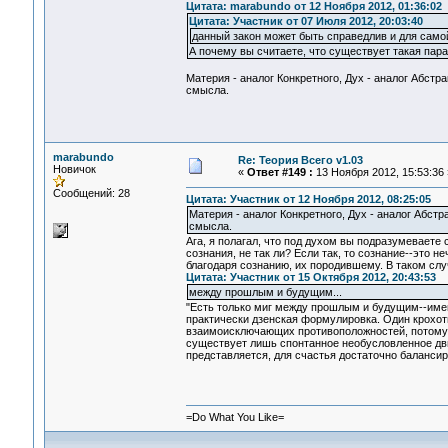
Цитата: marabundo от 12 Ноября 2012, 01:36:02
Цитата: Участник от 07 Июля 2012, 20:03:40
данный закон может быть справедлив и для само
А почему вы считаете, что существует такая пара
Материя - аналог Конкретного, Дух - аналог Абстра
смысла.
marabundo
Re: Теория Всего v1.03
Новичок
«
Ответ #149 :
13 Ноября 2012, 15:53:36 
Сообщений: 28
Цитата: Участник от 12 Ноября 2012, 08:25:05
Материя - аналог Конкретного, Дух - аналог Абстр
смысла.
Ага, я полагал, что под духом вы подразумеваете 
сознания, не так ли? Если так, то сознание--это 
благодаря сознанию, их породившему. В таком слу
Цитата: Участник от 15 Октября 2012, 20:43:53
между прошлым и будущим...
"Есть только миг между прошлым и будущим--имен
практически дзенская формулировка. Один крохотн
взаимоисключающих противоположностей, потому ч
существует лишь спонтанное необусловленное движ
представляется, для счастья достаточно баланси
=Do What You Like=