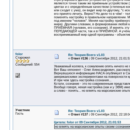
является точно таким же приёмным устройством 
цветах и с определённым качеством (степенью кон
или сходит с ума), он видит мир по-другому, "с и
его принято лечить. Верно? Но дело-то в чём! - т
поменять настройку в правильном направлении. М
под именем "человек". Меняя настройку приёмного
мира). Другими словами, в формировании любой к
ПРИЁМНАЯ (человек, его сознание). И менять эту
ПЕРЕДАЮЩЕЙ части, так и в ПРИЁМНОЙ. А учёные 
воспринимаемый мир одной программы - объектив
folor
Re: Теория Всего v1.03
Старожил
«
Ответ #136 :
09 Сентября 2012, 21:01:5
Сообщений: 554
Уважаемый коллега, к сожалению опять ничего не п
Вот Ваш оппонент - Олег Александрович, рассматр
Вернувшуюся информацию НАСА опубликует в Сае
американскими экспериментами на поверхности кр
И при чем здесь настройка сознания...
Кстати, сознание - это по современным представл
Вообще говоря, некая настройка (как и у ЭВМ) име
а слово - понять... но влиять на марсианские опыт
Участник
Re: Теория Всего v1.03
Гость
«
Ответ #137 :
09 Сентября 2012, 22:18:0
Цитата: folor от 09 Сентября 2012, 21:01:53
но влиять на марсианские опыты своим сознанием.