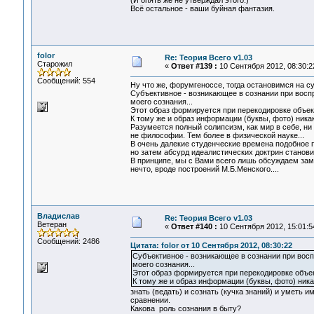
(И опять же не утверждал этого.)
Всё остальное - ваши буйная фантазия.
folor
Re: Теория Всего v1.03
Старожил
«
Ответ #139 :
10 Сентября 2012, 08:30:2
Сообщений: 554
Ну что же, форумгеноссе, тогда остановимся на с
Субъективное - возникающее в сознании при восп
моего сознания...
Этот образ формируется при перекодировке объек
К тому же и образ информации (буквы, фото) никак 
Разумеется полный солипсизм, как мир в себе, ни 
не философии. Тем более в физической науке...
В очень далекие студенческие времена подобное 
но затем абсурд идеалистических доктрин станови
В принципе, мы с Вами всего лишь обсуждаем замы
нечто, вроде построений М.Б.Менского....
Владислав
Re: Теория Всего v1.03
Ветеран
«
Ответ #140 :
10 Сентября 2012, 15:01:5
Сообщений: 2486
Цитата: folor от 10 Сентября 2012, 08:30:22
Субъективное - возникающее в сознании при вос
моего сознания...
Этот образ формируется при перекодировке объек
К тому же и образ информации (буквы, фото) никак
знать (ведать) и сознать (кучка знаний) и уметь 
сравнении.
Какова роль сознания в быту?