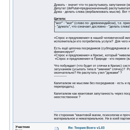
Думать - значит что-то распутывать запутанное (кв
Депутат (dePutat=предназначенный) распутыватал
Дума - делать слова (вербализовать мысли). Вот т
Цитата:
"мот" - "мат" (слово по- древнеиндийски), т.е. 
- "думать", что означает дословно - "делать слова"
«Спрос и предложение» в нашей человеческой жизн
исполнитель)и кто потребитель услуги? Для чего 
Есть ещё цепочка посредников (субподрядчиков и 
финансирует".
«Спрос и предложение» и Кризис, который "нивелир
«Спрос и предложение» в Природе - кто первее (ва
Что побуждает (что будит от спячки в Кризис) сис
затуханием (усыпать типа в "зимнюю" спячку)? Ро
окончательно? Не распутать узел "думами" ?
-----------
Капитализм не мыслим без посредников - есть и п
перепродать).
Капитализм как квантовая запутанность через пос
неестественное ?
Не сторонник "квантовой магии, психологии и проч
материальное и нематериальное. Ни в коей партии
Участник
Re: Теория Всего v1.03