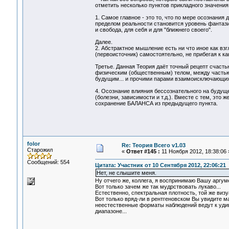
отметить несколько пунктов прикладного значения
1. Самое главное - это то, что по мере осознани
пределом реальности становится уровень фантазий
и свобода, для себя и для "ближнего своего".
Далее.
2. Абстрактное мышление есть ни что иное как взг
(первоисточник) самостоятельно, не прибегая к к
Третье. Данная Теория даёт точный рецепт счаст
физическим (общественным) телом, между частью
будущим... и прочими парами взаимоисключающих
4. Осознание влияния бессознательного на буду
(болезни, зависимости и т.д.). Вместе с тем, это
сохранение БАЛАНСА из предыдущего пункта.
folor
Re: Теория Всего v1.03
Старожил
«
Ответ #145 :
11 Ноября 2012, 18:38:06 
Сообщений: 554
Цитата: Участник от 10 Сентября 2012, 22:06:21
Нет, не слышите меня.
Ну отчего же, коллега, я воспринимаю Вашу аргум
Вот только зачем же так мудрствовать лукаво...
Естественно, спектральная плотность, той же визу
Вот только вряд-ли в рентгеновском Вы увидите ма
неестественные форматы наблюдений ведут к удив
диапазоне...