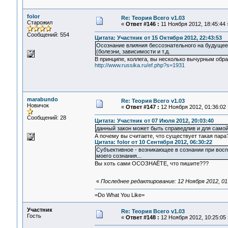
folor
Re: Теория Всего v1.03
Старожил
«
Ответ #146 :
11 Ноября 2012, 18:45:44 
Сообщений: 554
Цитата: Участник от 15 Октября 2012, 22:43:53
Осознание влияния бессознательного на будущее
(болезни, зависимости и т.д.
В принципе, коллега, вы несколько вычурным обр
http://www.russika.ru/ef.php?s=1931
marabundo
Re: Теория Всего v1.03
Новичок
«
Ответ #147 :
12 Ноября 2012, 01:36:02 
Сообщений: 28
Цитата: Участник от 07 Июля 2012, 20:03:40
данный закон может быть справедлив и для самой
А почему вы считаете, что существует такая пара
Цитата: folor от 10 Сентября 2012, 06:30:22
Субъективное - возникающее в сознании при вос
моего сознания...
Вы хоть сами ОСОЗНАЁТЕ, что пишите???
«
Последнее редактирование: 12 Ноября 2012, 01
=Do What You Like=
Участник
Re: Теория Всего v1.03
Гость
«
Ответ #148 :
12 Ноября 2012, 10:25:05 