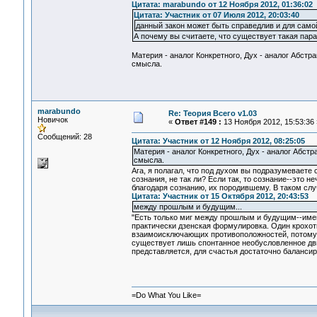
Цитата: marabundo от 12 Ноября 2012, 01:36:02
Цитата: Участник от 07 Июля 2012, 20:03:40
данный закон может быть справедлив и для само
А почему вы считаете, что существует такая пара
Материя - аналог Конкретного, Дух - аналог Абстра
смысла.
marabundo
Re: Теория Всего v1.03
Новичок
«
Ответ #149 :
13 Ноября 2012, 15:53:36 
Сообщений: 28
Цитата: Участник от 12 Ноября 2012, 08:25:05
Материя - аналог Конкретного, Дух - аналог Абстр
смысла.
Ага, я полагал, что под духом вы подразумеваете 
сознания, не так ли? Если так, то сознание--это 
благодаря сознанию, их породившему. В таком слу
Цитата: Участник от 15 Октября 2012, 20:43:53
между прошлым и будущим...
"Есть только миг между прошлым и будущим--имен
практически дзенская формулировка. Один крохотн
взаимоисключающих противоположностей, потому ч
существует лишь спонтанное необусловленное движ
представляется, для счастья достаточно баланси
=Do What You Like=