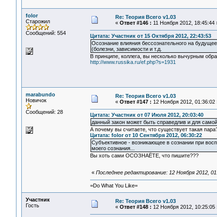
folor
Re: Теория Всего v1.03
Старожил
«
Ответ #146 :
11 Ноября 2012, 18:45:44 
Сообщений: 554
Цитата: Участник от 15 Октября 2012, 22:43:53
Осознание влияния бессознательного на будущее
(болезни, зависимости и т.д.
В принципе, коллега, вы несколько вычурным обр
http://www.russika.ru/ef.php?s=1931
marabundo
Re: Теория Всего v1.03
Новичок
«
Ответ #147 :
12 Ноября 2012, 01:36:02 
Сообщений: 28
Цитата: Участник от 07 Июля 2012, 20:03:40
данный закон может быть справедлив и для самой
А почему вы считаете, что существует такая пара
Цитата: folor от 10 Сентября 2012, 06:30:22
Субъективное - возникающее в сознании при вос
моего сознания...
Вы хоть сами ОСОЗНАЁТЕ, что пишите???
«
Последнее редактирование: 12 Ноября 2012, 01
=Do What You Like=
Участник
Re: Теория Всего v1.03
Гость
«
Ответ #148 :
12 Ноября 2012, 10:25:05 