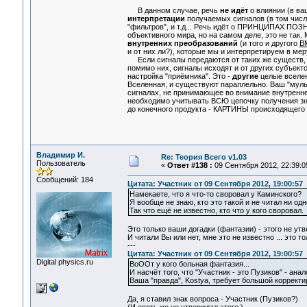
В данном случае, речь
не идёт
о влиянии (в ва
интерпретации
получаемых сигналов (в том числ
"фильтров", и т.д... Речь идёт о ПРИНЦИПАХ ПОЗН
объективного мира, но на самом деле, это не так.
внутренних преобразований
(и того и другого
В
и от них ли?), которые мы и интерпретируем в меру 
Если сигналы передаются от таких же существ, ка
помимо них, сигналы исходят и от других субъект
настройка "приёмника". Это -
другие
целые вселен
Вселенная, и существуют параллельно. Ваш "мульт
сигналах, не принимающее во внимание внутренн
необходимо учитывать ВСЮ цепочку получения зна
до конечного продукта - КАРТИНЫ происходящего 
Владимир И.
Re: Теория Всего v1.03
Пользователь
«
Ответ #138 :
09 Сентября 2012, 22:39:0
Сообщений: 184
Цитата: Участник от 09 Сентября 2012, 19:00:57
Намекаете, что я что-то своровал у Каминского?
Я вообще не знаю, кто это такой и не читал ни одн
Так что ещё не известно, кто что у кого своровал.
Это только ваши догадки (фантазии) - этого не утв
И читали Вы или нет, мне это не известно ... это 
---
Цитата: Участник от 09 Сентября 2012, 19:00:57
Digital physics.ru
ВоООт у кого больная фантазия...
И насчёт того, что "Участник - это Пузиков" - анал
Ваша "правда", Kostya, требует большой корректи
Да, я ставил знак вопроса - Участник (Пузиков?)