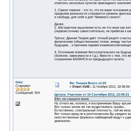
отметить несколько пунктов прикладного значения
1. Самое главное - это то, что по мере осознани
пределом реальности становится уровень фантазий
и свобода, для себя и для "ближнего своего".
Далее.
2. Абстрактное мышление есть ни что иное как взг
(первоисточник) самостоятельно, не прибегая к к
Третье. Данная Теория даёт точный рецепт счаст
физическим (общественным) телом, между частью
будущим... и прочими парами взаимоисключающих
4. Осознание влияния бессознательного на буду
(болезни, зависимости и т.д.). Вместе с тем, это
сохранение БАЛАНСА из предыдущего пункта.
folor
Re: Теория Всего v1.03
Старожил
«
Ответ #145 :
11 Ноября 2012, 18:38:06 
Сообщений: 554
Цитата: Участник от 10 Сентября 2012, 22:06:21
Нет, не слышите меня.
Ну отчего же, коллега, я воспринимаю Вашу аргум
Вот только зачем же так мудрствовать лукаво...
Естественно, спектральная плотность, той же визу
Вот только вряд-ли в рентгеновском Вы увидите ма
неестественные форматы наблюдений ведут к удив
диапазоне...