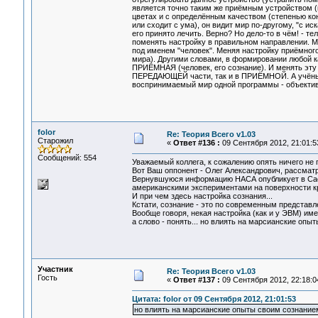
является точно таким же приёмным устройством 
цветах и с определённым качеством (степенью кон
или сходит с ума), он видит мир по-другому, "с и
его принято лечить. Верно? Но дело-то в чём! - т
поменять настройку в правильном направлении. М
под именем "человек". Меняя настройку приёмного
мира). Другими словами, в формировании любой к
ПРИЁМНАЯ (человек, его сознание). И менять эту
ПЕРЕДАЮЩЕЙ части, так и в ПРИЁМНОЙ. А учёные 
воспринимаемый мир одной программы - объектив
folor
Re: Теория Всего v1.03
Старожил
«
Ответ #136 :
09 Сентября 2012, 21:01:5
Сообщений: 554
Уважаемый коллега, к сожалению опять ничего не п
Вот Ваш оппонент - Олег Александрович, рассматр
Вернувшуюся информацию НАСА опубликует в Сае
американскими экспериментами на поверхности кр
И при чем здесь настройка сознания...
Кстати, сознание - это по современным представл
Вообще говоря, некая настройка (как и у ЭВМ) име
а слово - понять... но влиять на марсианские опыт
Участник
Re: Теория Всего v1.03
Гость
«
Ответ #137 :
09 Сентября 2012, 22:18:0
Цитата: folor от 09 Сентября 2012, 21:01:53
но влиять на марсианские опыты своим сознанием.