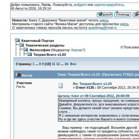
Добро пожаловать,
Гость
. Пожалуйста,
войдите
или
зарегистрируйтесь
.
06 Августа 2026, 16:29:14
Новости:
Книгу С.Доронина "Квантовая магия" читать
здесь
Материалы старого сайта "Физика Магии" доступны для просмотра
здесь
О замеченных глюках просьба писать на почту
quantmag@mail.ru
Квантовый Портал
Тематические разделы
0 Пользоват
Философия
(Модератор:
Корнак7
)
Теория Всего v1.03
Страниц:
1
...
8
9
[
10
]
11
12
...
26
Все
Тема: Теория Всего v1.03 (Прочитано 773521 ра
Автор
Участник
Re: Теория Всего v1.03
Гость
«
Ответ #135 :
09 Сентября 2012, 20:34:3
Цитата: folor от 09 Сентября 2012, 20:00:09
Уважаемый коллега, прошу прощения, но совершен
Давайте, форумгеноссе, все максимально упрости
Скажем, Вы делаете некий опыт (можно представи
слуге....
Я с немалым интересом знакомлюсь с полученным
Ну и где же здесь участие Вашего и моего сознан
Ваш пример - не подходящий. Возьмём другой. Т
можем наблюдать такие-то предметы (объекты, суб
движущиеся, с таким-то разрешением (качеством), 
отрегулировать данное устройство (устранить пом