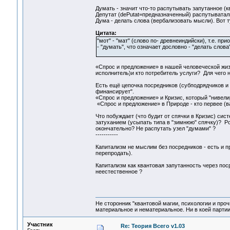
Думать - значит что-то распутывать запутанное (кв
Депутат (dePutat=предназначенный) распутыватал
Дума - делать слова (вербализовать мысли). Вот т
Цитата:
"мот" - "мат" (слово по- древнеиндийски), т.е. 
- "думать", что означает дословно - "делать слова"
«Спрос и предложение» в нашей человеческой жизн
исполнитель)и кто потребитель услуги? Для чего 
Есть ещё цепочка посредников (субподрядчиков и 
финансирует".
«Спрос и предложение» и Кризис, который "нивелир
«Спрос и предложение» в Природе - кто первее (ва
Что побуждает (что будит от спячки в Кризис) сис
затуханием (усыпать типа в "зимнюю" спячку)? Ро
окончательно? Не распутать узел "думами" ?
-----------
Капитализм не мыслим без посредников - есть и п
перепродать).
Капитализм как квантовая запутанность через пос
неестественное ?
Не сторонник "квантовой магии, психологии и проч
материальное и нематериальное. Ни в коей партии
Участник
Re: Теория Всего v1.03