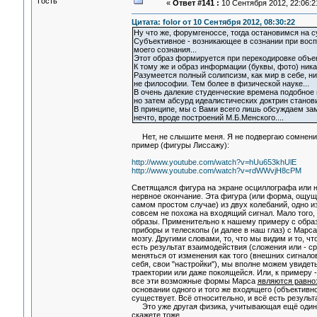
Гость
«
Ответ #141 :
10 Сентября 2012, 22:06:2
Цитата: folor от 10 Сентября 2012, 08:30:22
Ну что же, форумгеноссе, тогда остановимся на с
Субъективное - возникающее в сознании при вос
моего сознания...
Этот образ формируется при перекодировке объек
К тому же и образ информации (буквы, фото) никак
Разумеется полный солипсизм, как мир в себе, ни
не философии. Тем более в физической науке...
В очень далекие студенческие времена подобное 
но затем абсурд идеалистических доктрин станов
В принципе, мы с Вами всего лишь обсуждаем зам
нечто, вроде построений М.Б.Менского....
Нет, не слышите меня. Я не подвергаю сомнению 
пример (фигуры Лиссажу):
http://www.youtube.com/watch?v=hUu653khUlE
http://www.youtube.com/watch?v=rdWWvjH8cPM
Светящаяся фигура на экране осциллографа или на
нервное окончание. Эта фигура (или форма, ощуще
самом простом случае) из двух колебаний, одно из
совсем не похожа на входящий сигнал. Мало того,
образы. Применительно к нашему примеру с образ
приборы и телескопы (и далее в наш глаз) с Марс
мозгу. Другими словами, то, что мы видим и то, 
есть результат взаимодействия (сложения или - с
меняться от изменения как того (внешних сигналов)
себя, свои "настройки"), мы вполне можем увидет
траектории или даже покоящейся. Или, к примеру
все эти возможные формы Марса
являются равн
основании одного и того же входящего (объективн
существует. Всё относительно, и всё есть результ
Это уже другая физика, учитывающая ещё один ва
скажете тоже...