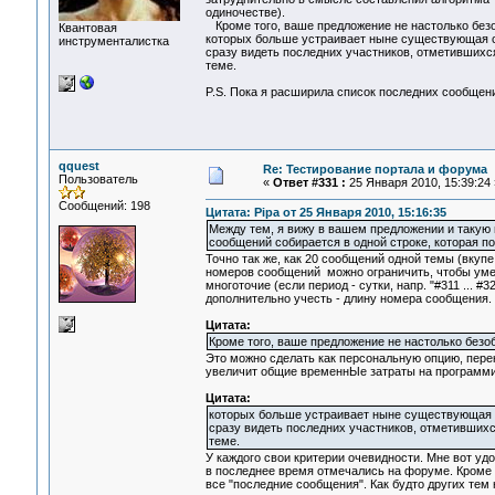
одиночестве).
Кроме того, ваше предложение не настолько безоб
Квантовая
которых больше устраивает ныне существующая си
инструменталистка
сразу видеть последних участников, отметившихся
теме.
P.S. Пока я расширила список последних сообще
qquest
Re: Тестирование портала и форума
Пользователь
«
Ответ #331 :
25 Января 2010, 15:39:24 
Сообщений: 198
Цитата: Pipa от 25 Января 2010, 15:16:35
Между тем, я вижу в вашем предложении и такую п
сообщений собирается в одной строке, которая п
Точно так же, как 20 сообщений одной темы (вкупе
номеров сообщений можно ограничить, чтобы умещ
многоточие (если период - сутки, напр. "#311 ... 
дополнительно учесть - длину номера сообщения. 
Цитата:
Кроме того, ваше предложение не настолько безо
Это можно сделать как персональную опцию, пере
увеличит общие временнЫе затраты на программи
Цитата:
которых больше устраивает ныне существующая с
сразу видеть последних участников, отметившихс
теме.
У каждого свои критерии очевидности. Мне вот уд
в последнее время отмечались на форуме. Кроме т
все "последние сообщения". Как будто других тем