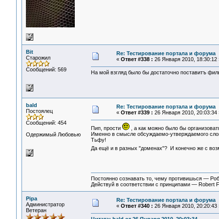
Bit
Re: Тестирование портала и форума
Старожил
«
Ответ #338 :
26 Января 2010, 18:30:12 
Сообщений: 569
На мой взгляд было бы достаточно поставитъ фил
bald
Re: Тестирование портала и форума
Постоялец
«
Ответ #339 :
26 Января 2010, 20:03:34 
Сообщений: 454
Пип, прости
, а как можно было бы организоват
Именно в смысле обсуждаемо-утверждаемого сло
Одержимый Любовью
Тьфу!
Да ещё и в разных "доменах"? И конечно же с во
Постоянно сознавать то, чему противишься — Ро
Действуй в соответствии с принципами — Robert 
Pipa
Re: Тестирование портала и форума
Администратор
«
Ответ #340 :
26 Января 2010, 20:20:43 
Ветеран