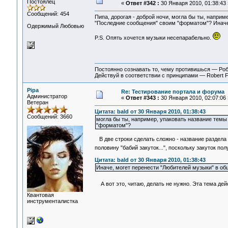
Постоялец
«
Ответ #342 :
30 Января 2010, 01:38:43 
Сообщений: 454
Пипа, дорогая - доброй ночи, могла бы ты, наприме
"Последние сообщения" своим "форматом"? Иначе,
Одержимый Любовью
P.S. Опять хочется музыки несепарабельно.
Постоянно сознавать то, чему противишься — Ро
Действуй в соответствии с принципами — Robert 
Pipa
Re: Тестирование портала и форума
Администратор
«
Ответ #343 :
30 Января 2010, 02:07:06 
Ветеран
Цитата: bald от 30 Января 2010, 01:38:43
Сообщений: 3660
могла бы ты, например, упаковать название темы 
"форматом"?
В две строки сделать сложно - название раздела н
половину "бабий закуток...", поскольку закуток п
Цитата: bald от 30 Января 2010, 01:38:43
Иначе, могет перенести "Любителей музыки" в об
А вот это, читаю, делать не нужно. Эта тема дей
Квантовая
инструменталистка