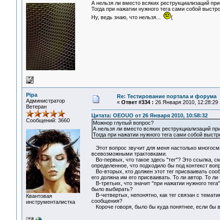
А нельзя ли вместо всяких реструкциализаций пр
Тогда при нажатии нужного тега сами собой выст
Ну, ведь знаю, что нельзя...
(
Pipa
Re: Тестирование портала и форума
Администратор
«
Ответ #334 :
26 Января 2010, 12:28:29 
Ветеран
Цитата: OEOUO от 26 Января 2010, 10:58:32
Сообщений: 3660
Можнор глупый вопрос?
А нельзя ли вместо всяких реструкциализаций пр
Тогда при нажатии нужного тега сами собой выст
Этот вопрос звучит для меня настолько многосмысл
всевозможными трактовками.
Во-первых, что такое здесь "тег"? Это ссылка, сма
определенное, что подходило бы под контекст воп
Во-вторых, кто должен этот тег присваивать сооб
его должна им его присваивать. То ли автор. То ли 
В-третьих, что значит "при нажатии нужного тега
было выбирать?
В-четвертых, непонятно, как тег связан с тематик
Квантовая
сообщения?
инструменталистка
Короче говоря, было бы куда понятнее, если бы