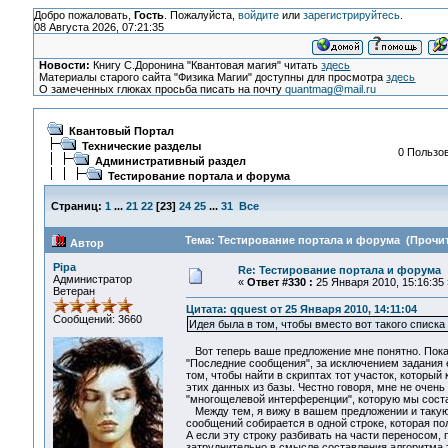
Добро пожаловать,
Гость
. Пожалуйста,
войдите
или
зарегистрируйтесь
.
08 Августа 2026, 07:21:35
Новости:
Книгу С.Доронина "Квантовая магия" читать
здесь
Материалы старого сайта "Физика Магии" доступны для просмотра
здесь
О замеченных глюках просьба писать на почту
quantmag@mail.ru
Квантовый Портал
Технические разделы
0 Пользов
Административный раздел
Тестирование портала и форума
Страниц:
1
...
21
22
[
23
]
24
25
...
31
Все
Тема: Тестирование портала и форума (Прочит
Автор
Pipa
Re: Тестирование портала и форума
Администратор
«
Ответ #330 :
25 Января 2010, 15:16:35 
Ветеран
Цитата: qquest от 25 Января 2010, 14:11:04
Сообщений: 3660
Идея была в том, чтобы вместо вот такого списка 
Вот теперь ваше предложение мне понятно. Пока 
"Последние сообщения", за исключением задания ег
том, чтобы найти в скриптах тот участок, который
этих данных из базы. Честно говоря, мне не очен
"многощелевой интерференции", которую мы состав
Между тем, я вижу в вашем предложении и такую п
сообщений собирается в одной строке, которая по
А если эту строку разбивать на части переносом, 
затруднительно в смысле составления алгоритма т