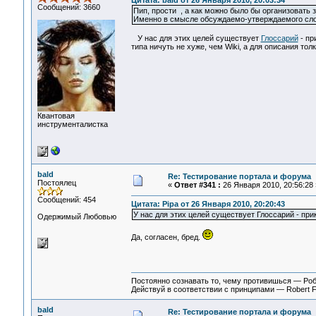
Цитата: bald от 26 Января 2010, 20:03:34
Сообщений: 3660
Пип, прости , а как можно было бы организовать 
Именно в смысле обсуждаемо-утверждаемого сло
У нас для этих целей существует
Глоссарий
- пр
типа ничуть не хуже, чем Wiki, а для описания тол
Квантовая
инструменталистка
bald
Re: Тестирование портала и форума
Постоялец
«
Ответ #341 :
26 Января 2010, 20:56:28 
Сообщений: 454
Цитата: Pipa от 26 Января 2010, 20:20:43
У нас для этих целей существует Глоссарий - пр
Одержимый Любовью
Да, согласен, бред.
Постоянно сознавать то, чему противишься — Ро
Действуй в соответствии с принципами — Robert 
bald
Re: Тестирование портала и форума