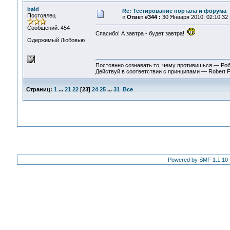
bald
Re: Тестирование портала и форума
Постоялец
«
Ответ #344 :
30 Января 2010, 02:10:32 
Сообщений: 454
Спасибо! А завтра - будет завтра!
Одержимый Любовью
Постоянно сознавать то, чему противишься — Ро
Действуй в соответствии с принципами — Robert 
Страниц:
1
...
21
22
[
23
]
24
25
...
31
Все
Powered by SMF 1.1.10