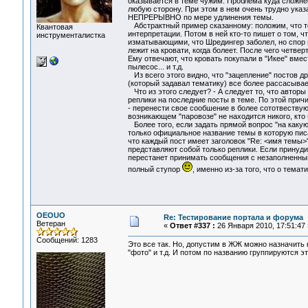
оказывается в теме чужим. Проблема куда сложне
любую сторону. При этом в нем очень трудно указ
НЕПРЕРЫВНО по мере удлинения темы.
Абстрактный пример сказанному: положим, что те
Квантовая
интерпретации. Потом в ней кто-то пишет о том,
инструменталистка
изматывающими, что Шредингер заболел, но спор пр
лежит на кровати, когда болеет. После чего четве
Ему отвечают, что кровать покупали в "Икее" вмес
пылесос... и т.д.
Из всего этого видно, что "зацепление" постов д
(который задавал тематику) все более рассасывае
Что из этого следует? - А следует то, что автор
реплики на последние посты в теме. По этой прич
- перенести свое сообшение в более сототвествующ
возникающем "паровозе" не находится никого, кто
Более того, если задать прямой вопрос "на какую
только официальное название темы в которую писа
что каждый пост имеет заголовок "Re: <имя темы>"
представляют собой только реплики. Если принуд
перестанет принимать сообщения с незаполненным 
полный ступор
, именно из-за того, что о темат
OEOUO
Re: Тестирование портала и форума
Ветеран
«
Ответ #337 :
26 Января 2010, 17:51:47 
Сообщений: 1283
Это все так. Но, допустим в ЖЖ можно назначить к
"фото" и т.д. И потом по названию группируются э