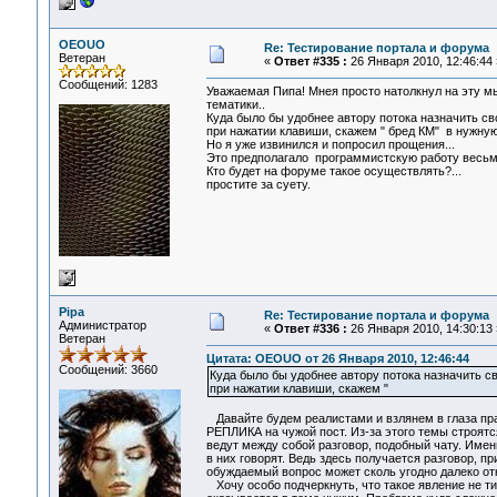
OEOUO
Re: Тестирование портала и форума
Ветеран
«
Ответ #335 :
26 Января 2010, 12:46:44 
Сообщений: 1283
Уважаемая Пипа! Мнея просто натолкнул на эту мыс
тематики..
Куда было бы удобнее автору потока назначить с
при нажатии клавиши, скажем " бред КМ" в нужную
Но я уже извинился и попросил прощения...
Это предполагало программистскую работу весьм
Кто будет на форуме такое осуществлять?...
простите за суету.
Pipa
Re: Тестирование портала и форума
Администратор
«
Ответ #336 :
26 Января 2010, 14:30:13 
Ветеран
Цитата: OEOUO от 26 Января 2010, 12:46:44
Сообщений: 3660
Куда было бы удобнее автору потока назначить с
при нажатии клавиши, скажем "
Давайте будем реалистами и взлянем в глаза прав
РЕПЛИКА на чужой пост. Из-за этого темы строятся
ведут между собой разговор, подобный чату. Имен
в них говорят. Ведь здесь получается разговор, п
обуждаемый вопрос может сколь угодно далеко отк
Хочу особо подчеркнуть, что такое явление не ти