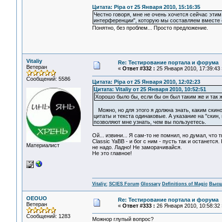
Цитата: Pipa от 25 Января 2010, 15:16:35
Честно говоря, мне не очень хочется сейчас эти
интерференции", которую мы составляем вместе с 
Понятно, без проблем... Просто предложение.
Vitaliy
Re: Тестирование портала и форума
Ветеран
«
Ответ #332 :
25 Января 2010, 17:39:43 
Сообщений: 5586
Цитата: Pipa от 25 Января 2010, 12:02:23
Цитата: Vitaliy от 25 Января 2010, 10:52:51
Хорошо было бы, если бы он был таким же и так
Можно, но для этого я должна знать, каким скин
цитаты и текста одинаковые. А указание на "скин
позволяют мне узнать, чем вы пользуетесь.
Ой... извини... Я сам-то не помнил, но думал, что 
Classic YaBB - и бог с ним - пусть так и останетс
Материалист
не надо. Ладно! Не заморачивайся.
Не это главное!
Vitaliy:
SCIES Forum
Glossary
Definitions of Magic
Высш
OEOUO
Re: Тестирование портала и форума
Ветеран
«
Ответ #333 :
26 Января 2010, 10:58:32 
Сообщений: 1283
Можнор глупый вопрос?