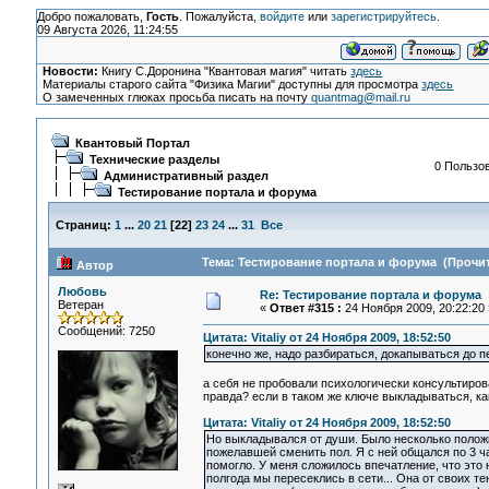
Добро пожаловать,
Гость
. Пожалуйста,
войдите
или
зарегистрируйтесь
.
09 Августа 2026, 11:24:55
Новости:
Книгу С.Доронина "Квантовая магия" читать
здесь
Материалы старого сайта "Физика Магии" доступны для просмотра
здесь
О замеченных глюках просьба писать на почту
quantmag@mail.ru
Квантовый Портал
Технические разделы
0 Пользов
Административный раздел
Тестирование портала и форума
Страниц:
1
...
20
21
[
22
]
23
24
...
31
Все
Тема: Тестирование портала и форума (Прочит
Автор
Любовь
Re: Тестирование портала и форума
Ветеран
«
Ответ #315 :
24 Ноября 2009, 20:22:20 
Сообщений: 7250
Цитата: Vitaliy от 24 Ноября 2009, 18:52:50
конечно же, надо разбираться, докапываться до п
а себя не пробовали психологически консультиров
правда? если в таком же ключе выкладываться, ка
Цитата: Vitaliy от 24 Ноября 2009, 18:52:50
Но выкладывался от души. Было несколько полож
пожелавшей сменить пол. Я с ней общался по 3 ча
помогло. У меня сложилось впечатление, что это 
полгода мы пересеклись в сети... Она от своих те