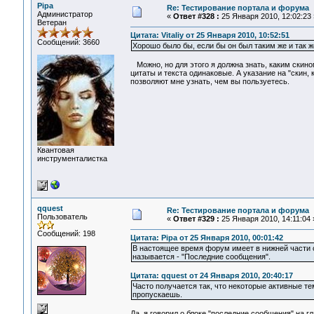
Pipa
Re: Тестирование портала и форума
Администратор
«
Ответ #328 :
25 Января 2010, 12:02:23 
Ветеран
Цитата: Vitaliy от 25 Января 2010, 10:52:51
Сообщений: 3660
Хорошо было бы, если бы он был таким же и так 
Можно, но для этого я должна знать, каким скин
цитаты и текста одинаковые. А указание на "скин,
позволяют мне узнать, чем вы пользуетесь.
Квантовая
инструменталистка
qquest
Re: Тестирование портала и форума
Пользователь
«
Ответ #329 :
25 Января 2010, 14:11:04 
Сообщений: 198
Цитата: Pipa от 25 Января 2010, 00:01:42
В настоящее время форум имеет в нижней части с
называется - "Последние сообщения".
Цитата: qquest от 24 Января 2010, 20:40:17
Часто получается так, что некоторые активные т
пропускаешь.
Да, я говорил о блоке "последние сообщения" на г