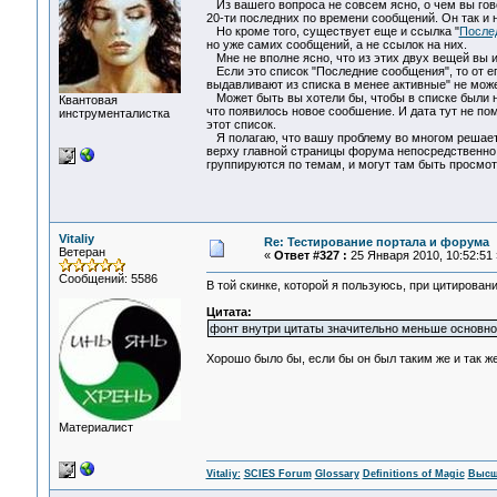
Из вашего вопроса не совсем ясно, о чем вы гов
20-ти последних по времени сообщений. Он так и 
Но кроме того, существует еще и ссылка "
После
но уже самих сообщений, а не ссылок на них.
Мне не вполне ясно, что из этих двух вещей вы и
Если это список "Последние сообщения", то от ег
выдавливают из списка в менее активные" не мож
Может быть вы хотели бы, чтобы в списке были не
Квантовая
что появилось новое сообшение. И дата тут не пом
инструменталистка
этот список.
Я полагаю, что вашу проблему во многом решает 
верху главной страницы форума непосредственно 
группируются по темам, и могут там быть просм
Vitaliy
Re: Тестирование портала и форума
Ветеран
«
Ответ #327 :
25 Января 2010, 10:52:51 
Сообщений: 5586
В той скинке, которой я пользуюсь, при цитировани
Цитата:
фонт внутри цитаты значительно меньше основно
Хорошо было бы, если бы он был таким же и так 
Материалист
Vitaliy:
SCIES Forum
Glossary
Definitions of Magic
Высш