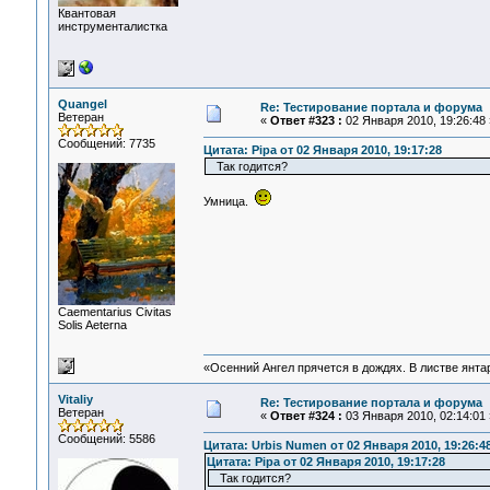
Квантовая
инструменталистка
Quangel
Re: Тестирование портала и форума
Ветеран
«
Ответ #323 :
02 Января 2010, 19:26:48 
Сообщений: 7735
Цитата: Pipa от 02 Января 2010, 19:17:28
Так годится?
Умница.
Сaementarius Civitas
Solis Aeterna
«Осенний Ангел прячется в дождях. В листве янтарн
Vitaliy
Re: Тестирование портала и форума
Ветеран
«
Ответ #324 :
03 Января 2010, 02:14:01 
Сообщений: 5586
Цитата: Urbis Numen от 02 Января 2010, 19:26:4
Цитата: Pipa от 02 Января 2010, 19:17:28
Так годится?