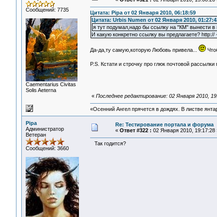
Сообщений: 7735
Цитата: Pipa от 02 Января 2010, 06:18:59
Цитата: Urbis Numen от 02 Января 2010, 01:27:4
я тут подумал,надо бы ссылку на "КМ" вынести в
И какую конкретно ссылку вы предлагаете? http:// 
Да-да,ту самую,которую Любовь привела...
Чтоб
P.S. Кстати и строчку про глюк почтовой рассылки
Сaementarius Civitas
Solis Aeterna
«
Последнее редактирование: 02 Января 2010, 19
«Осенний Ангел прячется в дождях. В листве янтарн
Pipa
Re: Тестирование портала и форума
Администратор
«
Ответ #322 :
02 Января 2010, 19:17:28 
Ветеран
Так годится?
Сообщений: 3660