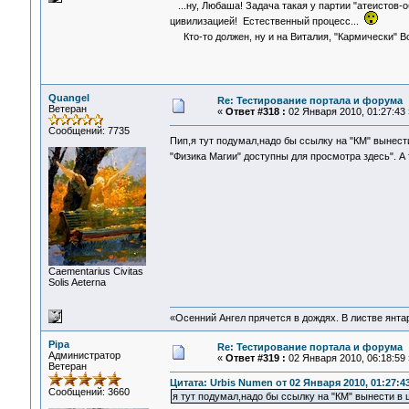
...ну, Любаша! Задача такая у партии "атеистов-о
цивилизацией! Естественный процесс...
Кто-то должен, ну и на Виталия, "Кармически" 
Quangel
Re: Тестирование портала и форума
Ветеран
«
Ответ #318 :
02 Января 2010, 01:27:43 
Сообщений: 7735
Пип,я тут подумал,надо бы ссылку на "КМ" вынест
"Физика Магии" доступны для просмотра здесь". 
Сaementarius Civitas
Solis Aeterna
«Осенний Ангел прячется в дождях. В листве янтарн
Pipa
Re: Тестирование портала и форума
Администратор
«
Ответ #319 :
02 Января 2010, 06:18:59 
Ветеран
Цитата: Urbis Numen от 02 Января 2010, 01:27:4
Сообщений: 3660
я тут подумал,надо бы ссылку на "КМ" вынести в 