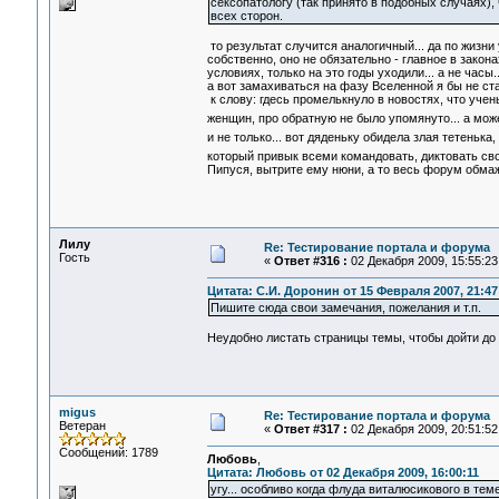
сексопатологу (так принято в подобных случаях),
всех сторон.
то результат случится аналогичный... да по жизни 
собственно, оно не обязательно - главное в зако
условиях, только на это годы уходили... а не часы..
а вот замахиваться на фазу Вселенной я бы не ста
к слову: гдесь промелькнуло в новостях, что уч
женщин, про обратную не было упомянуто... а мож
и не только... вот дяденьку обидела злая тетенька
который привык всеми командовать, диктовать св
Пипуся, вытрите ему нюни, а то весь форум обмаж
Лилу
Re: Тестирование портала и форума
Гость
«
Ответ #316 :
02 Декабря 2009, 15:55:23
Цитата: С.И. Доронин от 15 Февраля 2007, 21:47
Пишите сюда свои замечания, пожелания и т.п.
Неудобно листать страницы темы, чтобы дойти до 
migus
Re: Тестирование портала и форума
Ветеран
«
Ответ #317 :
02 Декабря 2009, 20:51:52
Сообщений: 1789
Любовь
,
Цитата: Любовь от 02 Декабря 2009, 16:00:11
угу... особливо когда флуда виталюсикового в теме