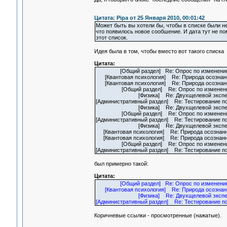
Цитата: Pipa от 25 Января 2010, 00:01:42
Может быть вы хотели бы, чтобы в списке были не
что появилось новое сообшение. И дата тут не по
этот список.
Идея была в том, чтобы вместо вот такого списка
Цитата:
[Общий раздел] Re: Опрос по изменению ст
[Квантовая психология] Re: Природа осознанн
[Квантовая психология] Re: Природа осознанных
[Общий раздел] Re: Опрос по изменению стр
[Физика] Re: Двухщелевой эксперимент и к
[Административный раздел] Re: Тестирование по
[Физика] Re: Двухщелевой эксперимент и 
[Общий раздел] Re: Опрос по изменению ст
[Административный раздел] Re: Тестирование пор
[Физика] Re: Двухщелевой эксперимент и к
[Квантовая психология] Re: Природа осознанн
[Квантовая психология] Re: Природа осознанны
[Общий раздел] Re: Опрос по изменению ст
[Административный раздел] Re: Тестирование по
был примерно такой:
Цитата:
[Общий раздел] Re: Опрос по изменени
[Квантовая психология] Re: Природа осозна
[Физика] Re: Двухщелевой эксп
[Административный раздел] Re: Тестирование п
Коричневые ссылки - просмотренные (нажатые).