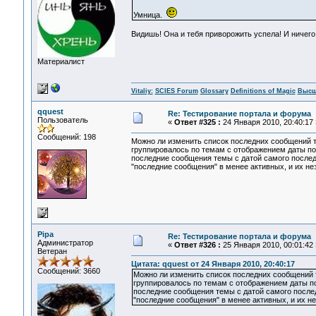
Умница.
Видишь! Она и тебя приворожить успела! И ничего
Материалист
Vitaliy:
SCIES Forum
Glossary
Definitions of Magic
Высш
qquest
Re: Тестирование портала и форума
Пользователь
«
Ответ #325 :
24 Января 2010, 20:40:17 
Сообщений: 198
Можно ли изменить список последних сообщений та
группировалось по темам с отображением даты посл
последние сообщения темы с датой самого послед
"последние сообщения" в менее активных, и их н
Pipa
Re: Тестирование портала и форума
Администратор
«
Ответ #326 :
25 Января 2010, 00:01:42 
Ветеран
Цитата: qquest от 24 Января 2010, 20:40:17
Сообщений: 3660
Можно ли изменить список последних сообщений т
группировалось по темам с отображением даты пос
последние сообщения темы с датой самого послед
"последние сообщения" в менее активных, и их н