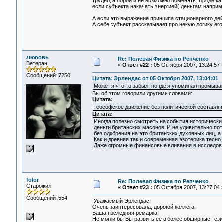
трудно, а порой и не возможно поменять. Вроде к
если субъекта накачать энергией( деньгам наприм
А если это выражение принципа стационарного де
А себе субъект рассказывает про некую логику его
Любовь
Re: Полевая Физика по Репченко
Ветеран
«
Ответ #22 :
05 Октября 2007, 13:24:57 
Сообщений: 7250
Цитата: Эрлендас от 05 Октября 2007, 13:04:01
Может я что то забыл, но где я упоминал промыва
Вы об этом говорили другими словами:
Цитата:
теософское движение без политической составля
Цитата:
Иногда полезно смотреть на события исторически
деньги британских масонов. И не удивительно пот
без одобрения на это британских духовных лиц, а 
Как и древняя так и современная эзотерика тесно
Даже огромные финансовые вливания в исследова
folor
Re: Полевая Физика по Репченко
Старожил
«
Ответ #23 :
05 Октября 2007, 13:27:04 
Сообщений: 554
Уважаемый Эрлендас!
Очень заинтересовала, дорогой коллега,
Ваша последняя ремарка!
Не могли бы Вы развить ее в более обширные тез