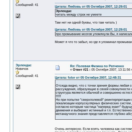
Сообщений: 41
Цитата: Любовь от 05 Октября 2007, 12:29:01
Эрлендас
читать между строк не умеете
Там нет ни одной буквы, что там читать )
Цитата: Любовь от 05 Октября 2007, 12:29:01
про промывание мозгов упомянули Вы, я написала
Может я что то забыл, но где я упоминал промыва
Эрлендас
Re: Полевая Физика по Репченко
Новичок
«
Ответ #21 :
05 Октября 2007, 13:11:56 
Сообщений: 41
Цитата: folor от 05 Октября 2007, 12:48:31
Отсюда видно, что с точки зрения формы любая 
рассуждения, образующие в своей совокупности нек
структура является обычной и совершенно естес
!!!!!!
Но при попытке "сверхполевой" реинтерпретации 
локализации корпускулярных физических систем 
согласно которым частица "наперед знает" будущ
движения и выбирает истинный и т.п. Естественно
метанаучного знания представляется глубоко аб
Очень интересно. Если взять человека как систем