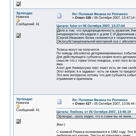
Эрлендас
Re: Полевая Физика по Репченко
Новичок
«
Ответ #26 :
05 Октября 2007, 13:47:14 
Сообщений: 41
Цитата: folor от 05 Октября 2007, 13:27:04
Дело в том, что предопределенность развития У
неоднократно обсуждали с д-ром С.И.Дорониным и
Сергей Иванович более склоняется к теоретическ
Экзосубстанциональной векторной оси с абсолют
Тезисы могут не получится.
По поводу абсолютно детерминированных событии
Для действующего субъекта скорее всего детерми
смысле что с горки точно поедешь, а вот кого встре
яма.
А вот для Универсума черт знает есть ли там свобо
Этот вопрос я и задавал - есть ли какие то предп
Это мне интересно потому что для субъекта событ
отражения и оригинала.
Эрлендас
Re: Полевая Физика по Репченко
Новичок
«
Ответ #27 :
05 Октября 2007, 13:56:44 
Сообщений: 41
Цитата: Любовь от 05 Октября 2007, 13:46:19
Эрлендас, сразу видно, что в совке вы не жили...
Жил )
С книжкой Рериха познакомился в 1982 году. Это 
любители его картин. Тексты встречались реже.