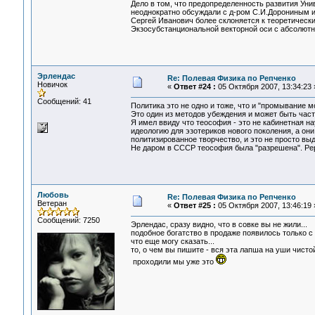
Дело в том, что предопределенность развития Ун
неоднократно обсуждали с д-ром С.И.Дорониным и,
Сергей Иванович более склоняется к теоретическ
Экзосубстанциональной векторной оси с абсолют
Эрлендас
Re: Полевая Физика по Репченко
Новичок
«
Ответ #24 :
05 Октября 2007, 13:34:23 
Сообщений: 41
Политика это не одно и тоже, что и "промывание м
Это один из методов убеждения и может быть част
Я имел ввиду что теософия - это не кабинетная н
идеологию для эзотериков нового поколения, а он
политизированное творчество, и это не просто вы
Не даром в СССР теософия была "разрешена". Ре
Любовь
Re: Полевая Физика по Репченко
Ветеран
«
Ответ #25 :
05 Октября 2007, 13:46:19 
Сообщений: 7250
Эрлендас, сразу видно, что в совке вы не жили...
подобное богатство в продаже появилось только с 
что еще могу сказать...
то, о чем вы пишите - вся эта лапша на уши чисто
проходили мы уже это