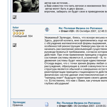
автор как источник...
а Вам известно что-нить вечное и неизменное без
автор могет быть в двух фазах...
впрочем, забирать он будет свое в приведенном вы
folor
Re: Полевая Физика по Репченко
Старожил
«
Ответ #19 :
05 Октября 2007, 12:48:3
Сообщений: 554
Уважаемый Эрлендас, боюсь, что вскоре весьма н
Здесь, дорогой коллега, мне припомнились еще не
с обсуждения математической формы выражения дл
особенностей реконструкции Универсума при ее г
начинать рассматрение револьвенций существенно
руководствоваться требованием, согласно котор
действия. При этом применение принципа стацио
состояния системы является А, а конечной – В, т
движения системы будет некоторая единственная 
Отсюда видно, что с точки зрения формы любая с
рассуждения, образующие в своей совокупности нек
структура является обычной и совершенно естест
реинтерпретации принципа стационарности действ
физических систем данная эпистемологическая ст
"наперед знает" будущую траекторию своего движ
т.п. Естественно, что нам с Вами, как ученым ма
глубоко абсурдным!
Эрлендас
Re: Полевая Физика по Репченко
Новичок
«
Ответ #20 :
05 Октября 2007, 13:04:01 