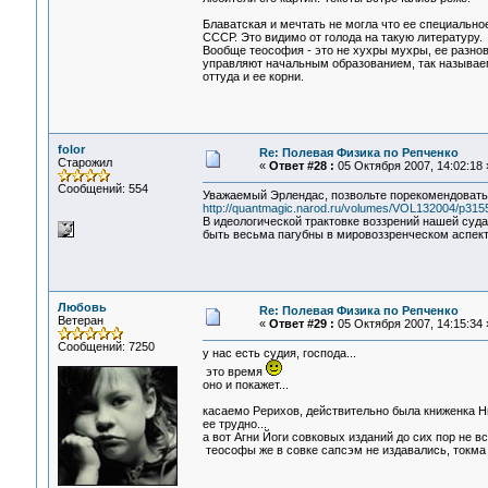
Блаватская и мечтать не могла что ее специально
СССР. Это видимо от голода на такую литературу.
Вообще теософия - это не хухры мухры, ее разно
управляют начальным образованием, так называе
оттуда и ее корни.
folor
Re: Полевая Физика по Репченко
Старожил
«
Ответ #28 :
05 Октября 2007, 14:02:18 
Сообщений: 554
Уважаемый Эрлендас, позвольте порекомендовать
http://quantmagic.narod.ru/volumes/VOL132004/p3155
В идеологической трактовке воззрений нашей суд
быть весьма пагубны в мировоззренческом аспект
Любовь
Re: Полевая Физика по Репченко
Ветеран
«
Ответ #29 :
05 Октября 2007, 14:15:34 
Сообщений: 7250
у нас есть судия, господа...
это время
оно и покажет...
касаемо Рерихов, действительно была книженка Ни
ее трудно...
а вот Агни Йоги совковых изданий до сих пор не вс
теософы же в совке сапсэм не издавались, токма 