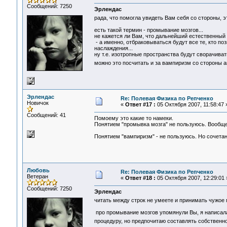
Сообщений: 7250
Эрлендас
рада, что помогла увидеть Вам себя со стороны, 
есть такой термин - промывание мозгов...
не кажется ли Вам, что дальнейший естественный
- а именно, отбраковываться будут все те, кто по
наслаждения...
ну т.е. изотропные пространства будут сворачива
можно это посчитать и за вампиризм со стороны 
Эрлендас
Re: Полевая Физика по Репченко
Новичок
«
Ответ #17 :
05 Октября 2007, 11:58:47 
Сообщений: 41
Помоему это какие то намеки.
Понятием "промывка мозга" не пользуюсь. Вообще
Понятием "вампиризм" - не пользуюсь. Но сочетан
Любовь
Re: Полевая Физика по Репченко
Ветеран
«
Ответ #18 :
05 Октября 2007, 12:29:01 
Сообщений: 7250
Эрлендас
читать между строк не умеете и принимать чужое 
про промывание мозгов упомянули Вы, я написала 
процедуру, но предпочитаю составлять собствен