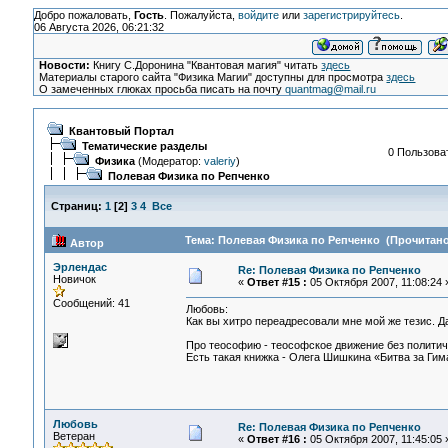
Добро пожаловать,
Гость
. Пожалуйста,
войдите
или
зарегистрируйтесь
.
06 Августа 2026, 06:21:32
Новости:
Книгу С.Доронина "Квантовая магия" читать
здесь
Материалы старого сайта "Физика Магии" доступны для просмотра
здесь
О замеченных глюках просьба писать на почту
quantmag@mail.ru
Квантовый Портал
Тематические разделы
0 Пользоват
Физика
(Модератор:
valeriy
)
Полевая Физика по Репченко
Страниц:
1
[
2
]
3
4
Все
Тема: Полевая Физика по Репченко (Прочитано 
Автор
Эрлендас
Re: Полевая Физика по Репченко
Новичок
«
Ответ #15 :
05 Октября 2007, 11:08:24 
Сообщений: 41
Любовь:
Как вы хитро переадресовали мне мой же тезис. 
Про теософию - теософское движение без полити
Есть такая книжка - Олега Шишкина «Битва за Гим
Любовь
Re: Полевая Физика по Репченко
Ветеран
«
Ответ #16 :
05 Октября 2007, 11:45:05 