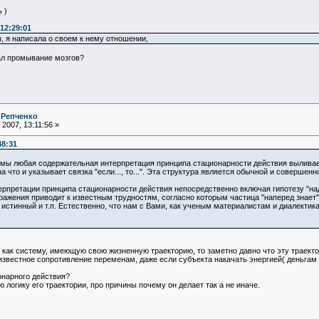
 )
12:29:01
 я написала о своем к нему отношении,
нал промывание мозгов?
 Репченко
2007, 13:11:56 »
48:31
рмы любая содержательная интерпретация принципа стационарности действия выливае
а что и указывает связка "если..., то...". Эта структура является обычной и соверше
ерпретации принципа стационарности действия непосредственно включая гипотезу "н
ражения приводит к известным трудностям, согласно которым частица "наперед знает
истинный и т.п. Естественно, что нам с Вами, как ученым материалистам и диалектик
 как систему, имеющую свою жизненную траекторию, то заметно давно что эту траекто
известное сопротивление переменам, даже если субъекта накачать энергией( деньгам 
онарного действия?
 логику его траектории, про причины почему он делает так а не иначе.