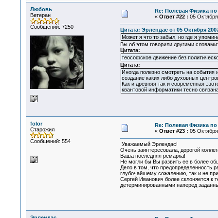
Любовь
Re: Полевая Физика по
Ветеран
«
Ответ #22 :
05 Октября 
Сообщений: 7250
Цитата: Эрлендас от 05 Октября 2007
Может я что то забыл, но где я упоми
Вы об этом говорили другими словами
Цитата:
теософское движение без политическ
Цитата:
Иногда полезно смотреть на события 
создание каких либо духовных центров
Как и древняя так и современная эзо
квантовой информатики тесно связана
folor
Re: Полевая Физика по
Старожил
«
Ответ #23 :
05 Октября 
Сообщений: 554
Уважаемый Эрлендас!
Очень заинтересовала, дорогой коллег
Ваша последняя ремарка!
Не могли бы Вы развить ее в более о
Дело в том, что предопределенность 
глубочайшему сожалению, так и не при
Сергей Иванович более склоняется к 
детерминированными наперед заданны
Эрлендас