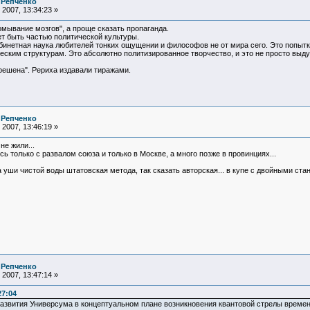
 Репченко
2007, 13:34:23 »
ромывание мозгов", а проще сказать пропаганда.
т быть частью политической культуры.
абинетная наука любителей тонких ощущении и философов не от мира сего. Это попытка
ским структурам. Это абсолютно политизированное творчество, и это не просто выдум
ешена". Рериха издавали тиражами.
 Репченко
2007, 13:46:19 »
не жили...
ь только с развалом союза и только в Москве, а много позже в провинциях...
а уши чистой воды штатовская метода, так сказать авторская... в купе с двойными стан
 Репченко
2007, 13:47:14 »
27:04
развития Универсума в концептуальном плане возникновения квантовой стрелы времен