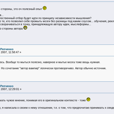
о стороны, это оч полезный опыт
...
стественный отбор будет идти по принципу независимости мышления?
 те, кто позволил себе промыть мозги без разницы под каким соусом... обучения, рекл
т сворачиваться в точку, принадлежащую автору идеи, мыслеформы...
со стороны автора
 Репченко
2007, 11:58:47 »
юсь. Вообще то мыться полезно, наверное и мытье мозга тоже вещь нужная.
 Но сочетание "автор вампир" логически противоречиво. Автор обычно источник.
 Репченко
2007, 12:29:01 »
мать чужое мнение, понимая его в оригинальном контексте - тоже
я написала о своем к нему отношении, т.е. о том, что предпочитаю принимать к све