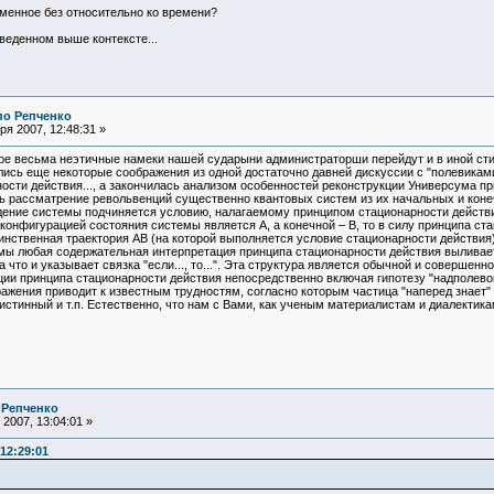
зменное без относительно ко времени?
иведенном выше контексте...
по Репченко
я 2007, 12:48:31 »
ре весьма неэтичные намеки нашей сударыни администраторши перейдут и в иной стил
ились еще некоторые соображения из одной достаточно давней дискуссии с "полевика
сти действия..., а закончилась анализом особенностей реконструкции Универсума при
ь рассматрение револьвенций существенно квантовых систем из их начальных и коне
дение системы подчиняется условию, налагаемому принципом стационарности действи
онфигурацией состояния системы является А, а конечной – В, то в силу принципа ст
нственная траектория АВ (на которой выполняется условие стационарности действия)
рмы любая содержательная интерпретация принципа стационарности действия выливае
 что и указывает связка "если..., то...". Эта структура является обычной и соверше
ции принципа стационарности действия непосредственно включая гипотезу "надполев
ажения приводит к известным трудностям, согласно которым частица "наперед знает"
стинный и т.п. Естественно, что нам с Вами, как ученым материалистам и диалектика
 Репченко
2007, 13:04:01 »
12:29:01