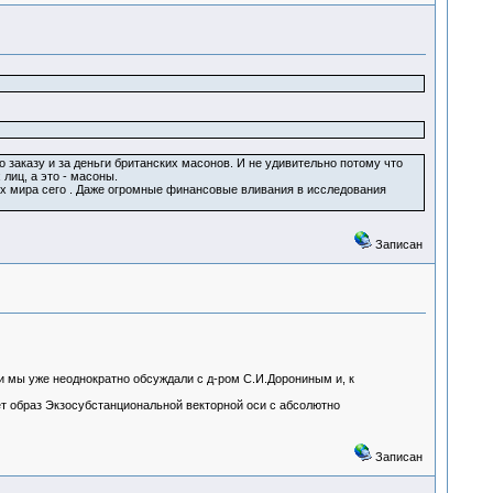
 заказу и за деньги британских масонов. И не удивительно потому что
лиц, а это - масоны.
ых мира сего . Даже огромные финансовые вливания в исследования
Записан
и мы уже неоднократно обсуждали с д-ром С.И.Дорониным и, к
т образ Экзосубстанциональной векторной оси с абсолютно
Записан