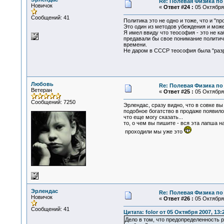
Re: Полевая Физика по
Новичок
«
Ответ #24 :
05 Октября 
Сообщений: 41
Политика это не одно и тоже, что и "п
Это один из методов убеждения и може
Я имел ввиду что теософия - это не к
предавали бы свое понимание политиче
времени.
Не даром в СССР теософия была "разр
Любовь
Re: Полевая Физика по
Ветеран
«
Ответ #25 :
05 Октября 
Сообщений: 7250
Эрлендас, сразу видно, что в совке вы 
подобное богатство в продаже появилос
что еще могу сказать...
то, о чем вы пишите - вся эта лапша н
проходили мы уже это
Эрлендас
Re: Полевая Физика по
Новичок
«
Ответ #26 :
05 Октября 
Сообщений: 41
Цитата: folor от 05 Октября 2007, 13:
Дело в том, что предопределенность 