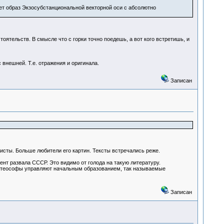
ет образ Экзосубстанциональной векторной оси с абсолютно
ятельств. В смысле что с горки точно поедешь, а вот кого встретишь, и
 внешней. Т.е. отражения и оригинала.
Записан
хисты. Больше любители его картин. Тексты встречались реже.
ент развала СССР. Это видимо от голода на такую литературу.
ии теософы управляют начальным образованием, так называемые
Записан