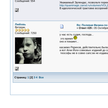
Сообщений: 554
Уважаемый Эрлендас, позвольте порек
http://quantmagic.narod.ru/volumes/VOL
В идеологической трактовке воззрени
Любовь
Re: Полевая Физика по
Ветеран
«
Ответ #29 :
05 Октября 
Сообщений: 7250
у нас есть судия, господа...
это время
оно и покажет...
касаемо Рерихов, действительно была 
а вот Агни Йоги совковых изданий до с
теософы же в совке сапсэм не издавал
Страниц:
1
[
2
]
3
4
Все