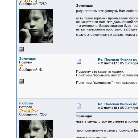
Сообщений: 7250
Эрлендас
рада, что помогла увидеть Вам себя с
есть такой термин - промывание мозгов
не кажется ли Вам, что дальнейший е
- а именно, отбраковываться будут все
ну т.е. изотропные пространства буду
можно это посчитать и за вампиризм 
Эрлендас
Re: Полевая Физика по
Новичок
«
Ответ #17 :
05 Октября 
Сообщений: 41
Помоему это какие то намеки.
Понятием "промывка мозга" не пользу
Понятием "вампиризм" - не пользуюсь.
Любовь
Re: Полевая Физика по
Ветеран
«
Ответ #18 :
05 Октября 
Сообщений: 7250
Эрлендас
читать между строк не умеете и прини
про промывание мозгов упомянули Вы, 
автор как источник...