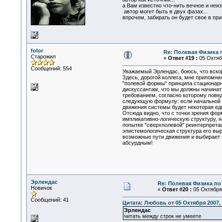
а Вам известно что-нить вечное и неи
автор могет быть в двух фазах...
впрочем, забирать он будет свое в пр
folor
Re: Полевая Физика 
Старожил
«
Ответ #19 :
05 Октябр
Сообщений: 554
Уважаемый Эрлендас, боюсь, что вско
Здесь, дорогой коллега, мне припомн
"полевой формы" принципа стационарно
дискуссантам, что мы должны начинат
требованием, согласно которому пове
следующую формулу: если начальной к
движения системы будет некоторая еди
Отсюда видно, что с точки зрения фо
импликативно-логическую структуру, на
попытке "сверхполевой" реинтерпрета
эпистемологическая структура его выр
возможные пути движения и выбирает и
абсурдным!
Эрлендас
Re: Полевая Физика по
Новичок
«
Ответ #20 :
05 Октября 
Сообщений: 41
Цитата: Любовь от 05 Октября 2007, 
Эрлендас
читать между строк не умеете