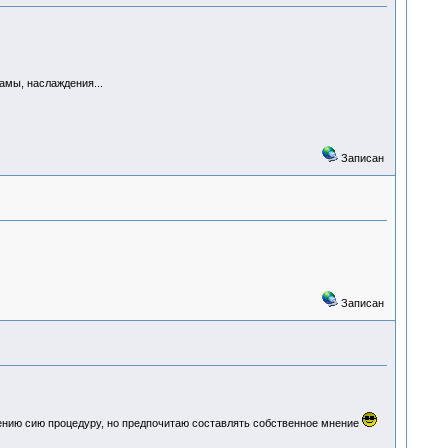
амы, наслаждения...
Записан
Записан
дению сию процедуру, но предпочитаю составлять собственное мнение