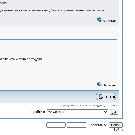
осов:
луждения могут быть весьма пагубны в мировоззренческом аспекте...
Записан
че, что читать ее трудно...
Записан
« предыдущая тема
следующая тема »
Перейти в:
Войти