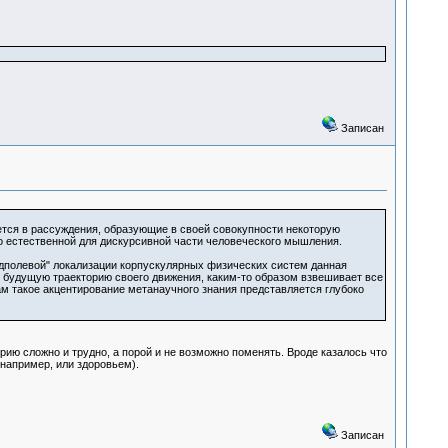
Записан
тся в рассуждения, образующие в своей совокупности некоторую
нно естественной для дискурсивной части человеческого мышления.
адполевой" локализации корпускулярных физических систем данная
" будущую траекторию своего движения, каким-то образом взвешивает все
ам такое акцентирование метанаучного знания представляется глубоко
рию сложно и трудно, а порой и не возможно поменять. Вроде казалось что
например, или здоровьем).
Записан