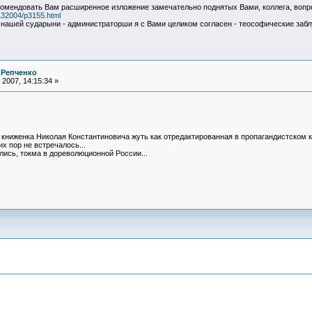
омендовать Вам расширенное изложение замечательно поднятых Вами, коллега, вопр
132004/p3155.html
й нашей сударыни - администраторши я с Вами целиком согласен - теософические заб
 Репченко
2007, 14:15:34 »
книженка Николая Константиновича жуть как отредактированная в пропагандистском клю
их пор не встречалось...
ись, токма в дореволюционной России...