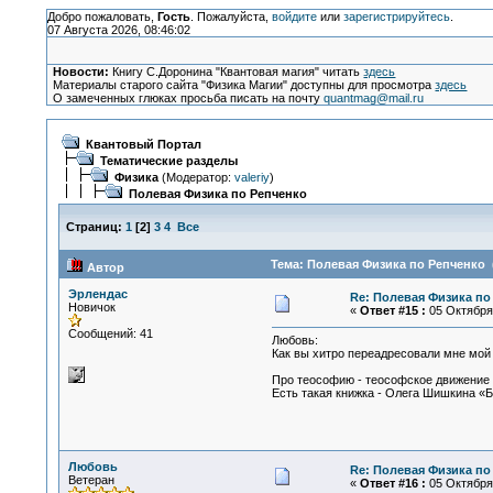
Добро пожаловать,
Гость
. Пожалуйста,
войдите
или
зарегистрируйтесь
.
07 Августа 2026, 08:46:02
Новости:
Книгу С.Доронина "Квантовая магия" читать
здесь
Материалы старого сайта "Физика Магии" доступны для просмотра
здесь
О замеченных глюках просьба писать на почту
quantmag@mail.ru
Квантовый Портал
Тематические разделы
Физика
(Модератор:
valeriy
)
Полевая Физика по Репченко
Страниц:
1
[
2
]
3
4
Все
Тема: Полевая Физика по Репченко 
Автор
Эрлендас
Re: Полевая Физика по
Новичок
«
Ответ #15 :
05 Октября 
Сообщений: 41
Любовь:
Как вы хитро переадресовали мне мой 
Про теософию - теософское движение 
Есть такая книжка - Олега Шишкина «Б
Любовь
Re: Полевая Физика по
Ветеран
«
Ответ #16 :
05 Октября 