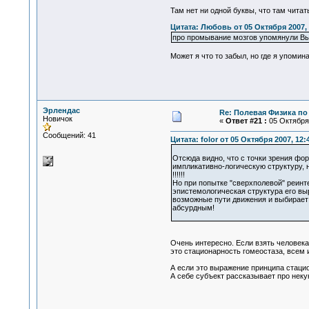
Там нет ни одной буквы, что там читать
Цитата: Любовь от 05 Октября 2007, 
про промывание мозгов упомянули Вы,
Может я что то забыл, но где я упоми
Эрлендас
Re: Полевая Физика по
Новичок
«
Ответ #21 :
05 Октября 
Сообщений: 41
Цитата: folor от 05 Октября 2007, 12:
Отсюда видно, что с точки зрения фо
импликативно-логическую структуру, н
!!!!!!
Но при попытке "сверхполевой" реинт
эпистемологическая структура его вы
возможные пути движения и выбирает 
абсурдным!
Очень интересно. Если взять человека
это стационарность гомеостаза, всем 
А если это выражение принципа стаци
А себе субъект рассказывает про некую