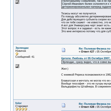
глубочайшему сожалению, так и не пр
Сергей Иванович более склоняется к 
детерминированными наперед заданн
Тезисы могут не получится.
По поводу абсолютно детерминирован
Для действующего субъекта скорее все
что он тебе скажет - не известно, это 
А вот для Универсума черт знает есть 
Этот вопрос я и задавал - есть ли как
Это мне интересно потому что для суб
Эрлендас
Re: Полевая Физика по
Новичок
«
Ответ #27 :
05 Октября 
Сообщений: 41
Цитата: Любовь от 05 Октября 2007, 
Эрлендас, сразу видно, что в совке вы
Жил )
С книжкой Рериха познакомился в 1982
Блаватская и мечтать не могла что ее
Вообще теософия - это не хухры мухр
Вальдорфисты Штайнера. В современно
folor
Re: Полевая Физика по
Старожил
«
Ответ #28 :
05 Октября 