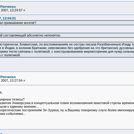
 Репченко
2007, 13:24:57 »
, 13:04:01
нал промывание мозгов?
:
ой составляющей абсолютно непонятно.
исторически. Блаватская, по воспоминаниям ее сестры писала Разоблаченную Изиду по
 в Индии, в колонии Британии, невозможно без одобрения на это британских духовных 
терика тесно связана с политикой, с конструированием мировоззрении для нужд сильн
 с политикой.
 Репченко
2007, 13:27:04 »
а,
бширные тезисы?
развития Универсума в концептуальном плане возникновения квантовой стрелы времен
шли к единому мнению...
теоретическим построениям Зе-Зурека, ну а Вашему покорному слуге более импонируе
ми событиями...