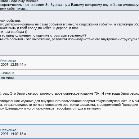
ишли к единому мнению...
теоретическим построениям Зе-Зурека, ну а Вашему покорному слуге более импониру
ыми событиями...
ных событии:
го детерминированы не сами события в смысле содержания событии, а структура обсто
может быть и твой сосед по койке, и дерево, и яма.
ли там свобода ))
ие то предположения по причине структуры вселенной?
ъекта события - это выражение, результат взаимодействие его внутренней структуры с
 Репченко
2007, 13:56:44 »
13:46:19
 не жили...
 году. Это было уже достаточно старое советское издание 70х. И уже тогда были рери
 специальное издание для внутреннего пользования получит такую популярность в мом
ы, ее разновидности легли в основание эзотерики фашизма, в современной Голланд
й Швейцарии много поклонников теософии, оттуда и ее корни.
 Репченко
2007, 14:02:18 »