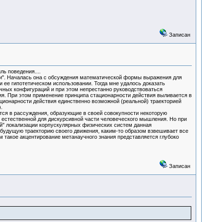
Записан
ь поведения....
ми". Началась она с обсуждения математической формы выражения для
 ее гипотетическом использовании. Тогда мне удалось доказать
чных конфигураций и при этом непрестанно руководствоваться
я. При этом применение принципа стационарности действия выливается в
ационарности действия единственно возможной (реальной) траекторией
.
тся в рассуждения, образующие в своей совокупности некоторую
нно естественной для дискурсивной части человеческого мышления. Но при
ой" локализации корпускулярных физических систем данная
 будущую траекторию своего движения, каким-то образом взвешивает все
м такое акцентирование метанаучного знания представляется глубоко
Записан