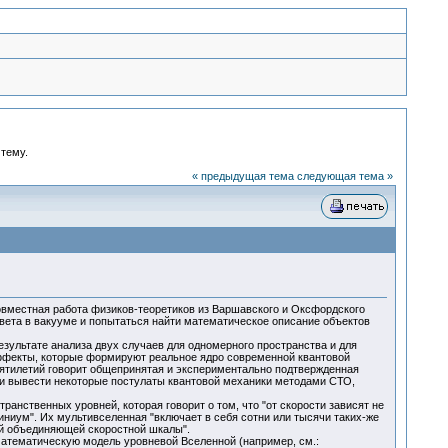
 тему.
« предыдущая тема
следующая тема »
овместная работа физиков-теоретиков из Варшавского и Оксфордского
света в вакууме и попытаться найти математическое описание объектов
езультате анализа двух случаев для одномерного пространства и для
эффекты, которые формируют реальное ядро современной квантовой
есятилетий говорит общепринятая и экспериментально подтвержденная
ки вывести некоторые постулаты квантовой механики методами СТО,
ранственных уровней, которая говорит о том, что "от скорости зависят не
тиниум". Их мультивселенная "включает в себя сотни или тысячи таких-же
щей объединяющей скоростной шкалы".
математическую модель уровневой Вселенной (например, см.: