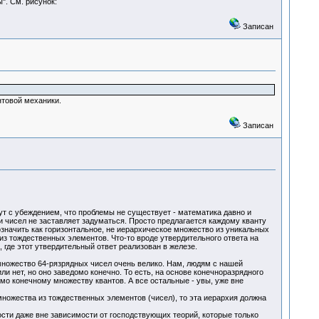
". См. рисунок:
Записан
нтовой механики.
Записан
дут с убеждением, что проблемы не существует - математика давно и
 чисел не заставляет задуматься. Просто предлагается каждому кванту
означить как горизонтальное, не иерархическое множество из уникальных
из тождественных элементов. Что-то вроде утвердительного ответа на
 где этот утвердительный ответ реализован в железе.
множество 64-рязрядных чисел очень велико. Нам, людям с нашей
и нет, но оно заведомо конечно. То есть, на основе конечноразрядного
о конечному множеству квантов. А все остальные - увы, уже вне
множества из тождественных элементов (чисел), то эта иерархия должна
ти даже вне зависимости от господствующих теорий, которые только