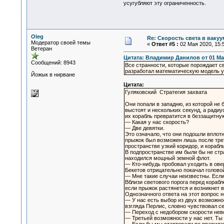
усугубляют эту ограниченность.
Oleg
Re: Скорость света в вакуу
Модератор своей темы
«
Ответ #5 :
02 Мая 2020, 15:5
Ветеран
Цитата: Владимир Данилов от 01 Мая
Сообщений: 8943
Все странности, которые порождает с
разработал математическую модель 
Йожык в нирване
Цитата:
Гуляковский Стратегия захвата
Они попали в западню, из которой не
выстоят и нескольких секунд, а ради
их корабль превратится в беззащитну
— Какая у нас скорость?
— Две девятки.
Это означало, что они подошли вплот
прыжок был возможен лишь после трет
пространстве узкий коридор, и корабл
В подпространстве им были бы не стр
находился мощный земной флот.
— Кто-нибудь пробовал уходить в ове
Бекетов отрицательно покачал головой
— Мне такие случаи неизвестны. Если 
Вблизи светового порога перед кораб
если прыжок растянется и возникнет 
Однозначного ответа на этот вопрос 
— У нас есть выбор из двух возможно
взгляда Перлис, словно чувствовал с
— Переход с недобором скорости нево
— Третьей возможности у нас нет. Т