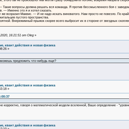
 этого бы не произошло! Мы могли сразу обнаружить погоню, вовремя набрать скорост
— Такие вопросы должна решать вся команда. Я против бессмысленного боя с заведо
. — Именно это я и хотел сказать.
у же возразил Маквис. — И не надо искать виноватого. Нам просто не повезло. По кра
итальцев пустого пространства.
оятной. Внережимный прыжок скорее всего выбросит их в стороне от звездных скопл
020, 16:21:51 от Oleg
»
ме, квант действия и новая физика
8:26 »
ы можешь предложить что-нибудь еще?
ме, квант действия и новая физика
3:18 »
:00:37
 не корректно, говоря о математической модели вселенной, Ваше определение - "уро
ме, квант действия и новая физика
2:10 »