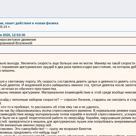
ме, квант действия и новая физика
5:14 »
 2020, 12:53:30
верхсветовое движение
уровневой Вселенной
 было выхода. Увеличить скорость еще больше они не могли. Маневр на такой скорости
ус поражения арктурианских орудий в два раза превосходил расстояние, на котором д
ю мишень.
ную к световому порогу. Их скорость составляла девять целых и девяносто девять со
ьей девятки. И медленней всего набиралась именно эта, третья девятка после запято
ь исчезал из обычного пространства.
ашны никакие арктуриане. Материальное взаимодействие в этой среде вообще невозмо
рсайд с неполным набором скорости? — спросил Логинов, стараясь не смотреть в сто
.
кто-то и пробовал, то рассказать об этом ему так и не удалось.
лем как бы образовывалась волна спрессованного времени. В нормальном режиме кораб
взаимодействие между материальным телом корабля и волной спрессованного, ускоре
не было ни в одной теоретической работе по оверсайду. Корабли, нарушавшие режим в
стей: превратиться в мишень для арктурианских пушек или попробовать внережимный 
ебя виноватым именно перед ней.
зможен. Это самоубийство! — сразу же возразил Бекетов.
ы можешь предложить что-нибудь еще?