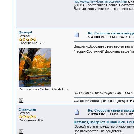
http://www.new-idea.narod.ru/uk.htm
), к
(Дж.с.) – постоянная Планка. Соответс
Варшавского университетов, также как
Quangel
Re: Скорость света в вакуу
Ветеран
«
Ответ #1 :
01 Мая 2020, 17:0
Сообщений: 7733
Владимир,бросайте этого несчастного
"теория Состояний" Доронина выше "кв
Сaementarius Civitas Solis Aeterna
«
Последнее редактирование: 01 Мая 
«Осенний Ангел прячется в дождях. В л
Станислав
Re: Скорость света в вакуу
Ветеран
«
Ответ #2 :
01 Мая 2020, 18:5
Сообщений: 867
Цитата: Quangel от 01 Мая 2020, 17:0
бросайте этого несчастного Кравченко
Что называется - не дождетесь.