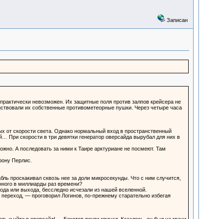
Записан
 практически невозможен. Их защитные поля против залпов крейсера не
ействовали их собственные противометеорные пушки. Через четыре часа
тых от скорости света. Однако нормальный вход в пространственный
й… При скорости в три девятки генератор оверсайда вырубал для них в
жно. А последовать за ними к Таире арктуриане не посмеют. Там
рону Перлис.
ль проскакивал сквозь нее за доли микросекунды. Что с ним случится,
нного в миллиарды раз времени?
хода или выхода, бесследно исчезали из нашей вселенной.
переход, — проговорил Логинов, по-прежнему старательно избегая