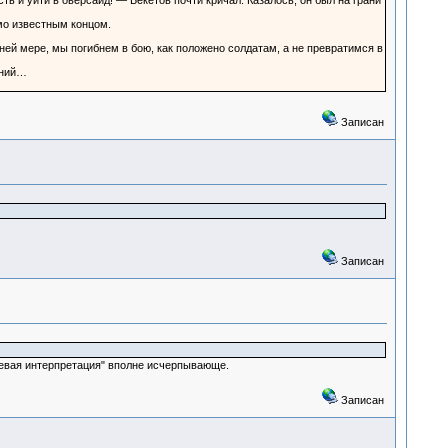
ь и уйти в оверсайд! — Бекетов почти кричал. Казалось, он был на грани
мо известным концом.
йней мере, мы погибнем в бою, как положено солдатам, а не превратимся в
ений…
Записан
Записан
вневая интерпретация" вполне исчерпывающе.
Записан