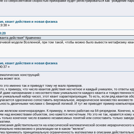
е со сверхсветовой скоростью приборами будет регистрироваться как "рождение пары
ме, квант действия и новая физика
9:38 »
8:20
ванта действия" Кравченко
речивой модели Вселенной, при том такой, чтобы можно было вывести метафизику ква
ме, квант действия и новая физика
0:37 »
ематических конструкций:
ка может все.
о это именно так и приведут тому не мало примеров.
то, к примеру, что число квантов действия несчетное и каждый уникален, то ответы и
 даже напоминание о несоответствии уникальности каждого кванта и тождественности
и уникальный набор чисел, этот квант характеризующие. То есть, если ряд квантов об
длагается однозначно сопоставить вертикальное, иерархическое множество множеств 
ьность двоичными числами с бинарной логикой. И тут же приводят пример компьютера,
.
м железом конечноразряден. К примеру, я лично работаю на 64-рязрядном. Конечно, 
м над множествами объектом, оно кажется несчетным. Но это не так, нравится кому ил
только конечное число взаимно независимых понятий или сопоставить только заведом
матики.
 описания действительности на классической математической основе иерархического 
пиально невозможно к реализации ни в каком "железе".
ма принимать принципиальную ограниченность математики в описании действительнос