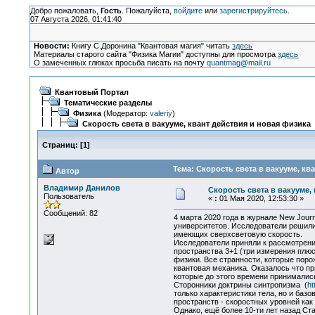
Добро пожаловать,
Гость
. Пожалуйста,
войдите
или
зарегистрируйтесь
.
07 Августа 2026, 01:41:40
Новости:
Книгу С.Доронина "Квантовая магия" читать
здесь
Материалы старого сайта "Физика Магии" доступны для просмотра
здесь
О замеченных глюках просьба писать на почту
quantmag@mail.ru
Квантовый Портал
Тематические разделы
Физика
(Модератор:
valeriy
)
Скорость света в вакууме, квант действия и новая физика
Страниц:
[
1
]
Тема: Скорость света в вакууме, кв
Автор
Владимир Данилов
Скорость света в вакууме,
Пользователь
«
:
01 Мая 2020, 12:53:30 »
Сообщений: 82
4 марта 2020 года в журнале New Journa
университетов. Исследователи решили 
имеющих сверхсветовую скорость.
Исследователи приняли к рассмотрению
пространства 3+1 (три измерения плю
физики. Все странности, которые поро
квантовая механика. Оказалось что п
которые до этого времени принимались
Сторонники доктрины синтропизма (
ht
только характеристики тела, но и баз
пространств - скоростных уровней как
Однако, ещё более 10-ти лет назад Ста