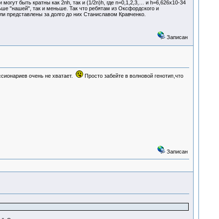
огут быть кратны как 2nh, так и (1/2n)h, где n=0,1,2,3,… и h=6,626x10-34
ьше "нашей", так и меньше. Так что ребятам из Оксфордского и
ыли представлены за долго до них Станиславом Кравченко.
Записан
ссионариев очень не хватает.
Просто забейте в волновой генотип,что
Записан