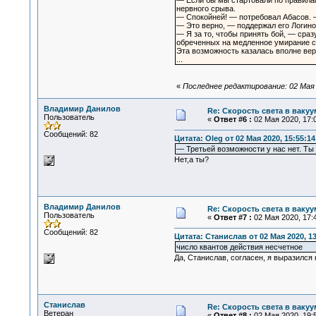
— Если бы мы стартовали по правилам,
нервного срыва.
— Спокойней! — потребовал Абасов. 
— Это верно, — поддержал его Логинов
— Я за то, чтобы принять бой, — сраз
обреченных на медленное умирание ск
Эта возможность казалась вполне вер
...
«
Последнее редактирование: 02 Мая 2
Владимир Данилов
Re: Скорость света в вакуу
Пользователь
«
Ответ #6 :
02 Мая 2020, 17:0
Сообщений: 82
Цитата: Oleg от 02 Мая 2020, 15:55:14
— Третьей возможности у нас нет. Т
Нет,а ты?
Владимир Данилов
Re: Скорость света в вакуу
Пользователь
«
Ответ #7 :
02 Мая 2020, 17:4
Сообщений: 82
Цитата: Станислав от 02 Мая 2020, 13
число квантов действия несчетное
Да, Станислав, согласен, я выразился
Станислав
Re: Скорость света в вакуу
Ветеран
«
Ответ #8 :
02 Мая 2020, 19:5