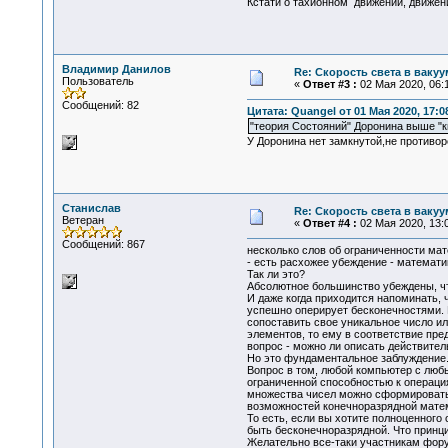
Кстати о тахионном движении, движени
Владимир Данилов
Re: Скорость света в вакуу
Пользователь
«
Ответ #3 :
02 Мая 2020, 06:1
Сообщений: 82
Цитата: Quangel от 01 Мая 2020, 17:0
"теория Состояний" Доронина выше "к
У Доронина нет замкнутой,не противо
Станислав
Re: Скорость света в вакуу
Ветеран
«
Ответ #4 :
02 Мая 2020, 13:0
Сообщений: 867
несколько слов об ограниченности мат
- есть расхожее убеждение - математи
Так ли это?
Абсолютное большинство убеждены, чт
И даже когда приходится напоминать, ч
успешно оперирует бесконечностями. И
сопоставить свое уникальное число ил
элементов, то ему в соответствие пре
вопрос - можно ли описать действител
Но это фундаментальное заблуждение
Вопрос в том, любой компьютер с любы
ограниченной способностью к операция
множества чисел можно сформировать 
возможностей конечноразрядной мате
То есть, если вы хотите полноценного
быть бесконечноразрядной. Что принци
Желательно все-таки участникам фору