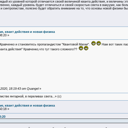
аждый из уровней которой отличается своей величиной кванта действия, и величины эти м
твенно, каждый уровень будет отличаться и своей скоростью света в вакууме, как бол
 и синтропистам, полезно будет обратить внимание на то, что основы новой физики б
ме, квант действия и новая физика
8:20 »
 Кравченко и становитесь пропагандистом "Квантовой Магии".
Нам вот таких па
анта действия" Кравченко,что тут такого сложного??
2020, 18:19:43 от Quangel
»
истве янтарной, в переливах света...» (c)
ме, квант действия и новая физика
0:18 »
8:20