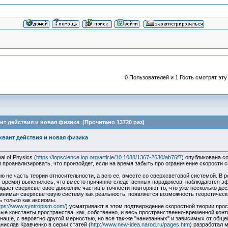
0 Пользователей и 1 Гость смотрят эту
ант действия и новая физика (Прочитано 13720 раз)
 квант действия и новая физика
l of Physics (
https://iopscience.iop.org/article/10.1088/1367-2630/ab76f7
) опубликована с
проанализировать, что произойдет, если на время забыть про ограничение скорости 
 не часть теории относительности, а всю ее, вместе со сверхсветовой системой. В р
с время) выяснилось, что вместо причинно-следственных парадоксов, наблюдаются 
ждает сверхсветовое движение частиц в точности повторяют то, что уже несколько д
ринимая сверхсветовую систему как реальность, появляется возможность теоретичес
 только как аксиомы.
tps://www.syntropism.com/
) усматривают в этом подтверждение скоростной теории прост
овые константы пространства, как, собственно, и весь пространственно-временной кон
 наше, с вероятно другой мерностью, но все так-же "нанизанных" и зависимых от об
нислав Кравченко в серии статей (
http://www.new-idea.narod.ru/pages.htm
) разработал 