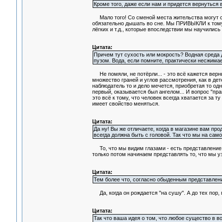
Кроме того, даже если нам и придется вернуться 
Мало того! Со сменой места жительства могут см
обязательно дышать во сне. Мы ПРИВЫКЛИ к тому, 
лёгких и т.д., которые впоследствии мы научились 
Цитата:
Причем тут сухость или мокрость? Водная среда 
пузом. Вода, если помните, практически несжимае
Не помяли, не потёрли... - это всё кажется верн
множество граней и углов рассмотрения, как в дет
наблюдатель то и дело мечется, приобретая то одну
первый, оказывается был ангелом... И вопрос "прав
это всё к тому, что человек всегда хватается за т
имеет свойство меняться.
Цитата:
Да ну! Вы же отличаете, когда в магазине вам про
всегда должна быть с головой. Так что мы на сам
То, что мы видим глазами - есть представление 
только потом начинаем представлять то, что мы у
Цитата:
Тем более что, согласно обыденным представлени
Да, когда он рождается "на сушу". А до тех пор, 
Цитата:
Так что ваша идея о том, что любое существо в в