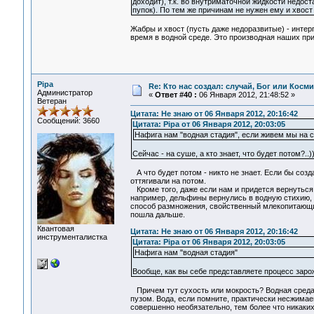
доходит), т.к. во внутриматочной жидкости недост
пупок). По тем же причинам не нужен ему и хвост
Жабры и хвост (пусть даже недоразвитые) - инт
время в водной среде. Это производная наших пр
Pipa
Re: Кто нас создал: случай, Бог или Косм
Администратор
«
Ответ #40 :
06 Января 2012, 21:48:52 »
Ветеран
Цитата: Не знаю от 06 Января 2012, 20:16:42
Сообщений: 3660
Цитата: Pipa от 06 Января 2012, 20:03:05
Нафига нам "водная стадия", если живем мы на 
Сейчас - на суше, а кто знает, что будет потом?..
А что будет потом - никто не знает. Если бы созд
оттягивали на потом.
Кроме того, даже если нам и придется вернуться 
например, дельфины вернулись в водную стихию, н
способ размножения, свойственный млекопитающим
пошла дальше.
Квантовая
Цитата: Не знаю от 06 Января 2012, 20:16:42
инструменталистка
Цитата: Pipa от 06 Января 2012, 20:03:05
Нафига нам "водная стадия"
Вообще, как вы себе представляете процесс заро
Причем тут сухость или мокрость? Водная среда 
пузом. Вода, если помните, практически несжимае
совершенно необязательно, тем более что никаких