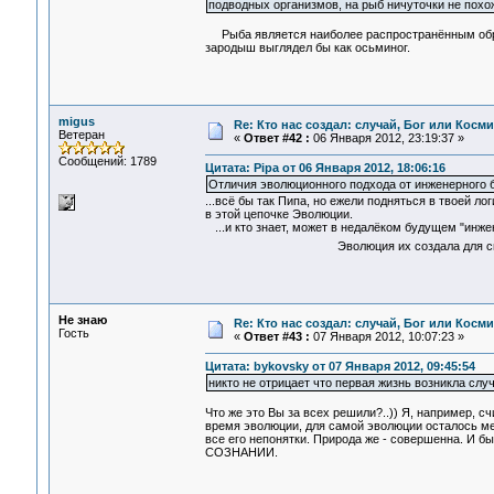
подводных организмов, на рыб ничуточки не похож
Рыба является наиболее распространённым обра
зародыш выглядел бы как осьминог.
migus
Re: Кто нас создал: случай, Бог или Косм
Ветеран
«
Ответ #42 :
06 Января 2012, 23:19:37 »
Сообщений: 1789
Цитата: Pipa от 06 Января 2012, 18:06:16
Отличия эволюционного подхода от инженерного бу
...всё бы так Пипа, но ежели подняться в твоей л
в этой цепочке Эволюции.
...и кто знает, может в недалёком будущем "инже
Эволюция их создала для своей о
Не знаю
Re: Кто нас создал: случай, Бог или Косм
Гость
«
Ответ #43 :
07 Января 2012, 10:07:23 »
Цитата: bykovsky от 07 Января 2012, 09:45:54
никто не отрицает что первая жизнь возникла слу
Что же это Вы за всех решили?..)) Я, например, 
время эволюции, для самой эволюции осталось ме
все его непонятки. Природа же - совершенна. И 
СОЗНАНИИ.