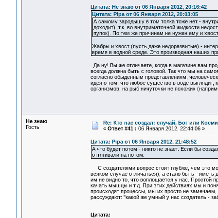
Цитата: Не знаю от 06 Января 2012, 20:16:42
Цитата: Pipa от 06 Января 2012, 20:03:05
А самому зародышу в том толка тоже нет - внутр
доходит), т.к. во внутриматочной жидкости недос
пупок). По тем же причинам не нужен ему и хвос
Жабры и хвост (пусть даже недоразвитые) - инт
время в водной среде. Это производная наших п
Да ну! Вы же отличаете, когда в магазине вам про
всегда должна быть с головой. Так что мы на само
согласно обыденным представлениям, человеческий
идея о том, что любое существо в воде выглядит,
организмов, на рыб ничуточки не похожих (например
Не знаю
Re: Кто нас создал: случай, Бог или Косм
Гость
«
Ответ #41 :
06 Января 2012, 22:44:06 »
Цитата: Pipa от 06 Января 2012, 21:48:52
А что будет потом - никто не знает. Если бы созд
оттягивали на потом.
С создателями вопрос стоит глубже, чем это може
всяком случае отличаться), а стало быть - иметь д
им не видно то, что воплощается у нас. Простой п
качать мышцы и т.д. При этих действиях мы и пон
происходят процессы, мы их просто не замечаем, м
рассуждают: "какой же умный у нас создатель - заб
Цитата: