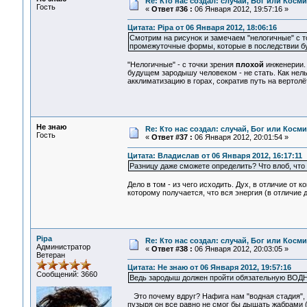
Re: Кто нас создал: случай, Бог или Косм
Гость
«
Ответ #36 :
06 Января 2012, 19:57:16 »
Цитата: Pipa от 06 Января 2012, 18:06:16
Смотрим на рисунок и замечаем "нелогичные" с т
промежуточные формы, которые в последствии б
"Нелогичные" - с точки зрения
плохой
инженерии. 
будущем зародышу человеком - не стать. Как нел
акклиматизацию в горах, сократив путь на вертолёт
Не знаю
Re: Кто нас создал: случай, Бог или Косм
Гость
«
Ответ #37 :
06 Января 2012, 20:01:54 »
Цитата: Владислав от 06 Января 2012, 16:17:11
Разницу даже сможете определить? Что влоб, что 
Дело в том - из чего исходить. Дух, в отличие от
которому получается, что вся энергия (в отличие
Pipa
Re: Кто нас создал: случай, Бог или Косм
Администратор
«
Ответ #38 :
06 Января 2012, 20:03:05 »
Ветеран
Цитата: Не знаю от 06 Января 2012, 19:57:16
Сообщений: 3660
Ведь зародыш должен пройти обязательную ВОДНУ
Это почему вдруг? Нафига нам "водная стадия", 
пузыря он все равно не смог бы дышать жабрами (к