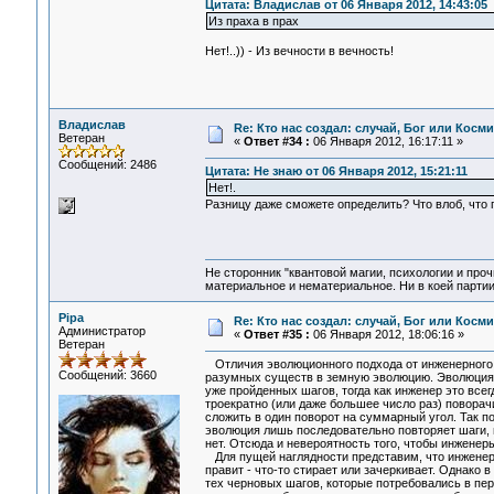
Цитата: Владислав от 06 Января 2012, 14:43:05
Из праха в прах
Нет!..)) - Из вечности в вечность!
Владислав
Re: Кто нас создал: случай, Бог или Косм
Ветеран
«
Ответ #34 :
06 Января 2012, 16:17:11 »
Сообщений: 2486
Цитата: Не знаю от 06 Января 2012, 15:21:11
Нет!.
Разницу даже сможете определить? Что влоб, что 
Не сторонник "квантовой магии, психологии и проч
материальное и нематериальное. Ни в коей партии
Pipa
Re: Кто нас создал: случай, Бог или Косм
Администратор
«
Ответ #35 :
06 Января 2012, 18:06:16 »
Ветеран
Отличия эволюционного подхода от инженерного б
Сообщений: 3660
разумных существ в земную эволюцию. Эволюция, 
уже пройденных шагов, тогда как инженер это все
троекратно (или даже большее число раз) поворачи
сложить в один поворот на суммарный угол. Так по
эволюция лишь последовательно повторяет шаги, 
нет. Отсюда и невероятность того, чтобы инженер
Для пущей наглядности представим, что инженер, 
правит - что-то стирает или зачеркивает. Однако в
тех черновых шагов, которые потребовались в пер