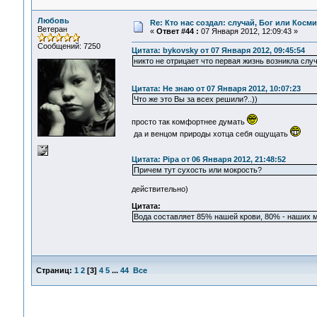
Любовь
Re: Кто нас создал: случай, Бог или Косм
Ветеран
«
Ответ #44 :
07 Января 2012, 12:09:43 »
Сообщений: 7250
Цитата: bykovsky от 07 Января 2012, 09:45:54
никто не отрицает что первая жизнь возникла слу
Цитата: Не знаю от 07 Января 2012, 10:07:23
Что же это Вы за всех решили?..))
просто так комфортнее думать
да и венцом природы хотца себя ощущать
Цитата: Pipa от 06 Января 2012, 21:48:52
Причем тут сухость или мокрость?
действительно)
Цитата:
Вода составляет 85% нашей крови, 80% - наших м
Страниц:
1
2
[
3
]
4
5
...
44
Все