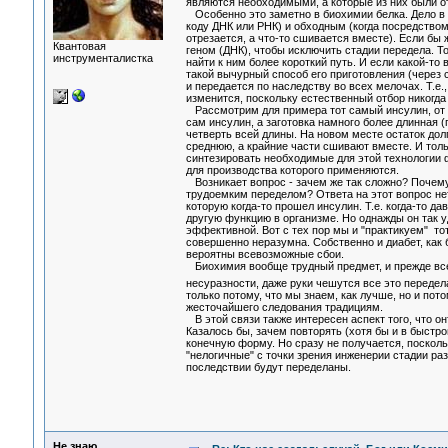
являются необходимыми, а которые из них были от
Особенно это заметно в биохимии белка. Дело в т
коду ДНК или РНК) и обходным (когда посредством
отрезается, а что-то сшивается вместе). Если бы
Квантовая
геном (ДНК), чтобы исключить стадии передела. То
инструменталистка
найти к ним более короткий путь. И если какой-т
такой вычурный способ его приготовления (через
и передается по наследству во всех мелочах. Т.е.
изменится, поскольку естественный отбор никогд
Рассмотрим для примера тот самый инсулин, от не
сам инсулин, а заготовка намного более длинная (
четверть всей длины. На новом месте остаток дол
среднюю, а крайние части сшивают вместе. И толь
синтезировать необходимые для этой технологии ф
для производства которого применяются.
Возникает вопрос - зачем же так сложно? Почему 
трудоемким переделом? Ответа на этот вопрос нет
которую когда-то прошел инсулин. Т.е. когда-то 
другую функцию в организме. Но однажды он так у
эффективной. Вот с тех пор мы и "практикуем" тот
совершенно неразумна. Собственно и диабет, как 
вероятны всевозможные сбои.
Биохимия вообще трудный предмет, и прежде всего
несуразности, даже руки чешутся все это переде
только потому, что мы знаем, как лучше, но и по
жесточайшего следования традициям.
В этой связи также интересен аспект того, что он
Казалось бы, зачем повторять (хотя бы и в быстр
конечную форму. Но сразу не получается, поскол
"нелогичные" с точки зрения инженерии стадии р
последствии будут переделаны.
Не знаю