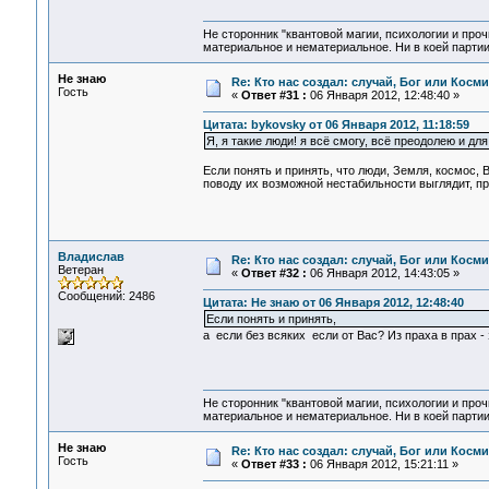
Не сторонник "квантовой магии, психологии и проч
материальное и нематериальное. Ни в коей партии
Не знаю
Re: Кто нас создал: случай, Бог или Косм
Гость
«
Ответ #31 :
06 Января 2012, 12:48:40 »
Цитата: bykovsky от 06 Января 2012, 11:18:59
Я, я такие люди! я всё смогу, всё преодолею и для э
Если понять и принять, что люди, Земля, космос,
поводу их возможной нестабильности выглядит, п
Владислав
Re: Кто нас создал: случай, Бог или Косм
Ветеран
«
Ответ #32 :
06 Января 2012, 14:43:05 »
Сообщений: 2486
Цитата: Не знаю от 06 Января 2012, 12:48:40
Если понять и принять,
а если без всяких если от Вас? Из праха в прах - 
Не сторонник "квантовой магии, психологии и проч
материальное и нематериальное. Ни в коей партии
Не знаю
Re: Кто нас создал: случай, Бог или Косм
Гость
«
Ответ #33 :
06 Января 2012, 15:21:11 »