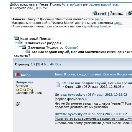
Добро пожаловать,
Гость
. Пожалуйста,
войдите
или
зарегистрируйтесь
.
09 Августа 2026, 09:57:28
Новости:
Книгу С.Доронина "Квантовая магия" читать
здесь
Материалы старого сайта "Физика Магии" доступны для просмотра
здесь
О замеченных глюках просьба писать на почту
quantmag@mail.ru
Квантовый Портал
Тематические разделы
Эзотерика
(Модератор:
Quangel
)
Кто нас создал: случай, Бог или Космические Инженеры? ско
характер?
Страниц:
1
2
[
3
]
4
5
...
44
Все
Тема: Кто нас создал: случай, Бог или Космич
Автор
Владислав
Re: Кто нас создал: случай, Бог или Косм
Ветеран
«
Ответ #30 :
06 Января 2012, 12:39:03 »
Сообщений: 2486
Цитата: bykovsky от 06 Января 2012, 10:19:02
первая форма жизни
Что же Вы имеете ввиду под словом "жизнь"? Толь
пределах (благоприятных условий)
Цитата: bykovsky от 06 Января 2012, 10:19:02
Количество всех возможных вариантов - при случ
Ограничено всегда условиями (в том числе наличи