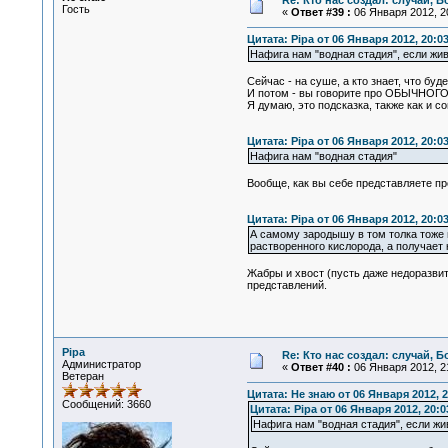
Re: Кто нас создал: случай, 
Гость
«
Ответ #39 :
06 Января 2012, 20
Цитата: Pipa от 06 Января 2012, 20:0
Нафига нам "водная стадия", если жи
Сейчас - на суше, а кто знает, что буд
И потом - вы говорите про ОБЫЧНОГО
Я думаю, это подсказка, также как и с
Цитата: Pipa от 06 Января 2012, 20:0
Нафига нам "водная стадия"
Вообще, как вы себе представляете пр
Цитата: Pipa от 06 Января 2012, 20:0
А самому зародышу в том толка тоже н
растворенного кислорода, а получает 
Жабры и хвост (пусть даже недоразви
представлений.
Pipa
Re: Кто нас создал: случай, 
Администратор
«
Ответ #40 :
06 Января 2012, 21
Ветеран
Цитата: Не знаю от 06 Января 2012, 2
Сообщений: 3660
Цитата: Pipa от 06 Января 2012, 20:0
Нафига нам "водная стадия", если ж