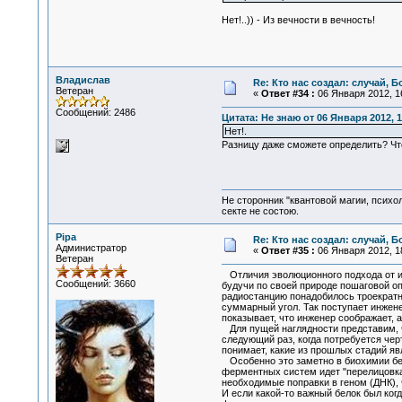
Нет!..)) - Из вечности в вечность!
Владислав
Re: Кто нас создал: случай, 
Ветеран
«
Ответ #34 :
06 Января 2012, 16
Сообщений: 2486
Цитата: Не знаю от 06 Января 2012, 1
Нет!.
Разницу даже сможете определить? Что
Не сторонник "квантовой магии, психо
секте не состою.
Pipa
Re: Кто нас создал: случай, 
Администратор
«
Ответ #35 :
06 Января 2012, 18
Ветеран
Отличия эволюционного подхода от ин
Сообщений: 3660
будучи по своей природе пошаговой оп
радиостанцию понадобилось троекратно
суммарный угол. Так поступает инжене
показывает, что инженер соображает, 
Для пущей наглядности представим, чт
следующий раз, когда потребуется черт
понимает, какие из прошлых стадий яв
Особенно это заметно в биохимии белк
ферментных систем идет "перелицовка"
необходимые поправки в геном (ДНК), ч
И если какой-то важный белок был ко