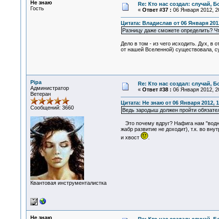
Не знаю
Re: Кто нас создал: случай, 
Гость
«
Ответ #37 :
06 Января 2012, 20
Цитата: Владислав от 06 Января 2012
Разницу даже сможете определить? Что
Дело в том - из чего исходить. Дух, в
от нашей Вселенной) существовала, с
Pipa
Re: Кто нас создал: случай, 
Администратор
«
Ответ #38 :
06 Января 2012, 20
Ветеран
Цитата: Не знаю от 06 Января 2012, 1
Сообщений: 3660
Ведь зародыш должен пройти обязате
Это почему вдруг? Нафига нам "водная
жабр развитие не доходит), т.к. во вн
и хвост
.
Квантовая инструменталистка
Не знаю