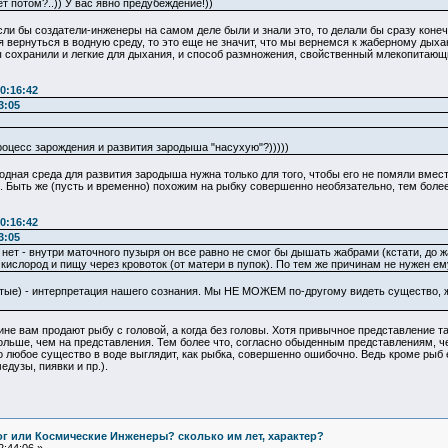
ет потом?..)) У вас явно предубеждение!))
сли бы создатели-инженеры на самом деле были и знали это, то делали бы сразу конечн
 вернуться в водную среду, то это еще не значит, что мы вернемся к жаберному дых
ы сохранили и легкие для дыхания, и способ размножения, свойственный млекопитающи
.
0:16:42
3:05
роцесс зарождения и развития зародыша "насухую"?)))))
ная среда для развития зародыша нужна только для того, чтобы его не помяли вмест
. Быть же (пусть и временно) похожим на рыбку совершенно необязательно, тем более 
0:16:42
3:05
нет - внутри маточного пузыря он все равно не смог бы дышать жабрами (кстати, до жа
кислород и пищу через кровоток (от матери в пупок). По тем же причинам не нужен ем
итые) - интерпретация нашего сознания. Мы НЕ МОЖЕМ по-другому видеть существо, 
ине вам продают рыбу с головой, а когда без головы. Хотя привычное представление та
ольше, чем на представления. Тем более что, согласно обыденным представлениям, ч
что любое существо в воде выглядит, как рыбка, совершенно ошибочно. Ведь кроме рыб
едузы, пиявки и пр.).
Бог или Космические Инженеры? сколько им лет, характер?