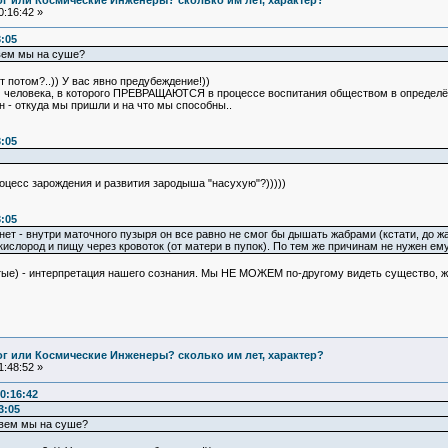
Бог или Космические Инженеры? сколько им лет, характер?
:16:42 »
3:05
вем мы на суше?
ет потом?..)) У вас явно предубеждение!))
 человека, в которого ПРЕВРАЩАЮТСЯ в процессе воспитания обществом в определё
он - откуда мы пришли и на что мы способны..
3:05
оцесс зарождения и развития зародыша "насухую"?)))))
3:05
ет - внутри маточного пузыря он все равно не смог бы дышать жабрами (кстати, до жа
кислород и пищу через кровоток (от матери в пупок). По тем же причинам не нужен ему
тые) - интерпретация нашего сознания. Мы НЕ МОЖЕМ по-другому видеть существо, ж
Бог или Космические Инженеры? сколько им лет, характер?
:48:52 »
0:16:42
3:05
ивем мы на суше?