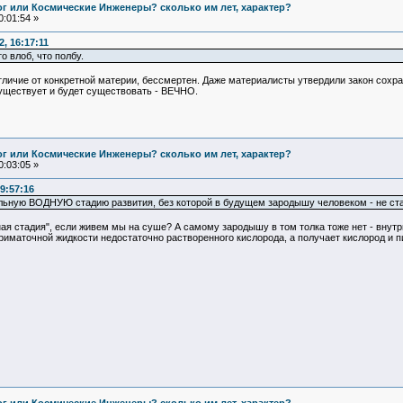
Бог или Космические Инженеры? сколько им лет, характер?
:01:54 »
, 16:17:11
 влоб, что полбу.
 отличие от конкретной материи, бессмертен. Даже материалисты утвердили закон сохра
уществует и будет существовать - ВЕЧНО.
Бог или Космические Инженеры? сколько им лет, характер?
:03:05 »
9:57:16
льную ВОДНУЮ стадию развития, без которой в будущем зародышу человеком - не ста
 стадия", если живем мы на суше? А самому зародышу в том толка тоже нет - внутри
утриматочной жидкости недостаточно растворенного кислорода, а получает кислород и 