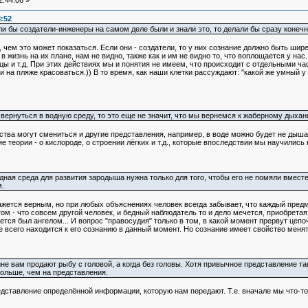
:44:06 »
8:52
сли бы создатели-инженеры на самом деле были и знали это, то делали бы сразу конечн
ем это может показаться. Если они - создатели, то у них сознание должно быть шире 
в жизнь на их плане, нам не видно, также как и им не видно то, что воплощается у нас
и т.д. При этих действиях мы и понятия не имеем, что происходит с отдельными час
 на пляже красоваться.)) В то время, как наши клетки рассуждают: "какой же умный у н
 вернуться в водную среду, то это еще не значит, что мы вернемся к жаберному дыхан
ва могут смениться и другие представления, например, в воде можно будет не дышат
ие теории - о кислороде, о строении лёгких и т.д., которые впоследствии мы научились 
дная среда для развития зародыша нужна только для того, чтобы его не помяли вмест
.
ажется верным, но при любых объяснениях человек всегда забывает, что каждый предме
том - что совсем другой человек, и бедный наблюдатель то и дело мечется, приобретая 
ется был ангелом... И вопрос "правосудия" только в том, в какой момент прервут цепочк
же всего находится к его сознанию в данный момент. Но сознание имеет свойство менят
зине вам продают рыбу с головой, а когда без головы. Хотя привычное представление та
больше, чем на представления.
ставление определённой информации, которую нам передают. Т.е. вначале мы что-то 