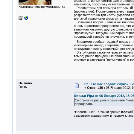
ферментативных систем для его переде
изменится, поскольку естественный о
Квантовая инструменталистка
Рассмотрим для примера тот самый инс
(проинсулин). После синтеза его таща
разрезают его на три части, удаляют 
для этой технологии ферменты - отдел
Возникает вопрос - зачем же так слож
очень вероятное предположение, что и
выполнял какую-то другую функцию в о
"практикуем" тот удачный вариант, пов
процедурой выработки инсулина, в те
Биохимия вообще трудный предмет, и п
инженерный манер, сократив сложные 
находится в плену жесточайшего след
В этой связи также интересен аспект т
темпе) ранее пройденные эволюцией ст
рисунок и замечаем "нелогичные" с т
Не знаю
Re: Кто нас создал: случай, 
Гость
«
Ответ #36 :
06 Января 2012, 19
Цитата: Pipa от 06 Января 2012, 18:0
Смотрим на рисунок и замечаем "нело
переделаны.
"Нелогичные" - с точки зрения
плохой
сделаться академиком в первом классе