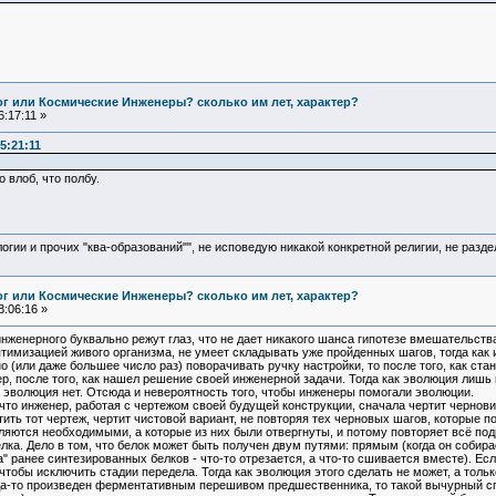
Бог или Космические Инженеры? сколько им лет, характер?
:17:11 »
5:21:11
 влоб, что полбу.
логии и прочих "ква-образований"", не исповедую никакой конкретной религии, не раз
Бог или Космические Инженеры? сколько им лет, характер?
:06:16 »
женерного буквально режут глаз, что не дает никакого шанса гипотезе вмешательст
тимизацией живого организма, не умеет складывать уже пройденных шагов, тогда как и
 (или даже большее число раз) поворачивать ручку настройки, то после того, как стан
р, после того, как нашел решение своей инженерной задачи. Тогда как эволюция лиш
а эволюция нет. Отсюда и невероятность того, чтобы инженеры помогали эволюции.
о инженер, работая с чертежом своей будущей конструкции, сначала чертит черновик, 
ить тот чертеж, чертит чистовой вариант, не повторяя тех черновых шагов, которые п
ляются необходимыми, а которые из них были отвергнуты, и потому повторяет всё под
а. Дело в том, что белок может быть получен двум путями: прямым (когда он собира
 ранее синтезированных белков - что-то отрезается, а что-то сшивается вместе). Ес
тобы исключить стадии передела. Тогда как эволюция этого сделать не может, а тольк
гда-то произведен ферментативным перешивом предшественника, то такой вычурный сп