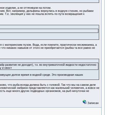
ое изделие, а не оттягивали на потом.
анию. Вот, например, дельфины вернулись в водную стихию, но рыбами
м. Т.е. эволюция у них не пошла вспять по пути возвращения к
е с материнским пузом. Вода, если помните, практически несжимаема, а
что никаких навыков от этого не приобретается (рыбка та все равно не
бр развитие не доходит), т.к. во внутриматочной жидкости недостаточно
у и хвост
живущее долгое время в водной среде. Это производная наших
ково, что рыба всегда должна быть с головой. Так что мы на самом деле
еловеческий эмбрион представляется как маленький человечек, а вовсе не
 есть еще много других подводных организмов, на рыб ничуточки не
Записан