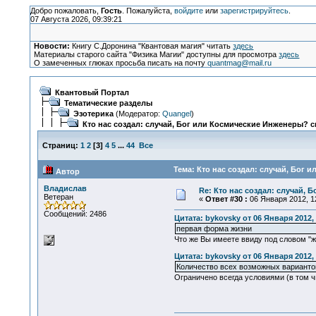
Добро пожаловать,
Гость
. Пожалуйста,
войдите
или
зарегистрируйтесь
.
07 Августа 2026, 09:39:21
Новости:
Книгу С.Доронина "Квантовая магия" читать
здесь
Материалы старого сайта "Физика Магии" доступны для просмотра
здесь
О замеченных глюках просьба писать на почту
quantmag@mail.ru
Квантовый Портал
Тематические разделы
Эзотерика
(Модератор:
Quangel
)
Кто нас создал: случай, Бог или Космические Инженеры? с
Страниц:
1
2
[
3
]
4
5
...
44
Все
Тема: Кто нас создал: случай, Бог 
Автор
Владислав
Re: Кто нас создал: случай, 
Ветеран
«
Ответ #30 :
06 Января 2012, 12
Сообщений: 2486
Цитата: bykovsky от 06 Января 2012, 
первая форма жизни
Что же Вы имеете ввиду под словом "ж
Цитата: bykovsky от 06 Января 2012, 
Количество всех возможных вариантов
Ограничено всегда условиями (в том ч