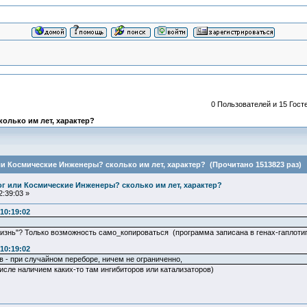
0 Пользователей и 15 Госте
колько им лет, характер?
или Космические Инженеры? сколько им лет, характер? (Прочитано 1513823 раз)
Бог или Космические Инженеры? сколько им лет, характер?
:39:03 »
10:19:02
изнь"? Только возможность само_копироваться (программа записана в генах-гаплотип
10:19:02
 - при случайном переборе, ничем не ограниченно,
исле наличием каких-то там ингибиторов или катализаторов)