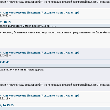
логии и прочих "ква-образований"", не исповедую никакой конкретной религии, не раз
Бог или Космические Инженеры? сколько им лет, характер?
:48:40 »
11:18:59
олею и для этого у меня всё есть, а вы ... ...
ля, космос, Вселенная - весь наш мир - всего лишь наши представления, то Ваше бесп
Бог или Космические Инженеры? сколько им лет, характер?
:43:05 »
2:48:40
ха в прах - значит тут одна дорога
логии и прочих "ква-образований"", не исповедую никакой конкретной религии, не раз
Бог или Космические Инженеры? сколько им лет, характер?
:21:11 »
, 14:43:05