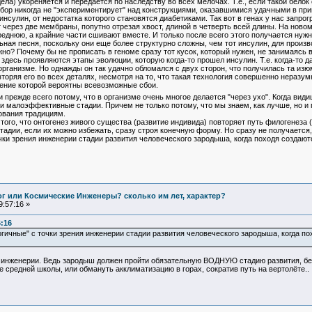
ла) укореняется и передается по наследству во всех мелочах. Т.е., если такой белок
тбор никогда не "экспериментирует" над конструкциями, оказавшимися удачными в п
улин, от недостатка которого становятся диабетиками. Так вот в генах у нас запрог
т через две мембраны, попутно отрезая хвост, длиной в четверть всей длины. На нов
среднюю, а крайние части сшивают вместе. И только после всего этого получается нуж
ьная песня, поскольку они еще более структурно сложны, чем тот инсулин, для произ
но? Почему бы не прописать в геноме сразу тот кусок, который нужен, не занимаясь 
 здесь проявляются этапы эволюции, которую когда-то прошел инсулин. Т.е. когда-то
рганизме. Но однажды он так удачно обломался с двух сторон, что получилась та изю
торяя его во всех деталях, несмотря на то, что такая технология совершенно неразум
чение которой вероятны всевозможные сбои.
режде всего потому, что в организме очень многое делается "через ухо". Когда вид
и малоэффективные стадии. Причем не только потому, что мы знаем, как лучше, но и
ования традициям.
ого, что онтогенез живого существа (развитие индивида) повторяет путь филогенеза (
адии, если их можно избежать, сразу строя конечную форму. Но сразу не получается
очки зрения инженерии стадии развития человеческого зародыша, когда походя созда
Бог или Космические Инженеры? сколько им лет, характер?
:57:16 »
6:16
гичные" с точки зрения инженерии стадии развития человеческого зародыша, когда п
инженерии. Ведь зародыш должен пройти обязательную ВОДНУЮ стадию развития, без 
 средней школы, или обмануть акклиматизацию в горах, сократив путь на вертолёте..