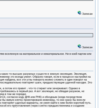
Записан
Записан
деляю вселенную на материальное и нематериальное. Ни в коей партии или
ва каких-то высших разумных существ в земную эволюцию. Эволюция,
нженер это всегда умеет. Образно говоря, если в процессе настройки на
ция найдена, все эти углы поворота можно сложить в один поворот на
ь последовательно повторяет шаги, предшествующие удачной находке. Это
а потом его правит - что-то стирает или зачеркивает. Однако в
отребовались в первый раз. А вот эволюция, не обладая разумом, не
ряд в том же порядке.
ется, согласно коду ДНК или РНК) и обходным (когда посредством
ли бы живую клетку проектировали инженеры, то они сразу бы внесли
о повторяет удачные варианты, не умея найти к ним более короткий путь.
особ его приготовления (через синтез предшественника и создание