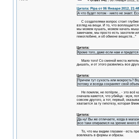
«
Ответ #41 :
06 Января 2012, 22
Цитата: Pipa от 06 Января 2012, 21:4
А что будет потом - никто не знает. Е
С создателями вопрос стоит глубже, ч
взгляд на вещи. И то, что воплощается 
мы можем кушать, можем качать мышцы 
замечаем, мы просто есть захотели или
гемоглобине, и об обмене веществ..."
Цитата:
Кроме того, даже если нам и придется
Мало того! Со сменой места жительст
дышать, и от этого развились все друг
Цитата:
Причем тут сухость или мокрость? Во
потому и всегда сохраняет свой объем
Не помяли, не потёрли... - это всё к
сначала кажется, что убийца - муж, по
совсем другого, а тот, первый, оказыва
хватается за ту гипотезу, которая бли
Цитата:
Да ну! Вы же отличаете, когда в мага
все-таки опираемся на зрение много 
То, что мы видим глазами - есть пред
вовлекать в формы и образы.