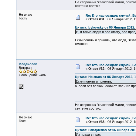
Не сторонник "квантовой магии, психо
секте не состою.
Не знаю
Re: Кто нас создал: случай, 
Гость
«
Ответ #31 :
06 Января 2012, 12
Цитата: bykovsky от 06 Января 2012, 
Я, я такие люди! я всё смогу, всё преод
Если понять и принять, что люди, Зем
смешно.
Владислав
Re: Кто нас создал: случай, 
Ветеран
«
Ответ #32 :
06 Января 2012, 14
Сообщений: 2486
Цитата: Не знаю от 06 Января 2012, 1
Если понять и принять,
а если без всяких если от Вас? Из пра
Не сторонник "квантовой магии, психо
секте не состою.
Не знаю
Re: Кто нас создал: случай, 
Гость
«
Ответ #33 :
06 Января 2012, 15
Цитата: Владислав от 06 Января 2012
Из праха в прах