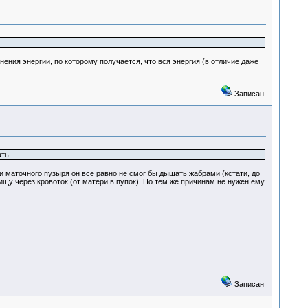
нения энергии, по которому получается, что вся энергия (в отличие даже
Записан
ть.
 маточного пузыря он все равно не смог бы дышать жабрами (кстати, до
пищу через кровоток (от матери в пупок). По тем же причинам не нужен ему
Записан