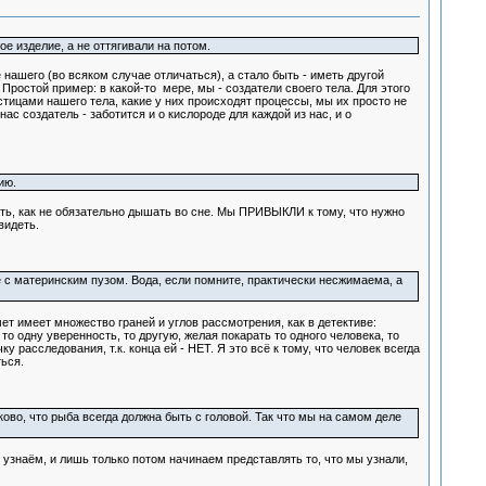
ое изделие, а не оттягивали на потом.
нашего (во всяком случае отличаться), а стало быть - иметь другой
. Простой пример: в какой-то мере, мы - создатели своего тела. Для этого
тицами нашего тела, какие у них происходят процессы, мы их просто не
ас создатель - заботится и о кислороде для каждой из нас, и о
ию.
ь, как не обязательно дышать во сне. Мы ПРИВЫКЛИ к тому, что нужно
видеть.
е с материнским пузом. Вода, если помните, практически несжимаема, а
т имеет множество граней и углов рассмотрения, как в детективе:
то одну уверенность, то другую, желая покарать то одного человека, то
у расследования, т.к. конца ей - НЕТ. Я это всё к тому, что человек всегда
ься.
ково, что рыба всегда должна быть с головой. Так что мы на самом деле
узнаём, и лишь только потом начинаем представлять то, что мы узнали,