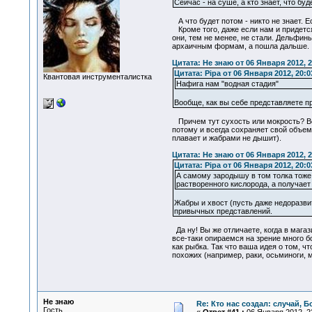
Сейчас - на суше, а кто знает, что буд
А что будет потом - никто не знает. Е
Кроме того, даже если нам и придется
они, тем не менее, не стали. Дельфин
архаичным формам, а пошла дальше
Цитата: Не знаю от 06 Января 2012, 2
Цитата: Pipa от 06 Января 2012, 20:0
Квантовая инструменталистка
Нафига нам "водная стадия"
Вообще, как вы себе представляете п
Причем тут сухость или мокрость? Вод
потому и всегда сохраняет свой объем
плавает и жабрами не дышит).
Цитата: Не знаю от 06 Января 2012, 2
Цитата: Pipa от 06 Января 2012, 20:0
А самому зародышу в том толка тоже 
растворенного кислорода, а получает 
Жабры и хвост (пусть даже недоразв
привычных представлений.
Да ну! Вы же отличаете, когда в магаз
все-таки опираемся на зрение много б
как рыбка. Так что ваша идея о том, 
похожих (например, раки, осьминоги, м
Не знаю
Re: Кто нас создал: случай, 
Гость