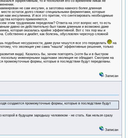
 оказался эффективным, то и технология его со временем никак не
рименении.
раммирован не сам инсулин, а заготовка намного более длинная
ом месте остаток долго гложат специальными ферментами, которые
ная нам инсулинина. И все это притом, что синтезировать необходимые
водства которого применяются.
всем этим трудоемким переделом? Ответа на этот вопрос нет, то есть
 давным-давно он действительно был таким длинным и возможно даже
минка, которая оказалась крайне эффективной. Вот с тех пор мы и
на. Собственно и диабет, как болезнь, обусловлен черезчур сложной
ишь подобные несуразности, даже руки чешутся все это переделать
на
 потому, что эволюция уже сама "нашла" эффективные решения, только
развития вида). Казалось бы, зачем повторять (хотя бы и в быстром
, поскольку инженерными задатками эволюция не обладает. Смотрим на
ются промежуточные формы, которые в последствии будут переделаны.
Записан
оходя создаются промежуточные формы, которые в последствии будут
которой в будущем зародышу человеком - не стать. Как нельзя сразу
Записан