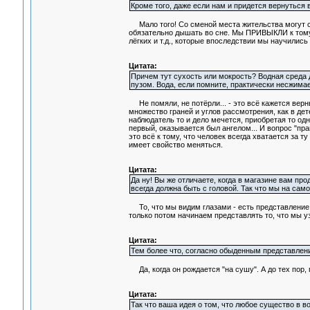
Кроме того, даже если нам и придется вернуться 
Мало того! Со сменой места жительства могут см
обязательно дышать во сне. Мы ПРИВЫКЛИ к тому, 
лёгких и т.д., которые впоследствии мы научились 
Цитата:
Причем тут сухость или мокрость? Водная среда 
пузом. Вода, если помните, практически несжимае
Не помяли, не потёрли... - это всё кажется верн
множество граней и углов рассмотрения, как в дет
наблюдатель то и дело мечется, приобретая то одну
первый, оказывается был ангелом... И вопрос "прав
это всё к тому, что человек всегда хватается за т
имеет свойство меняться.
Цитата:
Да ну! Вы же отличаете, когда в магазине вам про
всегда должна быть с головой. Так что мы на сам
То, что мы видим глазами - есть представление 
только потом начинаем представлять то, что мы у
Цитата:
Тем более что, согласно обыденным представлени
Да, когда он рождается "на сушу". А до тех пор, 
Цитата:
Так что ваша идея о том, что любое существо в в