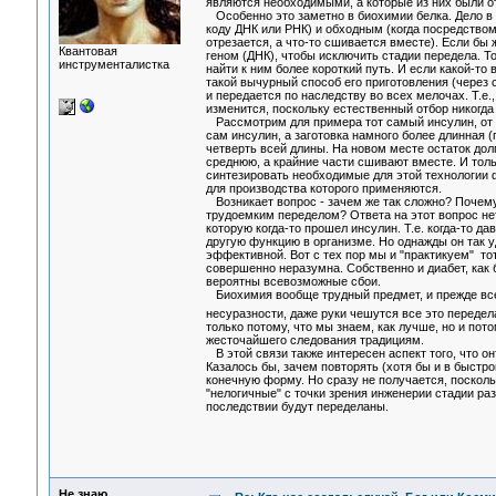
являются необходимыми, а которые из них были от
Особенно это заметно в биохимии белка. Дело в т
коду ДНК или РНК) и обходным (когда посредством
отрезается, а что-то сшивается вместе). Если бы
Квантовая
геном (ДНК), чтобы исключить стадии передела. То
инструменталистка
найти к ним более короткий путь. И если какой-т
такой вычурный способ его приготовления (через
и передается по наследству во всех мелочах. Т.е.
изменится, поскольку естественный отбор никогд
Рассмотрим для примера тот самый инсулин, от не
сам инсулин, а заготовка намного более длинная (
четверть всей длины. На новом месте остаток дол
среднюю, а крайние части сшивают вместе. И толь
синтезировать необходимые для этой технологии ф
для производства которого применяются.
Возникает вопрос - зачем же так сложно? Почему 
трудоемким переделом? Ответа на этот вопрос нет
которую когда-то прошел инсулин. Т.е. когда-то 
другую функцию в организме. Но однажды он так у
эффективной. Вот с тех пор мы и "практикуем" тот
совершенно неразумна. Собственно и диабет, как 
вероятны всевозможные сбои.
Биохимия вообще трудный предмет, и прежде всего
несуразности, даже руки чешутся все это переде
только потому, что мы знаем, как лучше, но и по
жесточайшего следования традициям.
В этой связи также интересен аспект того, что он
Казалось бы, зачем повторять (хотя бы и в быстр
конечную форму. Но сразу не получается, поскол
"нелогичные" с точки зрения инженерии стадии р
последствии будут переделаны.
Не знаю