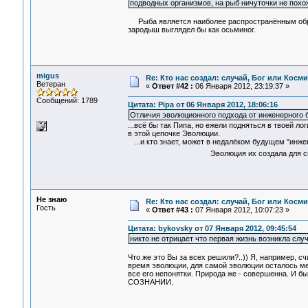
подводных организмов, на рыб ничуточки не похож
Рыба является наиболее распространённым обра
зародыш выглядел бы как осьминог.
migus
Re: Кто нас создал: случай, Бог или Косм
Ветеран
«
Ответ #42 :
06 Января 2012, 23:19:37 »
Сообщений: 1789
Цитата: Pipa от 06 Января 2012, 18:06:16
Отличия эволюционного подхода от инженерного бу
...всё бы так Пипа, но ежели подняться в твоей л
в этой цепочке Эволюции.
...и кто знает, может в недалёком будущем "инже
Эволюция их создала для своей о
Не знаю
Re: Кто нас создал: случай, Бог или Косм
Гость
«
Ответ #43 :
07 Января 2012, 10:07:23 »
Цитата: bykovsky от 07 Января 2012, 09:45:54
никто не отрицает что первая жизнь возникла слу
Что же это Вы за всех решили?..)) Я, например, 
время эволюции, для самой эволюции осталось ме
все его непонятки. Природа же - совершенна. И 
СОЗНАНИИ.