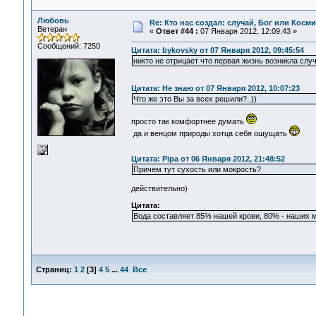
Любовь
Re: Кто нас создал: случай, Бог или Косм
Ветеран
«
Ответ #44 :
07 Января 2012, 12:09:43 »
Сообщений: 7250
Цитата: bykovsky от 07 Января 2012, 09:45:54
никто не отрицает что первая жизнь возникла слу
Цитата: Не знаю от 07 Января 2012, 10:07:23
Что же это Вы за всех решили?..))
просто так комфортнее думать
да и венцом природы хотца себя ощущать
Цитата: Pipa от 06 Января 2012, 21:48:52
Причем тут сухость или мокрость?
действительно)
Цитата:
Вода составляет 85% нашей крови, 80% - наших м
Страниц:
1
2
[
3
]
4
5
...
44
Все