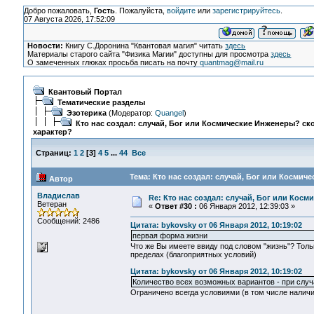
Добро пожаловать,
Гость
. Пожалуйста,
войдите
или
зарегистрируйтесь
.
07 Августа 2026, 17:52:09
Новости:
Книгу С.Доронина "Квантовая магия" читать
здесь
Материалы старого сайта "Физика Магии" доступны для просмотра
здесь
О замеченных глюках просьба писать на почту
quantmag@mail.ru
Квантовый Портал
Тематические разделы
Эзотерика
(Модератор:
Quangel
)
Кто нас создал: случай, Бог или Космические Инженеры? ско
характер?
Страниц:
1
2
[
3
]
4
5
...
44
Все
Тема: Кто нас создал: случай, Бог или Космич
Автор
Владислав
Re: Кто нас создал: случай, Бог или Косм
Ветеран
«
Ответ #30 :
06 Января 2012, 12:39:03 »
Сообщений: 2486
Цитата: bykovsky от 06 Января 2012, 10:19:02
первая форма жизни
Что же Вы имеете ввиду под словом "жизнь"? Толь
пределах (благоприятных условий)
Цитата: bykovsky от 06 Января 2012, 10:19:02
Количество всех возможных вариантов - при случ
Ограничено всегда условиями (в том числе наличи