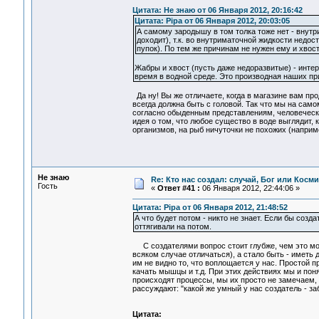
Цитата: Не знаю от 06 Января 2012, 20:16:42
Цитата: Pipa от 06 Января 2012, 20:03:05
А самому зародышу в том толка тоже нет - внутр
доходит), т.к. во внутриматочной жидкости недос
пупок). По тем же причинам не нужен ему и хвос
Жабры и хвост (пусть даже недоразвитые) - инт
время в водной среде. Это производная наших п
Да ну! Вы же отличаете, когда в магазине вам про
всегда должна быть с головой. Так что мы на само
согласно обыденным представлениям, человеческий
идея о том, что любое существо в воде выглядит,
организмов, на рыб ничуточки не похожих (например
Не знаю
Re: Кто нас создал: случай, Бог или Косм
Гость
«
Ответ #41 :
06 Января 2012, 22:44:06 »
Цитата: Pipa от 06 Января 2012, 21:48:52
А что будет потом - никто не знает. Если бы созд
оттягивали на потом.
С создателями вопрос стоит глубже, чем это може
всяком случае отличаться), а стало быть - иметь д
им не видно то, что воплощается у нас. Простой п
качать мышцы и т.д. При этих действиях мы и пон
происходят процессы, мы их просто не замечаем, м
рассуждают: "какой же умный у нас создатель - заб
Цитата: