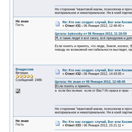
Не сторонник "квантовой магии, психологии и проч
материальное и нематериальное. Ни в коей партии
Не знаю
Re: Кто нас создал: случай, Бог или Косм
Гость
«
Ответ #31 :
06 Января 2012, 12:48:40 »
Цитата: bykovsky от 06 Января 2012, 11:18:59
Я, я такие люди! я всё смогу, всё преодолею и для э
Если понять и принять, что люди, Земля, космос,
поводу их возможной нестабильности выглядит, п
Владислав
Re: Кто нас создал: случай, Бог или Косм
Ветеран
«
Ответ #32 :
06 Января 2012, 14:43:05 »
Сообщений: 2486
Цитата: Не знаю от 06 Января 2012, 12:48:40
Если понять и принять,
а если без всяких если от Вас? Из праха в прах - 
Не сторонник "квантовой магии, психологии и проч
материальное и нематериальное. Ни в коей партии
Не знаю
Re: Кто нас создал: случай, Бог или Косм
Гость
«
Ответ #33 :
06 Января 2012, 15:21:11 »