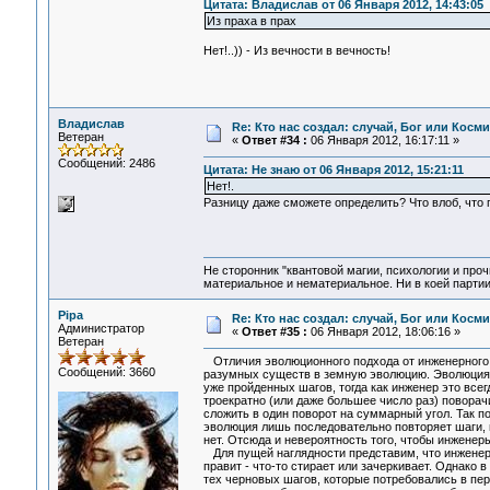
Цитата: Владислав от 06 Января 2012, 14:43:05
Из праха в прах
Нет!..)) - Из вечности в вечность!
Владислав
Re: Кто нас создал: случай, Бог или Косм
Ветеран
«
Ответ #34 :
06 Января 2012, 16:17:11 »
Сообщений: 2486
Цитата: Не знаю от 06 Января 2012, 15:21:11
Нет!.
Разницу даже сможете определить? Что влоб, что 
Не сторонник "квантовой магии, психологии и проч
материальное и нематериальное. Ни в коей партии
Pipa
Re: Кто нас создал: случай, Бог или Косм
Администратор
«
Ответ #35 :
06 Января 2012, 18:06:16 »
Ветеран
Отличия эволюционного подхода от инженерного б
Сообщений: 3660
разумных существ в земную эволюцию. Эволюция, 
уже пройденных шагов, тогда как инженер это все
троекратно (или даже большее число раз) поворачи
сложить в один поворот на суммарный угол. Так по
эволюция лишь последовательно повторяет шаги, 
нет. Отсюда и невероятность того, чтобы инженер
Для пущей наглядности представим, что инженер, 
правит - что-то стирает или зачеркивает. Однако в
тех черновых шагов, которые потребовались в пер