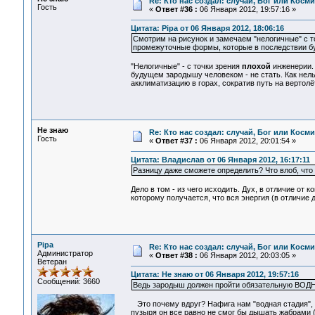
Re: Кто нас создал: случай, Бог или Косм
Гость
«
Ответ #36 :
06 Января 2012, 19:57:16 »
Цитата: Pipa от 06 Января 2012, 18:06:16
Смотрим на рисунок и замечаем "нелогичные" с т
промежуточные формы, которые в последствии б
"Нелогичные" - с точки зрения
плохой
инженерии. 
будущем зародышу человеком - не стать. Как нел
акклиматизацию в горах, сократив путь на вертолёт
Не знаю
Re: Кто нас создал: случай, Бог или Косм
Гость
«
Ответ #37 :
06 Января 2012, 20:01:54 »
Цитата: Владислав от 06 Января 2012, 16:17:11
Разницу даже сможете определить? Что влоб, что 
Дело в том - из чего исходить. Дух, в отличие от
которому получается, что вся энергия (в отличие
Pipa
Re: Кто нас создал: случай, Бог или Косм
Администратор
«
Ответ #38 :
06 Января 2012, 20:03:05 »
Ветеран
Цитата: Не знаю от 06 Января 2012, 19:57:16
Сообщений: 3660
Ведь зародыш должен пройти обязательную ВОДНУ
Это почему вдруг? Нафига нам "водная стадия", 
пузыря он все равно не смог бы дышать жабрами (к