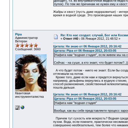
доходит), т.к. во внутриматочной жидкости недост
пупок). По тем же причинам не нужен ему и хвост
Жабры и хвост (пусть даже недоразвитые) - инт
время в водной среде. Это производная наших пр
Pipa
Re: Кто нас создал: случай, Бог или Косм
Администратор
«
Ответ #40 :
06 Января 2012, 21:48:52 »
Ветеран
Цитата: Не знаю от 06 Января 2012, 20:16:42
Сообщений: 3660
Цитата: Pipa от 06 Января 2012, 20:03:05
Нафига нам "водная стадия", если живем мы на 
Сейчас - на суше, а кто знает, что будет потом?..
А что будет потом - никто не знает. Если бы созд
оттягивали на потом.
Кроме того, даже если нам и придется вернуться 
например, дельфины вернулись в водную стихию, н
способ размножения, свойственный млекопитающим
пошла дальше.
Квантовая
Цитата: Не знаю от 06 Января 2012, 20:16:42
инструменталистка
Цитата: Pipa от 06 Января 2012, 20:03:05
Нафига нам "водная стадия"
Вообще, как вы себе представляете процесс заро
Причем тут сухость или мокрость? Водная среда 
пузом. Вода, если помните, практически несжимае
совершенно необязательно, тем более что никаких