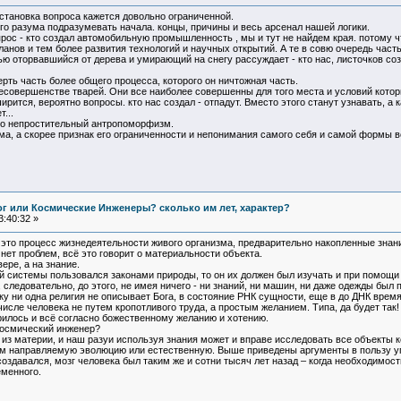
остановка вопроса кажется довольно ограниченной.
его разума подразумевать начала. концы, причины и весь арсенал нашей логики.
рос - кто создал автомобильную промышленность , мы и тут не найдем края. потому ч
ланов и тем более развития технологий и научных открытий. А те в совю очередь часть
нью оторвавшийся от дерева и умирающий на снегу рассуждает - кто нас, листочков со
мерть часть более общего процесса, которого он ничтожная часть.
есовершенстве тварей. Они все наиболее совершенны для того места и условий котор
ирится, вероятно вопросы. кто нас создал - отпадут. Вместо этого станут узнавать, а
...
это непростительный антропоморфизм.
ума, а скорее признак его ограниченности и непонимания самого себя и самой формы
Бог или Космические Инженеры? сколько им лет, характер?
:40:32 »
о это процесс жизнедеятельности живого организма, предварительно накопленные знан
нет проблем, всё это говорит о материальности объекта.
ере, а на знание.
ой системы пользовался законами природы, то он их должен был изучать и при помо
И, следовательно, до этого, не имея ничего - ни знаний, ни машин, ни даже одежды был 
ьку ни одна религия не описывает Бога, в состояние РНК сущности, еще в до ДНК врем
м числе человека не путем кропотливого труда, а простым желанием. Типа, да будет так!
рилось и всё согласно божественному желанию и хотению.
космический инженер?
из материи, и наш разуи используя знания может и вправе исследовать все объекты к
м направляемую эволюцию или естественную. Выше приведены аргументы в пользу уп
оздавался, мозг человека был таким же и сотни тысяч лет назад – когда необходимос
еменного.