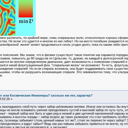
можно различить, по крайней мере, семь спиральных волн, относительно хорошо сфор
тва. Не всем это удается и многие из них гибнут. Но на место погибших рождаются 
иралеобразной жизни" может продолжаться сколь угодно долго, пока по каким-либо п
е пояснения. Мы знаем, что в физике существует такое понятие как параметр порядка
скажем, повысить до 80 градусов по Цельсию, то, думаю, не каждый в долгосрочной п
вается во вполне определенном диапазоне, дает возможность к появлению спиралей и 
вался некий флуктуационный фон, "спиральная жизнь" не возникнет. То-есть, флукту
ождения спиралей. Но если спираль возникла, она будет поддерживать свое существо
ьшими, чтобы не разрушить возникающие спирали. Это эквивалентно тому, что ультра
е.
Бог или Космические Инженеры? сколько им лет, характер?
:52:26 »
 выкладывать свой путь через забор шёлковыми нитями. Иначе они остались бы внутр
ицы не могли осваивать умение преодолевать густой и высокий забор по чуть-чуть, о
ны! - первый забор мог быть в один ряд и низкий и дже щетиной наклоненной наружу и
 ширины и высоты ограды – забор возрос до таких размеров что стал требовать особог
у, гусеницы забывают столь ценный навык тут же?, стоит их перенести через забор?
преодолевать и вдруг забыл? Ведь как раз навыка забывать привиться не могло, ну кто
веточку и листья не разлагаются, а засыхают.