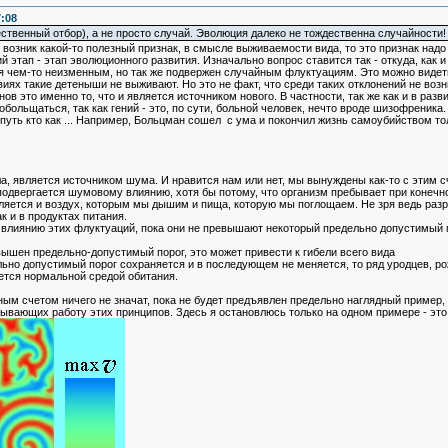
7:08
ственный отбор), а не просто случай. Эволюция далеко не тождественна случайности!
 возник какой-то полезный признак, в смысле выживаемости вида, то это признак надо 
 этап - этап эволюционного развития. Изначально вопрос ставится так - откуда, как 
ся чем-то неизменным, но так же подвержен случайным флуктуациям. Это можно видет
виях такие детеныши не выживают. Но это не факт, что среди таких отклонений не воз
ов это именно то, что и является источником нового. В частности, так же как и в раз
ольщаться, так как гений - это, по сути, больной человек, нечто вроде шизофреника.
путь кто как ... Например, Больцман сошел с ума и покончил жизнь самоубийством то
ла, является источником шума. И нравится нам или нет, мы вынуждены как-то с этим с
подвергается шумовому влиянию, хотя бы потому, что организм пребывает при конечн
вляется и воздух, которым мы дышим и пища, которую мы поглощаем. Не зря ведь ра
ак и в продуктах питания.
влиянию этих флуктуаций, пока они не превышают некоторый предельно допустимый по
вышен предельно-допустимый порог, это может привести к гибели всего вида
ьно допустимый порог сохраняется и в последующем не меняется, то ряд уродцев, ро
яется нормальной средой обитания.
м счетом ничего не значат, пока не будет предъявлен предельно наглядный пример, 
ывающих работу этих принципов. Здесь я остановлюсь только на одном примере - это