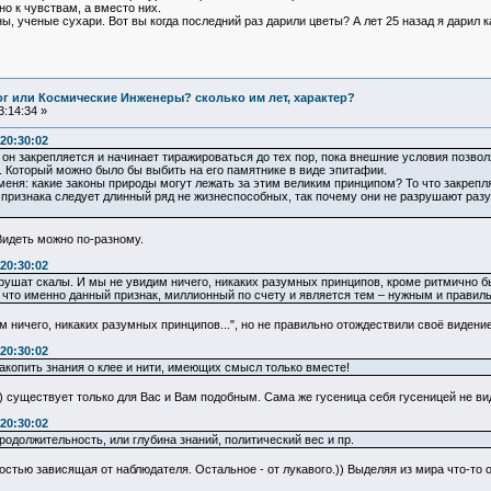
о к чувствам, а вместо них.
, ученые сухари. Вот вы когда последний раз дарили цветы? А лет 25 назад я дарил к
Бог или Космические Инженеры? сколько им лет, характер?
:14:34 »
20:30:02
 он закрепляется и начинает тиражироваться до тех пор, пока внешние условия позвол
 Который можно было бы выбить на его памятнике в виде эпитафии.
у меня: какие законы природы могут лежать за этим великим принципом? То что закре
признака следует длинный ряд не жизнеспособных, так почему они не разрушают раз
Видеть можно по-разному.
20:30:02
 рушат скалы. И мы не увидим ничего, никаких разумных принципов, кроме ритмично 
что именно данный признак, миллионный по счету и является тем – нужным и правил
 ничего, никаких разумных принципов...", но не правильно отождествили своё видение
20:30:02
акопить знания о клее и нити, имеющих смысл только вместе!
ти) существует только для Вас и Вам подобным. Сама же гусеница себя гусеницей не в
20:30:02
одолжительность, или глубина знаний, политический вес и пр.
остью зависящая от наблюдателя. Остальное - от лукавого.)) Выделяя из мира что-то 