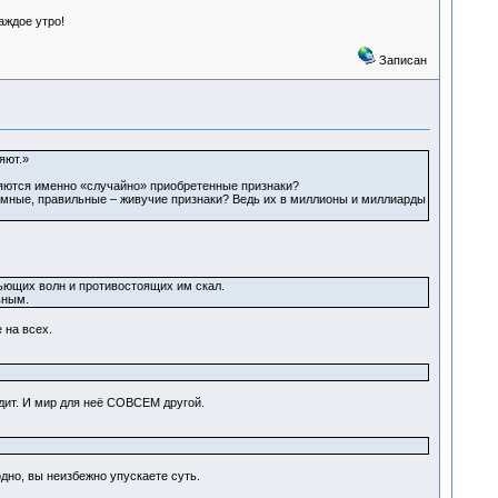
аждое утро!
Записан
яют.»
пляются именно «случайно» приобретенные признаки?
умные, правильные – живучие признаки? Ведь их в миллионы и миллиарды
бьющих волн и противостоящих им скал.
ьным.
 на всех.
идит. И мир для неё СОВСЕМ другой.
одно, вы неизбежно упускаете суть.