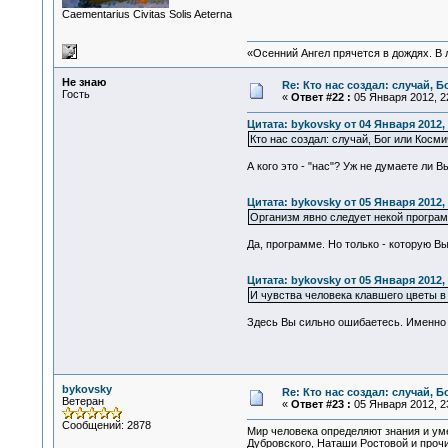
Сaementarius Civitas Solis Aeterna
«Осенний Ангел прячется в дождях. В л
Не знаю
Re: Кто нас создал: случай, 
Гость
«
Ответ #22 :
05 Января 2012, 22
Цитата: bykovsky от 04 Января 2012, 
Кто нас создал: случай, Бог или Косм
А кого это - "нас"? Уж не думаете ли В
Цитата: bykovsky от 05 Января 2012, 
Организм явно следует некой програ
Да, программе. Но только - которую 
Цитата: bykovsky от 05 Января 2012, 
И чувства человека клавшего цветы в 
Здесь Вы сильно ошибаетесь. Именно ч
bykovsky
Re: Кто нас создал: случай, 
Ветеран
«
Ответ #23 :
05 Января 2012, 23
Сообщений: 2878
Мир человека определяют знания и ум
Дубровского, Наташи Ростовой и проч