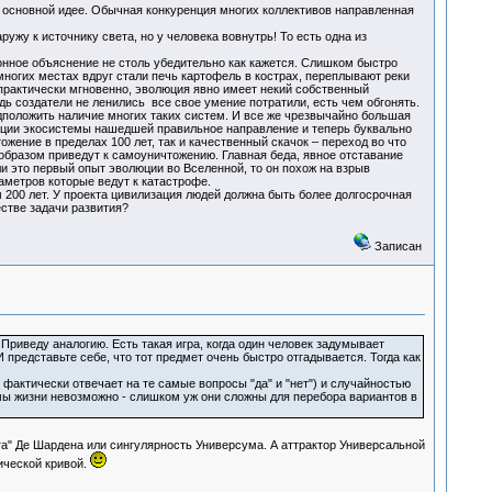
т основной идее. Обычная конкуренция многих коллективов направленная
ужу к источнику света, но у человека вовнутрь! То есть одна из
ионное объяснение не столь убедительно как кажется. Слишком быстро
ногих местах вдруг стали печь картофель в кострах, переплывают реки
а практически мгновенно, эволюция явно имеет некий собственный
ь создатели не ленились все свое умение потратили, есть чем обгонять.
дположить наличие многих таких систем. И все же чрезвычайно большая
ации экосистемы нашедшей правильное направление и теперь буквально
жение в пределах 100 лет, так и качественный скачок – переход во что
 образом приведут к самоуничтожению. Главная беда, явное отставание
ли это первый опыт эволюции во Вселенной, то он похож на взрыв
метров которые ведут к катастрофе.
200 лет. У проекта цивилизация людей должна быть более долгосрочная
стве задачи развития?
Записан
Приведу аналогию. Есть такая игра, когда один человек задумывает
И представьте себе, что тот предмет очень быстро отгадывается. Тогда как
фактически отвечает на те самые вопросы "да" и "нет") и случайностью
ы жизни невозможно - слишком уж они сложны для перебора вариантов в
а" Де Шардена или сингулярность Универсума. А аттрактор Универсальной
ической кривой.