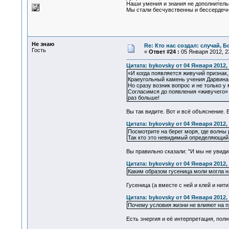
Наши умения и знания не дополнительн
Мы стали бесчувственны и бессердечны
Не знаю
Re: Кто нас создал: случай, 
Гость
«
Ответ #24 :
05 Января 2012, 23
Цитата: bykovsky от 04 Января 2012, 
«И когда появляется живучий признак,
Краеугольный камень учения Дарвина.
Но сразу возник вопрос и не только 
Согласимся до появления «живучего» 
раз больше!
Вы так видите. Вот и всё объяснение. 
Цитата: bykovsky от 04 Января 2012, 
Посмотрите на берег моря, где волны
Так кто это невидимый определяющий 
Вы правильно сказали: "И мы не увидим
Цитата: bykovsky от 04 Января 2012, 
Каким образом гусеница моли могла н
Гусеница (а вместе с ней и клей и ни
Цитата: bykovsky от 04 Января 2012, 
Почему условия жизни не влияют на пр
Есть энергия и её интерпретация, полн