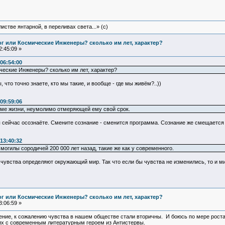
истве янтарной, в переливах света...» (c)
Бог или Космические Инженеры? сколько им лет, характер?
:45:09 »
06:54:00
ические Инженеры? сколько им лет, характер?
ы, что точно знаете, кто мы такие, и вообще - где мы живём?..))
09:59:06
мме жизни, неумолимо отмеряющей ему свой срок.
Вы сейчас осознаёте. Смените сознание - сменится программа. Сознание же смещаетс
13:40:32
могилы сородичей 200 000 лет назад, такие же как у современного.
увства определяют окружающий мир. Так что если бы чувства не изменились, то и ми
Бог или Космические Инженеры? сколько им лет, характер?
:06:59 »
ение, к сожалению чувства в нашем обществе стали вторичны. И боюсь по мере рост
их с современным литературным героем из Антистервы.