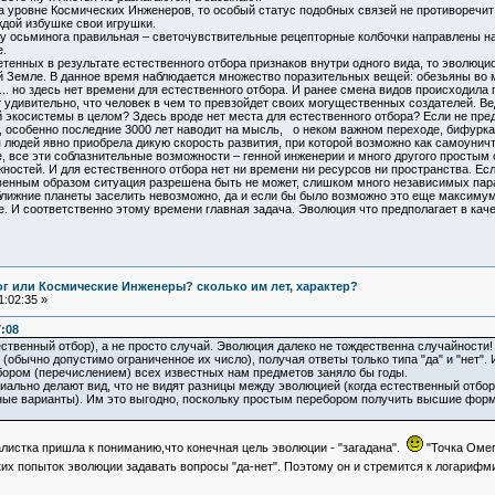
на уровне Космических Инженеров, то особый статус подобных связей не противоречи
ждой избушке свои игрушки.
з у осьминога правильная – светочувствительные рецепторные колбочки направлены нар
.
тенных в результате естественного отбора признаков внутри одного вида, то эволюц
й Земле. В данное время наблюдается множество поразительных вещей: обезьяны во м
и... но здесь нет времени для естественного отбора. И ранее смена видов происходил
удивительно, что человек в чем то превзойдет своих могущественных создателей. Вед
 экосистемы в целом? Здесь вроде нет места для естественного отбора? Если не пре
 особенно последние 3000 лет наводит на мысль, о неком важном переходе, бифурк
людей явно приобрела дикую скорость развития, при которой возможно как самоуничто
е, все эти соблазнительные возможности – генной инженерии и много другого простым
ностей. И для естественного отбора нет ни времени ни ресурсов ни пространства. Ес
твенным образом ситуация разрешена быть не может, слишком много независимых пара
лижние планеты заселить невозможно, да и если бы было возможно это еще максимум 
. И соответственно этому времени главная задача. Эволюция что предполагает в каче
Бог или Космические Инженеры? сколько им лет, характер?
:02:35 »
7:08
твенный отбор), а не просто случай. Эволюция далеко не тождественна случайности! 
(обычно допустимо ограниченное их число), получая ответы только типа "да" и "нет". 
ором (перечислением) всех известных нам предметов заняло бы годы.
ально делают вид, что не видят разницы между эволюцией (когда естественный отбор 
ные варианты). Им это выгодно, поскольку простым перебором получить высшие форм
истка пришла к пониманию,что конечная цель эволюции - "загадана".
"Точка Омег
их попыток эволюции задавать вопросы "да-нет". Поэтому он и стремится к логарифм