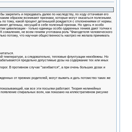
бы закрепить и передавать далее по наследству, по ходу оттачивая его
и каким образом возникают признаки, которые могут оказаться полезными.
ь по тому, какой процент детенышей рождается с отклонениями от нормы.
никнет детеныш, несущий в себе полезный признак. Но здесь я особо
витии цивилизации - только единицы особо одаренных гениев дают толчки к
 К сожалению, не всем гениям уготована роль "благодетеля человеческого
лько потому, что научная общественность наотрез не желала принимать
читаться.
ой температуре, а следовательно, тепловые флуктуации неизбежны. Но
зрабатываются предельно допустимые дозы на содержание тех или иных
рог. В противном случае "загибается", а при очень больших дозах и
жденных от прежних родителей, могут выжить и дать потомство таких же
показывающий, как все эти посылки работают. Теория нелинейных
 появление спиральных волн, как показано на иллюстративном рисунке