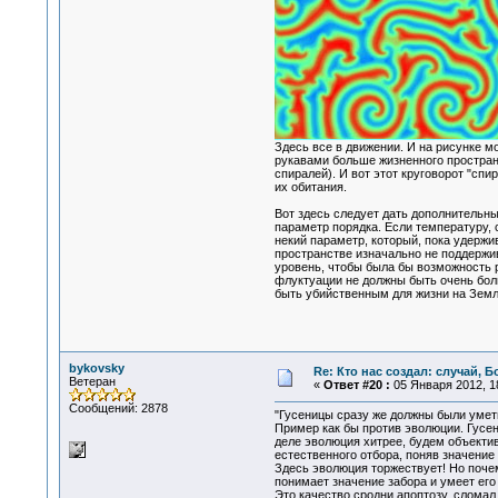
Здесь все в движении. И на рисунке 
рукавами больше жизненного пространс
спиралей). И вот этот круговорот "сп
их обитания.
Вот здесь следует дать дополнительны
параметр порядка. Если температуру, 
некий параметр, который, пока удержи
пространстве изначально не поддержи
уровень, чтобы была бы возможность р
флуктуации не должны быть очень бол
быть убийственным для жизни на Земл
bykovsky
Re: Кто нас создал: случай, 
Ветеран
«
Ответ #20 :
05 Января 2012, 18
Сообщений: 2878
"Гусеницы сразу же должны были уметь
Пример как бы против эволюции. Гусен
деле эволюция хитрее, будем объектив
естественного отбора, поняв значение
Здесь эволюция торжествует! Но почем
понимает значение забора и умеет его 
Это качество сродни апоптозу, сломал 