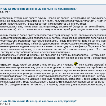
Бог или Космические Инженеры? сколько им лет, характер?
:57:08 »
твенный отбор), а не просто случай. Эволюция далеко не тождественна случайности!
(обычно допустимо ограниченное их число), получая ответы только типа "да" и "нет". И
ром (перечислением) всех известных нам предметов заняло бы годы.
льно делают вид, что не видят разницы между эволюцией (когда естественный отбор ф
ные варианты). Им это выгодно, поскольку простым перебором получить высшие форм
жных форм из более простых) свидетельствует, прежде всего, явление наследования.
 остаются неизвестными в параллельных ветвях. Тогда как в инженерном деле такое 
ую литературу. Например, как только появились новые технологии, типа печатного мо
рживающей температуру пайки без деформации), термоусадочные кембрики и пр., так 
еменно разные изделия получили в своем составе одну и ту же фьючу. Тогда как в био
пилась полезная мутация, то в несвязанных ветвях об этом никогда не узнают. Т.е. т
 потому не могут обменяться генетической информацией.
создали Космические Инженеры) не проходит, т.к. тогда бы понадобилось не только п
ог воспользоваться идеями других инженеров. По той же причине не катит и божествен
трясают! Ведь живой организм это не только рога и копыта
, но и крайне сложный
елое машиностроение на внутриклеточном уровне. Именно их структура/устройство на
отличия даже в тех технологиях, которые у разных видов сходны (выполняют одну и 
типично для инженерных решений, при которых все живые организмы являются продукто
тики показывают, что удачные конструкции изобретаются и бракуются прямо на ходу, 
организмов имела бы тенденцию к блочную построению, когда одни и те же детали (те
ия наследования. Тогда как реальность такова, что каждая эволюционная ветвь имее
у. Это свидетельствует о том, что эти нау-хау родились уже в процессе эволюции, а 
Бог или Космические Инженеры? сколько им лет, характер?
:04:52 »