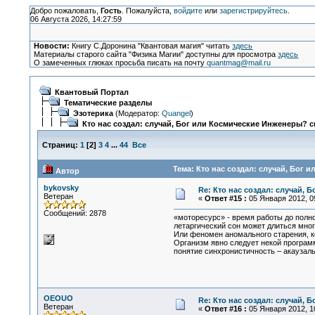
Добро пожаловать,
Гость
. Пожалуйста,
войдите
или
зарегистрируйтесь
.
06 Августа 2026, 14:27:59
Новости:
Книгу С.Доронина "Квантовая магия" читать
здесь
Материалы старого сайта "Физика Магии" доступны для просмотра
здесь
О замеченных глюках просьба писать на почту
quantmag@mail.ru
Квантовый Портал
Тематические разделы
Эзотерика
(Модератор:
Quangel
)
Кто нас создал: случай, Бог или Космические Инженеры? с
Страниц:
1
[
2
]
3
4
...
44
Все
Тема: Кто нас создал: случай, Бог 
Автор
bykovsky
Re: Кто нас создал: случай, 
Ветеран
«
Ответ #15 :
05 Января 2012, 09
Сообщений: 2878
«моторесурс» - время работы до полно
летаргический сон может длиться мног
Или феномен аномального старения, ко
Организм явно следует некой програм
понятие синхронистичность – акаузал
OEOUO
Re: Кто нас создал: случай, 
Ветеран
«
Ответ #16 :
05 Января 2012, 10