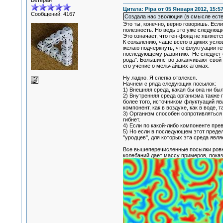
Ветеран
Цитата: Pipa от 05 Января 2012, 15:5
Сообщений: 4167
Создала нас эволюция (в смысле есте
Это ты, конечно, верно говоришь. Если
полезность. Но ведь это уже следующий
Это означает, что ген-фонд не являет
К сожалению, чаще всего в диких усло
желаю подчеркнуть, что флуктуации ген
последующему развитию. Не следует об
рода". Большинство заканчивают свой 
его учение о мельчайших атомах.
Ну ладно. Я слегка отвлекся.
Начнем с ряда следующих посылок:
1) Внешняя среда, какая бы она ни бы
2) Внутренняя среда организма также 
более того, источником флуктуаций я
компонент, как в воздухе, как в воде, т
3) Организм способен сопротивляться 
гибнет.
4) Если по какой-либо компоненте пре
5) Но если в последующем этот предел
"уродцев", для которых эта среда явл
Все вышеперечисленные посылки ровны
колебаний дает массу примеров, показ