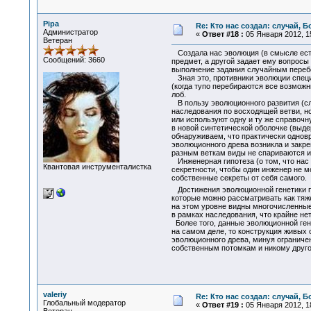
Pipa
Re: Кто нас создал: случай, 
Администратор
«
Ответ #18 :
05 Января 2012, 15
Ветеран
Создала нас эволюция (в смысле естес
Сообщений: 3660
предмет, а другой задает ему вопросы 
выполнение задания случайным перебо
Зная это, противники эволюции специа
(когда тупо перебираются все возмож
лоб.
В пользу эволюционного развития (сло
наследования по восходящей ветви, но
или используют одну и ту же справочн
в новой синтетической оболочке (выде
обнаруживаем, что практически одновр
эволюционного древа возникла и закре
разным веткам виды не спариваются и
Инженерная гипотеза (о том, что нас 
Квантовая инструменталистка
секретности, чтобы один инженер не м
собственные секреты от себя самого.
Достижения эволюционной генетики по
которые можно рассматривать как тяж
на этом уровне видны многочисленные 
в рамках наследования, что крайне не
Более того, данные эволюционной гене
на самом деле, то конструкция живых 
эволюционного древа, минуя ограничен
собственным потомкам и никому другом
valeriy
Re: Кто нас создал: случай, 
Глобальный модератор
«
Ответ #19 :
05 Января 2012, 18