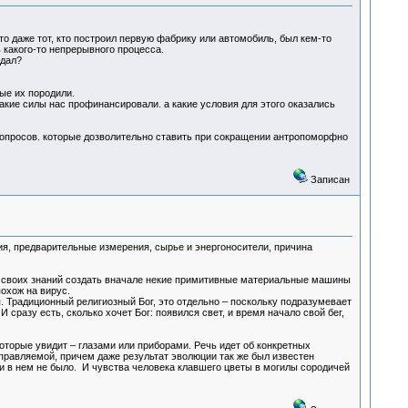
то даже тот, кто построил первую фабрику или автомобиль, был кем-то
 какого-то непрерывного процесса.
здал?
ые их породили.
 какие силы нас профинансировали. а какие условия для этого оказались
 вопросов. которые дозволительно ставить при сокращении антропоморфно
Записан
ия, предварительные измерения, сырье и энергоносители, причина
щи своих знаний создать вначале некие примитивные материальные машины
похож на вирус.
я. Традиционный религиозный Бог, это отдельно – поскольку подразумевает
 И сразу есть, сколько хочет Бог: появился свет, и время начало свой бег,
оторые увидит – глазами или приборами. Речь идет об конкретных
равляемой, причем даже результат эволюции так же был известен
ти в нем не было. И чувства человека клавшего цветы в могилы сородичей