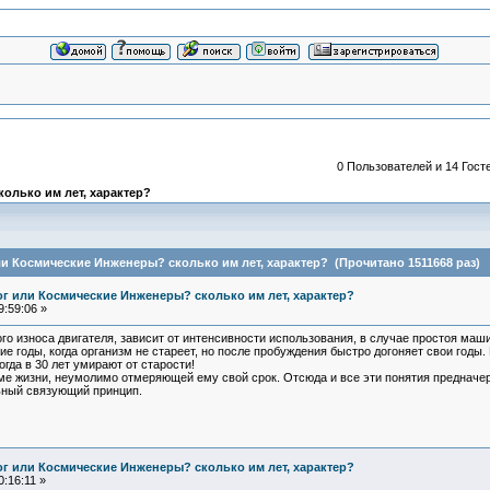
0 Пользователей и 14 Госте
колько им лет, характер?
или Космические Инженеры? сколько им лет, характер? (Прочитано 1511668 раз)
Бог или Космические Инженеры? сколько им лет, характер?
:59:06 »
го износа двигателя, зависит от интенсивности использования, в случае простоя маш
ие годы, когда организм не стареет, но после пробуждения быстро догоняет свои годы.
гда в 30 лет умирают от старости!
ме жизни, неумолимо отмеряющей ему свой срок. Отсюда и все эти понятия предначе
ьный связующий принцип.
Бог или Космические Инженеры? сколько им лет, характер?
:16:11 »