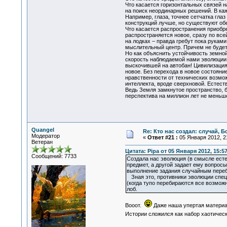
Что касается горизонтальных связей 
на поиск неординарных решений. В ка
Например, глаза, точнее сетчатка гла
конструкций лучше, но существуют обе
Что касается распространения приобре
распространяется новое, сразу по все
на лодках – правда гребут пока рукам
мыслительный центр. Причем не будет 
Но как объяснить устойчивость земной
скорость наблюдаемой нами эволюции,
выскочившей на автобан! Цивилизация 
новое. Без перехода в новое состояни
нравственности от технических возмож
интеллекта, вроде сверхновой. Естес
Ведь Земля замкнутое пространство, б
перспектива на миллион лет не меньше
Quangel
Re: Кто нас создал: случай, 
Модератор
«
Ответ #21 :
05 Января 2012, 21
Ветеран
Цитата: Pipa от 05 Января 2012, 15:5
Сообщений: 7733
Создала нас эволюция (в смысле естес
предмет, а другой задает ему вопросы 
выполнение задания случайным переб
Зная это, противники эволюции специ
(когда тупо перебираются все возмож
лоб.
Вооот.
Даже наша упертая материал
Истории сложился как набор хаотическ