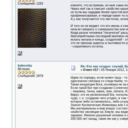
Сообщений: 1283
извните, что встреваю, но мне сама п
Через неё так и сквозит свойство наш
но если мы зададим более простой воп
профинансирован, в череде каких-то п
А у нас получается что листочек, осе
И того он не ведает что его жизнь и с
нельзя говорить о совершенстве или н
Когда разум человека "логически" расш
благоприятными последний миллион лет
искать начала и концы, создателей - 
это не признак широты и пытливости 
- сократимого остатка.
bykovsky
Re: Кто нас создал: случай, 
Ветеран
«
Ответ #17 :
05 Января 2012, 13
Сообщений: 2878
Идем по порядку, если нужен труд – т
однозначно связана со следствием, то 
Такая концепция Бога, основана не на в
Если такой Бог при создании Солнечн
– веревка, тачка, кирка, лом, лопата. 
Вирус это не религиозный Бог, поскол
чудо, т. е. создание чего угодно, в то
которое либо остановилось, либо уско
Значит Космические Инженеры или 1 
Мы материальны и мир вокруг состоит 
свойстве эволюции на Земле, мы види
заранее. Именно разумный человек и с
200 000 лет назад, такие же как у совр