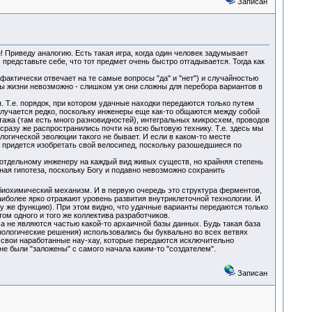
Записан
 Приведу аналогию. Есть такая игра, когда один человек задумывает
 представьте себе, что тот предмет очень быстро отгадывается. Тогда как
актически отвечает на те самые вопросы "да" и "нет") и случайностью
ы жизни невозможно - слишком уж они сложны для перебора вариантов в
 Т.е. порядок, при котором удачные находки передаются только путем
случается редко, поскольку инженеры еще как-то общаются между собой
нтажа (там есть много разновидностей), интегральных микросхем, проводов
сразу же распространились почти на всю бытовую технику. Т.е. здесь мы
логической эволюции такого не бывает. И если в каком-то месте
ам придется изобретать свой велосипед, поскольку разошедшиеся по
о отдельному инженеру на каждый вид живых существ, но крайняя степень
ная гипотеза, поскольку Богу и подавно невозможно сохранить
 биохимический механизм. И в первую очередь это структура ферментов,
иболее ярко отражают уровень развития внутриклеточной технологии. И
ту же функцию). При этом видно, что удачные варианты передаются только
м одного и того же коллектива разработчиков.
а не являются частью какой-то архаичной базы данных. Будь такая база
хнологические решения) использовались бы буквально во всех ветвях
т свои наработанные нау-хау, которые передаются исключительно
не были "заложены" с самого начала каким-то "создателем".
Записан