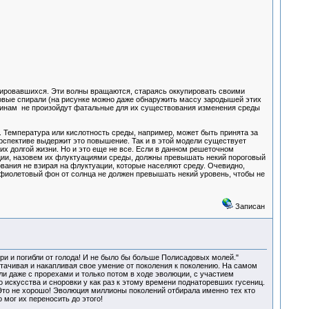
мировавшихся. Эти волны вращаются, стараясь оккупировать своими
новые спирали (на рисунке можно даже обнаружить массу зародышей этих
ричинам не произойдут фатальные для их существования изменения среды
. Температура или кислотность среды, например, может быть принята за
ерспективе выдержит это повышение. Так и в этой модели существует
их долгой жизни. Но и это еще не все. Если в данном решеточном
ации, назовем их флуктуациями среды, должны превышать некий пороговый
вания не взирая на флуктуации, которые населяют среду. Очевидно,
фиолетовый фон от солнца не должен превышать некий уровень, чтобы не
Записан
и и погибли от голода! И не было бы больше Полисадовых молей."
ттачивая и накапливая свое умение от поколения к поколению. На самом
ли даже с прорехами и только потом в ходе эволюции, с участием
о искусства и сноровки у как раз к этому времени поднаторевших гусениц.
 Это не хорошо! Эволюция миллионы поколений отбирала именно тех кто
 мог их переносить до этого!