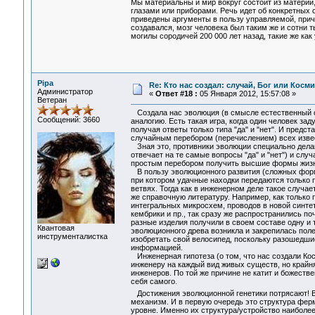
Мы материальны и мир вокруг состоит из материи,
глазами или приборами. Речь идет об конкретны
приведены аргументы в пользу управляемой, прич
создавался, мозг человека был таким же и сотни т
могилы сородичей 200 000 лет назад, такие же как
Pipa
Re: Кто нас создал: случай, Бог или Косм
Администратор
«
Ответ #18 :
05 Января 2012, 15:57:08 »
Ветеран
Создала нас эволюция (в смысле естественный от
Сообщений: 3660
аналогию. Есть такая игра, когда один человек за
получая ответы только типа "да" и "нет". И предст
случайным перебором (перечислением) всех изве
Зная это, противники эволюции специально делаю
отвечает на те самые вопросы "да" и "нет") и слу
простым перебором получить высшие формы жизни
В пользу эволюционного развития (сложных форм и
при котором удачные находки передаются только 
ветвях. Тогда как в инженерном деле такое случа
же справочную литературу. Например, как только 
интегральных микросхем, проводов в новой синт
кембрики и пр., так сразу же распространились п
разные изделия получили в своем составе одну и т
Квантовая
эволюционного древа возникла и закрепилась полез
инструменталистка
изобретать свой велосипед, поскольку разошедши
информацией.
Инженерная гипотеза (о том, что нас создали Кос
инженеру на каждый вид живых существ, но крайня
инженеров. По той же причине не катит и божеств
себя самого.
Достижения эволюционной генетики потрясают! Ве
механизм. И в первую очередь это структура фер
уровне. Именно их структура/устройство наиболее