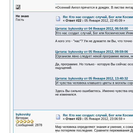
«Осенний Ангел прячется в дождях. В листве янтарн
Не знаю
Re: Кто нас создал: случай, Бог или Косм
Гость
«
Ответ #22 :
05 Января 2012, 22:45:09 »
Цитата: bykovsky от 04 Января 2012, 06:54:00
Кто нас создал: случай, Бог или Космические Инж
А кого это - "нас"? Уж не думаете ли Вы, что точно
Цитата: bykovsky от 05 Января 2012, 09:59:06
Организм явно следует некой программе жизни, 
Да, программе. Но только - которую Вы сейчас о
ощущений.
Цитата: bykovsky от 05 Января 2012, 13:40:32
И чувства человека клавшего цветы в могилы соро
Здесь Вы сильно ошибаетесь. Именно чувства опр
не изменился.
bykovsky
Re: Кто нас создал: случай, Бог или Косм
Ветеран
«
Ответ #23 :
05 Января 2012, 23:06:59 »
Сообщений: 2878
Мир человека определяют знания и умение, к сож
мы потеряем последние. Сравните переживания Д