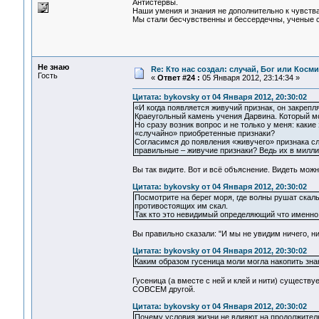
Антистервы.
Наши умения и знания не дополнительно к чувства
Мы стали бесчувственны и бессердечны, ученые су
Не знаю
Re: Кто нас создал: случай, Бог или Косм
Гость
«
Ответ #24 :
05 Января 2012, 23:14:34 »
Цитата: bykovsky от 04 Января 2012, 20:30:02
«И когда появляется живучий признак, он закрепл
Краеугольный камень учения Дарвина. Который мо
Но сразу возник вопрос и не только у меня: каки
«случайно» приобретенные признаки?
Согласимся до появления «живучего» признака с
правильные – живучие признаки? Ведь их в милл
Вы так видите. Вот и всё объяснение. Видеть можн
Цитата: bykovsky от 04 Января 2012, 20:30:02
Посмотрите на берег моря, где волны рушат скал
противостоящих им скал.
Так кто это невидимый определяющий что именно
Вы правильно сказали: "И мы не увидим ничего, ни
Цитата: bykovsky от 04 Января 2012, 20:30:02
Каким образом гусеница моли могла накопить зна
Гусеница (а вместе с ней и клей и нити) существу
СОВСЕМ другой.
Цитата: bykovsky от 04 Января 2012, 20:30:02
Почему условия жизни не влияют на продолжительн