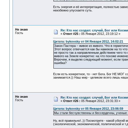
Есть энергия и её интерпретация, полностью завис
неизбежно упускаете суть.
Не знаю
Re: Кто нас создал: случай, Бог или Косм
Гость
«
Ответ #25 :
05 Января 2012, 23:19:12 »
Цитата: bykovsky от 04 Января 2012, 14:02:21
Закон Пастера – живое из живого. Что в герметич
Этот вопрос отвечается как бы намеком на то чт
не просто так а направленным действием чего то
живого на Земле конкретно: на что похоже инжене
Впрочем, я выделю следующий момент, если транс
ошибка?
Если есть конкретное, то - нет Бога. Бог НЕ М
занимается.)) Наш мир - целиком всего лишь наш
Не знаю
Re: Кто нас создал: случай, Бог или Косм
Гость
«
Ответ #26 :
05 Января 2012, 23:31:33 »
Цитата: bykovsky от 05 Января 2012, 23:06:59
Мы стали бесчувственны и бессердечны, ученые 
Ну, всё правильно!..)) Посмотрите - какой убогий
(экологической, экономической, политической и т.