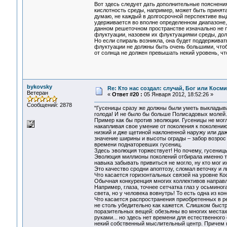
Вот здесь следует дать дополнительные пояснения
кислотность среды, например, может быть принята
думаю, не каждый в долгосрочной перспективе выд
удерживается во вполне определенном диапазоне, 
данном решеточном пространстве изначально не п
флуктуации, назовем их флуктуациями среды, до
Но если спираль возникла, она будет поддерживат
флуктуации не должны быть очень большими, чтоб
от солнца не должен превышать некий уровень, ч
bykovsky
Re: Кто нас создал: случай, Бог или Косм
Ветеран
«
Ответ #20 :
05 Января 2012, 18:52:26 »
Сообщений: 2878
"Гусеницы сразу же должны были уметь выкладыват
голода! И не было бы больше Полисадовых молей.
Пример как бы против эволюции. Гусеницы не могл
накапливая свое умение от поколения к поколению
низкий и дже щетиной наклоненной наружу или даж
значение ширины и высоты ограды – забор возрос д
времени поднаторевших гусениц.
Здесь эволюция торжествует! Но почему, гусеницы
Эволюция миллионы поколений отбирала именно тех
навыка забывать привиться не могло, ну кто мог их
Это качество сродни апоптозу, сломал веточку и л
Что касается горизонтальных связей на уровне Ко
Обычная конкуренция многих коллективов направл
Например, глаза, точнее сетчатка глаз у осьмино
света, но у человека вовнутрь! То есть одна из к
Что касается распространения приобретенных в ре
не столь убедительно как кажется. Слишком быст
поразительных вещей: обезьяны во многих местах 
руками... но здесь нет времени для естественног
некий собственный мыслительный центр. Причем н