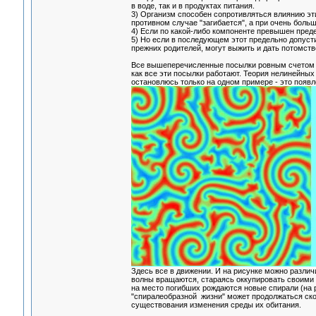
в воде, так и в продуктах питания.
3) Организм способен сопротивляться влиянию эт
противном случае "загибается", а при очень больш
4) Если по какой-либо компоненте превышен преде
5) Но если в последующем этот предельно допуст
прежних родителей, могут выжить и дать потомств
Все вышеперечисленные посылки ровным счетом ни
как все эти посылки работают. Теория нелинейных
остановлюсь только на одном примере - это появл
Здесь все в движении. И на рисунке можно разли
волны вращаются, стараясь оккупировать своими р
на место погибших рождаются новые спирали (на 
"спиралеобразной жизни" может продолжаться ско
существования изменения среды их обитания.