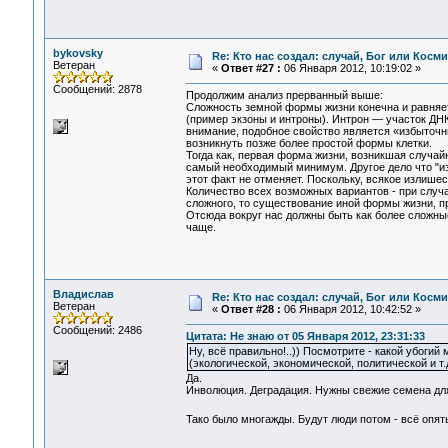
bykovsky
Re: Кто нас создал: случай, Бог или Косм
Ветеран
«
Ответ #27 :
06 Января 2012, 10:19:02 »
Сообщений: 2878
Продолжим анализ прерванный выше:
Сложность земной формы жизни конечна и равняетс
(пример экзоны и интроны). Интрон — участок ДНК
внимание, подобное свойство является «избыточн
возникнуть позже более простой формы клетки.
Тогда как, первая форма жизни, возникшая случа
самый необходимый минимум. Другое дело что "из
этот факт не отменяет. Поскольку, всякое излише
Количество всех возможных вариантов - при случа
сложного, то существование иной формы жизни, п
Отсюда вокруг нас должны быть как более сложны
чаще.
Владислав
Re: Кто нас создал: случай, Бог или Косм
Ветеран
«
Ответ #28 :
06 Января 2012, 10:42:52 »
Сообщений: 2486
Цитата: Не знаю от 05 Января 2012, 23:31:33
Ну, всё правильно!..)) Посмотрите - какой убоги
(экологической, экономической, политической и т.
Да.
Инволюция. Деградация. Нужны свежие семена для
Тако было многажды. Будут люди потом - всё опят