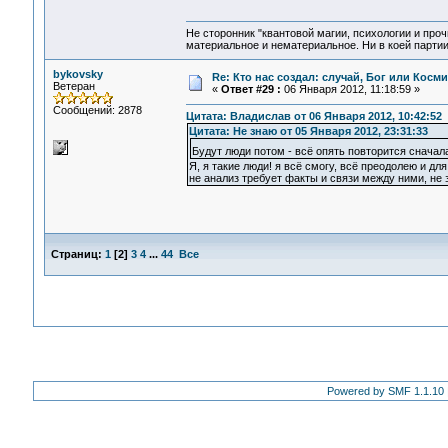
Не сторонник "квантовой магии, психологии и проч
материальное и нематериальное. Ни в коей партии
bykovsky
Re: Кто нас создал: случай, Бог или Косм
Ветеран
«
Ответ #29 :
06 Января 2012, 11:18:59 »
Сообщений: 2878
Цитата: Владислав от 06 Января 2012, 10:42:52
Цитата: Не знаю от 05 Января 2012, 23:31:33
Будут люди потом - всё опять повторится сначал
Я, я такие люди! я всё смогу, всё преодолею и для э
не анализ требует факты и связи между ними, не з
Страниц:
1
[
2
]
3
4
...
44
Все
Powered by SMF 1.1.10