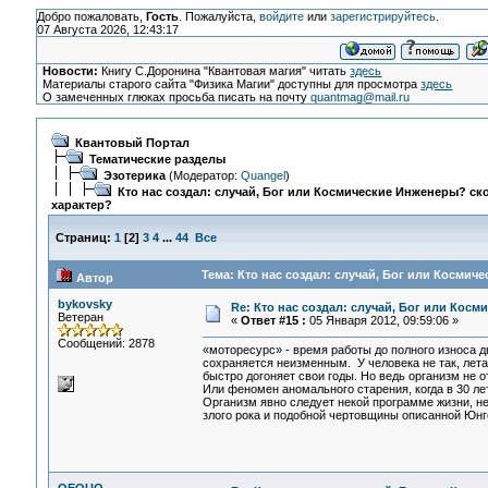
Добро пожаловать,
Гость
. Пожалуйста,
войдите
или
зарегистрируйтесь
.
07 Августа 2026, 12:43:17
Новости:
Книгу С.Доронина "Квантовая магия" читать
здесь
Материалы старого сайта "Физика Магии" доступны для просмотра
здесь
О замеченных глюках просьба писать на почту
quantmag@mail.ru
Квантовый Портал
Тематические разделы
Эзотерика
(Модератор:
Quangel
)
Кто нас создал: случай, Бог или Космические Инженеры? ско
характер?
Страниц:
1
[
2
]
3
4
...
44
Все
Тема: Кто нас создал: случай, Бог или Космич
Автор
bykovsky
Re: Кто нас создал: случай, Бог или Косм
Ветеран
«
Ответ #15 :
05 Января 2012, 09:59:06 »
Сообщений: 2878
«моторесурс» - время работы до полного износа д
сохраняется неизменным. У человека не так, лета
быстро догоняет свои годы. Но ведь организм не 
Или феномен аномального старения, когда в 30 ле
Организм явно следует некой программе жизни, н
злого рока и подобной чертовщины описанной Юнг