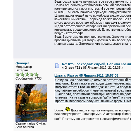
Ведь создатели не ленились все свое умение потр
Но как объяснить устойчивость земной экосистем
наличие многих таких систем. И все же чрезвыча
мысль, о неком важном переходе, бифуркации эк
Цивилизация людей явно приобрела дикую скорость
качественный скачок – переход во что новое. Без
много другого простым образом приведут к самоун
И для естественного отбора нет ни времени ни ре
интеллекта, вроде сверхновой. Естественным обр
ведут к катастрофе.
Ведь Земля замкнутое пространство, ближние пла
проекта цивилизация людей должна быть более до
главная задача. Эволюция что предполагает в кач
Quangel
Re: Кто нас создал: случай, Бог или Косм
Модератор
«
Ответ #21 :
05 Января 2012, 21:02:35 »
Ветеран
Цитата: Pipa от 05 Января 2012, 15:57:08
Сообщений: 7733
Создала нас эволюция (в смысле естественный от
аналогию. Есть такая игра, когда один человек з
получая ответы только типа "да" и "нет". И предс
случайным перебором (перечислением) всех изве
Зная это, противники эволюции специально делаю
отвечает на те самые вопросы "да" и "нет") и сл
простым перебором получить высшие формы жизни
Вооот.
Даже наша упертая материалистка приш
или сингулярность Универсума. А аттрактор Униве
нет". Поэтому он и стремится к логарифмической 
Сaementarius Civitas
Solis Aeterna