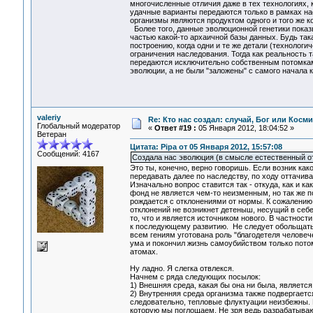
многочисленные отличия даже в тех технологиях, 
удачные варианты передаются только в рамках на
организмы являются продуктом одного и того же к
Более того, данные эволюционной генетики показы
частью какой-то архаичной базы данных. Будь так
построению, когда одни и те же детали (технолог
ограничения наследования. Тогда как реальность 
передаются исключительно собственным потомкам и
эволюции, а не были "заложены" с самого начала к
valeriy
Re: Кто нас создал: случай, Бог или Косм
Глобальный модератор
«
Ответ #19 :
05 Января 2012, 18:04:52 »
Ветеран
Цитата: Pipa от 05 Января 2012, 15:57:08
Сообщений: 4167
Создала нас эволюция (в смысле естественный от
Это ты, конечно, верно говоришь. Если возник как
передавать далее по наследству, по ходу оттачива
Изначально вопрос ставится так - откуда, как и к
фонд не является чем-то неизменным, но так же 
рождается с отклонениями от нормы. К сожалению,
отклонений не возникнет детеныш, несущий в себе
то, что и является источником нового. В частности
к последующему развитию. Не следует обольщаться,
всем гениям уготована роль "благодетеля человеч
ума и покончил жизнь самоубийством только пото
атомах.
Ну ладно. Я слегка отвлекся.
Начнем с ряда следующих посылок:
1) Внешняя среда, какая бы она ни была, являетс
2) Внутренняя среда организма также подвергаетс
следовательно, тепловые флуктуации неизбежны. 
которую мы поглощаем. Не зря ведь разрабатывают