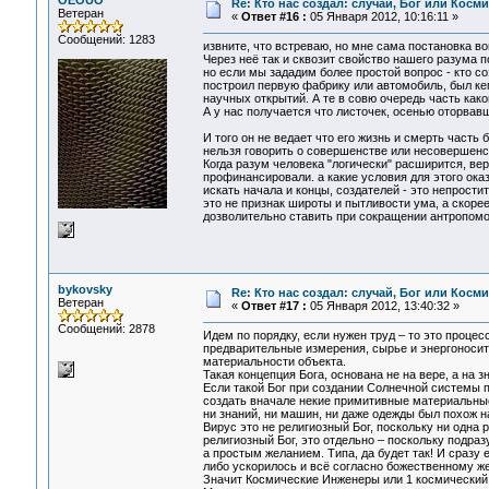
OEOUO
Re: Кто нас создал: случай, Бог или Косм
Ветеран
«
Ответ #16 :
05 Января 2012, 10:16:11 »
Сообщений: 1283
извните, что встреваю, но мне сама постановка в
Через неё так и сквозит свойство нашего разума 
но если мы зададим более простой вопрос - кто со
построил первую фабрику или автомобиль, был кем
научных открытий. А те в совю очередь часть како
А у нас получается что листочек, осенью оторвав
И того он не ведает что его жизнь и смерть часть 
нельзя говорить о совершенстве или несовершенст
Когда разум человека "логически" расширится, веро
профинансировали. а какие условия для этого ока
искать начала и концы, создателей - это непрост
это не признак широты и пытливости ума, а скоре
дозволительно ставить при сокращении антропомо
bykovsky
Re: Кто нас создал: случай, Бог или Косм
Ветеран
«
Ответ #17 :
05 Января 2012, 13:40:32 »
Сообщений: 2878
Идем по порядку, если нужен труд – то это проце
предварительные измерения, сырье и энергоносите
материальности объекта.
Такая концепция Бога, основана не на вере, а на з
Если такой Бог при создании Солнечной системы п
создать вначале некие примитивные материальные м
ни знаний, ни машин, ни даже одежды был похож н
Вирус это не религиозный Бог, поскольку ни одна
религиозный Бог, это отдельно – поскольку подразу
а простым желанием. Типа, да будет так! И сразу е
либо ускорилось и всё согласно божественному ж
Значит Космические Инженеры или 1 космический