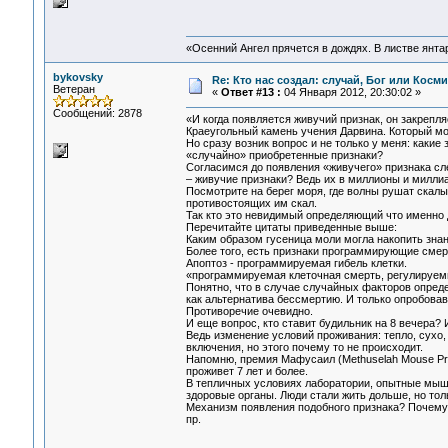
«Осенний Ангел прячется в дождях. В листве янтарн
bykovsky
Re: Кто нас создал: случай, Бог или Косм
Ветеран
«
Ответ #13 :
04 Января 2012, 20:30:02 »
Сообщений: 2878
«И когда появляется живучий признак, он закрепля
Краеугольный камень учения Дарвина. Который мо
Но сразу возник вопрос и не только у меня: каки
«случайно» приобретенные признаки?
Согласимся до появления «живучего» признака сл
– живучие признаки? Ведь их в миллионы и милли
Посмотрите на берег моря, где волны рушат скалы
противостоящих им скал.
Так кто это невидимый определяющий что именно 
Перечитайте цитаты приведенные выше:
Каким образом гусеница моли могла накопить знан
Более того, есть признаки программирующие смер
Апоптоз - программируемая гибель клетки.
«программируемая клеточная смерть, регулируем
Понятно, что в случае случайных факторов опре
как альтернатива бессмертию. И только опробовав
Противоречие очевидно.
И еще вопрос, кто ставит будильник на 8 вечера?
Ведь изменение условий проживания: тепло, сухо,
включения, но этого почему то не происходит.
Напомню, премия Мафусаил (Methuselah Mouse Pr
проживет 7 лет и более.
В тепличных условиях лаборатории, опытные мыши
здоровые органы. Люди стали жить дольше, но то
Механизм появления подобного признака? Почему у
пр.