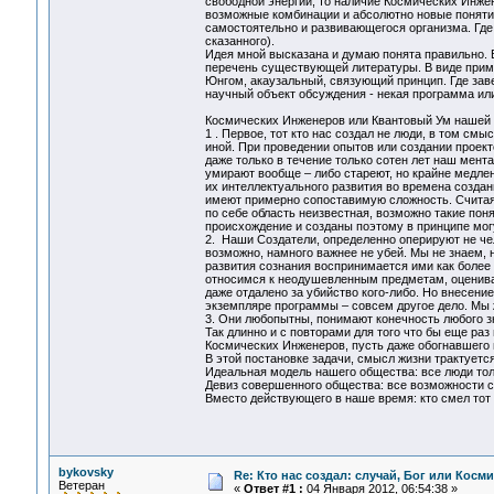
свободной энергии, то наличие Космических Инжен
возможные комбинации и абсолютно новые понятия
самостоятельно и развивающегося организма. Где м
сказанного).
Идея мной высказана и думаю понята правильно. 
перечень существующей литературы. В виде приме
Юнгом, акаузальный, связующий принцип. Где зав
научный объект обсуждения - некая программа ил
Космических Инженеров или Квантовый Ум нашей 
1 . Первое, тот кто нас создал не люди, в том см
иной. При проведении опытов или создании проек
даже только в течение только сотен лет наш мент
умирают вообще – либо стареют, но крайне медлен
их интеллектуального развития во времена создан
имеют примерно сопоставимую сложность. Считая 
по себе область неизвестная, возможно такие пон
происхождение и созданы поэтому в принципе могу
2. Наши Создатели, определенно оперируют не че
возможно, намного важнее не убей. Мы не знаем, 
развития сознания воспринимается ими как более
относимся к неодушевленным предметам, оценивая
даже отдалено за убийство кого-либо. Но внесени
экземпляре программы – совсем другое дело. Мы 
3. Они любопытны, понимают конечность любого з
Так длинно и с повторами для того что бы еще раз
Космических Инженеров, пусть даже обогнавшего 
В этой постановке задачи, смысл жизни трактуется
Идеальная модель нашего общества: все люди толь
Девиз совершенного общества: все возможности 
Вместо действующего в наше время: кто смел тот 
bykovsky
Re: Кто нас создал: случай, Бог или Косм
Ветеран
«
Ответ #1 :
04 Января 2012, 06:54:38 »