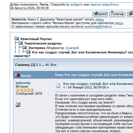
Добро пожаловать,
Гость
. Пожалуйста,
войдите
или
зарегистрируйтесь
.
06 Августа 2026, 09:09:38
Новости:
Книгу С.Доронина "Квантовая магия" читать
здесь
Материалы старого сайта "Физика Магии" доступны для просмотра
здесь
О замеченных глюках просьба писать на почту
quantmag@mail.ru
Квантовый Портал
Тематические разделы
Эзотерика
(Модератор:
Quangel
)
Кто нас создал: случай, Бог или Космические Инженеры? ско
характер?
Страниц:
[
1
]
2
3
...
44
Все
Тема: Кто нас создал: случай, Бог или Космич
Автор
bykovsky
Кто нас создал: случай, Бог или Космиче
Ветеран
«
:
04 Января 2012, 06:54:00 »
Сообщений: 2878
В связи с наличием в соседнем разделе темы "жиз
Если это заинтересует еще кого-либо.
Название: Кто создал жизнь на Земле?
В чем отличие постановки проблемы от ранее обс
Отличия есть и они принципиальные.
Предположим гипотетически, что на Луне и Марсе 
это будет полномасштабная цивилизация от микр
разуму универсальной, объективной разновидности
познанию основ бытия и осознающая себя частью 
обладающих собственными критериями нравствен
Так вот в связи совсем сказанным, вопрос.