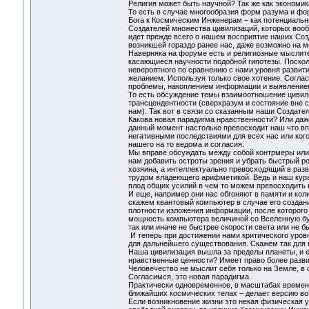
Религия может быть научной? Так же как экономик
То есть в случае многообразия форм разума и фо
Бога к Космическим Инженерам – как потенциаль
Создателей множества цивилизаций, которых вооб
идет прежде всего о нашем восприятие наших Соз
возникшей гораздо ранее нас, даже возможно на м
Наверняка на форуме есть и религиозные мыслите
касающиеся научности подобной гипотезы. Поско
невероятного по сравнению с нами уровня развити
желанием. Используя только свое хотение. Соглас
проблемы, накоплением информации и выявление
То есть обсуждение темы взаимоотношение цивили
трансцендентности (сверхразум и состояние вне 
нам). Так вот в связи со сказанным наши Создател
Какова новая парадигма нравственности? Или даже
данный момент настолько превосходит наш что в
негативными последствиями для всех нас или кого
нашего на то ведома и согласия.
Мы вправе обсуждать между собой контрмеры или
нам добавить остроты зрения и убрать быстрый рос
хозяина, а интеллектуально превосходящий в разв
трудом владеющего арифметикой. Ведь и наш курато
плод общих усилий в чем то можем превосходить 
И еще, например они нас обгоняют в памяти и коли
скажем квантовый компьютер в случае его создания
плотности изложения информации, после которого
мощность компьютера величиной со Вселенную буде
так или иначе не быстрее скорости света или не бы
И теперь при достижении нами критического уровн
для дальнейшего существования. Скажем так для 
Наша цивилизация вышла за пределы планеты, и е
нравственные ценности? Имеет право более разви
Человечество не мыслит себя только на Земле, в
Согласимся, это новая парадигма.
Практически одновременное, в масштабах времен
ближайших космических телах – делает версию во
Если возникновение жизни это некая физическая