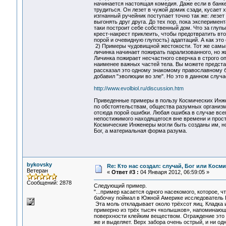
начинается настоящая комедия. Даже если в банке
трудиться. Он лезет в чужой домик сзади, кусает 
изгнанный ручейник поступает точно так же: лезет 
выгонять друг друга. До тех пор, пока эксперимен
таки построит себе собственный дом. Что за глупы
крест-накрест приклеить, чтобы предотвратить вт
порой и очевидную глупость) адаптаций. А как эт
2) Примеры чудовищной жестокости. Тот же самый
личинка начинает пожирать парализованного, но ж
Личинка пожирает несчастного сверчка в строго о
наименее важных частей тела. Вы можете представ
рассказал это одному знакомому православному бо
добавил "эволюции во зле". Но это в данном случа
http://www.evolbiol.ru/discussion.htm
Приведенные примеры в пользу Космических Инже
по обстоятельствам, общества разумных организм
отсюда порой ошибки. Любая ошибка в случае всем
непостижимого находящегося вне времени и прос
Космические Инженеры могли быть созданы им, н
Бог, а материальная форма разума.
bykovsky
Re: Кто нас создал: случай, Бог или Косм
Ветеран
«
Ответ #3 :
04 Января 2012, 06:59:05 »
Сообщений: 2878
Следующий пример.
"...пример касается одного насекомого, которое, ч
бабочку поймал в Южной Америке исследователь В
Эта моль откладывает около трёхсот яиц. Кладка и
примерно из трёх тысяч «колышков», напоминающ
поверхности клейким веществом. Ограждение это –
же и выделяет. Верх забора очень острый, и ни о