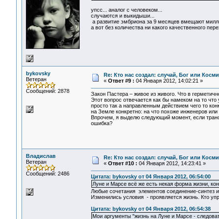
упсс... аналог с человеком...
случаются и выкидыши...
а развитие эмбриона за 9 месяцев вмещают миллион
а вот без количества ни какого качественного пере
bykovsky
Re: Кто нас создал: случай, Бог или Косм
Ветеран
«
Ответ #9 :
04 Января 2012, 14:02:21 »
Сообщений: 2878
Закон Пастера – живое из живого. Что в герметичн
Этот вопрос отвечается как бы намеком на то что
просто так а направленным действием чего то кон
на Земле конкретно: на что похоже инженеров или 
Впрочем, я выделю следующий момент, если трансц
ошибка?
Владислав
Re: Кто нас создал: случай, Бог или Косм
Ветеран
«
Ответ #10 :
04 Января 2012, 14:23:41 »
Сообщений: 2486
Цитата: bykovsky от 04 Января 2012, 06:54:00
Луне и Марсе всё же есть некая форма жизни, кон
Любые сочетания элементов соединение-синтез ил
Изменились условия - проявляется жизнь. Кто уп
Цитата: bykovsky от 04 Января 2012, 06:54:38
Мои аргументы "жизнь на Луне и Марсе - следоват