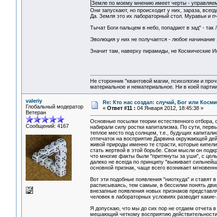
Земле по моему мнению имеет черты - управляем
Они запускают, но происходит у них, зараза, всегд
Да. Земля это их лабораторный стол. Муравьи и 
Тычат Боги пальцем в небо, попадают в зад" - так
Эволюция у них не получается - любое начинание 
Значит там, наверху пирамиды, не Космические Ин
Не сторонник "квантовой магии, психологии и проч
материальное и нематериальное. Ни в коей партии
valeriy
Re: Кто нас создал: случай, Бог или Косм
Глобальный модератор
«
Ответ #11 :
04 Января 2012, 18:45:38 »
Ветеран
Основные посылки теории естественного отбора, с
Сообщений: 4167
набирали силу ростки капитализма. По сути, первы
теплое место под солнцем, т.е., будущих капитал
отпечаток на восприятие Дарвина окружающей дейс
живой природы именно те страсти, которые кипел
стать жертвой в этой борьбе. Свои мысли он под
что многие факты были "притянуты за уши", с цел
далеко не всегда по принципу "выживает сильнейши
основной признак, чаще всего возникает мгновенно
Вот эти подобные появления "ниоткуда" и ставят 
расписываясь, тем самым, в бессилии понять дви
внезапные появления новых признаков представля
человек в лабораторных условиях разводит какие-
Я допускаю, что мы до сих пор не отдаем отчета
мешающий четкому восприятию действительности. 