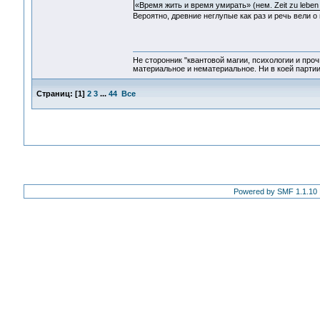
«Время жить и время умирать» (нем. Zeit zu leben u
Вероятно, древние неглупые как раз и речь вели 
Не сторонник "квантовой магии, психологии и проч
материальное и нематериальное. Ни в коей партии
Страниц:
[
1
]
2
3
...
44
Все
Powered by SMF 1.1.10