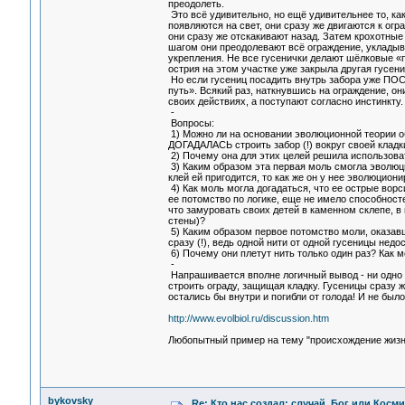
преодолеть.
Это всё удивительно, но ещё удивительнее то, ка
появляются на свет, они сразу же двигаются к огр
они сразу же отскакивают назад. Затем крохотные 
шагом они преодолевают всё ограждение, укладыв
укрепления. Не все гусенички делают шёлковые «п
острия на этом участке уже закрыла другая гусени
Но если гусениц посадить внутрь забора уже ПОСЛ
путь». Всякий раз, наткнувшись на ограждение, он
своих действиях, а поступают согласно инстинкт
-
Вопросы:
1) Можно ли на основании эволюционной теории о
ДОГАДАЛАСЬ строить забор (!) вокруг своей кладки
2) Почему она для этих целей решила использова
3) Каким образом эта первая моль смогла эволюцио
клей ей пригодится, то как же он у нее эволюцион
4) Как моль могла догадаться, что ее острые ворс
ее потомство по логике, еще не имело способност
что замуровать своих детей в каменном склепе, в
стены)?
5) Каким образом первое потомство моли, оказавш
сразу (!), ведь одной нити от одной гусеницы недо
6) Почему они плетут нить только один раз? Как 
-
Напрашивается вполне логичный вывод - ни одно 
строить ограду, защищая кладку. Гусеницы сразу
остались бы внутри и погибли от голода! И не бы
http://www.evolbiol.ru/discussion.htm
Любопытный пример на тему "происхождение жизн
bykovsky
Re: Кто нас создал: случай, Бог или Косм