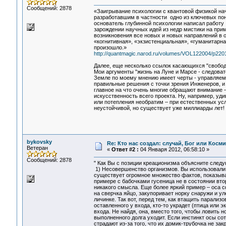
Сообщений: 2878
«Заигрывание психологии с квантовой физикой на
разработавшим в частности одно из ключевых пон
основатель глубинной психологии написал работу 
зарождении научных идей из недр мистики на прим
возникновения все новых и новых направлений в 
«когнитивная», «экзистенциальная», «гуманитарна
произошло.»
http://quantmagic.narod.ru/volumes/VOL122004/p2201
Далее, еще несколько ссылок касающихся "свободы 
Мои аргументы "жизнь на Луне и Марсе - следоват
Земле по моему мнению имеет черты - управляемо
правильные решения с точки зрения Инженеров, и
главное на что очень многие обращают внимание –
искусственность всего проекта. Ну, например, уд
или потепления необратим – при естественных ус
неустойчивой, но существует уже миллиарды лет!
bykovsky
Re: Кто нас создал: случай, Бог или Косм
Ветеран
«
Ответ #2 :
04 Января 2012, 06:58:10 »
Сообщений: 2878
" Как Вы с позиции креационизма объясните след
1) Несовершенство организмов. Вы использовали 
существует огромное множество фактов, показыва
примере с бабочками гусеница не в состоянии вто
никакого смысла. Еще более яркий пример – оса сф
на сверчка яйцо, закупоривает норку снаружи и ул
личинке. Так вот, перед тем, как втащить парализо
оставленного у входа, кто-то украдет (птица или 
входа. Не найдя, она, вместо того, чтобы ловить
выполненного долга уходит. Если инстинкт осы сот
страдают из-за того, что их домик-трубочка не зак