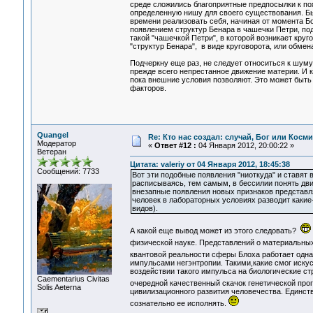
среде сложились благоприятные предпосылки к поя
определенную нишу для своего существования. Бы
времени реализовать себя, начиная от момента Б
появлением структур Бенара в чашечки Петри, по
такой "чашечкой Петри", в которой возникает кру
"структур Бенара", в виде круговорота, или обмен
Подчеркну еще раз, не следует относиться к шуму
прежде всего непрестанное движение материи. И к
пока внешние условия позволяют. Это может быть 
факторов.
Quangel
Re: Кто нас создал: случай, Бог или Косм
Модератор
«
Ответ #12 :
04 Января 2012, 20:00:22 »
Ветеран
Цитата: valeriy от 04 Января 2012, 18:45:38
Сообщений: 7733
Вот эти подобные появления "ниоткуда" и ставят 
расписываясь, тем самым, в бессилии понять дви
внезапные появления новых признаков представл
человек в лабораторных условиях разводит какие
видов).
А какой еще вывод может из этого следовать?
физической науке. Представлений о материальны
квантовой реальности сферы Блоха работает од
импульсами негэнтропии. Такими,какие смог иску
воздействии такого импульса на биологические ст
Сaementarius Civitas
очередной качественный скачок генетической пр
Solis Aeterna
цивилизационного развития человечества. Единст
сознательно ее исполнять.