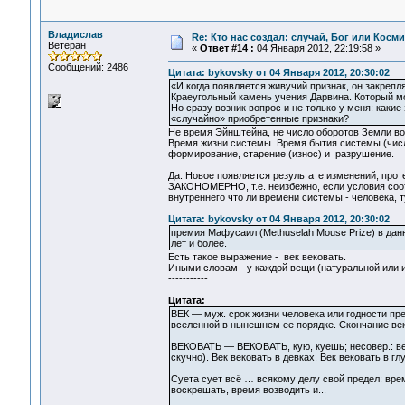
Владислав
Re: Кто нас создал: случай, Бог или Косм
Ветеран
«
Ответ #14 :
04 Января 2012, 22:19:58 »
Сообщений: 2486
Цитата: bykovsky от 04 Января 2012, 20:30:02
«И когда появляется живучий признак, он закрепл
Краеугольный камень учения Дарвина. Который мо
Но сразу возник вопрос и не только у меня: каки
«случайно» приобретенные признаки?
Не время Эйнштейна, не число оборотов Земли во
Время жизни системы. Время бытия системы (число
формирование, старение (износ) и разрушение.
Да. Новое появляется результате изменений, про
ЗАКОНОМЕРНО, т.е. неизбежно, если условия соот
внутреннего что ли времени системы - человека, т
Цитата: bykovsky от 04 Января 2012, 20:30:02
премия Мафусаил (Methuselah Mouse Prize) в да
лет и более.
Есть такое выражение - век вековать.
Иными словам - у каждой вещи (натуральной или и
-----------
Цитата:
ВЕК — муж. срок жизни человека или годности пре
вселенной в нынешнем ее порядке. Скончание век
ВЕКОВАТЬ — ВЕКОВАТЬ, кую, куешь; несовер.: век 
скучно). Век вековать в девках. Век вековать в 
Суета сует всё … всякому делу свой предел: вре
воскрешать, время возводить и...