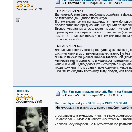
Ветеран
«
Ответ #4 :
04 Января 2012, 10:32:48 »
Сообщений: 2878
ПРИМЕЧАНИЕ:№1
Да пожалуй, мне было необходимо добавить фразу
от микробов до... далее по тексту»
В этом плане, так же напрашивается: чем больше 
предполагаемое преднозначение. Деньги по пустому
Второе, управляемая эволюция – момент который 
Промежуточных вариантов настолько мало (кусоче
самостоятельными видами, по тем или причинам л
сильные и слабые).
ПРИМЕЧАНИЕ№2
Для Космических Инженеров пусть даже сложно, н
физическими и умственными качествами. Но без п
лишено психоэмоциональной составляющей (память 
мы называем моралью, или кодексом поведения 
конечно иной. Одно дело знать что горячо и др.
индивидуумов. Но муравьи, по-видимому, некое п
Нельзя же создать по такому типу людей, или прав
Любовь
Re: Кто нас создал: случай, Бог или Косм
Ветеран
«
Ответ #5 :
04 Января 2012, 11:00:30 »
Сообщений: 7250
Цитата: bykovsky от 04 Января 2012, 10:32:48
Но муравьи, по-видимому, некое подобие подобно
с`организовали муравье, пчел, но вдруг захотелос
но оказалось - можно выбирать из готовых шаблоно
человек Богу подобен, но внутриутробное развит