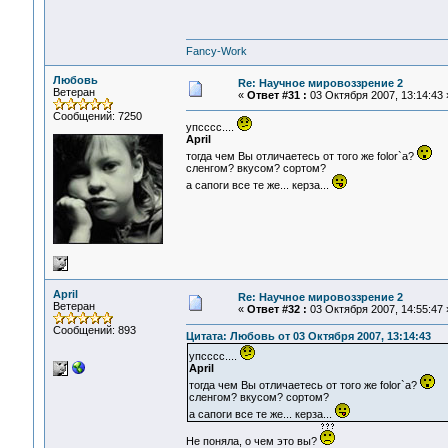
Fancy-Work
Любовь
Re: Научное мировоззрение 2
Ветеран
«
Ответ #31 :
03 Октября 2007, 13:14:43 
Сообщений: 7250
упсссс....
April
тогда чем Вы отличаетесь от того же folor`а?
сленгом? вкусом? сортом?
а сапоги все те же... керза...
April
Re: Научное мировоззрение 2
Ветеран
«
Ответ #32 :
03 Октября 2007, 14:55:47 
Сообщений: 893
Цитата: Любовь от 03 Октября 2007, 13:14:43
упсссс....
April
тогда чем Вы отличаетесь от того же folor`а?
сленгом? вкусом? сортом?
а сапоги все те же... керза...
Не поняла, о чем это вы?