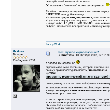
двухкубитовой квантовой системы.
Об остальных "мелочах" можно договориться.
Я сейчас не пишу техзадание и не ставлю за
ЗАПРЕТОВ на подобные вещи.
Именно как
среда моделирования
, квантовая т
И здесь преимущество получают те, кто знает не 
и какую-либо ПРЕДМЕТНУЮ ОБЛАСТЬ как источни
выбрать магическое восприятие и магическую кар
Fancy-Work
Любовь
Re: Научное мировоззрение 2
Ветеран
«
Ответ #34 :
04 Октября 2007, 12:19:59 
Сообщений: 7250
с последним согласная
акромя маленькой заковыки, которая, ежели с ней
почему архи необходимо понять, что
возможно
Цитата:
применять теоретический аппарат квантовой 
почему-то путь из классической физики в квантов
если придерживаться именно такой позиции, то на 
а ведь тенденция к
качественным
изменениям сра
3-мерном пространстве...
я опять о транссингулярных переходах, о которых
качественных переходах, он же уже писал о вариа
объекты КМ, с которых началось собственно знако
скажешь об их потенциальных емкостях...