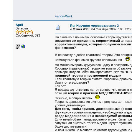
Fancy-Work
April
Re: Научное мировоззрение 2
Ветеран
«
Ответ #33 :
04 Октября 2007, 10:37:26 
Сообщений: 893
На сколько я понимаю, основные споры крутятся в
возможно ли применять теоретичиский аппарат
корректны выводы, которые получаются если 
феноменов?
Я не полезу в дебри квантовой теории. Это понятн
наблюдаться феномен грубого непонимания.
Но можно выбрать другую площадку и построить 
Хорошая (правильная) теория не только объясн
примере модели найти или просчитать что-то 
принятой теории и построенной модели
.
Если квантовую теорию считать хорошей (правильн
Или кто-то возражает?
Так вот.
Я предлагаю ответить на тот вопрос, что стоит в н
позиции
теории и практики МОДЕЛИРОВАНИЯ
Эскизно, в общих чертах.
Теория моделирования систем предполагает неко
уровня детализации.
Для того, чтобы принять достоверными (с не
функционирования модели, необходимо и дос
среде моделирования с необходимой степень
Если некий объект моделирования может быть предс
запутанная система, то эта модель будет функци
будут достоверными.
И нам ничего не мешает на самом грубом уровне де