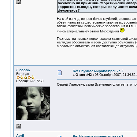
возможно ли применять теоретичиский аппара
корректны выводы, которые получаются если 
феноменов?
На мой взгляд, вопрос более глубокий, и основна
объективность существования квантовых уровней Р
глюки, фантазии, психические заболевания и т.п., 
«иноматериальные» этажи Мироздания
.
Поэтому, на первых порах, задача квантовой физи
наглядно обосновать и всем доступно объяснить (б
а реальная объективная составляющая окружающе
Любовь
Re: Научное мировоззрение 2
Ветеран
«
Ответ #42 :
05 Октября 2007, 21:34:52 
Сообщений: 7250
Сергей Иванович, сама Вселенная сломает это п
April
Re: Научное мировоззрение 2