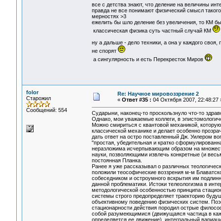
все с детства знают, что деление на величины инт
правда не все понимают физический смысл такого 
мерностях >3
ежелить бы шло деление без увеличения, то КМ б
классическая физика суть частный случай КМ
ну а дальше - дело техники, а она у каждого своя
не спорят
а сингулярность и есть Перекресток Миров
folor
Re: Научное мировоззрение 2
Старожил
«
Ответ #35 :
04 Октября 2007, 22:48:27 
Сообщений: 554
Сударыни, наконец-то проскользнуло что-то здраво
Однако, мои уважаемые коллеги, в эпистомологич
Можно смириться с квантовой механикой, которую, 
классической механике и делает особенно прозрач
дать ответ на остро поставленный Дж. Уилером во
"простая, убедительная и кратко сформулированн
неразложима исчерпывающим образом на множеств
науки, позволяющими извлечь конкретные (и весь
постоянная Планка.
Ранее я уже рассказывал о различных теологическ
положили теософические воззрения м-м Блаватск
собеседником и остроумного вскрытия им подлин
данной проблематики. Истоки телеологизма в инт
методологической особенностью принципа стацио
системы строго предопределяет траекторию буду
объективному поведению физических систем. Поэт
стационарности действия породил острые филосо
собой разумеющимися (движущаяся частица в каж
определяется ее движение), интегральный вариаци