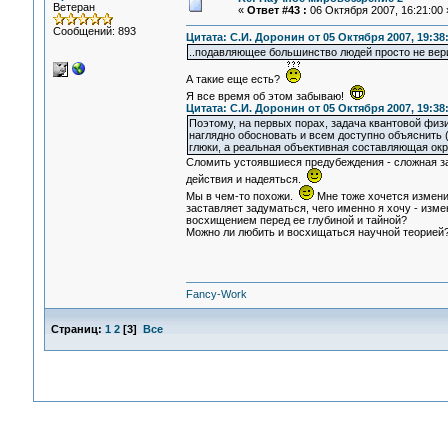
Ветеран
«
Ответ #43 :
06 Октября 2007, 16:21:00 
Сообщений: 893
Цитата: С.И. Доронин от 05 Октября 2007, 19:38
..подавляющее большинство людей просто не вери
А такие еще есть?
Я все время об этом забываю!
Цитата: С.И. Доронин от 05 Октября 2007, 19:38
Поэтому, на первых порах, задача квантовой физ
наглядно обосновать и всем доступно объяснить (
глюки, а реальная объективная составляющая ок
Сломить устоявшиеся предубеждения - сложная за
действия и надеяться.
Мы в чем-то похожи.
Мне тоже хочется измени
заставляет задуматься, чего именно я хочу - изм
восхищением перед ее глубиной и тайной?
Можно ли любить и восхищаться научной теорией
Fancy-Work
Страниц:
1
2
[
3
]
Все