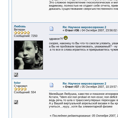
Это сложное переплетение гносеологических и мет
видимому, полностью не отдают себе отчета, прив
доказать существование сверхъестественного пла
Любовь
Re: Научное мировоззрение 2
Ветеран
«
Ответ #36 :
04 Октября 2007, 23:56:02 
Сообщений: 7250
здравое?!!
скорее, наконец-то Вы что-то смогли уловить, ув
а Вы не пробовали практиковать, уважаемый? - ну х
а то все в слова играетесь и прикрываетесь чужим
folor
Re: Научное мировоззрение 2
Старожил
«
Ответ #37 :
05 Октября 2007, 10:19:57 
Сообщений: 554
Милейшая Любушка, хамство и показное игнориров
Кстати, "Idem est non probari et non esse; non deficit 
ведь речь то шла о транссингулярных переходах в 
А у Вашей виртуальной апрельской визави я бы кр
учиться....нууу...хотя бы элементарной физике
«
Последнее редактирование: 05 Октября 2007, 11