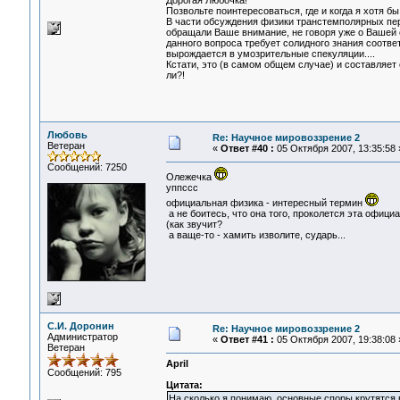
Дорогая Любочка!
Позвольте поинтересоваться, где и когда я хотя
В части обсуждения физики транстемполярных пер
обращали Ваше внимание, не говоря уже о Вашей 
данного вопроса требует солидного знания соот
вырождается в умозрительные спекуляции....
Кстати, это (в самом общем случае) и составляет
ли?!
Любовь
Re: Научное мировоззрение 2
Ветеран
«
Ответ #40 :
05 Октября 2007, 13:35:58 
Сообщений: 7250
Олежечка
уппссс
официальная физика - интересный термин
а не боитесь, что она того, проколется эта офици
(как звучит?
а ваще-то - хамить изволите, сударь...
С.И. Доронин
Re: Научное мировоззрение 2
Администратор
«
Ответ #41 :
05 Октября 2007, 19:38:08 
Ветеран
April
Сообщений: 795
Цитата:
На сколько я понимаю, основные споры крутятся 