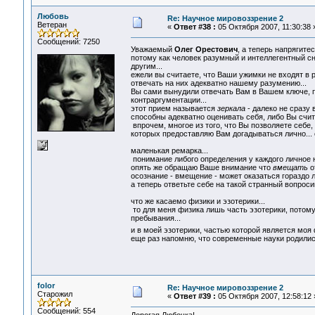
Любовь
Re: Научное мировоззрение 2
Ветеран
«
Ответ #38 :
05 Октября 2007, 11:30:38 
Сообщений: 7250
Уважаемый
Олег Орестович
, а теперь напрягите
потому как человек разумный и интеллегентный сн
другим...
ежели вы считаете, что Ваши ужимки не входят в р
отвечать на них адекватно нашему разумению...
Вы сами вынудили отвечать Вам в Вашем ключе, п
контраргументации...
этот прием называется
зеркала
- далеко не сразу 
способны адекватно оценивать себя, либо Вы счита
впрочем, многое из того, что Вы позволяете себе
которых предоставляю Вам догадываться лично... о
маленькая ремарка...
понимание либого определения у каждого личное на
опять же обращаю Ваше внимание что
вмещать
о
осознание - вмещение - может оказаться гораздо л
а теперь ответьте себе на такой странный вопросик 
что же касаемо физики и эзотерики...
то для меня физика лишь часть эзотерики, потому
пребывания...
и в моей эзотерики, частью которой является мо
еще раз напомню, что современные науки родились
folor
Re: Научное мировоззрение 2
Старожил
«
Ответ #39 :
05 Октября 2007, 12:58:12 
Сообщений: 554