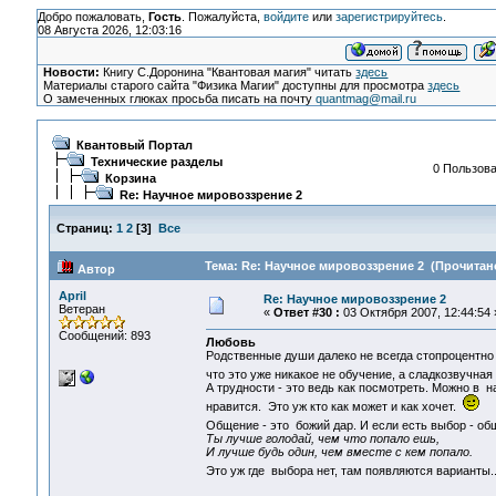
Добро пожаловать,
Гость
. Пожалуйста,
войдите
или
зарегистрируйтесь
.
08 Августа 2026, 12:03:16
Новости:
Книгу С.Доронина "Квантовая магия" читать
здесь
Материалы старого сайта "Физика Магии" доступны для просмотра
здесь
О замеченных глюках просьба писать на почту
quantmag@mail.ru
Квантовый Портал
Технические разделы
0 Пользова
Корзина
Re: Научное мировоззрение 2
Страниц:
1
2
[
3
]
Все
Тема: Re: Научное мировоззрение 2 (Прочитано
Автор
April
Re: Научное мировоззрение 2
Ветеран
«
Ответ #30 :
03 Октября 2007, 12:44:54 
Сообщений: 893
Любовь
Родственные души далеко не всегда стопроцентно 
что это уже никакое не обучение, а сладкозвучная
А трудности - это ведь как посмотреть. Можно в н
нравится. Это уж кто как может и как хочет.
Общение - это божий дар. И если есть выбор - о
Ты лучше голодай, чем что попало ешь,
И лучше будь один, чем вместе с кем попало.
Это уж где выбора нет, там появляются варианты