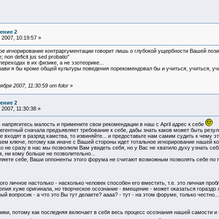
ение 2
2007, 10:19:57 »
 игнорирование контраргументации говорит лишь о глубокой ущербности Вашей позици
 non deficit jus sed probatio"
ереходах в их физике, а не эзотеорике...
ави я бы кроме общей культуры поведения порекомендовал бы и учиться, учиться, учит
ря 2007, 11:30:59 от folor
»
ение 2
2007, 11:30:38 »
ь напрягитесь малость и примените свои рекомендации в наш с April адрес к себе
гентный сначала предъявляет требование к себе, дабы знать каков может быть результ
 входят в разряд хамства, то извиняйте... и предоставьте нам самим судить к чему э
ем ключе, потому как иначе с Вашей стороны идет тотальное игнорирование нашей ко
о не сразу в нас мы позволили Вам увидеть себя, но у Вас не хватило духу узнать себ
м, ни кому больше не позволительно...
оляете себе, Ваши оппоненты этого форума не считают возможным позволять себе по 
го личное настолько - насколько человек способен его вместить, т.е. это личная про
копия хуже оригинала, но творческое осознание - вмещение - может оказаться гораздо 
ый вопросик - а что это Вы тут делаете? аааа? - тут - на этом форуме, только честно...
ики, потому как последняя включает в себя весь процесс осознания нашей самости и 