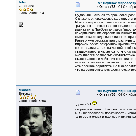
folor
Re: Научное мировоззр
Старожил
«
Ответ #35 :
04 Октября 
Сообщений: 554
Сударыни, наконец-то проскользнуло чт
Однако, мои уважаемые коллеги, в эп
Можно смириться с квантовой механико
"разумность", вскрывая основания ста
идеи кванта. Требуемая здесь "прост
исчерпывающим образом на множества 
физические следствия, являются прин
Ранее я уже рассказывал о различных
Впрочем после разгромной критики те
не останавливаться на данной пробле
стационарности является то, что сог
оказывается полностью соответствующ
стационарности действия породил ос
момент времени испытывает соответст
Это сложное переплетение гносеологич
что на основе кванвомеханических во
Любовь
Re: Научное мировоззр
Ветеран
«
Ответ #36 :
04 Октября 
Сообщений: 7250
здравое?!!
скорее, наконец-то Вы что-то смогли 
а Вы не пробовали практиковать, уважа
а то все в слова играетесь и прикрыва