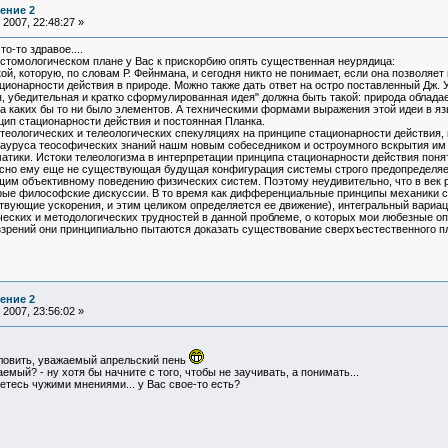
ение 2
2007, 22:48:27 »
о-то здравое....
истомологическом плане у Вас к прискорбию опять существенная неурядица:
й, которую, по словам Р. Фейнмана, и сегодня никто не понимает, если она позволяет
ционарности действия в природе. Можно также дать ответ на остро поставленный Дж. 
ая, убедительная и кратко сформулированная идея" должна быть такой: природа обла
каких бы то ни было элементов. А техническими формами выражения этой идеи в язы
цип стационарности действия и постоянная Планка.
 теологических и телеологических спекуляциях на принципе стационарности действия
зауруса теософических знаний нашм новым собеседником и остроумного вскрытия им
матики. Истоки телеологизма в интерпретации принципа стационарности действия пон
ласно ему еще не существующая будущая конфигурация системы строго предопределяе
им объективному поведению физических систем. Поэтому неудивительно, что в век р
трые философские дискуссии. В то время как дифференциальные принципы механики 
вующие ускорения, и этим целиком определяется ее движение), интегральный вариаци
еских и методологических трудностей в данной проблеме, о которых мои любезные опп
ззрений они принципиально пытаются доказать существование сверхъестественного п
ение 2
2007, 23:56:02 »
уловить, уважаемый апрельский пень
емый? - ну хотя бы начните с того, чтобы не заучивать, а понимать...
етесь чужими мнениями... у Вас свое-то есть?