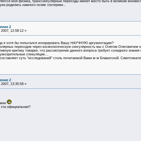
является моя физика, транссингулярные переходы имеют место быть в великом множес
ки родились намного позже эзотерики...
ение 2
2007, 12:58:12 »
огда я хотя бы попытался игнорировать Вашу НАУЧНУЮ аргументацию?
олярных переходов через космологическую сингулярность мы с Олегом Олеговичем не
тивную критику товарке, что рассмотрение данного вопроса требует солидного зна
умозрительные спекуляции....
 составляет суть "исследований" столь почитаемой Вами м-м Блаватской. Симптоматич
ение 2
2007, 13:35:58 »
рмин
я эта официальная?