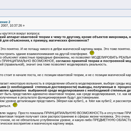
ение 2
2007, 10:37:26 »
 крутятся вокруг вопроса:
кий аппарат квантовой теории к чему-то другому, кроме объектов микромира, 
й для объяснения, к примеру, магических феноменов?
. Это понятно. И не потащу никого в дебри магической картины мира. Это тоже понят
 построить здание взаимопонимания на другой платформе.
ько объясняет известные природные феномены, но позволяет МОДЕЛИРОВАТЬ РЕАЛЬНО
бя, но ПРИНЦИПИАЛЬНО ВОЗМОЖНОЕ,
согласно принятой теории и построенной мо
й (правильной), значит она тоже позволяет моделировать реальность.
то стоит в начале поста, не с позиции квантовой теории, и не с позиции магической ка
агает некоторую вольность в определении объекта моделирования, выборе среды мод
ными (с необходимой степенью достоверности) выводы, полученные в процес
авлен адекватно выбранной среде моделирования с необходимой степенью де
т быть представлен адекватно квантовой теории, как среде моделирования, т.е. как 
 полученные в результате функционирования будут достоверными.
ом уровне детализации представить Эйприл как кубит1, а folor как кубит2, и рассмо
ориться.
 ставлю задачу. Просто показала ПРИНЦИПИАЛЬНУЮ ВОЗМОЖНОСТЬ и отсутствие 
квантовая теория получает свое распространение в сферах жизни человека. Это очень
точном, но не обязательно углубленном уровне, и какую-либо ПРЕДМЕТНУЮ ОБЛАСТЬ к
ское восприятие и магическую картину мира.