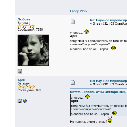
Fancy-Work
Любовь
Re: Научное мировоззр
Ветеран
«
Ответ #31 :
03 Октября 
Сообщений: 7250
упсссс....
April
тогда чем Вы отличаетесь от того же fo
сленгом? вкусом? сортом?
а сапоги все те же... керза...
April
Re: Научное мировоззр
Ветеран
«
Ответ #32 :
03 Октября 
Сообщений: 893
Цитата: Любовь от 03 Октября 2007, 
упсссс....
April
тогда чем Вы отличаетесь от того же f
сленгом? вкусом? сортом?
а сапоги все те же... керза...
Не поняла, о чем это вы?