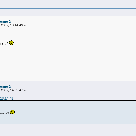
ение 2
2007, 13:14:43 »
lor`а?
ение 2
2007, 14:55:47 »
13:14:43
olor`а?