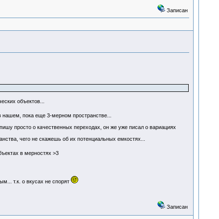
Записан
еских объектов...
 нашем, пока еще 3-мерном пространстве...
 пишу просто о качественных переходах, он же уже писал о вариациях
нства, чего не скажешь об их потенциальных емкостях...
бъектах в мерностях >3
... т.к. о вкусах не спорят
Записан