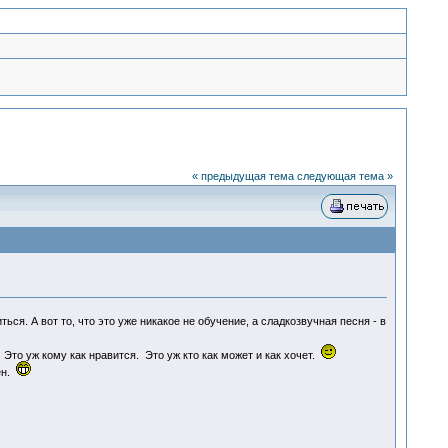
« предыдущая тема
следующая тема »
ся. А вот то, что это уже никакое не обучение, а сладкозвучная песня - в
 Это уж кому как нравится. Это уж кто как может и как хочет.
ен.