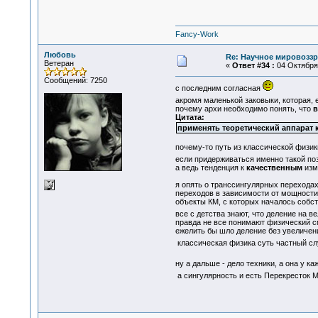
Fancy-Work
Любовь
Re: Научное мировоззр
Ветеран
«
Ответ #34 :
04 Октября 
Сообщений: 7250
с последним согласная
акромя маленькой заковыки, которая, 
почему архи необходимо понять, что
в
Цитата:
применять теоретический аппарат 
почему-то путь из классической физик
если придерживаться именно такой пози
а ведь тенденция к
качественным
изм
я опять о транссингулярных переходах
переходов в зависимости от мощности,
объекты КМ, с которых началось собст
все с детства знают, что деление на в
правда не все понимают физический см
ежелить бы шло деление без увеличен
классическая физика суть частный с
ну а дальше - дело техники, а она у к
а сингулярность и есть Перекресток 