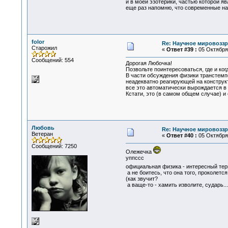
и в моей эзотерики, частью которой 
еще раз напомню, что современные нау
folor
Re: Научное мировоззр
Старожил
«
Ответ #39 :
05 Октября 
Сообщений: 554
Дорогая Любочка!
Позвольте поинтересоваться, где и к
В части обсуждения физики транстемп
неадекватно реагирующей на конструк
все это автоматически вырождается в 
Кстати, это (в самом общем случае) и
Любовь
Re: Научное мировоззр
Ветеран
«
Ответ #40 :
05 Октября 
Сообщений: 7250
Олежечка
уппссс
официальная физика - интересный те
а не боитесь, что она того, проколетс
(как звучит?
а ваще-то - хамить изволите, сударь...