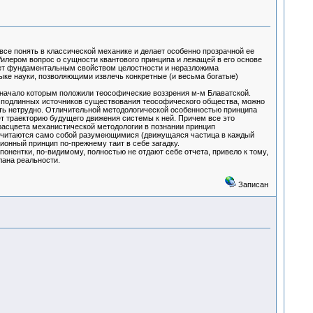
 все понять в классической механике и делает особенно прозрачной ее
Уилером вопрос о сущности квантового принципа и лежащей в его основе
дает фундаментальным свойством целостности и неразложима
ке науки, позволяющими извлечь конкретные (и весьма богатые)
, начало которым положили теософические воззрения м-м Блаватской.
 подлинных источников существования теософического общества, можно
ять нетрудно. Отличительной методологической особенностью принципа
т траекторию будущего движения системы к ней. Причем все это
асцвета механистической методологии в познании принцип
считаются само собой разумеющимися (движущаяся частица в каждый
онный принцип по-прежнему таит в себе загадку.
онентки, по-видимому, полностью не отдают себе отчета, привело к тому,
лана реальности.
Записан