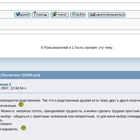
0 Пользователей и 1 Гость смотрят эту тему.
(Прочитано 110360 раз)
ение 2
2007, 12:44:54 »
процентно родственные. Так что и родственным душам есть чему друг у друга получить
с полезным.
. Можно в напрягах потеть, преодолевая трудности, а можно сделать трудное простым.
ь выбор - общаться с приятным человеком или неприятным, то для меня выбор очевид
ь,
 попало.
ся варианты..