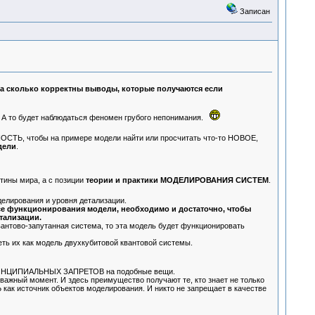
Записан
на сколько корректны выводы, которые получаются если
но. А то будет наблюдаться феномен грубого непонимания.
СТЬ, чтобы на примере модели найти или просчитать что-то НОВОЕ,
дели
.
ртины мира, а с позиции
теории и практики МОДЕЛИРОВАНИЯ СИСТЕМ
.
елирования и уровня детализации.
се функционирования модели, необходимо и достаточно, чтобы
тализации.
квантово-запутанная система, то эта модель будет функционировать
треть их как модель двухкубитовой квантовой системы.
ПРИНЦИПИАЛЬНЫХ ЗАПРЕТОВ на подобные вещи.
 важный момент. И здесь преимущество получают те, кто знает не только
ак источник объектов моделирования. И никто не запрещает в качестве