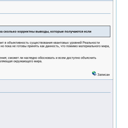
 на сколько корректны выводы, которые получаются если
ерит в объективность существования квантовых уровней Реальности
, но пока не готовы принять как данность, что помимо материального мира,
ения; сможет ли наглядно обосновать и всем доступно объяснить
тавляющая окружающего мира.
Записан