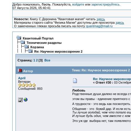
Добро пожаловать,
Гость
. Пожалуйста,
войдите
или
зарегистрируйтесь
.
07 Августа 2026, 05:40:41
Новости:
Книгу С.Доронина "Квантовая магия" читать
здесь
Материалы старого сайта "Физика Магии" доступны для просмотра
здесь
О замеченных глюках просьба писать на почту
quantmag@mail.ru
Квантовый Портал
Технические разделы
Корзина
Re: Научное мировоззрение 2
Страниц:
1
2
[
3
]
Все
Тема: Re: Научное мировоззрение 2 
Автор
April
Re: Научное мировоззр
Ветеран
«
Ответ #30 :
03 Октября 
Сообщений: 893
Любовь
Родственные души далеко не всегда сто
этом вы правы - единение приятного 
А трудности - это ведь как посмотреть
Общение - это божий дар. И если ест
Ты лучше голодай, чем что попало еш
И лучше будь один, чем вместе с кем
Это уж где выбора нет, там появляют