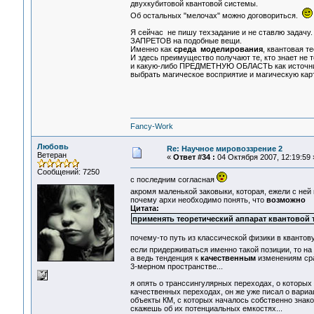
двухкубитовой квантовой системы.
Об остальных "мелочах" можно договориться.
Я сейчас не пишу техзадание и не ставлю за
ЗАПРЕТОВ на подобные вещи.
Именно как
среда моделирования
, квантовая т
И здесь преимущество получают те, кто знает не 
и какую-либо ПРЕДМЕТНУЮ ОБЛАСТЬ как источни
выбрать магическое восприятие и магическую кар
Fancy-Work
Любовь
Re: Научное мировоззрение 2
Ветеран
«
Ответ #34 :
04 Октября 2007, 12:19:59 
Сообщений: 7250
с последним согласная
акромя маленькой заковыки, которая, ежели с ней
почему архи необходимо понять, что
возможно
Цитата:
применять теоретический аппарат квантовой 
почему-то путь из классической физики в квантов
если придерживаться именно такой позиции, то на 
а ведь тенденция к
качественным
изменениям сра
3-мерном пространстве...
я опять о транссингулярных переходах, о которых
качественных переходах, он же уже писал о вариа
объекты КМ, с которых началось собственно знако
скажешь об их потенциальных емкостях...