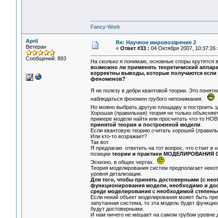
Fancy-Work
April
Re: Научное мировоззрение 2
Ветеран
«
Ответ #33 :
04 Октября 2007, 10:37:26 
Сообщений: 893
На сколько я понимаю, основные споры крутятся в
возможно ли применять теоретичиский аппарат
корректны выводы, которые получаются если 
феноменов?
Я не полезу в дебри квантовой теории. Это понятн
наблюдаться феномен грубого непонимания.
Но можно выбрать другую площадку и построить 
Хорошая (правильная) теория не только объясн
примере модели найти или просчитать что-то 
принятой теории и построенной модели
.
Если квантовую теорию считать хорошей (правильн
Или кто-то возражает?
Так вот.
Я предлагаю ответить на тот вопрос, что стоит в н
позиции
теории и практики МОДЕЛИРОВАНИЯ
Эскизно, в общих чертах.
Теория моделирования систем предполагает неко
уровня детализации.
Для того, чтобы принять достоверными (с не
функционирования модели, необходимо и дос
среде моделирования с необходимой степень
Если некий объект моделирования может быть предс
запутанная система, то эта модель будет функци
будут достоверными.
И нам ничего не мешает на самом грубом уровне де