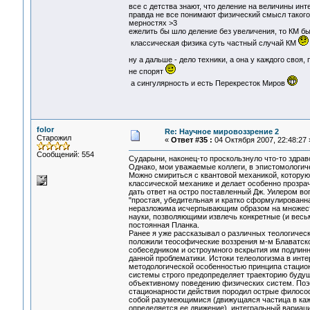
все с детства знают, что деление на величины инт
правда не все понимают физический смысл такого 
мерностях >3
ежелить бы шло деление без увеличения, то КМ б
классическая физика суть частный случай КМ
ну а дальше - дело техники, а она у каждого своя
не спорят
а сингулярность и есть Перекресток Миров
folor
Re: Научное мировоззрение 2
Старожил
«
Ответ #35 :
04 Октября 2007, 22:48:27 
Сообщений: 554
Сударыни, наконец-то проскользнуло что-то здраво
Однако, мои уважаемые коллеги, в эпистомологич
Можно смириться с квантовой механикой, которую, 
классической механике и делает особенно прозрач
дать ответ на остро поставленный Дж. Уилером во
"простая, убедительная и кратко сформулированн
неразложима исчерпывающим образом на множеств
науки, позволяющими извлечь конкретные (и весь
постоянная Планка.
Ранее я уже рассказывал о различных теологическ
положили теософические воззрения м-м Блаватск
собеседником и остроумного вскрытия им подлин
данной проблематики. Истоки телеологизма в инт
методологической особенностью принципа стацио
системы строго предопределяет траекторию буду
объективному поведению физических систем. Поэт
стационарности действия породил острые филосо
собой разумеющимися (движущаяся частица в каж
определяется ее движение), интегральный вариаци