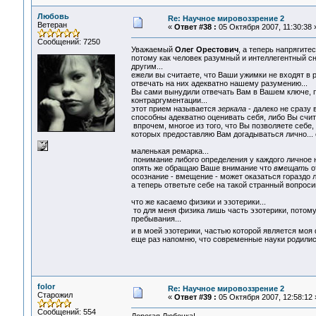
Любовь
Re: Научное мировоззрение 2
Ветеран
«
Ответ #38 :
05 Октября 2007, 11:30:38 
Сообщений: 7250
Уважаемый
Олег Орестович
, а теперь напрягите
потому как человек разумный и интеллегентный сн
другим...
ежели вы считаете, что Ваши ужимки не входят в р
отвечать на них адекватно нашему разумению...
Вы сами вынудили отвечать Вам в Вашем ключе, п
контраргументации...
этот прием называется
зеркала
- далеко не сразу 
способны адекватно оценивать себя, либо Вы счита
впрочем, многое из того, что Вы позволяете себе
которых предоставляю Вам догадываться лично... о
маленькая ремарка...
понимание либого определения у каждого личное на
опять же обращаю Ваше внимание что
вмещать
о
осознание - вмещение - может оказаться гораздо л
а теперь ответьте себе на такой странный вопросик 
что же касаемо физики и эзотерики...
то для меня физика лишь часть эзотерики, потому
пребывания...
и в моей эзотерики, частью которой является мо
еще раз напомню, что современные науки родились
folor
Re: Научное мировоззрение 2
Старожил
«
Ответ #39 :
05 Октября 2007, 12:58:12 
Сообщений: 554