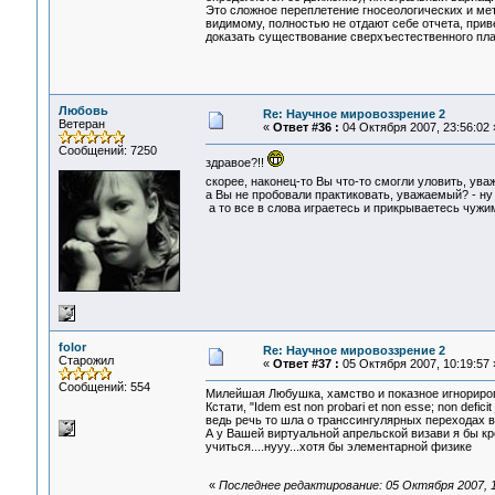
Это сложное переплетение гносеологических и мет
видимому, полностью не отдают себе отчета, прив
доказать существование сверхъестественного пла
Любовь
Re: Научное мировоззрение 2
Ветеран
«
Ответ #36 :
04 Октября 2007, 23:56:02 
Сообщений: 7250
здравое?!!
скорее, наконец-то Вы что-то смогли уловить, ув
а Вы не пробовали практиковать, уважаемый? - ну х
а то все в слова играетесь и прикрываетесь чужим
folor
Re: Научное мировоззрение 2
Старожил
«
Ответ #37 :
05 Октября 2007, 10:19:57 
Сообщений: 554
Милейшая Любушка, хамство и показное игнориров
Кстати, "Idem est non probari et non esse; non deficit 
ведь речь то шла о транссингулярных переходах в 
А у Вашей виртуальной апрельской визави я бы кр
учиться....нууу...хотя бы элементарной физике
«
Последнее редактирование: 05 Октября 2007, 11