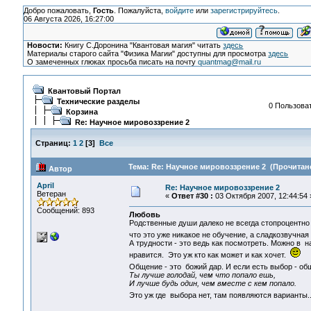
Добро пожаловать,
Гость
. Пожалуйста,
войдите
или
зарегистрируйтесь
.
06 Августа 2026, 16:27:00
Новости:
Книгу С.Доронина "Квантовая магия" читать
здесь
Материалы старого сайта "Физика Магии" доступны для просмотра
здесь
О замеченных глюках просьба писать на почту
quantmag@mail.ru
Квантовый Портал
Технические разделы
0 Пользоват
Корзина
Re: Научное мировоззрение 2
Страниц:
1
2
[
3
]
Все
Тема: Re: Научное мировоззрение 2 (Прочитано
Автор
April
Re: Научное мировоззрение 2
Ветеран
«
Ответ #30 :
03 Октября 2007, 12:44:54 
Сообщений: 893
Любовь
Родственные души далеко не всегда стопроцентно 
что это уже никакое не обучение, а сладкозвучная
А трудности - это ведь как посмотреть. Можно в н
нравится. Это уж кто как может и как хочет.
Общение - это божий дар. И если есть выбор - о
Ты лучше голодай, чем что попало ешь,
И лучше будь один, чем вместе с кем попало.
Это уж где выбора нет, там появляются варианты