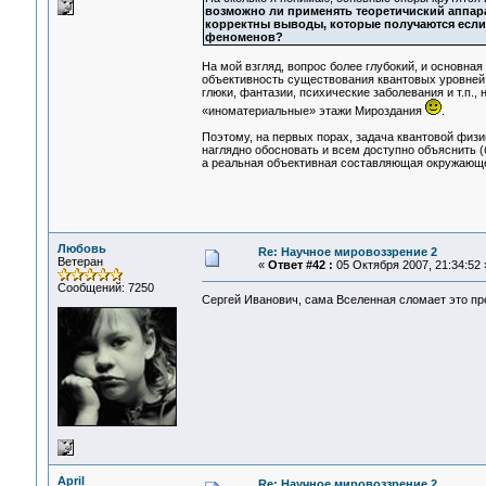
возможно ли применять теоретичиский аппара
корректны выводы, которые получаются если 
феноменов?
На мой взгляд, вопрос более глубокий, и основна
объективность существования квантовых уровней Р
глюки, фантазии, психические заболевания и т.п., 
«иноматериальные» этажи Мироздания
.
Поэтому, на первых порах, задача квантовой физи
наглядно обосновать и всем доступно объяснить (б
а реальная объективная составляющая окружающе
Любовь
Re: Научное мировоззрение 2
Ветеран
«
Ответ #42 :
05 Октября 2007, 21:34:52 
Сообщений: 7250
Сергей Иванович, сама Вселенная сломает это п
April
Re: Научное мировоззрение 2