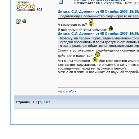
Ветеран
«
Ответ #43 :
06 Октября 2007, 16:21:00 
Сообщений: 893
Цитата: С.И. Доронин от 05 Октября 2007, 19:38
..подавляющее большинство людей просто не вери
А такие еще есть?
Я все время об этом забываю!
Цитата: С.И. Доронин от 05 Октября 2007, 19:38
Поэтому, на первых порах, задача квантовой физ
наглядно обосновать и всем доступно объяснить (
глюки, а реальная объективная составляющая ок
Сломить устоявшиеся предубеждения - сложная за
действия и надеяться.
Мы в чем-то похожи.
Мне тоже хочется измени
заставляет задуматься, чего именно я хочу - изм
восхищением перед ее глубиной и тайной?
Можно ли любить и восхищаться научной теорией
Fancy-Work
Страниц:
1
2
[
3
]
Все