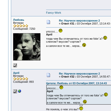
Fancy-Work
Любовь
Re: Научное мировоззрение 2
Ветеран
«
Ответ #31 :
03 Октября 2007, 13:14:43 
Сообщений: 7250
упсссс....
April
тогда чем Вы отличаетесь от того же folor`а?
сленгом? вкусом? сортом?
а сапоги все те же... керза...
April
Re: Научное мировоззрение 2
Ветеран
«
Ответ #32 :
03 Октября 2007, 14:55:47 
Сообщений: 893
Цитата: Любовь от 03 Октября 2007, 13:14:43
упсссс....
April
тогда чем Вы отличаетесь от того же folor`а?
сленгом? вкусом? сортом?
а сапоги все те же... керза...
Не поняла, о чем это вы?