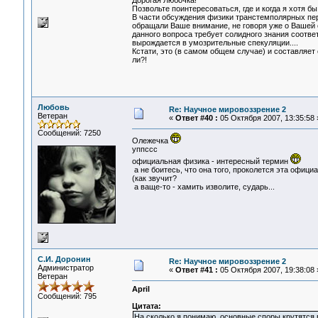
Дорогая Любочка!
Позвольте поинтересоваться, где и когда я хотя
В части обсуждения физики транстемполярных пер
обращали Ваше внимание, не говоря уже о Вашей 
данного вопроса требует солидного знания соот
вырождается в умозрительные спекуляции....
Кстати, это (в самом общем случае) и составляет
ли?!
Любовь
Re: Научное мировоззрение 2
Ветеран
«
Ответ #40 :
05 Октября 2007, 13:35:58 
Сообщений: 7250
Олежечка
уппссс
официальная физика - интересный термин
а не боитесь, что она того, проколется эта офици
(как звучит?
а ваще-то - хамить изволите, сударь...
С.И. Доронин
Re: Научное мировоззрение 2
Администратор
«
Ответ #41 :
05 Октября 2007, 19:38:08 
Ветеран
April
Сообщений: 795
Цитата:
На сколько я понимаю, основные споры крутятся 