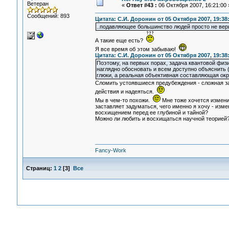
Ветеран
«
Ответ #43 :
06 Октября 2007, 16:21:00 
Сообщений: 893
Цитата: С.И. Доронин от 05 Октября 2007, 19:38
..подавляющее большинство людей просто не вери
А такие еще есть?
Я все время об этом забываю!
Цитата: С.И. Доронин от 05 Октября 2007, 19:38
Поэтому, на первых порах, задача квантовой физ
наглядно обосновать и всем доступно объяснить (
глюки, а реальная объективная составляющая ок
Сломить устоявшиеся предубеждения - сложная за
действия и надеяться.
Мы в чем-то похожи.
Мне тоже хочется измени
заставляет задуматься, чего именно я хочу - изм
восхищением перед ее глубиной и тайной?
Можно ли любить и восхищаться научной теорией
Fancy-Work
Страниц:
1
2
[
3
]
Все