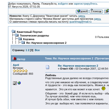
Добро пожаловать,
Гость
. Пожалуйста,
войдите
или
зарегистрируйтесь
.
07 Августа 2026, 07:51:05
Новости:
Книгу С.Доронина "Квантовая магия" читать
здесь
Материалы старого сайта "Физика Магии" доступны для просмотра
здесь
О замеченных глюках просьба писать на почту
quantmag@mail.ru
Квантовый Портал
Технические разделы
0 Пользова
Корзина
Re: Научное мировоззрение 2
Страниц:
1
2
[
3
]
Все
Тема: Re: Научное мировоззрение 2 (Прочитано
Автор
April
Re: Научное мировоззрение 2
Ветеран
«
Ответ #30 :
03 Октября 2007, 12:44:54 
Сообщений: 893
Любовь
Родственные души далеко не всегда стопроцентно 
что это уже никакое не обучение, а сладкозвучная
А трудности - это ведь как посмотреть. Можно в н
нравится. Это уж кто как может и как хочет.
Общение - это божий дар. И если есть выбор - о
Ты лучше голодай, чем что попало ешь,
И лучше будь один, чем вместе с кем попало.
Это уж где выбора нет, там появляются варианты