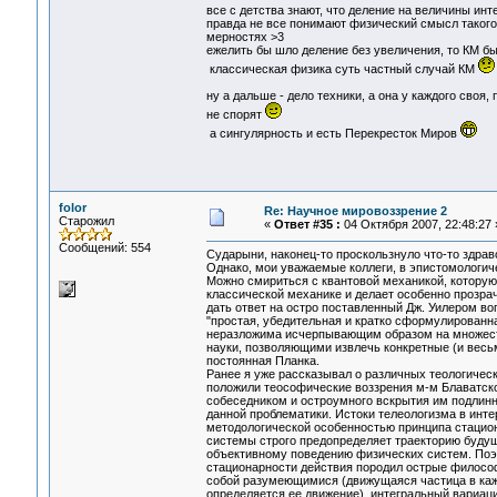
все с детства знают, что деление на величины инт
правда не все понимают физический смысл такого 
мерностях >3
ежелить бы шло деление без увеличения, то КМ б
классическая физика суть частный случай КМ
ну а дальше - дело техники, а она у каждого своя
не спорят
а сингулярность и есть Перекресток Миров
folor
Re: Научное мировоззрение 2
Старожил
«
Ответ #35 :
04 Октября 2007, 22:48:27 
Сообщений: 554
Сударыни, наконец-то проскользнуло что-то здраво
Однако, мои уважаемые коллеги, в эпистомологич
Можно смириться с квантовой механикой, которую, 
классической механике и делает особенно прозрач
дать ответ на остро поставленный Дж. Уилером во
"простая, убедительная и кратко сформулированн
неразложима исчерпывающим образом на множеств
науки, позволяющими извлечь конкретные (и весь
постоянная Планка.
Ранее я уже рассказывал о различных теологическ
положили теософические воззрения м-м Блаватск
собеседником и остроумного вскрытия им подлин
данной проблематики. Истоки телеологизма в инт
методологической особенностью принципа стацио
системы строго предопределяет траекторию буду
объективному поведению физических систем. Поэт
стационарности действия породил острые филосо
собой разумеющимися (движущаяся частица в каж
определяется ее движение), интегральный вариаци