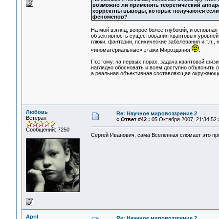
возможно ли применять теоретичиский аппара
корректны выводы, которые получаются если 
феноменов?
На мой взгляд, вопрос более глубокий, и основна
объективность существования квантовых уровней Р
глюки, фантазии, психические заболевания и т.п., 
«иноматериальные» этажи Мироздания
.
Поэтому, на первых порах, задача квантовой физи
наглядно обосновать и всем доступно объяснить (б
а реальная объективная составляющая окружающе
Любовь
Re: Научное мировоззрение 2
Ветеран
«
Ответ #42 :
05 Октября 2007, 21:34:52 
Сообщений: 7250
Сергей Иванович, сама Вселенная сломает это п
April
Re: Научное мировоззрение 2