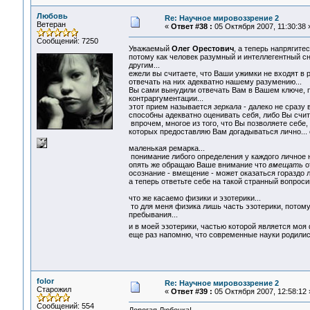
Любовь
Re: Научное мировоззрение 2
Ветеран
«
Ответ #38 :
05 Октября 2007, 11:30:38 
Сообщений: 7250
Уважаемый
Олег Орестович
, а теперь напрягите
потому как человек разумный и интеллегентный сн
другим...
ежели вы считаете, что Ваши ужимки не входят в р
отвечать на них адекватно нашему разумению...
Вы сами вынудили отвечать Вам в Вашем ключе, п
контраргументации...
этот прием называется
зеркала
- далеко не сразу 
способны адекватно оценивать себя, либо Вы счита
впрочем, многое из того, что Вы позволяете себе
которых предоставляю Вам догадываться лично... о
маленькая ремарка...
понимание либого определения у каждого личное на
опять же обращаю Ваше внимание что
вмещать
о
осознание - вмещение - может оказаться гораздо л
а теперь ответьте себе на такой странный вопросик 
что же касаемо физики и эзотерики...
то для меня физика лишь часть эзотерики, потому
пребывания...
и в моей эзотерики, частью которой является мо
еще раз напомню, что современные науки родились
folor
Re: Научное мировоззрение 2
Старожил
«
Ответ #39 :
05 Октября 2007, 12:58:12 
Сообщений: 554