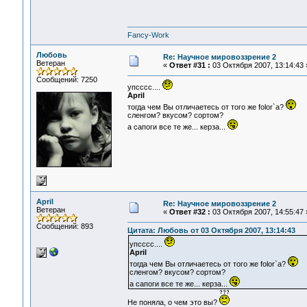
Fancy-Work
Любовь
Re: Научное мировоззрение 2
Ветеран
«
Ответ #31 :
03 Октября 2007, 13:14:43 
Сообщений: 7250
упсссс....
April
тогда чем Вы отличаетесь от того же folor`а?
сленгом? вкусом? сортом?
а сапоги все те же... керза...
April
Re: Научное мировоззрение 2
Ветеран
«
Ответ #32 :
03 Октября 2007, 14:55:47 
Сообщений: 893
Цитата: Любовь от 03 Октября 2007, 13:14:43
упсссс....
April
тогда чем Вы отличаетесь от того же folor`а?
сленгом? вкусом? сортом?
а сапоги все те же... керза...
Не поняла, о чем это вы?