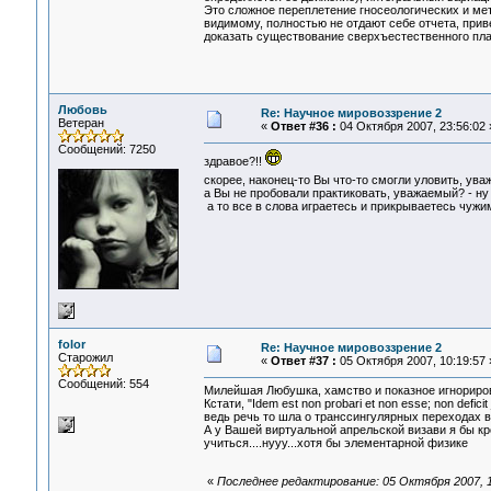
Это сложное переплетение гносеологических и мет
видимому, полностью не отдают себе отчета, прив
доказать существование сверхъестественного пла
Любовь
Re: Научное мировоззрение 2
Ветеран
«
Ответ #36 :
04 Октября 2007, 23:56:02 
Сообщений: 7250
здравое?!!
скорее, наконец-то Вы что-то смогли уловить, ув
а Вы не пробовали практиковать, уважаемый? - ну х
а то все в слова играетесь и прикрываетесь чужим
folor
Re: Научное мировоззрение 2
Старожил
«
Ответ #37 :
05 Октября 2007, 10:19:57 
Сообщений: 554
Милейшая Любушка, хамство и показное игнориров
Кстати, "Idem est non probari et non esse; non deficit 
ведь речь то шла о транссингулярных переходах в 
А у Вашей виртуальной апрельской визави я бы кр
учиться....нууу...хотя бы элементарной физике
«
Последнее редактирование: 05 Октября 2007, 11