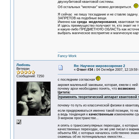
двухкубитовой квантовой системы.
Об остальных "мелочах" можно договориться.
Я сейчас не пишу техзадание и не ставлю за
ЗАПРЕТОВ на подобные вещи.
Именно как
среда моделирования
, квантовая т
И здесь преимущество получают те, кто знает не 
и какую-либо ПРЕДМЕТНУЮ ОБЛАСТЬ как источни
выбрать магическое восприятие и магическую кар
Fancy-Work
Любовь
Re: Научное мировоззрение 2
Ветеран
«
Ответ #34 :
04 Октября 2007, 12:19:59 
Сообщений: 7250
с последним согласная
акромя маленькой заковыки, которая, ежели с ней
почему архи необходимо понять, что
возможно
Цитата:
применять теоретический аппарат квантовой 
почему-то путь из классической физики в квантов
если придерживаться именно такой позиции, то на 
а ведь тенденция к
качественным
изменениям сра
3-мерном пространстве...
я опять о транссингулярных переходах, о которых
качественных переходах, он же уже писал о вариа
объекты КМ, с которых началось собственно знако
скажешь об их потенциальных емкостях...