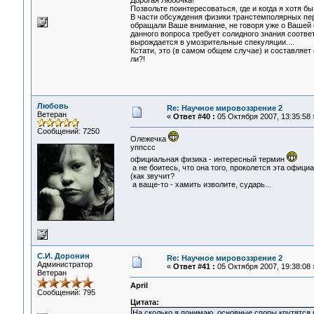
Дорогая Любочка!
Позвольте поинтересоваться, где и когда я хотя
В части обсуждения физики транстемполярных пер
обращали Ваше внимание, не говоря уже о Вашей 
данного вопроса требует солидного знания соот
вырождается в умозрительные спекуляции....
Кстати, это (в самом общем случае) и составляет
ли?!
Любовь
Re: Научное мировоззрение 2
Ветеран
«
Ответ #40 :
05 Октября 2007, 13:35:58 
Сообщений: 7250
Олежечка
уппссс
официальная физика - интересный термин
а не боитесь, что она того, проколется эта офици
(как звучит?
а ваще-то - хамить изволите, сударь...
С.И. Доронин
Re: Научное мировоззрение 2
Администратор
«
Ответ #41 :
05 Октября 2007, 19:38:08 
Ветеран
April
Сообщений: 795
Цитата:
На сколько я понимаю, основные споры крутятся 