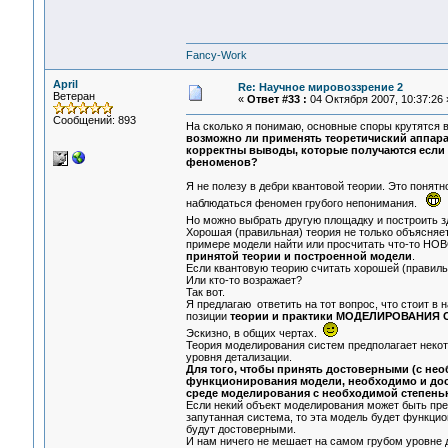
Fancy-Work
April
Re: Научное мировоззрение 2
Ветеран
«
Ответ #33 :
04 Октября 2007, 10:37:26 
Сообщений: 893
На сколько я понимаю, основные споры крутятся в
возможно ли применять теоретичиский аппарат
корректны выводы, которые получаются если 
феноменов?
Я не полезу в дебри квантовой теории. Это понятн
наблюдаться феномен грубого непонимания.
Но можно выбрать другую площадку и построить 
Хорошая (правильная) теория не только объясн
примере модели найти или просчитать что-то 
принятой теории и построенной модели
.
Если квантовую теорию считать хорошей (правильн
Или кто-то возражает?
Так вот.
Я предлагаю ответить на тот вопрос, что стоит в н
позиции
теории и практики МОДЕЛИРОВАНИЯ
Эскизно, в общих чертах.
Теория моделирования систем предполагает неко
уровня детализации.
Для того, чтобы принять достоверными (с не
функционирования модели, необходимо и дос
среде моделирования с необходимой степень
Если некий объект моделирования может быть предс
запутанная система, то эта модель будет функци
будут достоверными.
И нам ничего не мешает на самом грубом уровне де