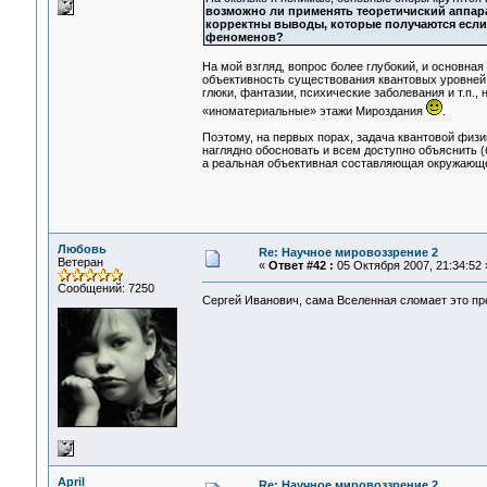
возможно ли применять теоретичиский аппара
корректны выводы, которые получаются если 
феноменов?
На мой взгляд, вопрос более глубокий, и основна
объективность существования квантовых уровней Р
глюки, фантазии, психические заболевания и т.п., 
«иноматериальные» этажи Мироздания
.
Поэтому, на первых порах, задача квантовой физи
наглядно обосновать и всем доступно объяснить (б
а реальная объективная составляющая окружающе
Любовь
Re: Научное мировоззрение 2
Ветеран
«
Ответ #42 :
05 Октября 2007, 21:34:52 
Сообщений: 7250
Сергей Иванович, сама Вселенная сломает это п
April
Re: Научное мировоззрение 2