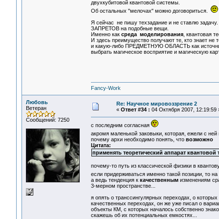
двухкубитовой квантовой системы.
Об остальных "мелочах" можно договориться.
Я сейчас не пишу техзадание и не ставлю за
ЗАПРЕТОВ на подобные вещи.
Именно как
среда моделирования
, квантовая т
И здесь преимущество получают те, кто знает не 
и какую-либо ПРЕДМЕТНУЮ ОБЛАСТЬ как источни
выбрать магическое восприятие и магическую кар
Fancy-Work
Любовь
Re: Научное мировоззрение 2
Ветеран
«
Ответ #34 :
04 Октября 2007, 12:19:59 
Сообщений: 7250
с последним согласная
акромя маленькой заковыки, которая, ежели с ней
почему архи необходимо понять, что
возможно
Цитата:
применять теоретический аппарат квантовой 
почему-то путь из классической физики в квантов
если придерживаться именно такой позиции, то на 
а ведь тенденция к
качественным
изменениям сра
3-мерном пространстве...
я опять о транссингулярных переходах, о которых
качественных переходах, он же уже писал о вариа
объекты КМ, с которых началось собственно знако
скажешь об их потенциальных емкостях...