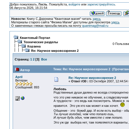
Добро пожаловать,
Гость
. Пожалуйста,
войдите
или
зарегистрируйтесь
.
06 Августа 2026, 16:21:54
Новости:
Книгу С.Доронина "Квантовая магия" читать
здесь
Материалы старого сайта "Физика Магии" доступны для просмотра
здесь
О замеченных глюках просьба писать на почту
quantmag@mail.ru
Квантовый Портал
Технические разделы
0 Пользова
Корзина
Re: Научное мировоззрение 2
Страниц:
1
2
[
3
]
Все
Тема: Re: Научное мировоззрение 2 (Прочитано
Автор
April
Re: Научное мировоззрение 2
Ветеран
«
Ответ #30 :
03 Октября 2007, 12:44:54 
Сообщений: 893
Любовь
Родственные души далеко не всегда стопроцентно 
что это уже никакое не обучение, а сладкозвучная
А трудности - это ведь как посмотреть. Можно в н
нравится. Это уж кто как может и как хочет.
Общение - это божий дар. И если есть выбор - о
Ты лучше голодай, чем что попало ешь,
И лучше будь один, чем вместе с кем попало.
Это уж где выбора нет, там появляются варианты