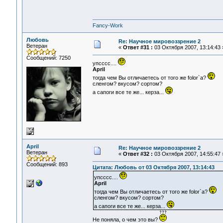
Fancy-Work
Любовь
Re: Научное мировоззрение 2
Ветеран
«
Ответ #31 :
03 Октября 2007, 13:14:43 
Сообщений: 7250
упсссс....
April
тогда чем Вы отличаетесь от того же folor`а?
сленгом? вкусом? сортом?
а сапоги все те же... керза...
April
Re: Научное мировоззрение 2
Ветеран
«
Ответ #32 :
03 Октября 2007, 14:55:47 
Сообщений: 893
Цитата: Любовь от 03 Октября 2007, 13:14:43
упсссс....
April
тогда чем Вы отличаетесь от того же folor`а?
сленгом? вкусом? сортом?
а сапоги все те же... керза...
Не поняла, о чем это вы?