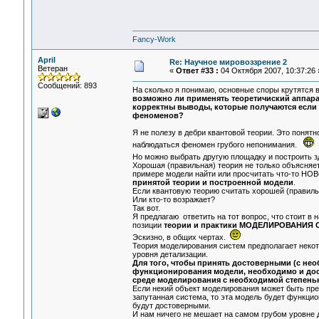
Fancy-Work
April
Re: Научное мировоззрение 2
Ветеран
«
Ответ #33 :
04 Октября 2007, 10:37:26 
Сообщений: 893
На сколько я понимаю, основные споры крутятся в
возможно ли применять теоретичиский аппарат
корректны выводы, которые получаются если 
феноменов?
Я не полезу в дебри квантовой теории. Это понятн
наблюдаться феномен грубого непонимания.
Но можно выбрать другую площадку и построить 
Хорошая (правильная) теория не только объясн
примере модели найти или просчитать что-то 
принятой теории и построенной модели
.
Если квантовую теорию считать хорошей (правильн
Или кто-то возражает?
Так вот.
Я предлагаю ответить на тот вопрос, что стоит в н
позиции
теории и практики МОДЕЛИРОВАНИЯ
Эскизно, в общих чертах.
Теория моделирования систем предполагает неко
уровня детализации.
Для того, чтобы принять достоверными (с не
функционирования модели, необходимо и дос
среде моделирования с необходимой степень
Если некий объект моделирования может быть предс
запутанная система, то эта модель будет функци
будут достоверными.
И нам ничего не мешает на самом грубом уровне де