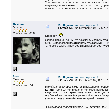
Это сложное переплетение гносеологических и мет
видимому, полностью не отдают себе отчета, прив
доказать существование сверхъестественного пла
Любовь
Re: Научное мировоззрение 2
Ветеран
«
Ответ #36 :
04 Октября 2007, 23:56:02 
Сообщений: 7250
здравое?!!
скорее, наконец-то Вы что-то смогли уловить, ув
а Вы не пробовали практиковать, уважаемый? - ну х
а то все в слова играетесь и прикрываетесь чужим
folor
Re: Научное мировоззрение 2
Старожил
«
Ответ #37 :
05 Октября 2007, 10:19:57 
Сообщений: 554
Милейшая Любушка, хамство и показное игнориров
Кстати, "Idem est non probari et non esse; non deficit 
ведь речь то шла о транссингулярных переходах в 
А у Вашей виртуальной апрельской визави я бы кр
учиться....нууу...хотя бы элементарной физике
«
Последнее редактирование: 05 Октября 2007, 11