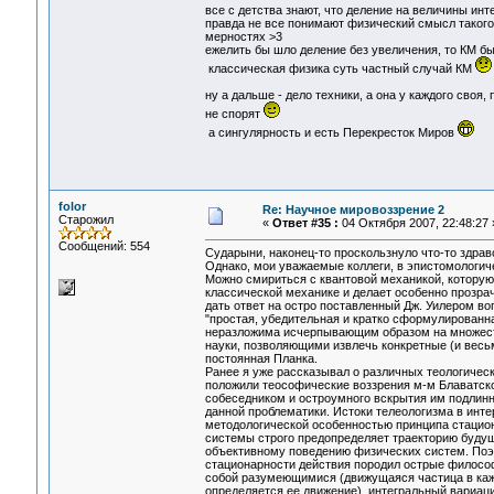
все с детства знают, что деление на величины инт
правда не все понимают физический смысл такого 
мерностях >3
ежелить бы шло деление без увеличения, то КМ б
классическая физика суть частный случай КМ
ну а дальше - дело техники, а она у каждого своя
не спорят
а сингулярность и есть Перекресток Миров
folor
Re: Научное мировоззрение 2
Старожил
«
Ответ #35 :
04 Октября 2007, 22:48:27 
Сообщений: 554
Сударыни, наконец-то проскользнуло что-то здраво
Однако, мои уважаемые коллеги, в эпистомологич
Можно смириться с квантовой механикой, которую, 
классической механике и делает особенно прозрач
дать ответ на остро поставленный Дж. Уилером во
"простая, убедительная и кратко сформулированн
неразложима исчерпывающим образом на множеств
науки, позволяющими извлечь конкретные (и весь
постоянная Планка.
Ранее я уже рассказывал о различных теологическ
положили теософические воззрения м-м Блаватск
собеседником и остроумного вскрытия им подлин
данной проблематики. Истоки телеологизма в инт
методологической особенностью принципа стацио
системы строго предопределяет траекторию буду
объективному поведению физических систем. Поэт
стационарности действия породил острые филосо
собой разумеющимися (движущаяся частица в каж
определяется ее движение), интегральный вариаци