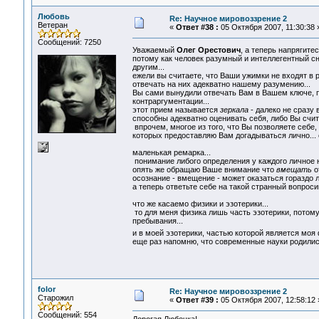
Любовь
Re: Научное мировоззрение 2
Ветеран
«
Ответ #38 :
05 Октября 2007, 11:30:38 
Сообщений: 7250
Уважаемый
Олег Орестович
, а теперь напрягите
потому как человек разумный и интеллегентный сн
другим...
ежели вы считаете, что Ваши ужимки не входят в р
отвечать на них адекватно нашему разумению...
Вы сами вынудили отвечать Вам в Вашем ключе, п
контраргументации...
этот прием называется
зеркала
- далеко не сразу 
способны адекватно оценивать себя, либо Вы счита
впрочем, многое из того, что Вы позволяете себе
которых предоставляю Вам догадываться лично... о
маленькая ремарка...
понимание либого определения у каждого личное на
опять же обращаю Ваше внимание что
вмещать
о
осознание - вмещение - может оказаться гораздо л
а теперь ответьте себе на такой странный вопросик 
что же касаемо физики и эзотерики...
то для меня физика лишь часть эзотерики, потому
пребывания...
и в моей эзотерики, частью которой является мо
еще раз напомню, что современные науки родились
folor
Re: Научное мировоззрение 2
Старожил
«
Ответ #39 :
05 Октября 2007, 12:58:12 
Сообщений: 554