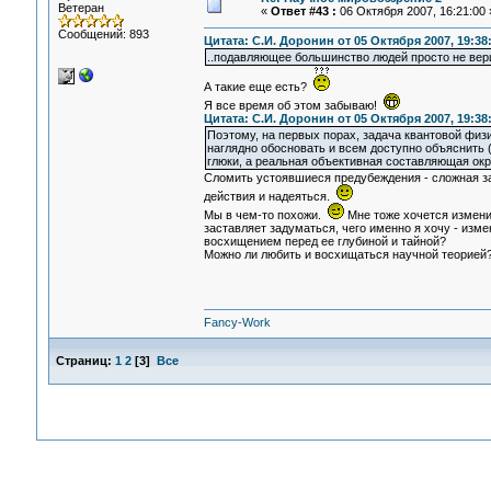
Ветеран
«
Ответ #43 :
06 Октября 2007, 16:21:00 
Сообщений: 893
Цитата: С.И. Доронин от 05 Октября 2007, 19:38
..подавляющее большинство людей просто не вери
А такие еще есть?
Я все время об этом забываю!
Цитата: С.И. Доронин от 05 Октября 2007, 19:38
Поэтому, на первых порах, задача квантовой физ
наглядно обосновать и всем доступно объяснить (
глюки, а реальная объективная составляющая ок
Сломить устоявшиеся предубеждения - сложная за
действия и надеяться.
Мы в чем-то похожи.
Мне тоже хочется измени
заставляет задуматься, чего именно я хочу - изм
восхищением перед ее глубиной и тайной?
Можно ли любить и восхищаться научной теорией
Fancy-Work
Страниц:
1
2
[
3
]
Все