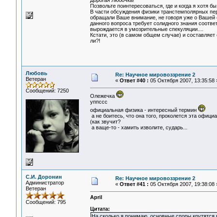
Дорогая Любочка!
Позвольте поинтересоваться, где и когда я хотя
В части обсуждения физики транстемполярных пер
обращали Ваше внимание, не говоря уже о Вашей 
данного вопроса требует солидного знания соот
вырождается в умозрительные спекуляции....
Кстати, это (в самом общем случае) и составляет
ли?!
Любовь
Re: Научное мировоззрение 2
Ветеран
«
Ответ #40 :
05 Октября 2007, 13:35:58 
Сообщений: 7250
Олежечка
уппссс
официальная физика - интересный термин
а не боитесь, что она того, проколется эта офици
(как звучит?
а ваще-то - хамить изволите, сударь...
С.И. Доронин
Re: Научное мировоззрение 2
Администратор
«
Ответ #41 :
05 Октября 2007, 19:38:08 
Ветеран
April
Сообщений: 795
Цитата:
На сколько я понимаю, основные споры крутятся 