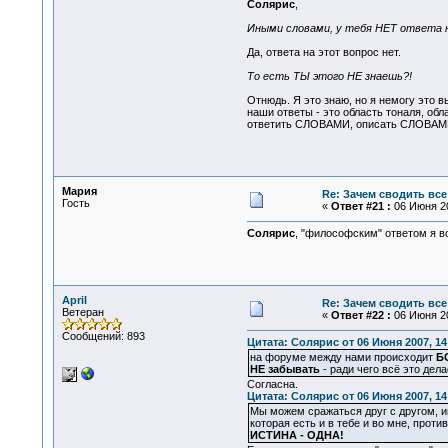
Солярис
,
Иными словами, у тебя НЕТ ответа н
Да, ответа на этот вопрос нет.
То есть ТЫ этого НЕ знаешь?!
Отнюдь. Я это знаю, но я немогу это в
наши ответы - это область тоналя, обл
ответить СЛОВАМИ, описать СЛОВАМИ
Мария
Re: Зачем сводить все
Гость
«
Ответ #21 :
06 Июня 20
Солярис
, "философским" ответом я вос
April
Re: Зачем сводить все
Ветеран
«
Ответ #22 :
06 Июня 20
Сообщений: 893
Цитата: Солярис от 06 Июня 2007, 14
на форуме между нами происходит
Б
НЕ забывать
- ради чего всё это дела
Согласна.
Цитата: Солярис от 06 Июня 2007, 14
Мы можем сражаться друг с другом, 
которая есть и в тебе и во мне, проти
ИСТИНА - ОДНА!