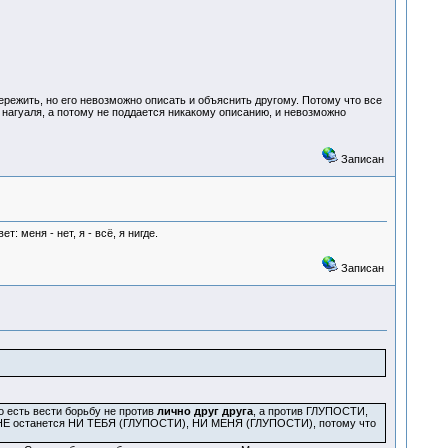
 пережить, но его невозможно описать и объяснить другому. Потому что все
е нагуаля, а потому не поддается никакому описанию, и невозможно
Записан
: меня - нет, я - всё, я нигде.
Записан
о есть вести борьбу не против
лично друг друга
, а против ГЛУПОСТИ,
 НЕ останется НИ ТЕБЯ (ГЛУПОСТИ), НИ МЕНЯ (ГЛУПОСТИ), потому что