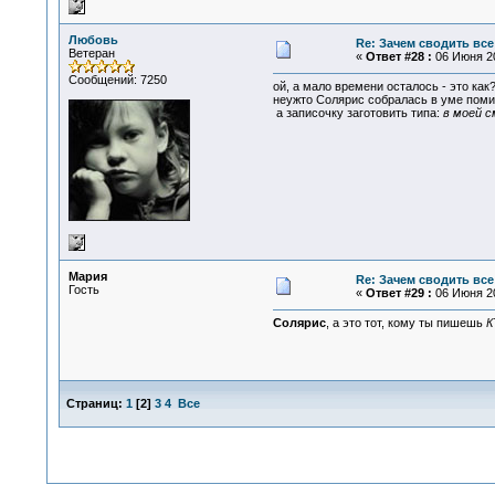
Любовь
Re: Зачем сводить все
Ветеран
«
Ответ #28 :
06 Июня 20
Сообщений: 7250
ой, а мало времени осталось - это как?
неужто Солярис собралась в уме поми
а записочку заготовить типа:
в моей 
Мария
Re: Зачем сводить все
Гость
«
Ответ #29 :
06 Июня 20
Солярис
, а это тот, кому ты пишешь
К
Страниц:
1
[
2
]
3
4
Все