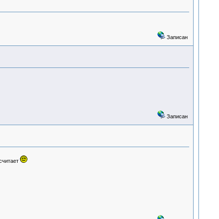
Записан
Записан
 считает