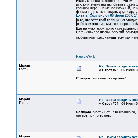
Если уж пошел разговор "по душам", то
исключительно навыки бытия в разных 
крайней мере - не менее сложный, не 
форума, где можно ходить друг к другу 
Цитата: Солярис от 06 Июня 2007, 14
а то, что этот твой первый шаг уводит
всё окажется чистым - не вопрос, по
Шаг на мою территорию - совершенно 
Но ты сначала шагни, погуляй, осмотр
любовником, расскажешь ему, как у мен
Fancy-Work
Мария
Re: Зачем сводить все
Гость
«
Ответ #23 :
06 Июня 20
Солярис
, а к чему эта притча?
Мария
Re: Зачем сводить все
Гость
«
Ответ #24 :
06 Июня 20
Солярис
, а вот и нет - это именно т
его нет, но что-то есть.
Мария
Re: Зачем сводить все