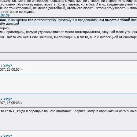
 скажу так: меня не интересует борьба с глупостью, ни с твоей, ни с моей. И не ищу и
условиях. Умения путешествовать. Хоть с картой, хоть без. И мир, созданный умом -
менее таинственный, не менее достойный, чтобы его любить, чтобы его узнавать и по
в гости или не ходить.
:37:39
нас
на конкретно
твою
территорию.. поэтому я и предложила
нам вместе с тобой
посм
йдём дальше!
верно!
ись, приглядись, получи удовольствие от моего гостеприимства, откушай моих угощени
я - чисто или нет. Если, конечно, ты приходишь в гости, а не с инспекцией от санита
 к УМу?
07, 16:00:57 »
 к УМу?
07, 16:05:35 »
о, что есть Я, когда я обращаю на него внимание - вернее, когда я обращаю на него вни
 к УМу?