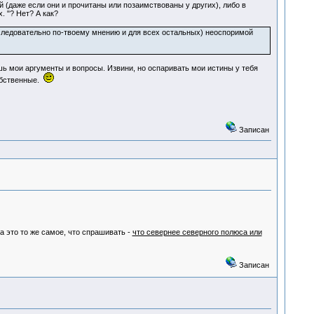
й (даже если они и прочитаны или позаимствованы у других), либо в
 "? Нет? А как?
а следовательно по-твоему мнению и для всех остальных) неоспоримой
ешь мои аргументы и вопросы. Извини, но оспаривать мои истины у тебя
собственные.
Записан
а это то же самое, что спрашивать -
что севернее северного полюса или
Записан