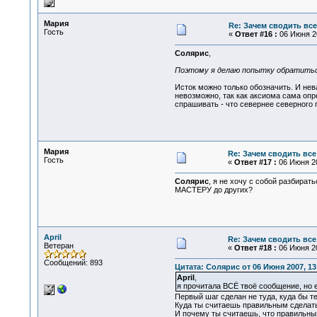
Мария
Re: Зачем сводить все
Гость
«
Ответ #16 :
06 Июня 20
Солярис
,
Поэтому я делаю попытку обратиться
Исток можно только обозначить. И нева
невозможно, так как аксиома сама опре
спрашивать - что севернее северного п
Мария
Re: Зачем сводить все
Гость
«
Ответ #17 :
06 Июня 20
Солярис
, я не хочу с собой разбира
МАСТЕРУ до других?
April
Re: Зачем сводить все
Ветеран
«
Ответ #18 :
06 Июня 20
Сообщений: 893
Цитата: Солярис от 06 Июня 2007, 13
April
,
я прочитала ВСЁ твоё сообщение, но 
Первый шаг сделан не туда, куда бы т
Куда ты считаешь правильным сделат
И почему ты считаешь, что правильны