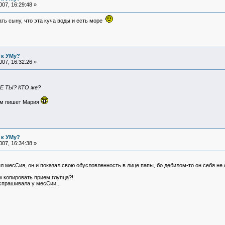
07, 16:29:48 »
ать сыну, что эта куча воды и есть море
 к УМу?
07, 16:32:26 »
НЕ ТЫ? КТО же?
ум пишет Мария
 к УМу?
07, 16:34:38 »
 месСия, он и показал свою обусловленность в лице папы, бо дебилом-то он себя не
 копировать прием глупца?!
 спрашивала у месСии...