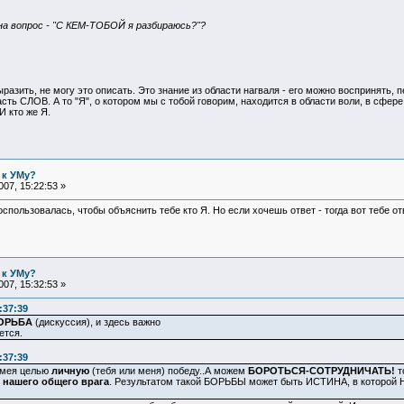
а вопрос - "С КЕМ-ТОБОЙ я разбираюсь?"?
ыразить, не могу это описать. Это знание из области нагваля - его можно воспринять,
асть СЛОВ. А то "Я", о котором мы с тобой говорим, находится в области воли, в сфер
 кто же Я.
 к УМу?
07, 15:22:53 »
пользовалась, чтобы объяснить тебе кто Я. Но если хочешь ответ - тогда вот тебе ответ
 к УМу?
07, 15:32:53 »
:37:39
ОРЬБА
(дискуссия), и здесь важно
ется.
:37:39
имея целью
личную
(тебя или меня) победу..А можем
БОРОТЬСЯ-СОТРУДНИЧАТЬ!
т
в
нашего общего врага
. Результатом такой БОРЬБЫ может быть ИСТИНА, в которой