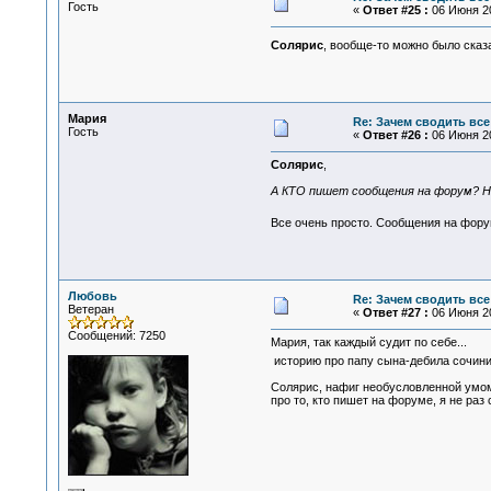
Гость
«
Ответ #25 :
06 Июня 20
Солярис
, вообще-то можно было сказ
Мария
Re: Зачем сводить все
Гость
«
Ответ #26 :
06 Июня 20
Солярис
,
А КТО пишет сообщения на форум? 
Все очень просто. Сообщения на фор
Любовь
Re: Зачем сводить все
Ветеран
«
Ответ #27 :
06 Июня 20
Сообщений: 7250
Мария, так каждый судит по себе...
историю про папу сына-дебила сочинил
Солярис, нафиг необусловленной умом
про то, кто пишет на форуме, я не раз