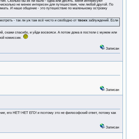
стин. Сколько бы их ни было - одна или десять. Меня интересуют
 нисколько не менее интересен для путешествия, чем любой другой. По
нимать. И наше общение - это путешествие по маленькому островку
отреть - так ли уж там всё чисто и свободно от
твоих
заблуждений. Если
й, скажи спасибо, и уйди восвояси. А потом дома в постели с мужем или
рной комиссии.
Записан
Записан
мание, его НЕТ! НЕТ ЕГО! и поэтому это не философский ответ, потому как
Записан