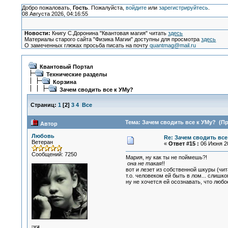
Добро пожаловать,
Гость
. Пожалуйста,
войдите
или
зарегистрируйтесь
.
08 Августа 2026, 04:16:55
Новости:
Книгу С.Доронина "Квантовая магия" читать
здесь
Материалы старого сайта "Физика Магии" доступны для просмотра
здесь
О замеченных глюках просьба писать на почту
quantmag@mail.ru
Квантовый Портал
Технические разделы
Корзина
Зачем сводить все к УМу?
Страниц:
1
[
2
]
3
4
Все
Тема: Зачем сводить все к УМу? (Пр
Автор
Любовь
Re: Зачем сводить все
Ветеран
«
Ответ #15 :
06 Июня 20
Сообщений: 7250
Мария, ну как ты не поймешь?!
она не такая
!!
вот и лезет из собственной шкуры (чита
т.о. человеком ей быть в лом... слишко
ну не хочется ей осознавать, что любо