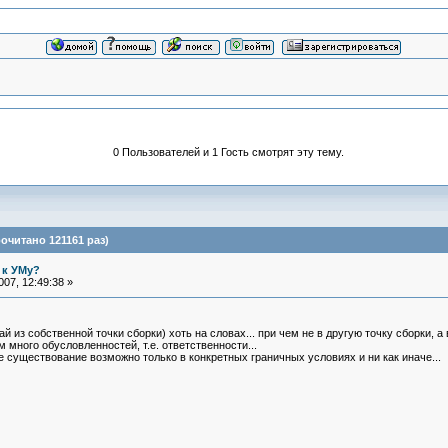
0 Пользователей и 1 Гость смотрят эту тему.
очитано 121161 раз)
 к УМу?
07, 12:49:38 »
й из собственной точки сборки) хоть на словах... при чем не в другую точку сборки, а в
м много обусловленностей, т.е. ответственности...
е существование возможно только в конкретных граничных условиях и ни как иначе...