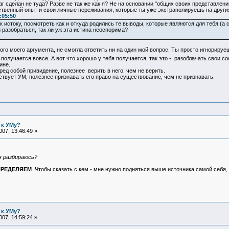
г сделан не туда? Разве не так же как я? Не на основании "общих своих представлени
твенный опыт и свои личные переживания, которые ты уже экстраполируешь на других.
:05:50
к истоку, посмотреть как и откуда родились те выводы, которые являются для тебя (
 разобраться, так ли уж эта истина неоспорима?
ного моего аргумента, не смогла ответить ни на один мой вопрос. Ты просто игнориру
 получается вовсе. А вот что хорошо у тебя получается, так это - разоблачать свои 
ине.
ред собой привидение, полезнее верить в него, чем не верить.
аствует УМ, полезнее признавать его право на существование, чем не признавать.
 к УМу?
07, 13:46:49 »
 разбираюсь?
ПРЕДЕЛЯЕМ
. Чтобы сказать с кем - мне нужно подняться выше источника самой себя, 
 к УМу?
07, 14:59:24 »