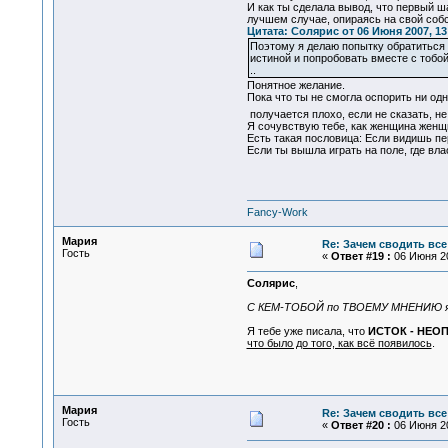
И как ты сделала вывод, что первый ша
лучшем случае, опираясь на свой собс
Цитата: Солярис от 06 Июня 2007, 13
Поэтому я делаю попытку обратиться 
истиной и попробовать вместе с тобой
..
Понятное желание.
Пока что ты не смогла оспорить ни од
получается плохо, если не сказать, не
Я сочувствую тебе, как женщина женщ
Есть такая пословица: Если видишь пе
Если ты вышла играть на поле, где вл
Fancy-Work
Мария
Re: Зачем сводить все
Гость
«
Ответ #19 :
06 Июня 20
Солярис
,
С КЕМ-ТОБОЙ по ТВОЕМУ МНЕНИЮ я
Я тебе уже писала, что
ИСТОК - НЕО
что было до того, как всё появилось
.
Мария
Re: Зачем сводить все
Гость
«
Ответ #20 :
06 Июня 20