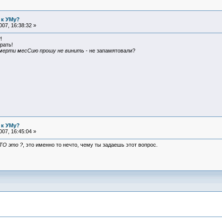
 к УМу?
07, 16:38:32 »
!
рать!
смерти месСию прошу не винить
- не запамятовали?
 к УМу?
07, 16:45:04 »
ТО это ?
, это именно то нечто, чему ты задаешь этот вопрос.