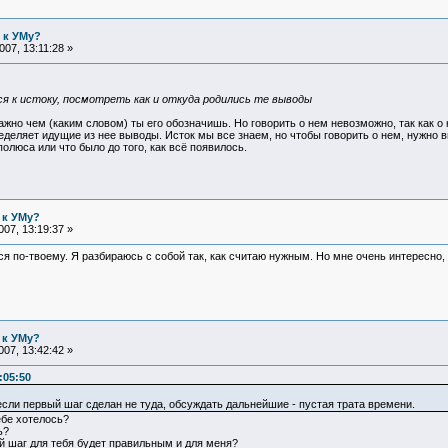
 к УМу?
07, 13:11:28 »
 к истоку, посмотреть как и откуда родились те выводы
жно чем (каким словом) ты его обозначишь. Но говорить о нем невозможно, так как о 
деляет идущие из нее выводы. Исток мы все знаем, но чтобы говорить о нем, нужно вы
олюса или что было до того, как всё появилось.
 к УМу?
07, 13:19:37 »
ться по-твоему. Я разбираюсь с собой так, как считаю нужным. Но мне очень интерес
 к УМу?
07, 13:42:42 »
:05:50
если первый шаг сделан не туда, обсуждать дальнейшие - пустая трата времени.
ебе хотелось?
ь?
й шаг для тебя будет правильным и для меня?