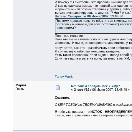
И почему ты считаешь, что правильный шаг для т
И как ты сделала вывод, что первый шаг сделан не
и прочитаны или позаимствованы у других), либо 
ты уже экстраполируешь на других. "? Нет? А как?
Цитата: Солярис от 06 Июня 2007, 13:05:50
Поэтому я делаю попытку обратиться к истоку, по
по-твоему мнению и для всех остальных) неоспори
неоспорима?
..
Понятное желание.
Пока что ты не смогла оспорить ни одного моего 
и вопросы. Извини, но оспаривать мои истины у те
получается, так это - разоблачать свои собствен
Я сочувствую тебе, как женщина женщине.
Есть такая пословица: Если видишь перед собой пр
Если ты вышла играть на поле, где властвует УМ, 
Fancy-Work
Мария
Re: Зачем сводить все к УМу?
Гость
«
Ответ #19 :
06 Июня 2007, 13:46:49 »
Солярис
,
С КЕМ-ТОБОЙ по ТВОЕМУ МНЕНИЮ я разбираюс
Я тебе уже писала, что
ИСТОК - НЕОПРЕДЕЛЯЕ
самое, что спрашивать -
что севернее северного п