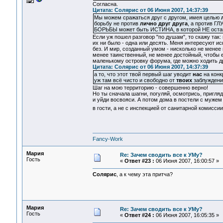
Согласна.
Цитата: Солярис от 06 Июня 2007, 14:37:39
Мы можем сражаться друг с другом, имея целью
борьбу не против
лично друг друга
, а против ГЛ
БОРЬБЫ может быть ИСТИНА, в которой НЕ ост
Если уж пошел разговор "по душам", то скажу так: 
их ни было - одна или десять. Меня интересуют и
без. И мир, созданный умом - нисколько не менее
менее таинственный, не менее достойный, чтобы е
маленькому островку форума, где можно ходить дру
Цитата: Солярис от 06 Июня 2007, 14:37:39
а то, что этот твой первый шаг уводит
нас
на конк
уж там всё чисто и свободно от
твоих
заблуждений
Шаг на мою территорию - совершенно верно!
Но ты сначала шагни, погуляй, осмотрись, пригля
и уйди восвояси. А потом дома в постели с мужем 
в гости, а не с инспекцией от санитарной комисси
Fancy-Work
Мария
Re: Зачем сводить все к УМу?
Гость
«
Ответ #23 :
06 Июня 2007, 16:00:57 »
Солярис
, а к чему эта притча?
Мария
Re: Зачем сводить все к УМу?
Гость
«
Ответ #24 :
06 Июня 2007, 16:05:35 »