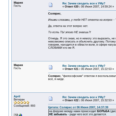
Мария
Re: Зачем сводить все к УМу?
Гость
«
Ответ #20 :
06 Июня 2007, 14:59:24 »
Солярис
,
Иными словами, у тебя НЕТ ответа на вопрос -
Да, ответа на этот вопрос нет.
То есть ТЫ этого НЕ знаешь?!
Отнюдь. Я это знаю, но я немогу это выразить, не 
невозможно описать и объяснить другому. Потому ч
говорим, находится в области воли, в сфере нагу
СЛОВАМИ кто же Я.
Мария
Re: Зачем сводить все к УМу?
Гость
«
Ответ #21 :
06 Июня 2007, 15:22:53 »
Солярис
, "философским" ответом я воспользовалас
всё, я нигде.
April
Re: Зачем сводить все к УМу?
Ветеран
«
Ответ #22 :
06 Июня 2007, 15:32:53 »
Сообщений: 893
Цитата: Солярис от 06 Июня 2007, 14:37:39
на форуме между нами происходит
БОРЬБА
(дис
НЕ забывать
- ради чего всё это делается.