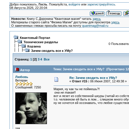
Добро пожаловать,
Гость
. Пожалуйста,
войдите
или
зарегистрируйтесь
.
08 Августа 2026, 22:20:04
Новости:
Книгу С.Доронина "Квантовая магия" читать
здесь
Материалы старого сайта "Физика Магии" доступны для просмотра
здесь
О замеченных глюках просьба писать на почту
quantmag@mail.ru
Квантовый Портал
Технические разделы
0 Пользовател
Корзина
Зачем сводить все к УМу?
Страниц:
1
[
2
]
3
4
Все
Тема: Зачем сводить все к УМу? (Прочитано 12
Автор
Любовь
Re: Зачем сводить все к УМу?
Ветеран
«
Ответ #15 :
06 Июня 2007, 12:49:38 »
Сообщений: 7250
Мария, ну как ты не поймешь?!
она не такая
!!
вот и лезет из собственной шкуры (читай из собстве
т.о. человеком ей быть в лом... слишком много обу
ну не хочется ей осознавать, что любое существов