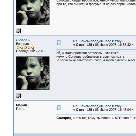
Солярис, нафиг необусловленной умом копировать
про то, кто пишет на форуме, я не раз спрашивала
Любовь
Re: Зачем сводить все к УМу?
Ветеран
«
Ответ #28 :
06 Июня 2007, 16:38:32 »
Сообщений: 7250
ой, а мало времени осталось - это как?!
неужто Солярис собралась в уме помирать!
а записочку заготовить типа:
в моей смерти мес
Мария
Re: Зачем сводить все к УМу?
Гость
«
Ответ #29 :
06 Июня 2007, 16:45:04 »
Солярис
, а это тот, кому ты пишешь
КТО это ?
, 