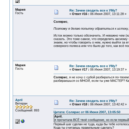
Мария
Re: Зачем сводить все к УМу?
Гость
«
Ответ #16 :
06 Июня 2007, 13:11:28 »
Солярис
,
Поэтому я делаю попытку обратиться к истоку,
Исток можно только обозначить. И неважно чем (ка
сказать. Это тоже самое, что определить аксиому
знаем, но чтобы говорить о нем, нужно выйти за е
северного полюса или что было до того, как всё по
Мария
Re: Зачем сводить все к УМу?
Гость
«
Ответ #17 :
06 Июня 2007, 13:19:37 »
Солярис
, я не хочу с собой разбираться по-твое
разбираешься со МНОЙ, если ты уже МАСТЕР? Ка
April
Re: Зачем сводить все к УМу?
Ветеран
«
Ответ #18 :
06 Июня 2007, 13:42:42 »
Сообщений: 893
Цитата: Солярис от 06 Июня 2007, 13:05:50
April
,
я прочитала ВСЁ твоё сообщение, но если первый
Первый шаг сделан не туда, куда бы тебе хотелос
Куда ты считаешь правильным сделать?