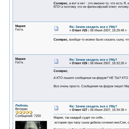
Солярис
, а вот и нет - это именно то, что есть 
ЕГО! и поэтому это не философский ответ, потому к
Мария
Re: Зачем сводить все к УМу?
Гость
«
Ответ #25 :
06 Июня 2007, 16:29:48 »
Солярис
, вообще-то можно было сказать сыну, чт
Мария
Re: Зачем сводить все к УМу?
Гость
«
Ответ #26 :
06 Июня 2007, 16:32:26 »
Солярис
,
А КТО пишет сообщения на форум? НЕ ТЫ? КТО
Все очень просто. Сообщения на форум пишет М
Любовь
Re: Зачем сводить все к УМу?
Ветеран
«
Ответ #27 :
06 Июня 2007, 16:34:38 »
Сообщений: 7250
Мария, так каждый судит по себе...
историю про папу сына-дебила сочинил месСия, он