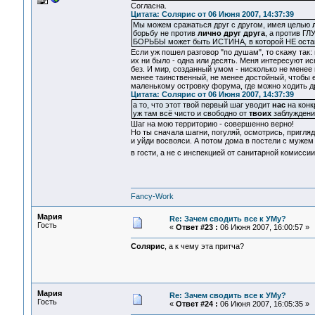
Согласна.
Цитата: Солярис от 06 Июня 2007, 14:37:39
Мы можем сражаться друг с другом, имея целью
борьбу не против
лично друг друга
, а против ГЛ
БОРЬБЫ может быть ИСТИНА, в которой НЕ ост
Если уж пошел разговор "по душам", то скажу так: 
их ни было - одна или десять. Меня интересуют и
без. И мир, созданный умом - нисколько не менее
менее таинственный, не менее достойный, чтобы е
маленькому островку форума, где можно ходить дру
Цитата: Солярис от 06 Июня 2007, 14:37:39
а то, что этот твой первый шаг уводит
нас
на конк
уж там всё чисто и свободно от
твоих
заблуждений
Шаг на мою территорию - совершенно верно!
Но ты сначала шагни, погуляй, осмотрись, пригля
и уйди восвояси. А потом дома в постели с мужем 
в гости, а не с инспекцией от санитарной комисси
Fancy-Work
Мария
Re: Зачем сводить все к УМу?
Гость
«
Ответ #23 :
06 Июня 2007, 16:00:57 »
Солярис
, а к чему эта притча?
Мария
Re: Зачем сводить все к УМу?
Гость
«
Ответ #24 :
06 Июня 2007, 16:05:35 »