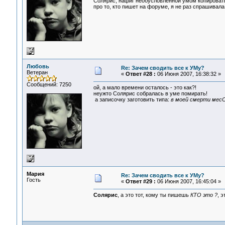
Солярис, нафиг необусловленной умом копировать
про то, кто пишет на форуме, я не раз спрашивала
Любовь
Re: Зачем сводить все к УМу?
Ветеран
«
Ответ #28 :
06 Июня 2007, 16:38:32 »
Сообщений: 7250
ой, а мало времени осталось - это как?!
неужто Солярис собралась в уме помирать!
а записочку заготовить типа:
в моей смерти мес
Мария
Re: Зачем сводить все к УМу?
Гость
«
Ответ #29 :
06 Июня 2007, 16:45:04 »
Солярис
, а это тот, кому ты пишешь
КТО это ?
, 