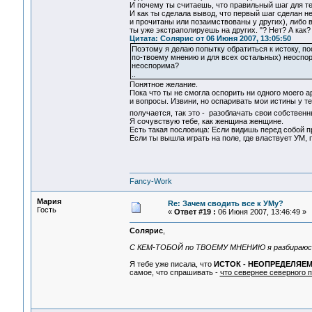
И почему ты считаешь, что правильный шаг для т
И как ты сделала вывод, что первый шаг сделан не
и прочитаны или позаимствованы у других), либо 
ты уже экстраполируешь на других. "? Нет? А как?
Цитата: Солярис от 06 Июня 2007, 13:05:50
Поэтому я делаю попытку обратиться к истоку, по
по-твоему мнению и для всех остальных) неоспори
неоспорима?
..
Понятное желание.
Пока что ты не смогла оспорить ни одного моего 
и вопросы. Извини, но оспаривать мои истины у те
получается, так это - разоблачать свои собствен
Я сочувствую тебе, как женщина женщине.
Есть такая пословица: Если видишь перед собой пр
Если ты вышла играть на поле, где властвует УМ, 
Fancy-Work
Мария
Re: Зачем сводить все к УМу?
Гость
«
Ответ #19 :
06 Июня 2007, 13:46:49 »
Солярис
,
С КЕМ-ТОБОЙ по ТВОЕМУ МНЕНИЮ я разбираюс
Я тебе уже писала, что
ИСТОК - НЕОПРЕДЕЛЯЕ
самое, что спрашивать -
что севернее северного п