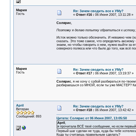
Мария
Re: Зачем сводить все к УМу?
Гость
«
Ответ #16 :
06 Июня 2007, 13:11:28 »
Солярис
,
Поэтому я делаю попытку обратиться к истоку,
Исток можно только обозначить. И неважно чем (ка
сказать. Это тоже самое, что определить аксиому
знаем, но чтобы говорить о нем, нужно выйти за е
северного полюса или что было до того, как всё по
Мария
Re: Зачем сводить все к УМу?
Гость
«
Ответ #17 :
06 Июня 2007, 13:19:37 »
Солярис
, я не хочу с собой разбираться по-твое
разбираешься со МНОЙ, если ты уже МАСТЕР? Ка
April
Re: Зачем сводить все к УМу?
Ветеран
«
Ответ #18 :
06 Июня 2007, 13:42:42 »
Сообщений: 893
Цитата: Солярис от 06 Июня 2007, 13:05:50
April
,
я прочитала ВСЁ твоё сообщение, но если первый
Первый шаг сделан не туда, куда бы тебе хотелос
Куда ты считаешь правильным сделать?