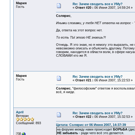
Мария
Re: Зачем сводить все к УМу?
Гость
«
Ответ #20 :
06 Июня 2007, 14:59:24 »
Солярис
,
Иными словами, у тебя НЕТ ответа на вопрос -
Да, ответа на этот вопрос нет.
То есть ТЫ этого НЕ знаешь?!
Отнюдь. Я это знаю, но я немогу это выразить, не 
невозможно описать и объяснить другому. Потому ч
говорим, находится в области воли, в сфере нагу
СЛОВАМИ кто же Я.
Мария
Re: Зачем сводить все к УМу?
Гость
«
Ответ #21 :
06 Июня 2007, 15:22:53 »
Солярис
, "философским" ответом я воспользовалас
всё, я нигде.
April
Re: Зачем сводить все к УМу?
Ветеран
«
Ответ #22 :
06 Июня 2007, 15:32:53 »
Сообщений: 893
Цитата: Солярис от 06 Июня 2007, 14:37:39
на форуме между нами происходит
БОРЬБА
(дис
НЕ забывать
- ради чего всё это делается.