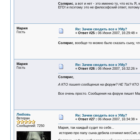
Солярис
, а вот и нет - это именно то, что есть 
ЕГО! и поэтому это не философский ответ, потому к
Мария
Re: Зачем сводить все к УМу?
Гость
«
Ответ #25 :
06 Июня 2007, 16:29:48 »
Солярис
, вообще-то можно было сказать сыну, чт
Мария
Re: Зачем сводить все к УМу?
Гость
«
Ответ #26 :
06 Июня 2007, 16:32:26 »
Солярис
,
А КТО пишет сообщения на форум? НЕ ТЫ? КТО
Все очень просто. Сообщения на форум пишет М
Любовь
Re: Зачем сводить все к УМу?
Ветеран
«
Ответ #27 :
06 Июня 2007, 16:34:38 »
Сообщений: 7250
Мария, так каждый судит по себе...
историю про папу сына-дебила сочинил месСия, он