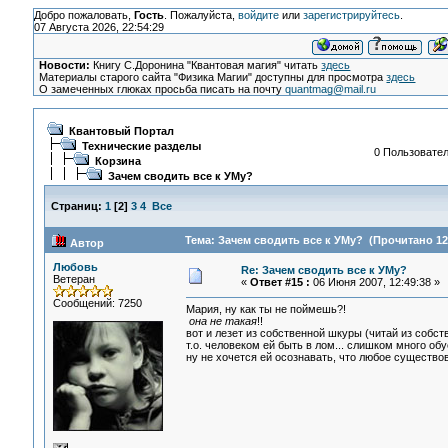
Добро пожаловать,
Гость
. Пожалуйста,
войдите
или
зарегистрируйтесь
.
07 Августа 2026, 22:54:29
Новости:
Книгу С.Доронина "Квантовая магия" читать
здесь
Материалы старого сайта "Физика Магии" доступны для просмотра
здесь
О замеченных глюках просьба писать на почту
quantmag@mail.ru
Квантовый Портал
Технические разделы
0 Пользовател
Корзина
Зачем сводить все к УМу?
Страниц:
1
[
2
]
3
4
Все
Тема: Зачем сводить все к УМу? (Прочитано 12
Автор
Любовь
Re: Зачем сводить все к УМу?
Ветеран
«
Ответ #15 :
06 Июня 2007, 12:49:38 »
Сообщений: 7250
Мария, ну как ты не поймешь?!
она не такая
!!
вот и лезет из собственной шкуры (читай из собстве
т.о. человеком ей быть в лом... слишком много обу
ну не хочется ей осознавать, что любое существов