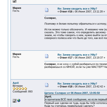
Мария
Re: Зачем сводить все к УМу?
Гость
«
Ответ #16 :
06 Июня 2007, 13:11:28 »
Солярис
,
Поэтому я делаю попытку обратиться к истоку,
Исток можно только обозначить. И неважно чем (ка
сказать. Это тоже самое, что определить аксиому
знаем, но чтобы говорить о нем, нужно выйти за е
северного полюса или что было до того, как всё по
Мария
Re: Зачем сводить все к УМу?
Гость
«
Ответ #17 :
06 Июня 2007, 13:19:37 »
Солярис
, я не хочу с собой разбираться по-твое
разбираешься со МНОЙ, если ты уже МАСТЕР? Ка
April
Re: Зачем сводить все к УМу?
Ветеран
«
Ответ #18 :
06 Июня 2007, 13:42:42 »
Сообщений: 893
Цитата: Солярис от 06 Июня 2007, 13:05:50
April
,
я прочитала ВСЁ твоё сообщение, но если первый
Первый шаг сделан не туда, куда бы тебе хотелос
Куда ты считаешь правильным сделать?