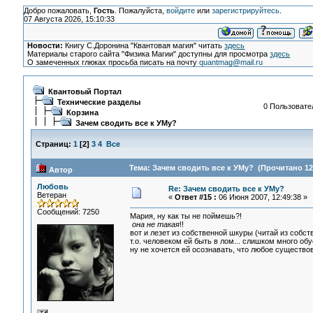
Добро пожаловать,
Гость
. Пожалуйста,
войдите
или
зарегистрируйтесь
.
07 Августа 2026, 15:10:33
Новости:
Книгу С.Доронина "Квантовая магия" читать
здесь
Материалы старого сайта "Физика Магии" доступны для просмотра
здесь
О замеченных глюках просьба писать на почту
quantmag@mail.ru
Квантовый Портал
Технические разделы
0 Пользовател
Корзина
Зачем сводить все к УМу?
Страниц:
1
[
2
]
3
4
Все
Тема: Зачем сводить все к УМу? (Прочитано 12
Автор
Любовь
Re: Зачем сводить все к УМу?
Ветеран
«
Ответ #15 :
06 Июня 2007, 12:49:38 »
Сообщений: 7250
Мария, ну как ты не поймешь?!
она не такая
!!
вот и лезет из собственной шкуры (читай из собстве
т.о. человеком ей быть в лом... слишком много обу
ну не хочется ей осознавать, что любое существов