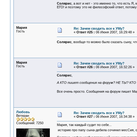
Солярис
, а вот и нет - это именно то, что есть 
ЕГО! и поэтому это не философский ответ, потому к
Мария
Re: Зачем сводить все к УМу?
Гость
«
Ответ #25 :
06 Июня 2007, 16:29:48 »
Солярис
, вообще-то можно было сказать сыну, чт
Мария
Re: Зачем сводить все к УМу?
Гость
«
Ответ #26 :
06 Июня 2007, 16:32:26 »
Солярис
,
А КТО пишет сообщения на форум? НЕ ТЫ? КТО
Все очень просто. Сообщения на форум пишет М
Любовь
Re: Зачем сводить все к УМу?
Ветеран
«
Ответ #27 :
06 Июня 2007, 16:34:38 »
Сообщений: 7250
Мария, так каждый судит по себе...
историю про папу сына-дебила сочинил месСия, он