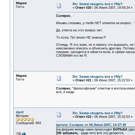
Мария
Re: Зачем сводить все к УМу?
Гость
«
Ответ #20 :
06 Июня 2007, 14:59:24 »
Солярис
,
Иными словами, у тебя НЕТ ответа на вопрос -
Да, ответа на этот вопрос нет.
То есть ТЫ этого НЕ знаешь?!
Отнюдь. Я это знаю, но я немогу это выразить, не 
невозможно описать и объяснить другому. Потому ч
говорим, находится в области воли, в сфере нагу
СЛОВАМИ кто же Я.
Мария
Re: Зачем сводить все к УМу?
Гость
«
Ответ #21 :
06 Июня 2007, 15:22:53 »
Солярис
, "философским" ответом я воспользовалас
всё, я нигде.
April
Re: Зачем сводить все к УМу?
Ветеран
«
Ответ #22 :
06 Июня 2007, 15:32:53 »
Сообщений: 893
Цитата: Солярис от 06 Июня 2007, 14:37:39
на форуме между нами происходит
БОРЬБА
(дис
НЕ забывать
- ради чего всё это делается.