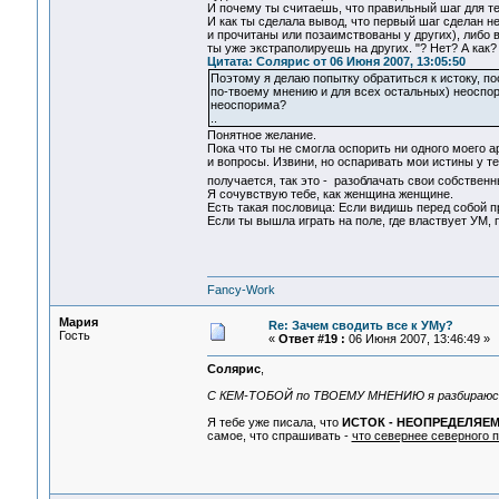
И почему ты считаешь, что правильный шаг для т
И как ты сделала вывод, что первый шаг сделан не
и прочитаны или позаимствованы у других), либо 
ты уже экстраполируешь на других. "? Нет? А как?
Цитата: Солярис от 06 Июня 2007, 13:05:50
Поэтому я делаю попытку обратиться к истоку, по
по-твоему мнению и для всех остальных) неоспори
неоспорима?
..
Понятное желание.
Пока что ты не смогла оспорить ни одного моего 
и вопросы. Извини, но оспаривать мои истины у те
получается, так это - разоблачать свои собствен
Я сочувствую тебе, как женщина женщине.
Есть такая пословица: Если видишь перед собой пр
Если ты вышла играть на поле, где властвует УМ, 
Fancy-Work
Мария
Re: Зачем сводить все к УМу?
Гость
«
Ответ #19 :
06 Июня 2007, 13:46:49 »
Солярис
,
С КЕМ-ТОБОЙ по ТВОЕМУ МНЕНИЮ я разбираюс
Я тебе уже писала, что
ИСТОК - НЕОПРЕДЕЛЯЕ
самое, что спрашивать -
что севернее северного п