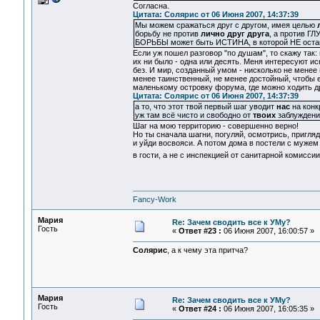
Согласна.
Цитата: Солярис от 06 Июня 2007, 14:37:39
Мы можем сражаться друг с другом, имея целью
борьбу не против
лично друг друга
, а против ГЛ
БОРЬБЫ может быть ИСТИНА, в которой НЕ ост
Если уж пошел разговор "по душам", то скажу так: 
их ни было - одна или десять. Меня интересуют и
без. И мир, созданный умом - нисколько не менее
менее таинственный, не менее достойный, чтобы е
маленькому островку форума, где можно ходить дру
Цитата: Солярис от 06 Июня 2007, 14:37:39
а то, что этот твой первый шаг уводит
нас
на конк
уж там всё чисто и свободно от
твоих
заблуждений
Шаг на мою территорию - совершенно верно!
Но ты сначала шагни, погуляй, осмотрись, пригля
и уйди восвояси. А потом дома в постели с мужем 
в гости, а не с инспекцией от санитарной комисси
Fancy-Work
Мария
Re: Зачем сводить все к УМу?
Гость
«
Ответ #23 :
06 Июня 2007, 16:00:57 »
Солярис
, а к чему эта притча?
Мария
Re: Зачем сводить все к УМу?
Гость
«
Ответ #24 :
06 Июня 2007, 16:05:35 »