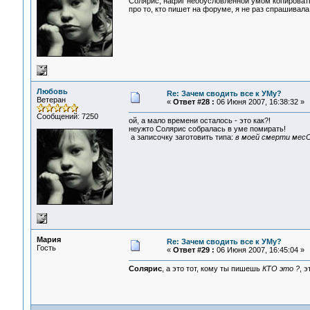
Солярис, нафиг необусловленной умом копировать
про то, кто пишет на форуме, я не раз спрашивала
Любовь
Re: Зачем сводить все к УМу?
Ветеран
«
Ответ #28 :
06 Июня 2007, 16:38:32 »
Сообщений: 7250
ой, а мало времени осталось - это как?!
неужто Солярис собралась в уме помирать!
а записочку заготовить типа:
в моей смерти мес
Мария
Re: Зачем сводить все к УМу?
Гость
«
Ответ #29 :
06 Июня 2007, 16:45:04 »
Солярис
, а это тот, кому ты пишешь
КТО это ?
, 