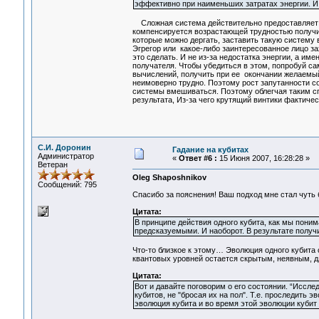
эффективно при наименьших затратах энергии. И ч
Сложная система действительно предоставляет бо
компенсируется возрастающей трудностью получит
которые можно дергать, заставить такую систему 
Эгрегор или какое-либо заинтересованное лицо за
это сделать. И не из-за недостатка энергии, а име
получателя. Чтобы убедиться в этом, попробуй с
вычислений, получить при ее окончании желаемый 
неимоверно трудно. Поэтому рост запутанности со
системы вмешиваться. Поэтому облегчая таким с
результата, Из-за чего крутящий винтики фактичес
С.И. Доронин
Гадание на кубитах
Администратор
«
Ответ #6 :
15 Июня 2007, 16:28:28 »
Ветеран
Oleg Shaposhnikov
Сообщений: 795
Спасибо за пояснения! Ваш подход мне стал чуть 
Цитата:
В принципе действия одного кубита, как мы поним
предсказуемыми. И наоборот. В результате получи
Что-то близкое к этому… Эволюция одного кубита 
квантовых уровней остается скрытым, неявным, дл
Цитата:
Вот и давайте поговорим о его состоянии. “Иссл
кубитов, не "бросая их на пол". Т.е. проследить 
эволюция кубита и во время этой эволюции кубит 