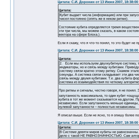
Цитата: С.И. Доронин от 13 Июня 2007, 18:38:00
Цитата:
Кубит выдает числа (информацию) или при запуск
чисел постоянно (опять же в неком ритме).
Состояние кубита определяется тремя вещественн
эти три числа, мы можем сказать, в каком состоя
вектора на сфере Блоха.).
Если я скажу, что я что-то понял, то это будет не 
Цитата: С.И. Доронин от 13 Июня 2007, 18:38:00
Цитата:
2. Если мы используем двухкубитную систему, то
индикаторы, но и связь между кубитами. Приведу
систему связи кратно этому ритму. Скажем этало
секунды. А система связи складывает эти два ч
связь между двумя кубитами. Т.е. два кубита фо
система из взаимодействия по четкому алгоритму.
Про ритмы и сигналы, честно говоря, я не понял.
запутанность максимальна, то один кубит «ощуща
кубита в тот же момент сказывается на другом. П
независимо. Если запутанность меньше единицы, 
нулевой запутанности – полностью независимы.
Я описал выше. Если не ясно, то я опишу более п
Цитата: С.И. Доронин от 13 Июня 2007, 18:38:00
Цитата:
В Системе девяти миров кубиты не равнозначны
дело с такой НЕ РАВНОЗНАЧНОСТЬЮ. Сам алгори