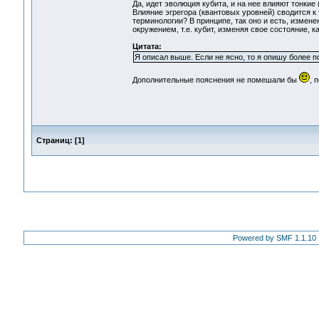
Да, идет эволюция кубита, и на нее влияют тонкие
Влияние эгрегора (квантовых уровней) сводится к
терминологии? В принципе, так оно и есть, измен
окружением, т.е. кубит, изменяя свое состояние,
Цитата:
Я описал выше. Если не ясно, то я опишу более п
Дополнительные пояснения не помешали бы
, 
Страниц:
[
1
]
Powered by SMF 1.1.10