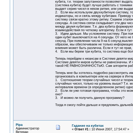
кубита, т.е. теории запутанности позволяет выдат
(система кубита) будет лучше работать с тонкими
выдает серию чисел в неком ритме, или уже выдает
2. Если мы используем двухкубитную систему, то 
индикаторы, но и связь между кубитами. Приведу 
систему связи кратно этому ритму. Скажем эталон
секунды. А система связи складывает эти два чи
между двумя кубитами. Т.е. два кубита формируют
взаимодействия по четкому алгоритму. Если я тут н
3. Идем дальше. Мы усложняем систему. При появл
один кубит выключается на 4 секунды. От него не 
секунд. При появлении числа 9 на 6 секунд выключ
образом, мы обеспечиваем не только информацион
влияния может быть различна. Если я тут не прав, 
4. Если мы берем три кубита, то система еще бол
Теперь перейдем к нюансам в Системе девяти м
Системе девяти миров кубиты не равнозначны. И 
такой НЕ РАВНОЗНАЧНОСТЬЮ. Сам алгоритм рабо
Теперь мне бы хотелось подробно рассмотреть име
организовать в компьютере или на сервере в Инте
1. Соотношение теории случайных чисел и теории 
случайных чисел, только на уровень выше? Т.е. м
интервалом времени (в определенном ритме) одно 
2. Если ли уже готовая программа, чтобы это мо
оно?
3. И можно ли получить данную программу?
Тогда я смогу пойти дальше и предложить дальне
Pipa
Гадание на кубитах
Администратор
«
Ответ #1 :
10 Июня 2007, 17:54:47 »
Ветеран