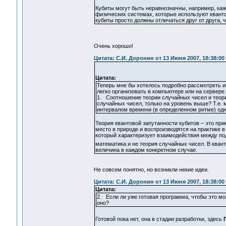
Кубиты могут быть неравнозначны, например, каж
физических системах, которые используют кванто
кубиты просто должны отличаться друг от друга, 
Очень хорошо!
Цитата: С.И. Доронин от 13 Июня 2007, 18:38:00
Цитата:
Теперь мне бы хотелось подробно рассмотреть им
легко организовать в компьютере или на сервере
1. Соотношение теории случайных чисел и теории
случайных чисел, только на уровень выше? Т.е. 
интервалом времени (в определенном ритме) одно
Теория квантовой запутанности кубитов – это пр
место в природе и воспроизводятся на практике в
который характеризует взаимодействия между под
математика и не теория случайных чисел. В кван
величина в каждом конкретном случае.
Не совсем понятно, но возникли некие идеи.
Цитата: С.И. Доронин от 13 Июня 2007, 18:38:00
Цитата:
2. Если ли уже готовая программа, чтобы это м
оно?
Готовой пока нет, она в стадии разработки, здесь