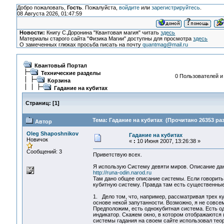
Добро пожаловать,
Гость
. Пожалуйста,
войдите
или
зарегистрируйтесь
.
08 Августа 2026, 01:47:59
Новости:
Книгу С.Доронина "Квантовая магия" читать
здесь
Материалы старого сайта "Физика Магии" доступны для просмотра
здесь
О замеченных глюках просьба писать на почту
quantmag@mail.ru
Квантовый Портал
Технические разделы
0 Пользователей и 
Корзина
Гадание на кубитах
Страниц:
[
1
]
Тема: Гадание на кубитах (Прочитано 26353 раз
Автор
Oleg Shaposhnikov
Гадание на кубитах
Новичок
«
:
10 Июня 2007, 13:26:38 »
Сообщений: 3
Приветствую всех.
Я использую Систему девяти миров. Описание дан
http://runa-odin.narod.ru
Там дано общее описание системы. Если говорить
кубитную систему. Правда там есть существенные
1. Дело том, что, например, рассматривая трех к
основе некой запутанности. Возможно, я не совсе
Предположим, есть однокубитная система. Есть оди
индикатор. Скажем окно, в котором отображаются 
системы гадания на своем сайте использовал теор