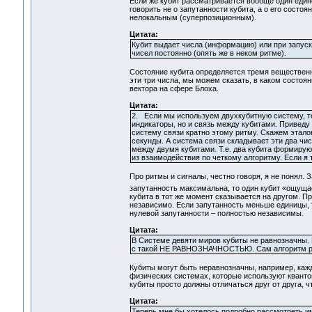
Если же кубит рассматривается вообще один единс
говорить не о запутанности кубита, а о его сост
нелокальным (суперпозиционным).
Цитата:
Кубит выдает числа (информацию) или при запуске
чисел постоянно (опять же в неком ритме).
Состояние кубита определяется тремя вещественн
эти три числа, мы можем сказать, в каком состоян
вектора на сфере Блоха.
Цитата:
2. Если мы используем двухкубитную систему, то 
индикаторы, но и связь между кубитами. Приведу 
систему связи кратно этому ритму. Скажем эталон
секунды. А система связи складывает эти два чи
между двумя кубитами. Т.е. два кубита формирую
из взаимодействия по четкому алгоритму. Если я т
Про ритмы и сигналы, честно говоря, я не понял.
запутанность максимальна, то один кубит «ощущае
кубита в тот же момент сказывается на другом. П
независимо. Если запутанность меньше единицы, т
нулевой запутанности – полностью независимы.
Цитата:
В Системе девяти миров кубиты не равнозначны.
с такой НЕ РАВНОЗНАЧНОСТЬЮ. Сам алгоритм ра
Кубиты могут быть неравнозначны, например, кажд
физических системах, которые используют квантов
кубиты просто должны отличаться друг от друга, 
Цитата:
Теперь мне бы хотелось подробно рассмотреть име