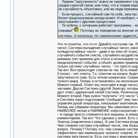
Термин "запутанность" вовсе не эквивалент слу
сродни скрытой связи, или тому, что в теории ве
ли случайность объективно, или же люди принима
Если процесс, случайный сам по себе, запутан 
более предсказуемым иногда может. И наоборот, 
запутывания с другими процессами.
Те кубиты, с которыми работает программа, - ма
планами"
. Поэтому их поведение во многом 
системы. А поскольку тот гамильтониан задается
Что-то понятно, что-то нт. Давайте поступим так
чисел. Система выпадения случайных чисел, како
псевдослучайных чисел – даже и не знал об этом)
случайного события (числа, случайного воздейств
режимах (нет времени для этого) и испытываем та
предсказуемое) событие, а объект должен правильн
только систему случайных чисел, - тот просто шар
Так вот. Все происходит совсем не так. Есть неки
0 (ноль) – нет ответа. Т.е. ответом на вопрос буде
запутанности тоже. Есть четкая конкретика. Скажем
тонкого мира. Теперь я остановлюсь на нескольки
Момент первый. Ответ мы получаем в виде чисел, 
числами. Другая Система (другой Эгрегор), котор
даст ответ, адекватный своей Системе. Руническая
Момент второй. Нам нужно “получить” это число “2
и Система через подсознание “сообщает” ему числ
управляя рукой оператора, показывает маятником ч
Теперь мы убираем оператора. Мы заменяем его н
НАИБОЛЕЕ легкая и НАИМЕНЕЕ энергозатратная пр
– в городе просто сломаются все машины, в номере
комментариев. Так вот. Что сделано у меня. Есть
Эгрегор (подключена к нему). И уже Система возд
Чем сложнее система случайных числе, тем боль
вопрос. Почему? Потому что, чем сложнее система
эффективно при наименьших затратах энергии. И ч
система запутанности. Есть система с максималь