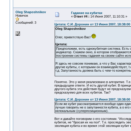
Oleg Shaposhnikov
Гадание на кубитах
Новичок
«
Ответ #4 :
14 Июня 2007, 11:10:31 »
Сообщений: 3
Цитата: С.И. Доронин от 13 Июня 2007, 18:38:00
Oleg Shaposhnikov
Олег, приветствую Вас!
Цитата:
Предположим, есть однокубитная система. Есть од
индикатор. Скажем окно, в котором отображаются
построении системы гадания на своем сайте исп
Я здесь не совсем понимаю, а что у Вас характер
другие кубиты, с которыми он взаимодействует, т.
т.д. Запутанность должна быть с чем-то конкретн
Понятно. Это у меня реализовано в алгоритме. Т.е
предыдущем ответе. И есть другой кубит. В принци
другого кубита эти действия будут не предсказуем
предсказуемо для всех кубитов. Так?
Цитата: С.И. Доронин от 13 Июня 2007, 18:38:00
Если же кубит рассматривается вообще один единс
лучше говорить не о запутанности кубита, а о е
нелокальным (суперпозиционным).
Вот и давайте поговорим о его состоянии. “Иссле
кубитов, не "бросая их на пол". Т.е. проследить э
эволюция кубита и во время этой эволюции кубит 