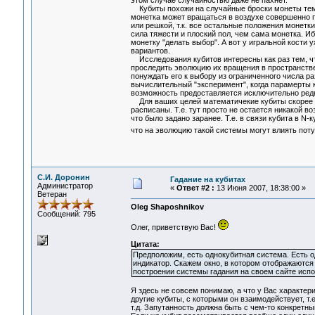
этом случае случайностью даже не пахнет.
Кубиты похожи на случайные броски монеты тем, 
монетка может вращаться в воздухе совершенно пр
или решкой, т.к. все остальные положения монетк
сила тяжести и плоский пол, чем сама монетка. 
монетку "делать выбор". А вот у игральной кости у
вариантов.
Исследования кубитов интересны как раз тем, что
проследить эволюцию их вращения в пространстве,
понуждать его к выбору из ограниченного числа 
вычислительный "эксперимент", когда парамерты к
возможность предоставляется исключительно ред
Для ваших целей математичекие кубиты скорее вс
расписаны. Т.е. тут просто не остается никакой в
что было задано заранее. Т.е. в связи кубита в N
что на эволюцию такой системы могут влиять пот
С.И. Доронин
Гадание на кубитах
Администратор
«
Ответ #2 :
13 Июня 2007, 18:38:00 »
Ветеран
Oleg Shaposhnikov
Сообщений: 795
Олег, приветствую Вас!
Цитата:
Предположим, есть однокубитная система. Есть од
индикатор. Скажем окно, в котором отображаются 
построении системы гадания на своем сайте исп
Я здесь не совсем понимаю, а что у Вас характери
другие кубиты, с которыми он взаимодействует, т.е
т.д. Запутанность должна быть с чем-то конкретны