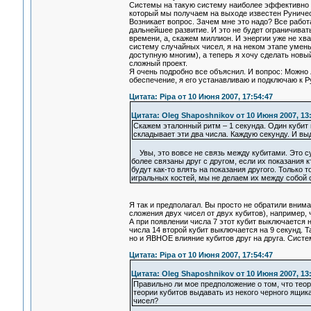
Системы на такую систему наиболее эффективно и 
который мы получаем на выходе известен Руничес
Возникает вопрос. Зачем мне это надо? Все работа
дальнейшее развитие. И это не будет ограничивать
времени, а, скажем миллион. И энергии уже не хва
систему случайных чисел, я на неком этапе умень
доступную многим), а теперь я хочу сделать новы
сложный проект.
Я очень подробно все объяснил. И вопрос: Можно л
обеспечение, я его устанавливаю и подключаю к Р
Цитата: Pipa от 10 Июня 2007, 17:54:47
Цитата: Oleg Shaposhnikov от 10 Июня 2007, 13
Скажем эталонный ритм – 1 секунда. Один кубит 
складывает эти два числа. Каждую секунду. И в
Увы, это вовсе не связь между кубитами. Это су
более связаны друг с другом, если их показания к
будут как-то влять на показания другого. Только
игральных костей, мы не делаем их между собой
Я так и предполагал. Вы просто не обратили вним
сложения двух чисел от двух кубитов), например, 
А при появлении числа 7 этот кубит выключается н
числа 14 второй кубит выключается на 9 секунд.
но и ЯВНОЕ влияние кубитов друг на друга. Систе
Цитата: Pipa от 10 Июня 2007, 17:54:47
Цитата: Oleg Shaposhnikov от 10 Июня 2007, 13
Правильно ли мое предположение о том, что теор
теории кубитов выдавать из некого черного ящик
чисел?