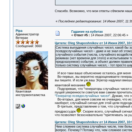
Спасибо. Возможно, что мои ответы сблизили наш
«
Последнее редактирование: 14 Июня 2007, 11:3
Pipa
Гадание на кубитах
Администратор
«
Ответ #5 :
14 Июня 2007, 22:06:45 »
Ветеран
Цитата: Oleg Shaposhnikov от 14 Июня 2007, 10:
Сообщений: 3660
Система выпадения случайных чисел, какой бы за
псевдослучайных чисел – даже и не знал об этом)
случайного события (числа, случайного воздейств
режимах (нет времени для этого) и испытываем т
предсказуемое) событие, а объект должен правиль
только систему случайных чисел, - тот просто ша
И все-таки ваше объяснение осталось для меня 
Во-первых, вы вероятно недооцениваете генераци
вы пишите. И если уж ваш Эгрегор надумал вмешат
квантовой механике
.
Подозреваю, что "генераторы случайных чисел с
Квантовая
пущей уверенности советую вам самим прочитать
инструменталистка
"Генератор псевдослучайных чисел"
. Думаю, что 
Во-вторых, для меня совсем не очевидно, что исп
наоборот, случайный сигнал для этой цели подходи
В-третьих, представление о том, что случайный 
предрассудок
. Скорее всего, случайный сигна
что позволяет безосновательно "притягивать за у
Цитата: Oleg Shaposhnikov от 14 Июня 2007, 10:
Чем сложнее система случайных числе, тем бол
вопрос. Почему? Потому что, чем сложнее система