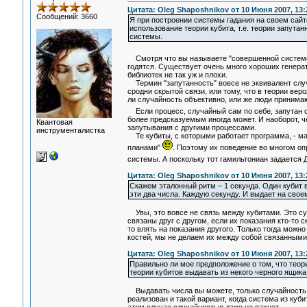
Цитата: Oleg Shaposhnikov от 10 Июня 2007, 13:
Сообщений: 3660
Я при построении системы гадания на своем сайт
использование теории кубита, т.е. теории запутан
системы.
Смотря что вы называете "совершенной систем
годятся. Существует очень много хороших генера
библиотек не так уж и плохи.
Термин "запутанность" вовсе не эквивалент случ
сродни скрытой связи, или тому, что в теории ве
ли случайность объективно, или же люди принимаю
Если процесс, случайный сам по себе, запутан с
более предсказуемым иногда может. И наоборот, 
Квантовая
запутывания с другими процессами.
инструменталистка
Те кубиты, с которыми работает программа, - мат
планами"
. Поэтому их поведение во многом о
системы. А поскольку тот гамильтониан задается 
Цитата: Oleg Shaposhnikov от 10 Июня 2007, 13:
Скажем эталонный ритм – 1 секунда. Один кубит в
эти два числа. Каждую секунду. И выдает на св
Увы, это вовсе не связь между кубитами. Это сум
связаны друг с другом, если их показания кто-то 
то влять на показания другого. Только тогда можн
костей, мы не делаем их между собой связанными
Цитата: Oleg Shaposhnikov от 10 Июня 2007, 13:
Правильно ли мое предположение о том, что теори
теории кубитов выдавать из некого черного ящик
Выдавать числа вы можете, только случайность в
реализован и такой вариант, когда система из куби