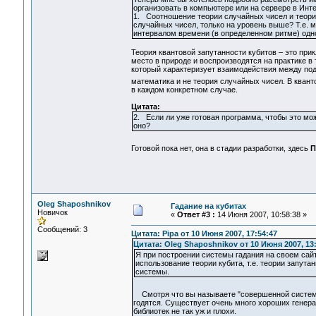
организовать в компьютере или на сервере в Инт
1. Соотношение теории случайных чисел и теории
случайных чисел, только на уровень выше? Т.е. 
интервалом времени (в определенном ритме) одно 
Теория квантовой запутанности кубитов – это при
место в природе и воспроизводятся на практике в
который характеризует взаимодействия между под
математика и не теория случайных чисел. В квант
в каждом конкретном случае.
Цитата:
2. Если ли уже готовая программа, чтобы это м
оно?
Готовой пока нет, она в стадии разработки, здесь
П
Oleg Shaposhnikov
Гадание на кубитах
Новичок
«
Ответ #3 :
14 Июня 2007, 10:58:38 »
Сообщений: 3
Цитата: Pipa от 10 Июня 2007, 17:54:47
Цитата: Oleg Shaposhnikov от 10 Июня 2007, 13
Я при построении системы гадания на своем сайт
использование теории кубита, т.е. теории запута
системы.
Смотря что вы называете "совершенной систе
годятся. Существует очень много хороших генер
библиотек не так уж и плохи.