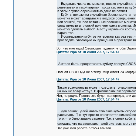
Выдавать числа вы можете, только случайность 
реализован и такой вариант, когда система из куб
в этом случае случайностью даже не пахнет.
Кубиты похожи на случайные броски монеты тем,
монетка может вращаться в воздухе совершенно п
или решкой, т.к. все остальные положения монетк
сила тяжести и плоский пол, чем сама монетка. 
монетку "делать выбор". А вот у игральной кости 
вариантов.
Исследования кубитов интересны как раз тем, чт
проследить эволюцию их вращения в пространстве
Вот что мне надо! Эволюция падания, чтобы Эгрего
Цитата: Pipa от 10 Июня 2007, 17:54:47
А стало быть, предоставить кубиту полную СВОБО
Полная СВОБОДА не в тему. Мир имеет 24 координ
Цитата: Pipa от 10 Июня 2007, 17:54:47
Такую возможность может позволить только комп
на них не воздействуя. В физических эксперимен
Нет, не редко. Просто это будет на порядок, или д
Цитата: Pipa от 10 Июня 2007, 17:54:47
Для ваших целей математичекие кубиты скорее в
расписаны. Т.е. тут просто не остается никакой 
того, что было задано заранее. Т.е. в связи куби
ожидать, что на эволюцию такой системы могут 
Это уже моя работа. Чтобы влияли….