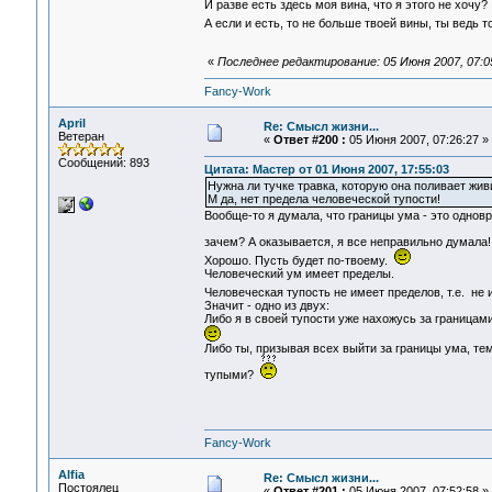
И разве есть здесь моя вина, что я этого не хочу?
А если и есть, то не больше твоей вины, ты ведь 
«
Последнее редактирование: 05 Июня 2007, 07:05
Fancy-Work
April
Re: Смысл жизни...
Ветеран
«
Ответ #200 :
05 Июня 2007, 07:26:27 »
Сообщений: 893
Цитата: Мастер от 01 Июня 2007, 17:55:03
Нужна ли тучке травка, которую она поливает жив
М да, нет предела человеческой тупости!
Вообще-то я думала, что границы ума - это однов
зачем? А оказывается, я все неправильно думала
Хорошо. Пусть будет по-твоему.
Человеческий ум имеет пределы.
Человеческая тупость не имеет пределов, т.е. не
Значит - одно из двух:
Либо я в своей тупости уже нахожусь за границам
Либо ты, призывая всех выйти за границы ума, т
тупыми?
Fancy-Work
Alfia
Re: Смысл жизни...
Постоялец
«
Ответ #201 :
05 Июня 2007, 07:52:58 »