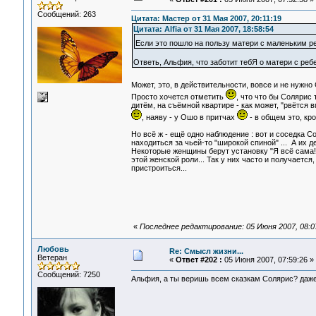
Сообщений: 263
Цитата: Мастер от 31 Мая 2007, 20:11:19
Цитата: Alfia от 31 Мая 2007, 18:58:54
Если это пошло на пользу матери с маленьким 
Ответь, Альфия, что заботит тебЯ о матери с реб
Может, это, в действительности, вовсе и не нужно
Просто хочется отметить
, что что бы Солярис 
дитём, на съёмной квартире - как может, "рвётся в
, наяву - у Ошо в притчах
- в общем это, кр
Но всё ж - ещё одно наблюдение : вот и соседка С
находиться за чьей-то "широкой спиной" ... А их 
Некоторые женщины берут установку "Я всё сама!"
этой женской роли... Так у них часто и получаетс
пристроиться...
«
Последнее редактирование: 05 Июня 2007, 08:07:
Любовь
Re: Смысл жизни...
Ветеран
«
Ответ #202 :
05 Июня 2007, 07:59:26 »
Сообщений: 7250
Альфия, а ты веришь всем сказкам Солярис? даже