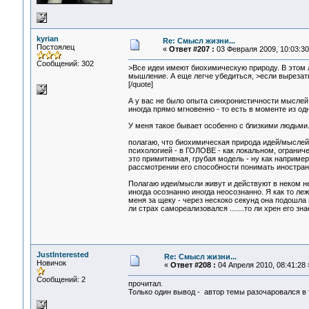
kyrian
Re: Смысл жизни...
Постоялец
«
Ответ #207 :
03 Февраля 2009, 10:03:30
Сообщений: 302
>Все идеи имеют биохимическую природу. В этом 
мышление. А еще легче убедиться, >если вырезат
[/quote]
А у вас не было опыта синхронистичности мыслей
иногда прямо мгновенно - то есть в моменте из од
У меня такое бывает особенно с близкими людьми.
полагаю, что биохимическая природа идей/мыслей 
психологией - в ГОЛОВЕ - как локальном, огранич
это примитивная, грубая модель - ну как наприме
рассмотрении его способности понимать иностран
Полагаю идеи/мысли живут и действуют в неком не
иногда осознанно иногда неосознанно. Я как то ле
меня за щеку - через нескоко секунд она подошла 
ли страх самореализовался .......то ли хрен его знает
JustInterested
Re: Смысл жизни...
Новичок
«
Ответ #208 :
04 Апреля 2010, 08:41:28 
Сообщений: 2
прочитал.
Только один вывод - автор темы разочаровался в 