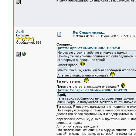
У меня напрашиваются аналогия : так Солярис не
April
Re: Смысл жизни...
Ветеран
«
Ответ #199 :
05 Июня 2007, 06:53:03 »
Сообщений: 893
Солярис.
Цитата: April от 04 Июня 2007, 15:36:58
Не сумею угодить тебе, не впишусь в рамки..
Почему ты не хочешь общаться с собеседником, 
И в первую очередь - от твоей.
Имеет право.
Или ты хочешь, чтобы он был
свободен от свое
А ты не слишком много хочешь?
Ты не ответила.
Потому что ответы слишком очевидны?
Цитата: Солярис от 04 Июня 2007, 16:49:19
April,
ты в своих сообщениях не раз советуешь другим
очень хорошо получается. Может быть ты плохо с
Ты права. Я советую налаживать отношения с ок
Но в первую очередь с теми, в чьей обусловленн
делает его более гармоничным и содержатеьным, 
обусловленности СИДа очень приятно и очень по
виновата я одна.
А что по-твоему выходит?
Что "налаживать отношения с окружающими" - это 
самой-то жить противно, из которой ты сама пыт