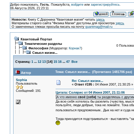
Добро пожаловать,
Гость
. Пожалуйста,
войдите
или
зарегистрируйтесь
.
06 Августа 2026, 21:23:11
Новости:
Книгу С.Доронина "Квантовая магия" читать
здесь
Материалы старого сайта "Физика Магии" доступны для просмотра
здесь
О замеченных глюках просьба писать на почту
quantmag@mail.ru
Квантовый Портал
Тематические разделы
0 Пользоват
Философия
(Модератор:
Корнак7
)
Смысл жизни...
Страниц:
1
...
12
13
[
14
]
15
16
...
47
Все
Тема: Смысл жизни... (Прочитано 1481706 раз)
Автор
Sophia
Re: Смысл жизни...
Пользователь
«
Ответ #195 :
04 Июня 2007, 21:30:25 »
Сообщений: 191
Цитата: Солярис от 04 Июня 2007, 21:11:06
А что именно
своё (себя)
ты разделяешь с други
Да всю себя хотелось бы разелить (чувства, мысли
пользуйте, люди добрые, тока не ломайте. Тока об
пользоваться предложенным.. Дык на нет и суда 
Тогда приходится подстраиваться - выставлять "за