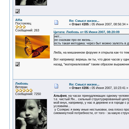
Alfia
Re: Смысл жизни...
Постоялец
«
Ответ #205 :
05 Июня 2007, 08:56:34 »
Сообщений: 263
Цитата: Любовь от 05 Июня 2007, 08:20:09
нет...
ее сказкам про ее жизнь...
есть такая методика: через быт можно залезть в д
Люба, на мишанином форуме я открыла как-то тему
Вот например: веришь ли ты, что двое часов у одн
назад, "материализовав" таким образом выражени
Любовь
Re: Смысл жизни...
Ветеран
«
Ответ #206 :
05 Июня 2007, 10:23:41 »
Сообщений: 7250
Альфия
, на часах принадлежащих одному челове
т.е. чистый Ян... сильный структурированный центр
мой внук, например, у нас в деревне и в городе 
условиям...
у Солярис я вижу иные нестыковки, она плохо про
сиюминутной потребности, от того - за какую стру