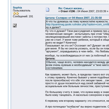
Sophia
Re: Смысл жизни...
Пользователь
«
Ответ #196 :
04 Июня 2007, 23:03:39 »
Сообщений: 191
Цитата: Солярис от 04 Июня 2007, 21:35:58
А что ты думаешь на тему нужности/не нужности, 
http://quantmag.ppole.ru/index.php?option=com_s
ну и далее?
Ну что я думаю? Твои рассуждения и пример про д
человеческая эмоция - испытывать при этом "обиду
эволюционировший инстинкт заботы о потомстве. Б
уже не стоит. У меня тоже ребенок, который в обще
долго не видит? Конечно!
Показывает ли это он? Осознает ли? Думает ли об
для меня. Я бы не смогла уезжать, если бы он пла
"аргумент", оправдываясь в чем-либо.. Но Любовь
вообще, ты освобождаешься от них (а побочный 
Цитата:
Обычно, чаще всего, человек находится между дв
всем очень нужным и необходимым" и "мне никто 
состояниями.
Как правило, может быть, в пределах такого вот от
к этому правилу. Конечно бывают у меня подобные
после проколбаски) что обе эти эмоции такие... с
просто от души посмеяться над своей забавной чел
асоциальным или больным личностям, преступника
По большому счету я знаю, что нужна миру и знаю 
было кому танцевать. А насколько синхронно и кра
К первому или второму варианту это относится, н
А про потенциал "колбасни" вы верно подметили. 