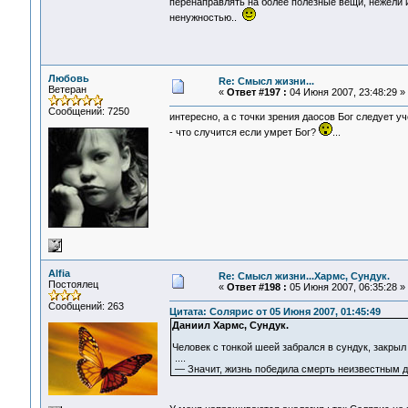
перенаправлять на более полезные вещи, нежели 
ненужностью..
Любовь
Re: Смысл жизни...
Ветеран
«
Ответ #197 :
04 Июня 2007, 23:48:29 »
Сообщений: 7250
интересно, а с точки зрения даосов Бог следует у
- что случится если умрет Бог?
...
Alfia
Re: Смысл жизни...Хармс, Сундук.
Постоялец
«
Ответ #198 :
05 Июня 2007, 06:35:28 »
Сообщений: 263
Цитата: Солярис от 05 Июня 2007, 01:45:49
Даниил Хармс, Сундук.
Человек с тонкой шеей забрался в сундук, закрыл
....
— Значит, жизнь победила смерть неизвестным д