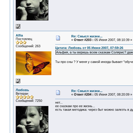
Alfia
Re: Смысл жизни...
Постоялец
«
Ответ #203 :
05 Июня 2007, 08:10:39 »
Сообщений: 263
Цитата: Любовь от 05 Июня 2007, 07:59:26
Альфия, а ты веришь всем сказкам Солярис? даж
Ты про сны ? У меня у самой иногда бывает "обуч
Любовь
Re: Смысл жизни...
Ветеран
«
Ответ #204 :
05 Июня 2007, 08:20:09 »
Сообщений: 7250
нет...
ее сказкам про ее жизнь...
есть такая методика: через быт можно залезть в ду