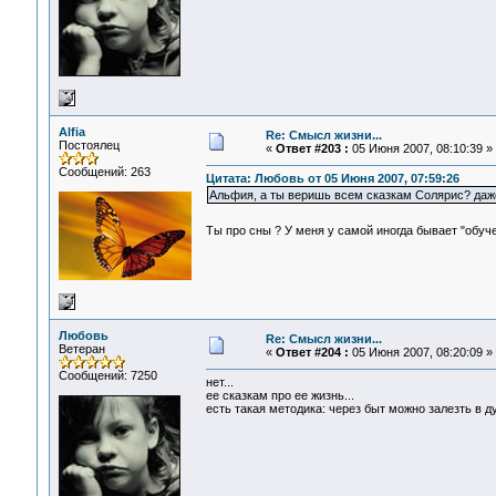
Alfia
Re: Смысл жизни...
Постоялец
«
Ответ #203 :
05 Июня 2007, 08:10:39 »
Сообщений: 263
Цитата: Любовь от 05 Июня 2007, 07:59:26
Альфия, а ты веришь всем сказкам Солярис? даж
Ты про сны ? У меня у самой иногда бывает "обуч
Любовь
Re: Смысл жизни...
Ветеран
«
Ответ #204 :
05 Июня 2007, 08:20:09 »
Сообщений: 7250
нет...
ее сказкам про ее жизнь...
есть такая методика: через быт можно залезть в ду