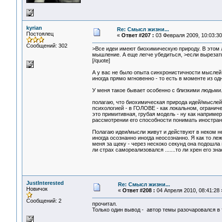
kyrian
Re: Смысл жизни...
Постоялец
«
Ответ #207 :
03 Февраля 2009, 10:03:30
Сообщений: 302
>Все идеи имеют биохимическую природу. В этом 
мышление. А еще легче убедиться, >если вырезат
[/quote]
А у вас не было опыта синхронистичности мыслей
иногда прямо мгновенно - то есть в моменте из од
У меня такое бывает особенно с близкими людьми.
полагаю, что биохимическая природа идей/мыслей 
психологией - в ГОЛОВЕ - как локальном, огранич
это примитивная, грубая модель - ну как наприме
рассмотрении его способности понимать иностран
Полагаю идеи/мысли живут и действуют в неком не
иногда осознанно иногда неосознанно. Я как то ле
меня за щеку - через нескоко секунд она подошла 
ли страх самореализовался .......то ли хрен его знает
JustInterested
Re: Смысл жизни...
Новичок
«
Ответ #208 :
04 Апреля 2010, 08:41:28 
Сообщений: 2
прочитал.
Только один вывод - автор темы разочаровался в 