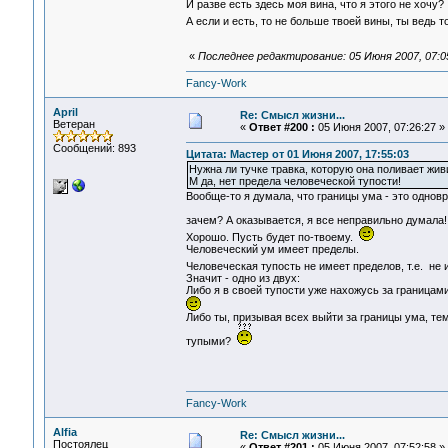
И разве есть здесь моя вина, что я этого не хочу?
А если и есть, то не больше твоей вины, ты ведь 
«
Последнее редактирование: 05 Июня 2007, 07:05
Fancy-Work
April
Re: Смысл жизни...
Ветеран
«
Ответ #200 :
05 Июня 2007, 07:26:27 »
Сообщений: 893
Цитата: Мастер от 01 Июня 2007, 17:55:03
Нужна ли тучке травка, которую она поливает жив
М да, нет предела человеческой тупости!
Вообще-то я думала, что границы ума - это однов
зачем? А оказывается, я все неправильно думала
Хорошо. Пусть будет по-твоему.
Человеческий ум имеет пределы.
Человеческая тупость не имеет пределов, т.е. не
Значит - одно из двух:
Либо я в своей тупости уже нахожусь за границам
Либо ты, призывая всех выйти за границы ума, т
тупыми?
Fancy-Work
Alfia
Re: Смысл жизни...
Постоялец
«
Ответ #201 :
05 Июня 2007, 07:52:58 »