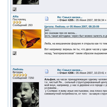
Alfia
Re: Смысл жизни...
Постоялец
«
Ответ #205 :
05 Июня 2007, 08:56:34 »
Сообщений: 263
Цитата: Любовь от 05 Июня 2007, 08:20:09
нет...
ее сказкам про ее жизнь...
есть такая методика: через быт можно залезть в д
Люба, на мишанином форуме я открыла как-то тему
Вот например: веришь ли ты, что двое часов у одн
назад, "материализовав" таким образом выражени
Любовь
Re: Смысл жизни...
Ветеран
«
Ответ #206 :
05 Июня 2007, 10:23:41 »
Сообщений: 7250
Альфия
, на часах принадлежащих одному челове
т.е. чистый Ян... сильный структурированный центр
мой внук, например, у нас в деревне и в городе 
условиям...
у Солярис я вижу иные нестыковки, она плохо про
сиюминутной потребности, от того - за какую стру