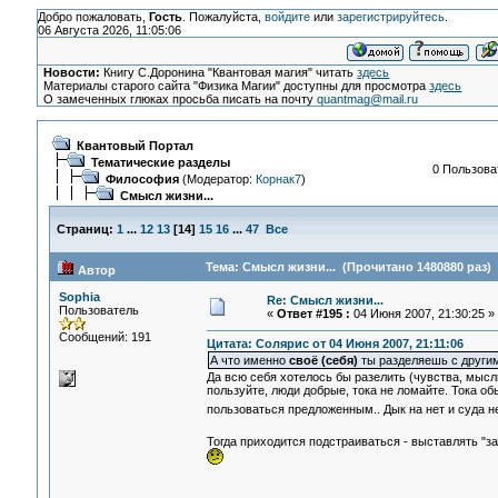
Добро пожаловать,
Гость
. Пожалуйста,
войдите
или
зарегистрируйтесь
.
06 Августа 2026, 11:05:06
Новости:
Книгу С.Доронина "Квантовая магия" читать
здесь
Материалы старого сайта "Физика Магии" доступны для просмотра
здесь
О замеченных глюках просьба писать на почту
quantmag@mail.ru
Квантовый Портал
Тематические разделы
0 Пользоват
Философия
(Модератор:
Корнак7
)
Смысл жизни...
Страниц:
1
...
12
13
[
14
]
15
16
...
47
Все
Тема: Смысл жизни... (Прочитано 1480880 раз)
Автор
Sophia
Re: Смысл жизни...
Пользователь
«
Ответ #195 :
04 Июня 2007, 21:30:25 »
Сообщений: 191
Цитата: Солярис от 04 Июня 2007, 21:11:06
А что именно
своё (себя)
ты разделяешь с други
Да всю себя хотелось бы разелить (чувства, мысли
пользуйте, люди добрые, тока не ломайте. Тока об
пользоваться предложенным.. Дык на нет и суда 
Тогда приходится подстраиваться - выставлять "за