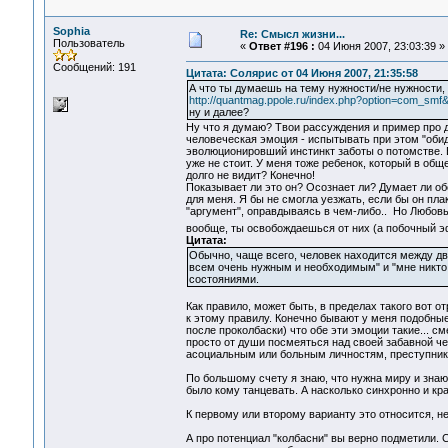
Sophia
Re: Смысл жизни...
Пользователь
«
Ответ #196 :
04 Июня 2007, 23:03:39 »
Сообщений: 191
Цитата: Солярис от 04 Июня 2007, 21:35:58
А что ты думаешь на тему нужности/не нужности, 
http://quantmag.ppole.ru/index.php?option=com_s
ну и далее?
Ну что я думаю? Твои рассуждения и пример про д
человеческая эмоция - испытывать при этом "обиду
эволюционировший инстинкт заботы о потомстве. Б
уже не стоит. У меня тоже ребенок, который в обще
долго не видит? Конечно!
Показывает ли это он? Осознает ли? Думает ли об
для меня. Я бы не смогла уезжать, если бы он пла
"аргумент", оправдываясь в чем-либо.. Но Любовь
вообще, ты освобождаешься от них (а побочный 
Цитата:
Обычно, чаще всего, человек находится между дв
всем очень нужным и необходимым" и "мне никто 
состояниями.
Как правило, может быть, в пределах такого вот от
к этому правилу. Конечно бывают у меня подобные
после проколбаски) что обе эти эмоции такие... с
просто от души посмеяться над своей забавной чел
асоциальным или больным личностям, преступника
По большому счету я знаю, что нужна миру и знаю 
было кому танцевать. А насколько синхронно и кра
К первому или второму варианту это относится, н
А про потенциал "колбасни" вы верно подметили. 