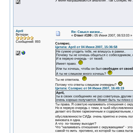
У меня напрашиваются аналогия : так Солярис не
April
Re: Смысл жизни...
Ветеран
«
Ответ #199 :
05 Июня 2007, 06:53:03 »
Сообщений: 893
Солярис.
Цитата: April от 04 Июня 2007, 15:36:58
Не сумею угодить тебе, не впишусь в рамки..
Почему ты не хочешь общаться с собеседником, 
И в первую очередь - от твоей.
Имеет право.
Или ты хочешь, чтобы он был
свободен от свое
А ты не слишком много хочешь?
Ты не ответила.
Потому что ответы слишком очевидны?
Цитата: Солярис от 04 Июня 2007, 16:49:19
April,
ты в своих сообщениях не раз советуешь другим
очень хорошо получается. Может быть ты плохо с
Ты права. Я советую налаживать отношения с ок
Но в первую очередь с теми, в чьей обусловленн
делает его более гармоничным и содержатеьным, 
обусловленности СИДа очень приятно и очень по
виновата я одна.
А что по-твоему выходит?
Что "налаживать отношения с окружающими" - это 
самой-то жить противно, из которой ты сама пыт