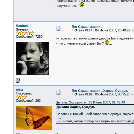
перенаправлять на более полезные вещи, нежели 
ненужностью..
Любовь
Re: Смысл жизни...
Ветеран
«
Ответ #197 :
04 Июня 2007, 23:48:29 »
Сообщений: 7250
интересно, а с точки зрения даосов Бог следует у
- что случится если умрет Бог?
...
Alfia
Re: Смысл жизни...Хармс, Сундук.
Постоялец
«
Ответ #198 :
05 Июня 2007, 06:35:28 »
Сообщений: 263
Цитата: Солярис от 05 Июня 2007, 01:45:49
Даниил Хармс, Сундук.
Человек с тонкой шеей забрался в сундук, закрыл
....
— Значит, жизнь победила смерть неизвестным д