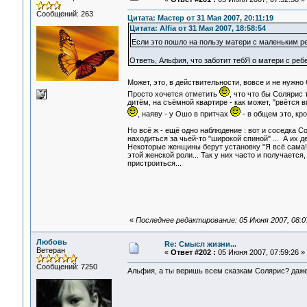
Сообщений: 263
Цитата: Мастер от 31 Мая 2007, 20:11:19
Цитата: Alfia от 31 Мая 2007, 18:58:54
Если это пошло на пользу матери с маленьким 
Ответь, Альфия, что заботит тебЯ о матери с реб
Может, это, в действительности, вовсе и не нужно
Просто хочется отметить
, что что бы Солярис 
дитём, на съёмной квартире - как может, "рвётся в
, наяву - у Ошо в притчах
- в общем это, кр
Но всё ж - ещё одно наблюдение : вот и соседка С
находиться за чьей-то "широкой спиной" ... А их 
Некоторые женщины берут установку "Я всё сама!"
этой женской роли... Так у них часто и получаетс
пристроиться...
«
Последнее редактирование: 05 Июня 2007, 08:07:
Любовь
Re: Смысл жизни...
Ветеран
«
Ответ #202 :
05 Июня 2007, 07:59:26 »
Сообщений: 7250
Альфия, а ты веришь всем сказкам Солярис? даже