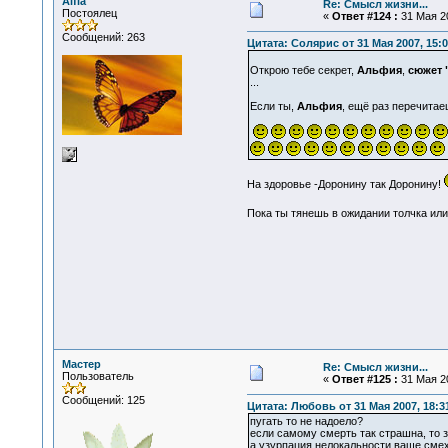
Alfia
Re: Смысл жизни...
Постоялец
«
Ответ #124 :
31 Мая 20
Сообщений: 263
Цитата: Солярис от 31 Мая 2007, 15:0
Открою тебе секрет,
Альфия
,
сюжет 
...
Если ты,
Альфия
, ещё раз перечитае
На здоровье -Доронину так Доронину!
Пока ты тянешь в ожидании толчка или
Мастер
Re: Смысл жизни...
Пользователь
«
Ответ #125 :
31 Мая 20
Сообщений: 125
Цитата: Любовь от 31 Мая 2007, 18:3
пугать то не надоело?
если самому смерть так страшна, то за
а узурпация нелокальности ваще смех