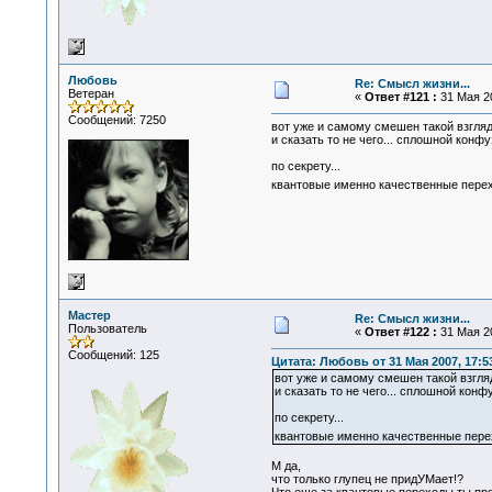
Любовь
Re: Смысл жизни...
Ветеран
«
Ответ #121 :
31 Мая 20
Сообщений: 7250
вот уже и самому смешен такой взгляд 
и сказать то не чего... сплошной конфуз
по секрету...
квантовые именно качественные перех
Мастер
Re: Смысл жизни...
Пользователь
«
Ответ #122 :
31 Мая 20
Сообщений: 125
Цитата: Любовь от 31 Мая 2007, 17:5
вот уже и самому смешен такой взгляд
и сказать то не чего... сплошной конфу
по секрету...
квантовые именно качественные перех
М да,
что только глупец не придУМает!?