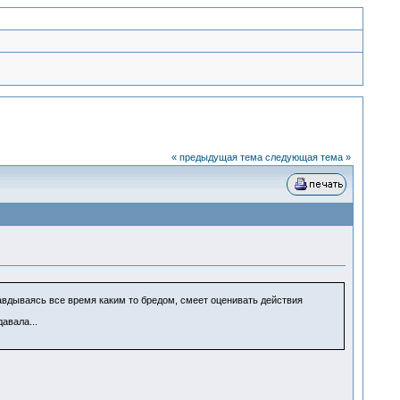
« предыдущая тема
следующая тема »
равдываясь все время каким то бредом, смеет оценивать действия
авала...