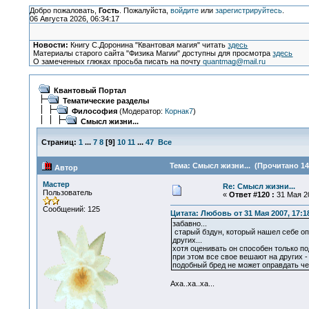
Добро пожаловать,
Гость
. Пожалуйста,
войдите
или
зарегистрируйтесь
.
06 Августа 2026, 06:34:17
Новости:
Книгу С.Доронина "Квантовая магия" читать
здесь
Материалы старого сайта "Физика Магии" доступны для просмотра
здесь
О замеченных глюках просьба писать на почту
quantmag@mail.ru
Квантовый Портал
Тематические разделы
Философия
(Модератор:
Корнак7
)
Смысл жизни...
Страниц:
1
...
7
8
[
9
]
10
11
...
47
Все
Тема: Смысл жизни... (Прочитано 14
Автор
Мастер
Re: Смысл жизни...
Пользователь
«
Ответ #120 :
31 Мая 20
Сообщений: 125
Цитата: Любовь от 31 Мая 2007, 17:1
забавно...
старый бздун, который нашел себе опр
других...
хотя оценивать он способен только по
при этом все свое вешают на других - 
подобный бред не может оправдать чел
Аха..ха..ха...