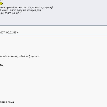
чет другой, но тот же, в сущности, глупец?
 иметь свою дозу на каждый день.
 он этого хочет!?
007, 00:01:56 »
, обществом, тобой же) дается.
му,
вится сама.