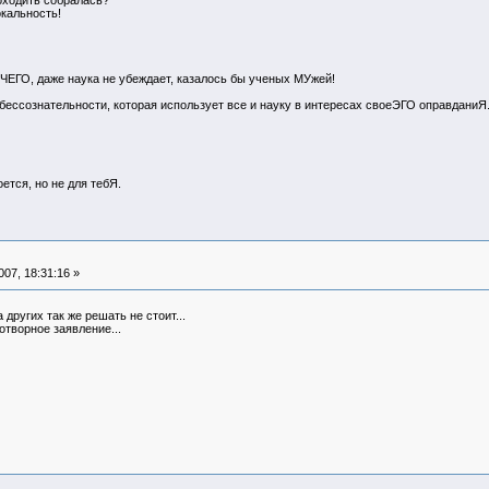
оходить собралась?
кальность!
ИЧЕГО, даже наука не убеждает, казалось бы ученых МУжей!
в бессознательности, которая использует все и науку в интересах своеЭГО оправданиЯ
ется, но не для тебЯ.
07, 18:31:16 »
других так же решать не стоит...
творное заявление...