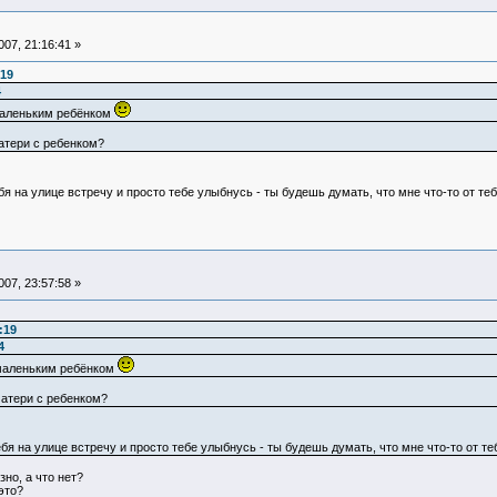
07, 21:16:41 »
:19
4
маленьким ребёнком
атери с ребенком?
я на улице встречу и просто тебе улыбнусь - ты будешь думать, что мне что-то от те
07, 23:57:58 »
:19
4
 маленьким ребёнком
матери с ребенком?
бя на улице встречу и просто тебе улыбнусь - ты будешь думать, что мне что-то от те
зно, а что нет?
это?