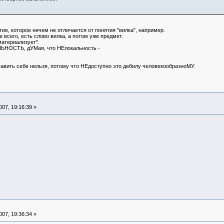
тие, которое ничем не отличается от понятия "вилка", например.
е всего, есть слово вилка, а потом уже предмет.
материализует".
ЬНОСТЬ, дУМая, что НЕлокальность -
ставить себе нельзя, потому что НЕдоступно это дебилу человекообразноМУ.
07, 19:16:39 »
07, 19:36:34 »