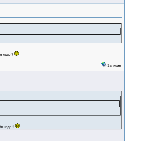
бя надо ?
Записан
бя надо ?