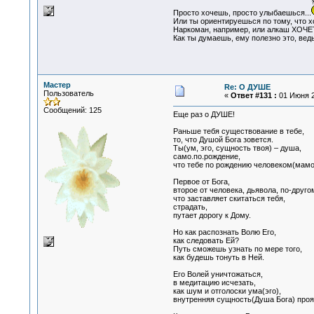
Просто хочешь, просто улыбаешься...
Или ты ориентируешься по тому, что хо
Наркоман, например, или алкаш ХОЧЕТ
Как ты думаешь, ему полезно это, ведь
Мастер
Re: О ДУШЕ
Пользователь
«
Ответ #131 :
01 Июня 2
Сообщений: 125
Еще раз о ДУШЕ!
Раньше тебя существование в тебе,
то, что Душой Бога зовется.
Ты(ум, эго, сущность твоя) – душа,
само.по.рождение,
что тебе по рождению человеком(мамой
Первое от Бога,
второе от человека, дьявола, по-друго
что заставляет скитаться тебя,
страдать,
путает дорогу к Дому.
Но как распознать Волю Его,
как следовать Ей?
Путь сможешь узнать по мере того,
как будешь тонуть в Ней.
Его Волей уничтожаться,
в медитацию исчезать,
как шум и отголоски ума(эго),
внутренняя сущность(Душа Бога) проя