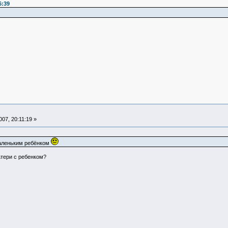
6:39
07, 20:11:19 »
маленьким ребёнком
атери с ребенком?