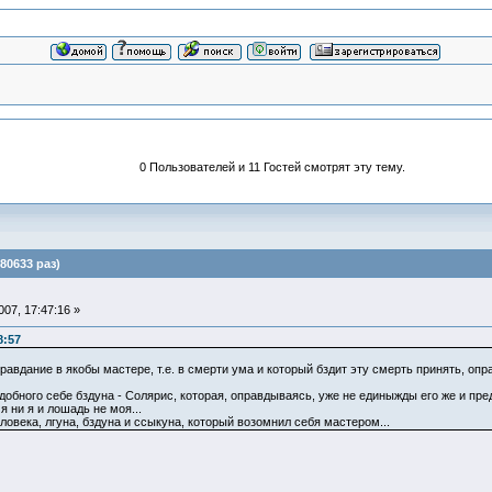
0 Пользователей и 11 Гостей смотрят эту тему.
80633 раз)
07, 17:47:16 »
8:57
авдание в якобы мастере, т.е. в смерти ума и который бздит эту смерть принять, оп
добного себе бздуна - Солярис, которая, оправдываясь, уже не единыжды его же и пред
я ни я и лошадь не моя...
овека, лгуна, бздуна и ссыкуна, который возомнил себя мастером...