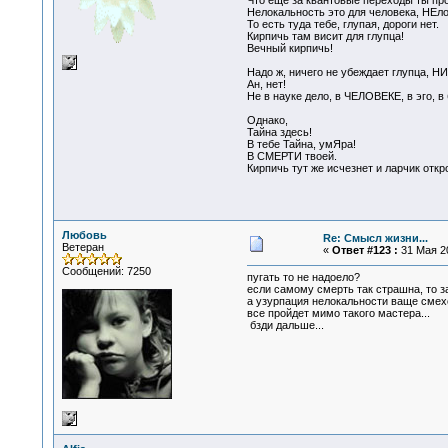
Что еще за квантовые переходы ты пр
Нелокальность это для человека, НЕло
То есть туда тебе, глупая, дороги нет.
Кирпичь там висит для глупца!
Вечный кирпичь!
Надо ж, ничего не убеждает глупца, Н
Ан, нет!
Не в науке дело, в ЧЕЛОВЕКЕ, в эго, 
Однако,
Тайна здесь!
В тебе Тайна, умЯра!
В СМЕРТИ твоей.
Кирпичь тут же исчезнет и ларчик откро
Любовь
Re: Смысл жизни...
Ветеран
«
Ответ #123 :
31 Мая 20
Сообщений: 7250
пугать то не надоело?
если самому смерть так страшна, то за 
а узурпация нелокальности ваще смехо
все пройдет мимо такого мастера...
бзди дальше...