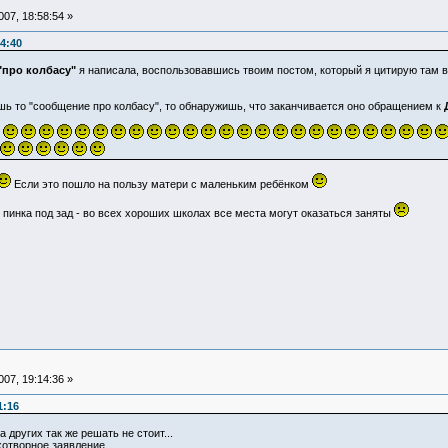
07, 18:58:54 »
4:40
"про колбасу"
я написала, воспользовавшись твоим постом, который я цитирую там в
шь то "сообщение про колбасу", то обнаружишь, что заканчивается оно обращением к
Если это пошло на пользу матери с маленьким ребёнком
 пинка под зад - во всех хороших школах все места могут оказаться заняты
07, 19:14:36 »
1:16
 других так же решать не стоит...
отворное заявление...