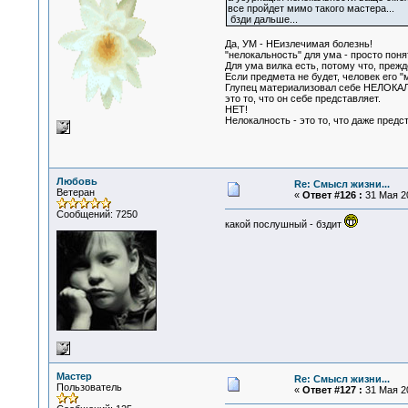
все пройдет мимо такого мастера...
бзди дальше...
Да, УМ - НЕизлечимая болезнь!
"нелокальность" для ума - просто поня
Для ума вилка есть, потому что, прежд
Если предмета не будет, человек его "
Глупец материализовал себе НЕЛОКАЛ
это то, что он себе представляет.
НЕТ!
Нелокалность - это то, что даже пред
Любовь
Re: Смысл жизни...
Ветеран
«
Ответ #126 :
31 Мая 20
Сообщений: 7250
какой послушный - бздит
Мастер
Re: Смысл жизни...
Пользователь
«
Ответ #127 :
31 Мая 20