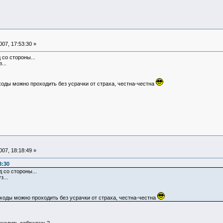
07, 17:53:30 »
со стороны...
...
оды можно проходить без усрачки от страха, честна-честна
07, 18:18:49 »
3:30
 со стороны...
з...
оды можно проходить без усрачки от страха, честна-честна