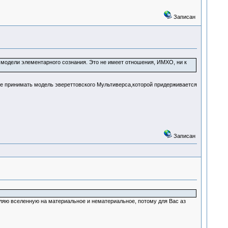
Записан
модели элементарного сознания. Это не имеет отношения, ИМХО, ни к
не принимать модель эвереттовского Мультиверса,которой придерживается
Записан
деляю вселенную на материальное и нематериальное, потому для Вас аз