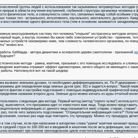
численной группы людей с использованием так называемых интравертных методов (ясн
н прорыв в области изучения внутренней, глубинной структуры организма человека 
просто физическое тело, а совокупность семи тел, связанных между собой особыми ст
ых тонких тел - астрального, интуитивного, каузального, ментального, духовного. Кажд
к и восстановление одного физического тела (чем в основном занимается западноевро
ложную многоуровневую систему тел человека "открыли" экстрасенсы методом интросп
ерный ящик, а внутрь положил бы какое-либо электронное устройство - приемник, тел
ванных устройств неизмеримо ниже, чем сложность человеческого организма, по пово
ить" можно все.
аботы Хаббарда - автора дианетики и основателя церкви саентологии - признанной
де
е будущее?
иэстезическом методе - рамка, маятник, призывая с его помощью исследовать и слож
оведение маятника отражает эффект идеомоторики, ничего общего не имеющего с каким
работы. Натолкнулся вот на такой шедевр:
а вызвано земными духами, то необходимо дифференцировать их. По Р-диаграмме гра
иаграммы для определения вида земных духов (рис. 82) и задается вопрос: "Какой пе
дается фантом и настройка подсознания с помощью индивидуальной графической манд
 определяем название второго духа. Земные духи можно изгнать из ауры отчиткой мол
ользовать следующие два метода. Первый метод (метод "серого чулка") используется
, выясняется, что программа идет от известного вам лица. Тогда можно представить, 
трицательную информацию от данного лица (называется имя) стираю, стираю, стираю".
 раз, после чего запросить подсознание: "Отрицательная информация снята?" Получи
одсознания, сколько раз надо еще повторить эту процедуру. Можно эту процедуру дел
в том случае, если при написании в алгоритме слова "урина" маятник начинает враща
 средней струи по 100-200 мл и вводимой в кишечник после акта дефекации, как это пр
ычно возникает при полном трехнедельном цикле очистительных клизм, предложенных в