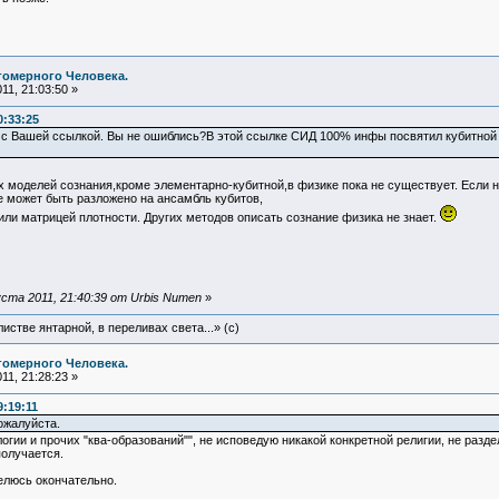
гомерного Человека.
11, 21:03:50 »
0:33:25
 с Вашей ссылкой. Вы не ошиблись?В этой ссылке СИД 100% инфы посвятил кубитной 
х моделей сознания,кроме элементарно-кубитной,в физике пока не существует. Если 
 может быть разложено на ансамбль кубитов,
ли матрицей плотности. Других методов описать сознание физика не знает.
ста 2011, 21:40:39 от Urbis Numen
»
истве янтарной, в переливах света...» (c)
гомерного Человека.
11, 21:28:23 »
9:19:11
ожалуйста.
логии и прочих "ква-образований"", не исповедую никакой конкретной религии, не раз
получается.
делюсь окончательно.