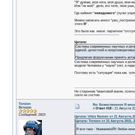
"Я" думаю, моя нога, моя душа, мои мы
Или "не моё" дело, его тело, твои уши
Где кабинет "
неведомого
" (пульт упр
Можно написать много "умо_построений
этого
Я
" .
Это было как некое парзитное "отступо
-------------------------------------
Цитата:
Система современных научных и религ
единой, целостной и непротиворечиво
Предлагаю форумчанам принять активн
Система современных научных и религи
модели Человека у "науки" (нет, а над
Поэтому есть "ситуация" пока как тупик
Не сторонник "квантовой магии, психо
секте не состою.
Torsion
Re: Божественное Я мно
Ветеран
«
Ответ #18 :
21 Августа 20
Сообщений: 2823
Цитата: Urbis Numen от 21 Августа 20
Цитата: Torsion от 21 Августа 2011, 2
Я все-таки - УважаемЫЙ!! Любое мно