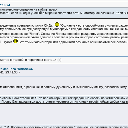
2:19:24
ногомерное сознание на кубиты прак-
ожить, если ни один ученый в мире не знает, что есть многомерное сознание. Если Вы 
пределение сознания из книги СИДа.
"Сознание - есть способность системы раздел
ому принимаем ее существующей в универсуме как данность изначально. Так же как 
словно назовем ее "Логос". Сознание Логоса способно разделять и реализовывать сос
аются ограничением этого единого свойства в рамках векторов состояний разной раз
 - кубит.
Вот этими элементарными единицами сознания описываются все осталь
истве янтарной, в переливах света...» (c)
гомерного Человека.
11, 23:41:30 »
 откровениям, а равно как и вашему духовному и жизненному опыту, позволяющему 
о своим Божественным Я, то все олигархи бы как преданные собаки на четвереньках с
я. Прошу Вас зарядиться достаточным уровнем оптимизма и верой победы добра над з
ю. С.И. Доронин в известной статье провозгласил: "Дальнейшее развитие теории запу