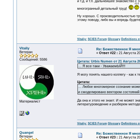
и т.д. и т.п. Дальнейшее знакомство 
многогранный детальный труд!
Ну хорошо. С производительностью труд
этому поводу, либо вы и впредь буде
Vitaliy:
SCIES Forum
Glossary
Definitions o
Vitaliy
Re: Божественное Я мно
Ветеран
«
Ответ #22 :
21 Августа 20
Сообщений: 5586
Цитата: Urbis Numen от 21 Августа 20
… Я все-таки - УважаемЫЙ!!!
Я могу понять нашего коллегу - как к 
Цитата:
… Любое многомерное сознание может
и смоделировано вектором состояний 
Да она и этого не знает. И не может 
Материалист
литературоведение и разберем методом
Vitaliy:
SCIES Forum
Glossary
Definitions o
Quangel
Re: Божественное Я мно
Ветеран
«
Ответ #23 :
21 Августа 20