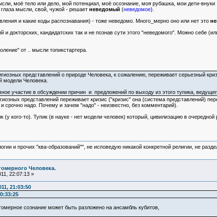
сли, моё тело или дело, мой потенциал, моё осознание, моя рубашка, мои дети-внуки ..
, глаза мысли, свой, чужой - решает
неведомый
(
неведомое
).
авления и какие коды распознавания) - тоже неведомо. Много_мерно оно или нет это
не
 и докторских, кандидатских так и не познав сути этого "неведомого". Можно себе (
ление" от .. мысли топикстартера.
иозных представлений о природе Человека, к сожалению, переживает серьезный кризи
й модели Человека.
ое участие в обсуждении причин и предложений по выходу из этого тупика, ведущего
озных представлений переживает кризис ("кризис" она (система представлений) переж
о и срочно надо. Почему и зачем "надо" - неизвестно, без комментарий).
 (у кого-то). Тупик (в науке - нет модели человек) который, цивилизацию в очередной р
логии и прочих "ква-образований"", не исповедую никакой конкретной религии, не раз
гомерного Человека.
11, 22:07:13 »
11, 21:03:50
0:33:25
гомерное сознание может быть разложено на ансамбль кубитов,