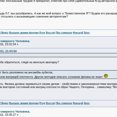
с этим эпохальным трудом я прекратил, отметив про себя удивительный КПД авторской
а Л.Г. мы разобрались. А как же мой вопрос о "Божественном Я"? Будем его раскрыват
те отсылать к вызывающим сомнения авторитетам?
f Magic
Высшие звания форума
Prog
Box.net
Про генерала
Фэн-шуй
Блог
гомерного Человека.
11, 23:31:54 »
11, 21:03:50
тебе обратиться, глядя на женскую аватарку?
 быть разложено на ансамбль кубитов,
или матрицей плотности. Других методов описать сознание физика не знает.
знать. Физика должна заниматься своим делом - свойствами и закономерностями матери
 векторов состояний или матриц плотности образ Чацкого, Печорина... символику "Вой
f Magic
Высшие звания форума
Prog
Box.net
Про генерала
Фэн-шуй
Блог
гомерного Человека.
11, 23:35:27 »