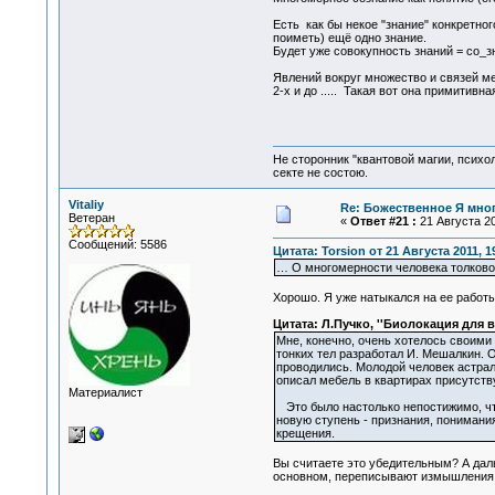
Есть как бы некое "знание" конкретног
поиметь) ещё одно знание.
Будет уже совокупность знаний = со_зн
Явлений вокруг множество и связей ме
2-х и до ..... Такая вот она примитивн
Не сторонник "квантовой магии, психо
секте не состою.
Vitaliy
Re: Божественное Я мно
Ветеран
«
Ответ #21 :
21 Августа 20
Сообщений: 5586
Цитата: Torsion от 21 Августа 2011, 1
… О многомерности человека толково 
Хорошо. Я уже натыкался на ее работы
Цитата: Л.Пучко, ''Биолокация для в
Мне, конечно, очень хотелось своими
тонких тел разработал И. Мешалкин. О
проводились. Молодой человек астрал
описал мебель в квартирах присутству
Материалист
Это было настолько непостижимо, что
новую ступень - признания, понимани
крещения.
Вы считаете это убедительным? А даль
основном, переписывают измышления д