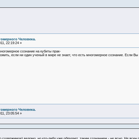
гомерного Человека.
11, 22:19:24 »
огомерное сознание на кубиты прак-
ожить, если ни один ученый в мире не знает, что есть многомерное сознание. Если Вы з
гомерного Человека.
11, 23:05:54 »
о содержимое) ведомо, но кто-либо уже обладает таким сознанием - не ясно. Не ясен 