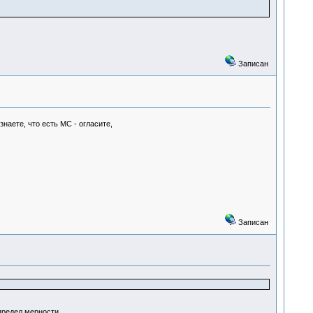
Записан
наете, что есть МС - огласите,
Записан
предел мерности.