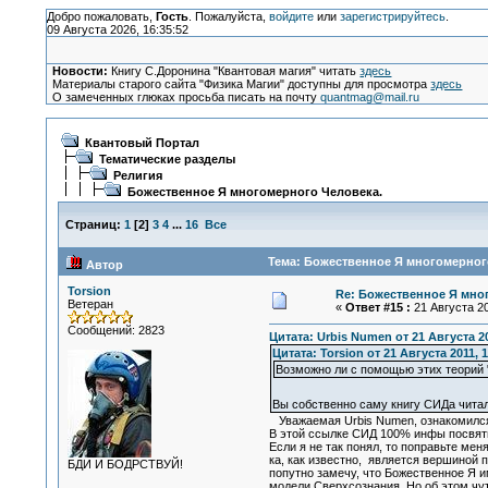
Добро пожаловать,
Гость
. Пожалуйста,
войдите
или
зарегистрируйтесь
.
09 Августа 2026, 16:35:52
Новости:
Книгу С.Доронина "Квантовая магия" читать
здесь
Материалы старого сайта "Физика Магии" доступны для просмотра
здесь
О замеченных глюках просьба писать на почту
quantmag@mail.ru
Квантовый Портал
Тематические разделы
Религия
Божественное Я многомерного Человека.
Страниц:
1
[
2
]
3
4
...
16
Все
Тема: Божественное Я многомерного
Автор
Torsion
Re: Божественное Я мно
Ветеран
«
Ответ #15 :
21 Августа 20
Сообщений: 2823
Цитата: Urbis Numen от 21 Августа 20
Цитата: Torsion от 21 Августа 2011, 1
Возможно ли с помощью этих теорий 
Вы собственно саму книгу СИДа чита
Уважаемая Urbis Numen, ознакомился
В этой ссылке СИД 100% инфы посвяти
Если я не так понял, то поправьте мен
ка, как известно, является вершиной
БДИ И БОДРСТВУЙ!
попутно замечу, что Божественное Я и
модели Сверхсознания. Но об этом чут