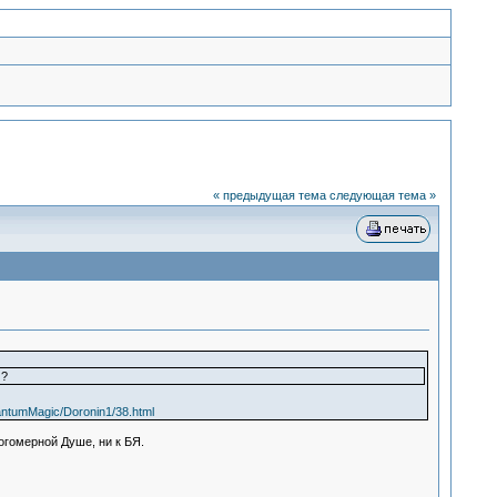
« предыдущая тема
следующая тема »
)?
antumMagic/Doronin1/38.html
гомерной Душе, ни к БЯ.