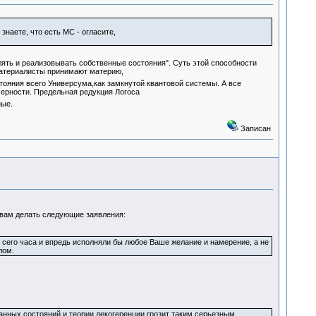
знаете, что есть МС - огласите,
ять и реализовывать собственные состояния". Суть этой способности
материалисты принимают материю,
тояния всего Универсума,как замкнутой квантовой системы. А все
мерности. Предельная редукция Логоса
ные.
Записан
вам делать следующие заявления:
 сего часа и впредь исполняли бы любое Ваше желание и намерение, а не
лом.
танных состояний и теории декогеренции грозит таким серьезным