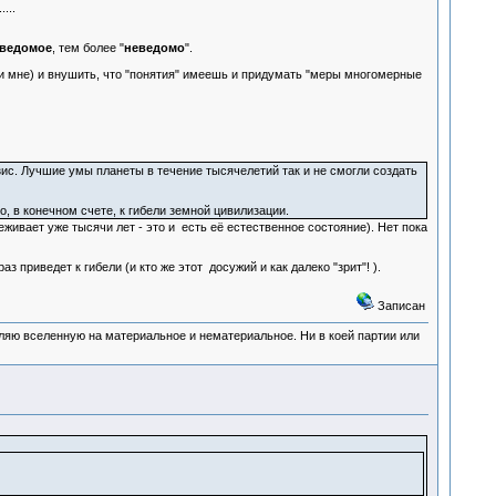
...
ведомое
, тем более "
неведомо
".
или мне) и внушить, что "понятия" имеешь и придумать "меры многомерные
с. Лучшие умы планеты в течение тысячелетий так и не смогли создать
, в конечном счете, к гибели земной цивилизации.
ивает уже тысячи лет - это и есть её естественное состояние). Нет пока
аз приведет к гибели (и кто же этот досужий и как далеко "зрит"! ).
Записан
деляю вселенную на материальное и нематериальное. Ни в коей партии или