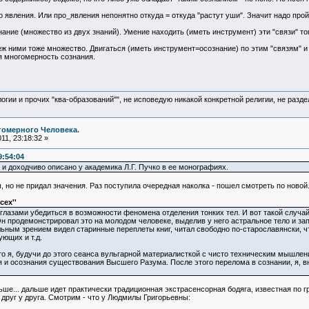
о явления. Или про_явления непонятно откуда = откуда "растут уши". Значит надо пройт
ание (множество из двух знаний). Умение находить (иметь инструмент) эти "связи" тог
ж ними тоже множество. Двигаться (иметь инструмент=осознание) по этим "связям" и 
ая многомерность сознания.
логии и прочих "ква-образований"", не исповедую никакой конкретной религии, не раз
гомерного Человека.
11, 23:18:32 »
9:54:04
и доходчиво описано у академика Л.Г. Пучко в ее монографиях.
, но не придал значения. Раз поступила очередная наколка - пошел смотреть по новой
сех''
 глазами убедиться в возможности феномена отделения тонких тел. И вот такой случа
н продемонстрировал это на молодом человеке, выделив у него астральное тело и запу
ьным зрением видел старинные переплеты книг, читал свободно по-старославянски, 
ющих и т.д.
 я, будучи до этого сеанса вульгарной материалисткой с чисто техническим мышлени
я и осознания существования Высшего Разума. После этого перелома в сознании, я, в
ше... дальше идет практически традиционная экстрасенсорная бодяга, известная по г
руг у друга. Смотрим - что у Людмилы Григорьевны: