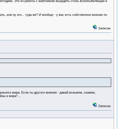
 методики. Это из работы с маятником выцедить столь всеобъямлющий и
ь, или ну его... туда же? И вообще - у вас есть собственное мнение по
Записан
ального мира. Если ты другого мнения - давай возьмем, скажем,
ны и мира"...
Записан