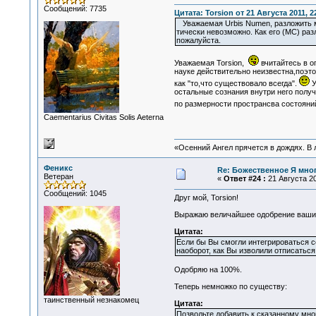
Сообщений: 7735
Цитата: Torsion от 21 Августа 2011, 2
Уважаемая Urbis Numen, разложить м
тически невозможно. Как его (МС) разл
пожалуйста.
Уважаемая Torsion,
вчитайтесь в о
науке действительно неизвестна,поэт
как "то,что существовало всегда".
У
остальные сознания внутри него получ
по размерности пространсва состояний
Сaementarius Civitas Solis Aeterna
«Осенний Ангел прячется в дождях. В л
Феникс
Re: Божественное Я мно
Ветеран
«
Ответ #24 :
21 Августа 20
Сообщений: 1045
Друг мой, Torsion!
Выражаю величайшее одобрение вашим
Цитата:
Если бы Вы смогли интегрироваться с
наоборот, как Вы изволили отписатьс
Одобряю на 100%.
Теперь немножко по существу:
таинственный незнакомец
Цитата:
Позвольте добавить к сказанному мно