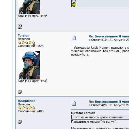
БДИ И БОДРСТВУЙ!
Torsion
Re: Божественное Я мно
Ветеран
«
Ответ #19 :
21 Августа 20
Сообщений: 2823
Уважаемая Urbis Numen, разложить мн
тически невозможно. Как его (МС) разл
пожалуйста.
БДИ И БОДРСТВУЙ!
Владислав
Re: Божественное Я мно
Ветеран
«
Ответ #20 :
21 Августа 20
Сообщений: 2486
Цитата: Torsion
... что есть многомерное сознание
Паразитные мысли "не вслух".
Многомерное сознание как понятие (ег