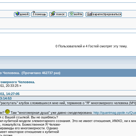
0 Пользователей и 4 Гостей смотрят эту тему.
 Человека. (Прочитано 462737 раз)
гомерного Человека.
11, 20:33:25 »
11, 14:27:05
3:14:53
"распутать" клубок сложившихся мне-ний, терминов о "Я" многомерного человека (МЧ
ли?
Там "многомерная душа" уже давно смоделирована:
http://quantmag.ppole.ru/Qu
 с Вашей ссылкой. Вы не ошиблись?
л кубитной модели элементарного сознания. Это не имеет отношения, ИМХО, ни к мно
я, пожалуйста. Божественноя Я Челове-
 пирамиды его многомерности. Однако
меет некоторое отношение к кубитной
ь позже.