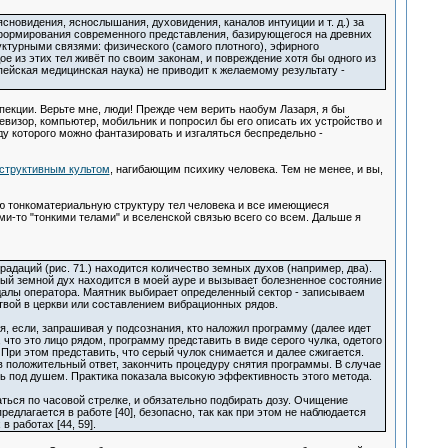
овидения, яснослышания, духовидения, каналов интуиции и т. д.) за
и формирования современного представления, базирующегося на древних
руктурными связями: физического (самого плотного), эфирного
ое из этих тел живёт по своим законам, и повреждение хотя бы одного из
пейская медицинская наука) не приводит к желаемому результату -
екции. Верьте мне, люди! Прежде чем верить наобум Лазаря, я бы
евизор, компьютер, мобильник и попросил бы его описать их устройство и
ду которого можно фантазировать и изгаляться беспредельно -
структивным культом
, нагибающим психику человека. Тем не менее, и вы,
ную тонкоматериальную структуру тел человека и все имеющиеся
и-то "тонкими телами" и вселенской связью всего со всем. Дальше я
даций (рис. 71.) находится количество земных духов (например, два).
рвый земной дух находится в моей ауре и вызывает болезненное состояние
алы оператора. Маятник выбирает определенный сектор - записываем
итвой в церкви или составлением вибрационных рядов.
, если, запрашивая у подсознания, кто наложил программу (далее идет
что это лицо рядом, программу представить в виде серого чулка, одетого
 При этом представить, что серый чулок снимается и далее сжигается.
в положительный ответ, закончить процедуру снятия программы. В случае
ать под душем. Практика показала высокую эффективность этого метода.
ться по часовой стрелке, и обязательно подбирать дозу. Очищение
едлагается в работе [40], безопасно, так как при этом не наблюдается
 работах [44, 59].