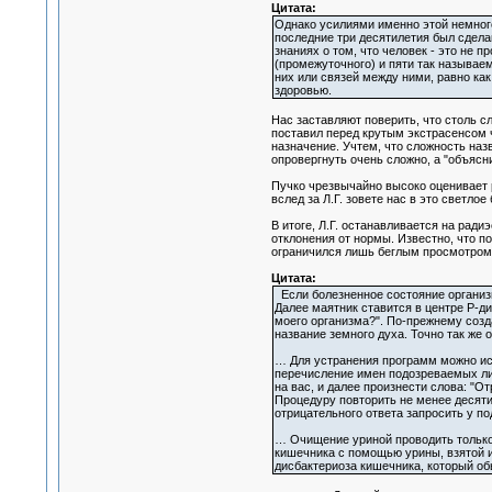
Цитата:
Однако усилиями именно этой немного
последние три десятилетия был сдела
знаниях о том, что человек - это не 
(промежуточного) и пяти так называем
них или связей между ними, равно ка
здоровью.
Нас заставляют поверить, что столь с
поставил перед крутым экстрасенсом ч
назначение. Учтем, что сложность наз
опровергнуть очень сложно, а "объясн
Пучко чрезвычайно высоко оценивает р
вслед за Л.Г. зовете нас в это светло
В итоге, Л.Г. останавливается на рад
отклонения от нормы. Известно, что п
ограничился лишь беглым просмотром 
Цитата:
Если болезненное состояние организм
Далее маятник ставится в центре Р-д
моего организма?". По-прежнему соз
название земного духа. Точно так же
… Для устранения программ можно исп
перечисление имен подозреваемых лиц)
на вас, и далее произнести слова: "О
Процедуру повторить не менее десяти
отрицательного ответа запросить у п
… Очищение уриной проводить только 
кишечника с помощью урины, взятой из
дисбактериоза кишечника, который об