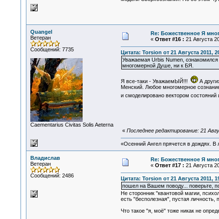
Quangel
Re: Божественное Я мно
Ветеран
«
Ответ #16 :
21 Августа 20
Сообщений: 7735
Цитата: Torsion от 21 Августа 2011, 2
Уважаемая Urbis Numen, ознакомился
многомерной Душе, ни к БЯ.
Я все-таки - УважаемЫЙ!!!
А други
Менский. Любое многомерное сознание
и смоделировано вектором состояний и
Сaementarius Civitas Solis Aeterna
«
Последнее редактирование: 21 Авгу
«Осенний Ангел прячется в дождях. В л
Владислав
Re: Божественное Я мно
Ветеран
«
Ответ #17 :
21 Августа 20
Сообщений: 2486
Цитата: Torsion от 21 Августа 2011, 1
пошел на Вашем поводу... поверьте, п
Не сторонник "квантовой магии, психо
есть "бесполезная", пустая личность, 
Что такое "я, моё" тоже никак не опре