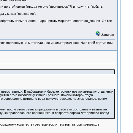
и по этой связи (откуда же оно "проявилось"?) и получить (добыть,
да уже как "осознание".
обретать новые знания - наращивать мерность своего со_знания. От тех
Записан
деляю вселенную на материальное и нематериальное. Ни в коей партии или
.
й представился. В лаборатории биоэлектроники новую методику отделения
стив его в библиотеку Ивана Грозного, поиски которой тогда
что совершенно потрясло всех присутствующих на этом сеансе, потом
ем, после этого сеанса преодолела в себе это состояние и вышла на
нучка православного священника, в возрасте сорока лет приняла обряд
ромадному количеству эзотерических текстов, авторы которых, в