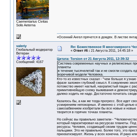
Сaementarius Civitas
Solis Aeterna
«Осенний Ангел прячется в дождях. В листве янтарн
valeriy
Re: Божественное Я многомерного Че
Глобальный модератор
«
Ответ #6 :
21 Августа 2011, 14:45:18 »
Ветеран
Цитата: Torsion от 21 Августа 2011, 12:39:32
Сообщений: 4167
Система современных научных и религиозных пре
планеты
в течение тысячелетий так и не смогли создать ед
воречивой модели Человека.
Кто-то из известных сказал - "чем больше я узна
фразе заложен глубокий смысл. К сожалению эвол
потомство имеет наглый, нахрапистый пацан с ра
примитивнейщую схему выживания и демонстрируе
далеко ходить не надо. Достаточно почитать сводк
Казалось бы, а как же тогда прогресс. Все идет 
усмирениям непокорных. И именно с этой целью он
самозабвением изобретали бы все новые и новые с
творится в горячих точках планеты.
Но сейчас вы правильно заметили - "Человечество
который паразитировал на ресурсах планеты. Под
ресурсы. Человек, создающий своим трудом ценно
пальцами. Это не правильно. Более того, это пре
прихватизируют. Жизнь у всех конечна. И рано ил