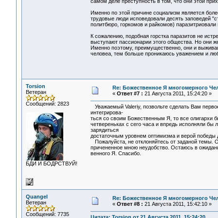
самом деле преступность в том, что они этой при
Именно по этой причине социализм является более
трудовые люди исповедовали десять заповедей "ст
политбюро, горкомов и райкомов) паразитриовали 
К сожалению, подобная горстка паразитов не истр
выступают пассионарии этого общества. Но они же
Именно поэтому, преимущественно, они и выживаю
человеа, тем больше проникаюсь уважением и люб
Torsion
Re: Божественное Я многомерного Че
Ветеран
«
Ответ #7 :
21 Августа 2011, 15:24:20 »
Сообщений: 2823
Уважаемый Valeriy, позвольте сделать Вам перво
интегрирова-
ться со своим Божественным Я, то все олигархи б
четвереньках с сего часа и впредь исполняли бы 
зарядиться
достаточным уровнем оптимизма и верой победы д
Пожалуйста, не отклоняйтесь от заданой темы. Он
причененное мною неудобство. Остаюсь в ожидан
венного Я. Спасибо.
БДИ И БОДРСТВУЙ!
Quangel
Re: Божественное Я многомерного Че
Ветеран
«
Ответ #8 :
21 Августа 2011, 15:42:10 »
Сообщений: 7735
Цитата: Torsion от 21 Августа 2011, 15:24:20