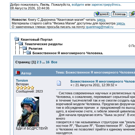
Добро пожаловать,
Гость
. Пожалуйста,
войдите
или
зарегистрируйтесь
.
08 Августа 2026, 10:44:06
Новости:
Книгу С.Доронина "Квантовая магия" читать
здесь
Материалы старого сайта "Физика Магии" доступны для просмотра
здесь
О замеченных глюках просьба писать на почту
quantmag@mail.ru
Квантовый Портал
Тематические разделы
0 П
Религия
Божественное Я многомерного Человека.
Страниц:
[
1
]
2
3
...
16
Все
Тема: Божественное Я многомерного Человека.
Автор
Torsion
Божественное Я многомерного Челов
Ветеран
«
:
21 Августа 2011, 12:39:32 »
Сообщений: 2823
Система современных научных и религиозных пр
Человека, к сожалению, переживает серьезный кр
в течение тысячелетий так и не смогли создать ед
воречивой модели Человека. Предлагаю форумчан
тие в обсуждении причин и предложений по выходу
щего, в конечном счете, к гибели земной цивилиза
Для начала предлагаю взять "быка за рога". В и
много
говорится о так называемых структурах как "реаль
ностное Я", "Высшее Я", "Божественное Я". Одна
БДИ И БОДРСТВУЙ!
о Человеке не позволяет прийти к единому мнени
находятся.