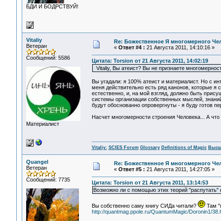
БДИ И БОДРСТВУЙ!
Vitaliy
Re: Божественное Я многомерного Че
Ветеран
«
Ответ #4 :
21 Августа 2011, 14:10:16 »
Сообщений: 5586
Цитата: Torsion от 21 Августа 2011, 14:02:19
Vitaliy, Вы атеист? Вы не признаете многомернос
Вы угадали: я 100% атеист и материалист. Но с и
меня действительно есть ряд канонов, которые я 
естественно, и, на мой взгляд, должно быть присущ
системы организации собственных мыслей, знаний 
будут обоснованно опровергнуты - я буду готов пе
Насчет многомерности строения Человека... А что
Материалист
Vitaliy:
SCIES Forum
Glossary
Definitions of Magic
Высш
Quangel
Re: Божественное Я многомерного Че
Ветеран
«
Ответ #5 :
21 Августа 2011, 14:27:05 »
Сообщений: 7735
Цитата: Torsion от 21 Августа 2011, 13:14:53
Возможно ли с помощью этих теорий "распутать" 
Вы собственно саму книгу СИДа читали?
Там "
http://quantmag.ppole.ru/QuantumMagic/Doronin1/38.