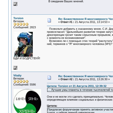
В ожидании Ваших мнений.
Torsion
Re: Божественное Я многомерного Че
Ветеран
«
Ответ #1 :
21 Августа 2011, 13:14:53 »
Сообщений: 2823
Позвольте добавить к сказанному мною. С.И. Дор
провозгласил: "Дальнейшее развитие теории запут
декогеренции грозит таким серьезным прорывом, 
с момента ее возникновения".
Возможно ли с помощью этих теорий "распутать"
ний, терминов о "Я" многомерного человека (МЧ)?
БДИ И БОДРСТВУЙ!
Vitaliy
Re: Божественное Я многомерного Че
Ветеран
«
Ответ #2 :
21 Августа 2011, 13:26:30 »
Сообщений: 5586
Цитата: Torsion от 21 Августа 2011, 12:39:32
… Лучшие умы планеты в течение тысячелетий так
Они и не могли это сделать принципиально. Чело
определяющее влияние социальных и физических у
Цитата:
Предлагаю форумчанам принять активное участие 
счете, к гибели земной цивилизации.