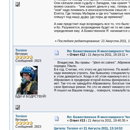
Они связали свою судьбу с Западом, там хранят 
можно сказать - "они хранят деньги у нас, теперь
"нож" надо понимать в иносказательном смысле -
Египта. Где теперь Мубарак и где его "нажитые не
пляшут под нашу дудку (до поры до времени)".
А нам предстоит еще возрождать все то, что было
и Ко. Разумеется, возрождение будет не то же сам
определения ему. А Божественное Я начинается с
«
Последнее редактирование: 21 Августа 2011, 19
Torsion
Re: Божественное Я многомерного Че
Ветеран
«
Ответ #12 :
21 Августа 2011, 19:19:11 »
Сообщений: 2823
Владислав, Вы правы - "jdem ist zaines". Абромо
порядка 70млн.
$ в год. Считаю, что этого не достаточно. По мое
надо минимум утроить. Как бывшему специалисту 
в этом довериться. Когда я об этом намекнул его 
Абромович в предверии второй волны финкризиса 
жет. Так что не завидуйте Абрамовичу. Богатые 
свои брючные ремни. Но это не имеет никакого от
Я пошел на Вашем поводу... поверьте, пожалуйста
БДИ И БОДРСТВУЙ!
Torsion
Re: Божественное Я многомерного Че
Ветеран
«
Ответ #13 :
21 Августа 2011, 19:40:35 »
Сообщений: 2823
Цитата: Torsion от 21 Августа 2011, 13:14:53