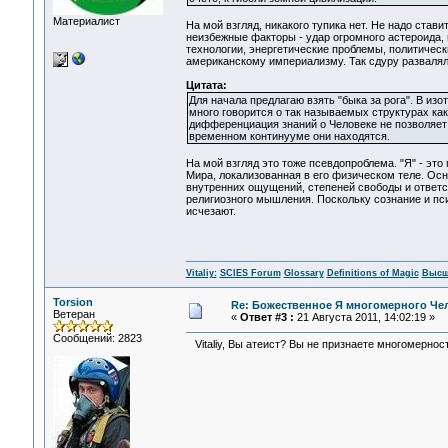
Материалист
На мой взгляд, никакого тупика нет. Не надо став
неизбежные факторы - удар огромного астероида, в
технологии, энергетические проблемы, политически
американскому империализму. Так сдуру разваляли
Цитата:
Для начала предлагаю взять "быка за рога". В и
много говорится о так называемых структурах как
дифференциация знаний о Человеке не позволяет 
временном континууме они находятся.
На мой взгляд это тоже псевдопроблема. "Я" - это
Мира, локализованная в его физическом теле. Осн
внутренних ощущений, степеней свободы и ответст
религиозного мышления. Поскольку сознание и пси
исчезают.
Vitaliy:
SCIES Forum
Glossary
Definitions of Magic
Высш
Torsion
Re: Божественное Я многомерного Че
Ветеран
«
Ответ #3 :
21 Августа 2011, 14:02:19 »
Сообщений: 2823
Vitaliy, Вы атеист? Вы не признаете многомернос