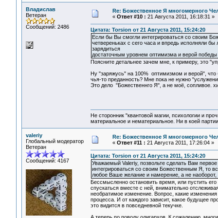
Владислав
Re: Божественное Я многомерного Че
Ветеран
«
Ответ #10 :
21 Августа 2011, 16:18:31 »
Сообщений: 2486
Цитата: Torsion от 21 Августа 2011, 15:24:20
Если бы Вы смогли интегрироваться со своим Бож
четвереньках с сего часа и впредь исполняли бы 
зарядиться
достаточным уровнем оптимизма и верой победы 
Поясните детальнее зачем мне, к примеру, это "у
Ну "заряжусь" на 100% оптимизмом и верой", что 
чья-то преданность? Мне пока не нужно "услужение
Это дело "Божественнго Я", а не моё, сопливое. хи
Не сторонник "квантовой магии, психологии и проч
материальное и нематериальное. Ни в коей партии
valeriy
Re: Божественное Я многомерного Че
Глобальный модератор
«
Ответ #11 :
21 Августа 2011, 17:26:04 »
Ветеран
Цитата: Torsion от 21 Августа 2011, 15:24:20
Сообщений: 4167
Уважаемый Valeriy, позвольте сделать Вам перво
интегрироваться со своим Божественным Я, то вс
любое Ваше желание и намерение, а не наоборот, 
Бессмысленно остановить время, или пустить его 
спускаться вместе с ней, внимательно отслеживая
необратимое изменение. Вопрос, какие изменения 
процесса. И от каждого зависит, какое будущее пр
это видится в повседневной текучке.
А теперь по поводу олигархов. К сожалению, мног