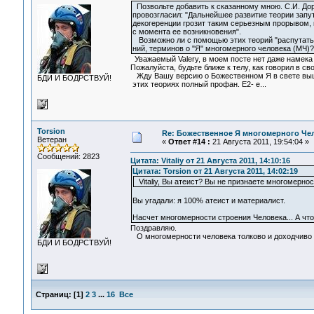
Позвольте добавить к сказанному мною. С.И. Дор
провозгласил: "Дальнейшее развитие теории запу
декогеренции грозит таким серьезным прорывом, 
с момента ее возникновения".
Возможно ли с помощью этих теорий "распутать
ний, терминов о "Я" многомерного человека (МЧ)?
Уважаемый Valery, в моем посте нет даже намека
Пожалуйста, будьте ближе к телу, как говорил в св
Жду Вашу версию о Божественном Я в свете выш
БДИ И БОДРСТВУЙ!
этих теориях полный профан. Е2- е...
Torsion
Re: Божественное Я многомерного Че
Ветеран
«
Ответ #14 :
21 Августа 2011, 19:54:04 »
Сообщений: 2823
Цитата: Vitaliy от 21 Августа 2011, 14:10:16
Цитата: Torsion от 21 Августа 2011, 14:02:19
Vitaliy, Вы атеист? Вы не признаете многомерно
Вы угадали: я 100% атеист и материалист.
Насчет многомерности строения Человека... А чт
Поздравляю.
О многомерности человека толково и доходчиво о
БДИ И БОДРСТВУЙ!
Страниц:
[
1
]
2
3
...
16
Все