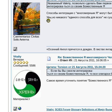
Уважаемый Valeriy, позвольте сделать Вам перво
интегрирова-ться со своим Божественным Я
Способы интеграции с "многомерным Я" могут быт
Увы,но никакого "единого способа для всех" не су
Сaementarius Civitas
Solis Aeterna
«Осенний Ангел прячется в дождях. В листве янтарн
Vitaliy
Re: Божественное Я многомерного Че
Ветеран
«
Ответ #9 :
21 Августа 2011, 16:06:05 »
Сообщений: 5586
Цитата: Torsion от 21 Августа 2011, 15:24:20
… Если бы Вы смогли интегрирова-
ться со своим Божественным Я, то все олигархи
Самое время уточнить понятие "Божественного Я"
Материалист
Vitaliy:
SCIES Forum
Glossary
Definitions of Magic
Высш